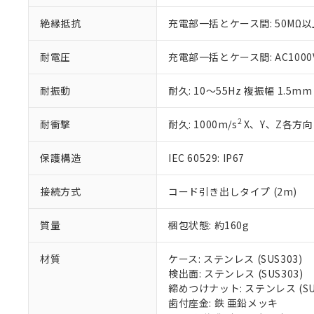
いる法人を指
EU RoHS指令（
絶縁抵抗
充電部一括とケース間: 50MΩ以上
51物質の非含有証
※本証明書は発行
また、RoHS指
耐電圧
充電部一括とケース間: AC1000V 
混在することから
既に当社にて対応
耐振動
耐久: 10～55Hz 複振幅 1.5m
り割愛しておりま
2
耐衝撃
耐久: 1000m/s
X、Y、Z各方向 
保護構造
IEC 60529: IP67
接続方式
コード引き出しタイプ (2m)
質量
梱包状態: 約160g
材質
ケース: ステンレス (SUS303)
検出面: ステンレス (SUS303)
締めつけナット: ステンレス (SUS
歯付座金: 鉄 亜鉛メッキ