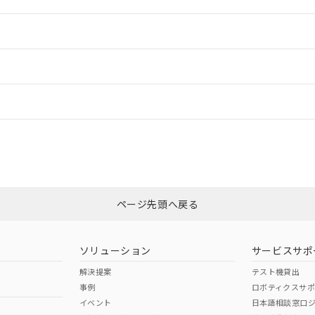
情報更新：2
ードすることができます。
情報更新：
ログイン/会員登録
いては、「カスタマーサポートセンタ お客様相談室」または貴社担当オム
みください。
非含有証明書
※3
上、n: 60mm以上
ページ先頭へ戻る
ダウンロードはこちら
以上、n: 80mm以上
ソリューション
サービスサポ
解決提案
テスト機貸出
事例
ロボティクスサ
イベント
日本語相談窓口