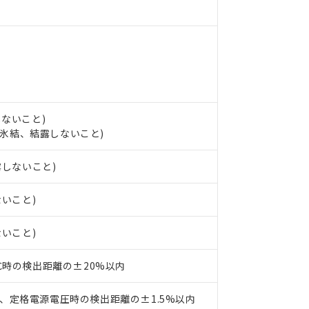
 RoHS指令（10物質）の非含有の対応状況を調査中または確認中の
ンス料など無形物で、有害物質有無と関係のない商品です。
○×表
より、非含有部品としていたものが、含有品と判明した場合などやむ
みいただき、同意のうえご利用ください。
材料含有率が中国RoHSの基準値以下であることを示します。
材料含有率が中国RoHSの基準値を超えていることを示します。
、当社制御機器事業取扱商品の当社在庫状況および標準価格(税抜)
ら貴社製品のうち、外国為替および外国貿易法に定める商品（以下｢
質）：
す。当社販売部門へお問い合わせください。
 水銀(Hg) 1000ppm以下、 カドミウム(Cd) 100ppm以下、
たは国外への提供する場合は、日本国政府の輸出許可(または役務取
000ppm以下、ポリ臭化ビフェニル類(PBB) 1000ppm以下、ポリ臭化ジフェニルエーテル類(P
事業取扱商品の中には、本サービスの対象外となる商品もあること
手続きをとります。
キシル) (DEHP)(別名：DOP) 1000ppm以下、フタル酸ブチルベンジル（BBP） 100
(GB/T26572)：
以下、フタル酸ジイソブチル (DIBP) 1000ppm以下
び標準価格照会結果は、記載している更新日時点での社内データに
物を破棄する場合は、完全に破砕するなど、違法に輸出されないよ
しないこと)
(水銀) : 1000ppm、 Cd(カドミウム) : 100ppm、
業用監視および制御機器に対する適用除外項目は除く。
覧された時点での実際の在庫および標準価格とは異なる場合がある
し、氷結、結露しないこと)
1000ppm、 PBBs(ポリ臭化ビフェニル類) : 1000ppm、 PBDEs(ポリ臭化ジフェニルエーテル類
物質については閾値を超える意図的な使用がないことを確認しています。
上の在庫あり
 1000ppm、 DIBP(フタル酸ジイソブチル) : 1000ppm、 BBP(フタル酸ブチルベンジル) :
品を、核兵器、ミサイル、化学兵器、生物兵器またはその他武器並
チルヘキシル)) : 1000ppm
況および標準価格はお客様のお取引先、またはお客様担当のオムロ
用いたしません。
露しないこと)
ご相談ください。
は満たないが在庫あり
製品を第三者に販売する場合は、上記1、2および3の内容を当該第
機器販売店や当社販売拠点は「
販売ネットワーク
」をご確認くだ
販売先および販売に係わる関係者が違法に輸出するおそれがある場
用期限
ないこと)
び標準価格結果を当社の事前の承諾なく第三者に漏洩または開示し
え状況などにより、予定月が前後することがあります。
(最新の在庫状況については、お客様のお取引先、またはお客様担当
（10物質）のすべてが基準値以下であることを示します。
店・当社販売員にご確認ください)
ないこと)
能（部品リスト作成サービス）をご利用いただくには、I-Webメン
使用状況下において有害物質が外部に漏えいし、環境に深刻な影響を
あります。
機種、また在庫状況の情報を公開していない機種
ェブサイト上で当社にご登録された部品リストについて、当社およ
書ダウンロード
3℃時の検出距離の±20%以内
す。当社販売部門へお問い合わせください。
品・サービスに関するお客様との取引・商談に必要な範囲で利用す
合意する
キャンセル
書をダウンロードすることができます。
、定格電源電圧時の検出距離の±1.5%以内
利用者とは、
"個人情報の共同利用に関して"
の「1.共同利用者の