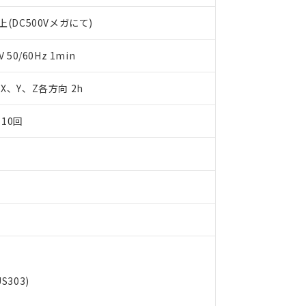
します。
10物質）の非含有証明書
(DC500Vメガにて)
明書（当社基準）
日時点で非含有を証明するもので、過去に遡って非含有を証明するも
令のフタル酸エステル類４物質の対応では、対応完了までの期間は出
50/60Hz 1min
備考欄に対応日を記載しておりました。
品への在庫切替を完了していることから、特段のことがない限り、20
m X、Y、Z各方向 2h
す。
10回
303)