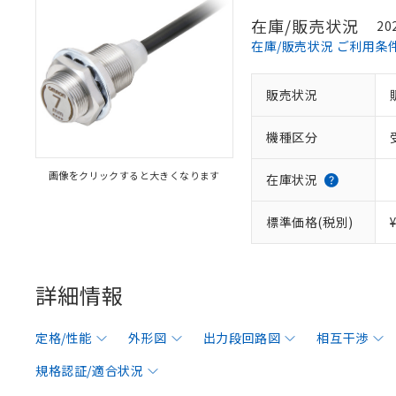
在庫/販売状況
20
在庫/販売状況 ご利用条
販売状況
機種区分
画像をクリックすると大きくなります
在庫状況
標準価格(税別)
詳細情報
定格/性能
外形図
出力段回路図
相互干渉
規格認証/適合状況