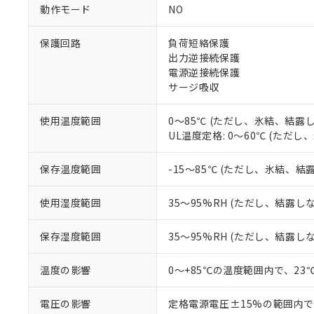
調査・確認中：EU
ご利用条件
動作モード
NO
非該当品：ライセ
※1 中国RoHS
仕入先様の事情に
保護回路
負荷短絡保護
があります。
以下の条件をお読
「○」：最大均質
出力逆接続保護
「×」：最大均質
電源逆接続保護
本サービスは
当社は、これ
*EU RoHS指令（10物
「－」：未確認で
鉛(Pb) 1000ppm以下、
サージ吸収
くものです。
う）を輸出ま
記
説明
六価クロム(Cr(Ⅵ)) 1
当社制御機器
などの必要な
フタル酸ビス(2-エチルヘ
号
*中国RoHS10物質の基準値 
ル（DBP） 1000ppm
在庫状況およ
当社は規制貨
使用温度範囲
0～85℃ (ただし、氷結、結露
Pb(鉛) :1000ppm、 Hg
但し、RoHS指令で産
のであり、閲
ます。
UL温度定格: 0～60℃ (ただ
Cr(Ⅵ)(六価クロム) : 
フタル酸エステル類の４
○
一定数以
DBP(フタル酸ジブチル) :
い。
当社は貴社製
DEHP(フタル酸ビス(2-エ
正式な納期状
置等に一切使
保存温度範囲
-15～85℃ (ただし、氷結、結
当社販売員に
※2 対応予定月
△
一定数に
当社は、貴社
オムロン制御
また当社は、
※2 環境保護使
使用湿度範囲
35～95%RH (ただし、結露し
在庫状況およ
部品在庫の切り替
たしません。
－
在庫なし
す。
「ｅ」：有害物質
機器販売
保存湿度範囲
35～95%RH (ただし、結露し
マイパーツ機
「10」：通常の
ている必要が
味します。
空
受注生産
お客様が当ウ
※3 非含有証明
温度の影響
0～+85℃の温度範囲内で、2
「－」：未確認で
白
が、当社の製
さい。
下記の非含有証明
電圧の影響
定格電源電圧±15%の範囲内で
※当社の共同