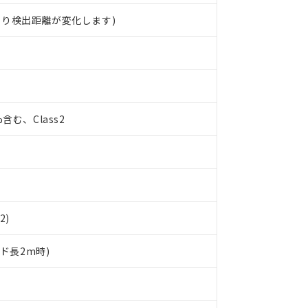
より検出距離が変化します)
%含む、Class2
2)
ード長2m時)
 RoHS指令（10物質）の非含有に対応した製品が提供可能な商品です
oHS指令（10物質）の非含有に対応した製品に切り替える予定のある
 RoHS指令（10物質）の非含有に非対応の商品で、対応品を出す予