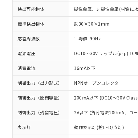
検出可能物体
磁性金属、非磁性金属(材質に
標準検出物体
鉄30×30×1mm
応答周波数
平均値: 90Hz
電源電圧
DC10～30V リップル(p-p) 10
消費電流
16mA以下
制御出力（出力形式）
NPNオープンコレクタ
制御出力（開閉容量）
200mA以下 (DC10～30V Class
※1 対応状況
制御出力（残留電圧）
2V以下 (負荷電流200mA、コ
対応済み：EU
対応予定：EU R
表示灯
動作表示灯(橙LED/点灯)
対応予定なし：EU