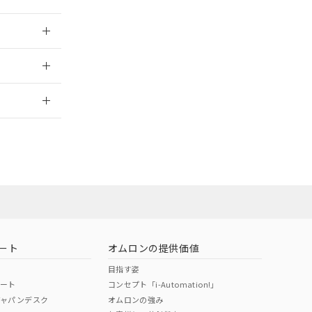
026/05/21
2026/7/29
ロン営業員また
お問い合わせ
ート
オムロンの提供価値
目指す姿
ポート
コンセプト「i-Automation!」
ジャパンデスク
オムロンの強み