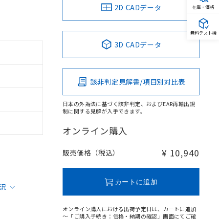
2D CADデータ
在庫・価格
無料テスト機
3D CADデータ
該非判定見解書/項目別対比表
日本の外為法に基づく該非判定、およびEAR再輸出規
制に関する見解が入手できます。
オンライン購入
¥ 10,940
販売価格（税込）
カートに追加
状況
オンライン購入における出荷予定日は、カートに追加
～「ご購入手続き：価格・納期の確認」画面にてご確