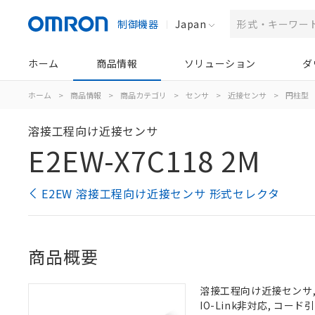
制御機器
Japan
ホーム
商品情報
ソリューション
ダ
ホーム
>
商品情報
>
商品カテゴリ
>
センサ
>
近接センサ
>
円柱型
溶接工程向け近接センサ
E2EW-X7C118 2M
E2EW 溶接工程向け近接センサ 形式セレクタ
商品概要
溶接工程向け近接センサ, シ
IO-Link非対応, コード