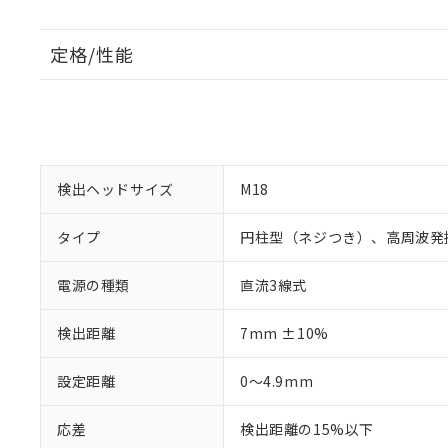
定格/性能
検出ヘッドサイズ
M18
タイプ
円柱型（ネジつき）、高周波発
電源の種類
直流3線式
検出距離
7mm ±10%
設定距離
0～4.9mm
応差
検出距離の15%以下