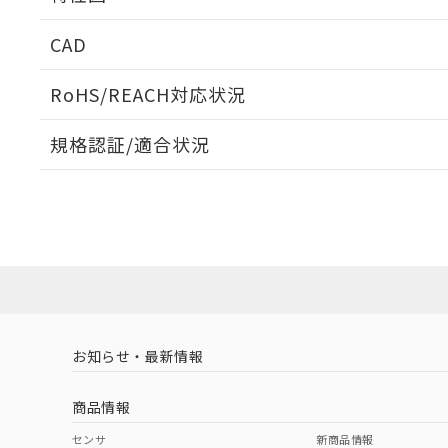
周囲金属の影響
CAD
検出物体の大きさと材質による影響
ログイン/会員登録いただくと、CADデータをダウンロ
RoHS/REACH対応状況
規格認証/適合状況
A: 65mm以上、B: 60mm以上
EU RoHS
注意事項・凡例
タイムチャート
E2EW-X7C118 2Mについての規格認証/適合状況につ
は販売店にお問い合わせください。
ダウンロードデータをご利用いただく前に、以下を必ずお読
対応状況
対応予定月
※1
※2
鉄材
ソフトウェアの使用条件
L: 0mm以上、φd: 18mm以上、D: 0mm以上、m: 28mm以
対応済み
アルミ材
L: 12mm以上、φd: 80mm以上、D: 12mm以上、m: 28mm
金属埋め込み
お知らせ・最新情報
中国 RoHS
注意事項・凡例
商品情報
検出領域
中国 RoHS表
※1 ※2
センサ
新商品情報