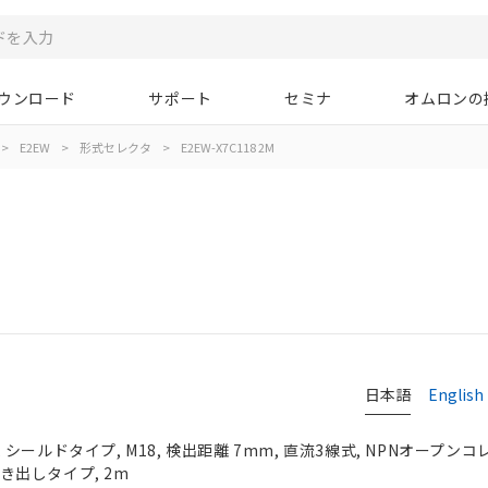
ウンロード
サポート
セミナ
オムロンの
>
E2EW
>
形式セレクタ
>
E2EW-X7C118 2M
日本語
English
ールドタイプ, M18, 検出距離 7mm, 直流3線式, NPNオープンコレク
引き出しタイプ, 2m