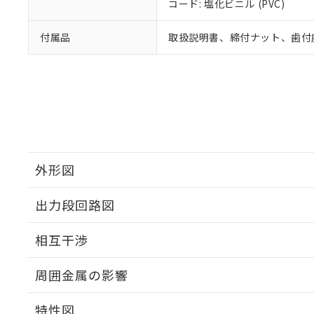
コード: 塩化ビニル (PVC)
付属品
取扱説明書、締付ナット、歯付
外形図
出力段回路図
外形図
相互干渉
出力段回路図
周囲金属の影響
相互干渉
特性図