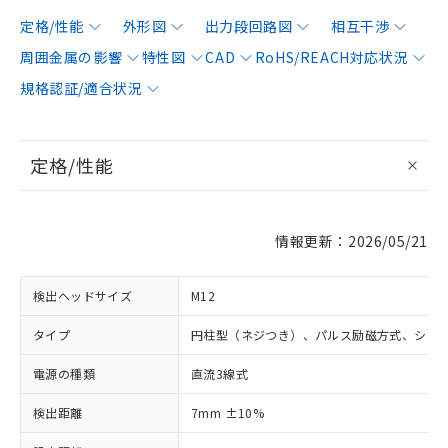
定格/性能
外形図
出力段回路図
相互干渉
周囲金属の影響
特性図
CAD
RoHS/REACH対応状況
規格認証/適合状況
定格/性能
情報更新：2026/05/21
検出ヘッドサイズ
M12
タイプ
円柱型（ネジつき）、パルス励磁方式、シー
電源の種類
直流3線式
検出距離
7mm ±10%