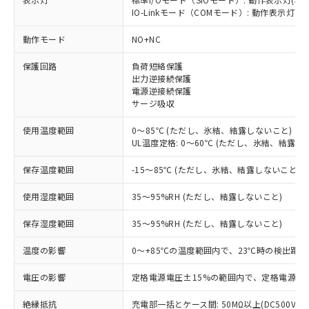
IO-Linkモード（COMモード）: 動作表示灯(橙L
※1 対応状況
動作モード
NO+NC
対応済み：EU RoHS指令（10物質）の
保護回路
負荷短絡保護
非含有に対応した製品が提供可能な商品で
出力逆接続保護
す。
電源逆接続保護
対応予定：EU RoHS指令（10物質）の非含
サージ吸収
ご利用条件
有に対応した製品に切り替える予定のある
商品です。
使用温度範囲
0～85℃ (ただし、氷結、結露しないこと)
対応予定なし：EU RoHS指令（10物質）の
UL温度定格: 0～60℃ (ただし、氷結、結露し
以下の条件をお読みいただき、同意のうえ
非含有に非対応の商品で、対応品を出す予
ご利用ください。
保存温度範囲
-15～85℃ (ただし、氷結、結露しないこと)
定はありません。
調査・確認中：EU RoHS指令（10物質）の
本サービスは、当社制御機器事業取扱
※1 中国RoHS○×表
使用湿度範囲
35～95%RH (ただし、結露しないこと)
非含有の対応状況を調査中または確認中の
商品の当社在庫状況および標準価格
商品です。
(税抜)を提供させていただくもので
保存湿度範囲
35～95%RH (ただし、結露しないこと)
「○」：最大均質材料含有率が中国RoHSの
非該当品：ライセンス料など無形物で、有
す。
基準値以下であることを示します。
害物質有無と関係のない商品です。
当社制御機器事業取扱商品の中には、
温度の影響
0～+85℃の温度範囲内で、23℃時の検出距離
「×」：最大均質材料含有率が中国RoHSの
仕入先様の事情により、非含有部品として
本サービスの対象外となる商品もある
基準値を超えていることを示します。
いたものが、含有品と判明した場合などや
当社は、これら貴社製品のうち、外国
電圧の影響
定格電源電圧±15%の範囲内で、定格電源電圧
ことをご了承ください。
「－」：未確認です。当社販売部門へお問
むを得ず変更することがあります。
為替および外国貿易法に定める商品
在庫状況および標準価格照会結果は、
い合わせください。
（以下｢規制貨物等」という）を輸出
絶縁抵抗
充電部一括とケース間: 50MΩ以上(DC500Vメ
記載している更新日時点での社内デー