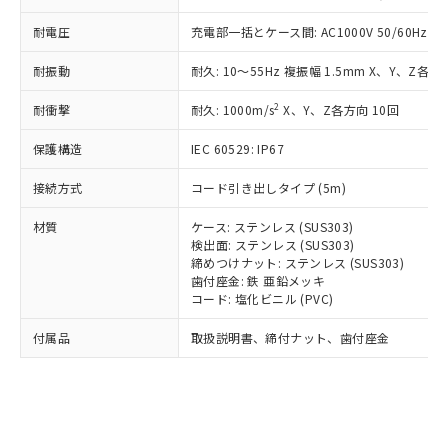
*EU RoHS指令（10物質）：
または国外への提供する場合は、日本
記
タに基づき作成されるものであり、閲
説明
鉛(Pb) 1000ppm以下、 水銀(Hg) 1000ppm以下、 カド
*中国RoHS10物質の基準値 (GB/T26572)：
耐電圧
充電部一括とケース間: AC1000V 50/60Hz 1m
国政府の輸出許可(または役務取引許
号
覧された時点での実際の在庫および標
ミウム(Cd) 100ppm以下、
Pb(鉛) :1000ppm、 Hg(水銀) : 1000ppm、 Cd(カドミウ
可)を取得するなどの必要な手続きを
六価クロム(Cr(Ⅵ)) 1000ppm以下、ポリ臭化ビフェニル
ム) : 100ppm、
準価格とは異なる場合があることをご
類(PBB) 1000ppm以下、ポリ臭化ジフェニルエーテル類
耐振動
耐久: 10～55Hz 複振幅 1.5mm X、Y、Z各方向
Cr(Ⅵ)(六価クロム) : 1000ppm、 PBBs(ポリ臭化ビフェ
とります。
了承ください。
(PBDE) 1000ppm以下、フタル酸ビス(2-エチルヘキシ
○
一定数以上の在庫あり
ニル類) : 1000ppm、 PBDEs(ポリ臭化ジフェニルエーテ
当社は規制貨物を破棄する場合は、完
ル) (DEHP)(別名：DOP) 1000ppm以下、フタル酸ブチ
正式な納期状況および標準価格はお客
ル類) : 1000ppm、
2
耐衝撃
耐久: 1000m/s
X、Y、Z各方向 10回
ルベンジル（BBP） 1000ppm以下、フタル酸ジブチル
全に破砕するなど、違法に輸出されな
DBP(フタル酸ジブチル) : 1000ppm、 DIBP(フタル酸ジ
様のお取引先、またはお客様担当のオ
（DBP） 1000ppm以下、フタル酸ジイソブチル
イソブチル) : 1000ppm、 BBP(フタル酸ブチルベンジ
△
一定数には満たないが在庫あり
いよう必要な手段を講じます。
ムロン制御機器販売店・当社販売員に
(DIBP) 1000ppm以下
ル) : 1000ppm、
保護構造
IEC 60529: IP67
当社は貴社製品を、核兵器、ミサイ
但し、RoHS指令で産業用監視および制御機器に対する
DEHP(フタル酸ビス(2-エチルヘキシル)) : 1000ppm
ご相談ください。
適用除外項目は除く。
ル、化学兵器、生物兵器またはその他
－
在庫なし(最新の在庫状況につ
オムロン制御機器販売店や当社販売拠
接続方式
コード引き出しタイプ (5m)
フタル酸エステル類の４物質については閾値を超える意
武器並びにこれらの製造装置等に一切
いては、お客様のお取引先、ま
図的な使用がないことを確認しています。
点は「
販売ネットワーク
」をご確認
※2 環境保護使用期限
使用いたしません。
たはお客様担当のオムロン制御
材質
ケース: ステンレス (SUS303)
ください。
当社は、貴社製品を第三者に販売する
検出面: ステンレス (SUS303)
機器販売店・当社販売員にご確
在庫状況および標準価格結果を当社の
※2 対応予定月
「ｅ」：有害物質（10物質）のすべてが基
締めつけナット: ステンレス (SUS303)
場合は、上記1、2および3の内容を当
認ください)
事前の承諾なく第三者に漏洩または開
歯付座金: 鉄 亜鉛メッキ
準値以下であることを示します。
該第三者に通知します。また当社は、
示しないようお願いします。
コード: 塩化ビニル (PVC)
部品在庫の切り替え状況などにより、予定
「10」：通常の使用状況下において有害物
販売先および販売に係わる関係者が違
マイパーツ機能（部品リスト作成サー
空
受注生産機種、また在庫状況の
月が前後することがあります。
質が外部に漏えいし、環境に深刻な影響を
法に輸出するおそれがある場合は、取
ビス）をご利用いただくには、I-Web
白
情報を公開していない機種
付属品
取扱説明書、締付ナット、歯付座金
及ぼさない年数を意味します。
り引きをいたしません。
メンバーズにご登録されている必要が
「－」：未確認です。当社販売部門へお問
あります。
い合わせください。
お客様が当ウェブサイト上で当社にご
※3 非含有証明書ダウンロード
登録された部品リストについて、当社
および当社の共同利用者が、当社の製