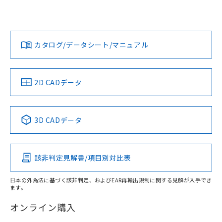
UL認証
CSA認証
CEマーキング
鉄材
L: 4mm以上、φd: 30mm以上、D: 4mm以上、m: 28mm以
Yes
Yes
Yes
対応状況
対応予定月
※1
※2
上、n: 36mm以上
ダウンロードデータをご利用いただく前に、以下を必ずお読
アルミ材
みください。
カタログ/データシート/マニュアル
対応済み
L: 12mm以上、φd: 70mm以上、D: 12mm以上、m: 28mm
ソフトウェアの使用条件
以上、n: 70mm以上
LR型式承認
DNV型式承認
BV型式承認
KR型式承
（イギリス
（ノルウェー
（フランス
（韓国
金属埋め込み
船舶規格）
船舶規格）
船舶規格）
船舶規格
中国 RoHS
注意事項・凡例
2D CADデータ
検出領域
No
No
No
No
中国 RoHS表
※1 ※2
3D CADデータ
この製品の規格認証/適合状況ページへ
Pb
Hg
Cd
Cr(VI)
その他の認証はこちらのページからご検索ください
鉄材
l: 4mm以上、φd: 30mm以上、D: 4mm以上、m: 28mm以
該非判定見解書/項目別対比表
X
O
O
O
上、n: 36mm以上
アルミ材
日本の外為法に基づく該非判定、およびEAR再輸出規制に関する見解が入手でき
l: 12mm以上、φd: 70mm以上、D: 12mm以上、m: 28mm
ます。
"対応済み"や非含有の記載がされた商品であっても、流通
以上、n: 70mm以上
在庫等で未対応品が混在する可能性があります。
オンライン購入
非含有品が必要な際は、弊社営業部門もしくは販売店へお