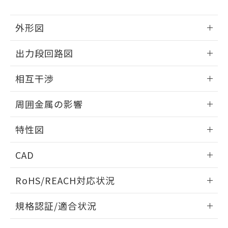
下記の非含有証明書をダウンロードするこ
品・サービスに関するお客様との取
とができます。
合意する
キャンセル
引・商談に必要な範囲で利用すること
外形図
をご了承ください。
EU RoHS指令（10物質）の非含有証明書
※当社の共同利用者とは、
"個人情報
51物質の非含有証明書（当社基準）
情報更新：2026/05/21
の共同利用に関して"
の「1.共同利
出力段回路図
※本証明書は発行日時点で非含有を証明す
用者の範囲」に記載されている法人を
るもので、過去に遡って非含有を証明する
外形図
指します。
情報更新：2026/05/21
相互干渉
ものではありません。
また、RoHS指令のフタル酸エステル類４
出力段回路図
情報更新：2026/05/21
物質の対応では、対応完了までの期間は出
周囲金属の影響
荷製品に未対応品が混在することから備考
相互干渉
欄に対応日を記載しておりました。
情報更新：2026/05/21
特性図
既に当社にて対応品への在庫切替を完了
していることから、特段のことがない限
周囲金属の影響
情報更新：2026/05/21
り、2022年1月12日より割愛しておりま
CAD
す。
検出物体の大きさと材質による影響
ログイン/会員登録いただくと、CADデータをダウンロー
RoHS/REACH対応状況
ドすることができます。
情報更新：2026/7/29
A: 45mm以上、B: 40mm以上
規格認証/適合状況
タイムチャート
ログイン/会員登録
EU RoHS
注意事項・凡例