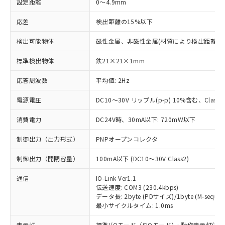
設定距離
0～4.9mm
応差
検出距離の15%以下
検出可能物体
磁性金属、非磁性金属(材質により検出距離が
標準検出物体
鉄21×21×1mm
応答周波数
平均値: 2Hz
電源電圧
DC10～30V リップル(p-p) 10%含む、Class2
消費電力
DC24V時、30mA以下: 720mW以下
制御出力（出力形式）
PNPオープンコレクタ
制御出力（開閉容量）
100mA以下 (DC10～30V Class2)
通信
IO-Link Ver1.1
伝送速度: COM3 (230.4kbps)
データ長: 2byte (PDサイズ)/1byte (M-sequen
最小サイクルタイム: 1.0ms
表示灯
標準I/Oモード（SIOモード）: 動作表示灯(橙L