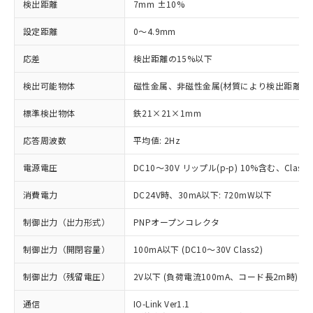
検出距離
7mm ±10%
設定距離
0～4.9mm
応差
検出距離の15%以下
検出可能物体
磁性金属、非磁性金属(材質により検出距離が
標準検出物体
鉄21×21×1mm
応答周波数
平均値: 2Hz
電源電圧
DC10～30V リップル(p-p) 10%含む、Class2
消費電力
DC24V時、30mA以下: 720mW以下
制御出力（出力形式）
PNPオープンコレクタ
制御出力（開閉容量）
100mA以下 (DC10～30V Class2)
制御出力（残留電圧）
2V以下 (負荷電流100mA、コード長2m時)
通信
IO-Link Ver1.1