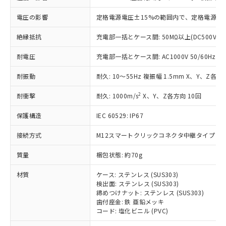
基準値を超えていることを示します。
いたものが、含有品と判明した場合などや
当社は、これら貴社製品のうち、外国
ことをご了承ください。
「－」：未確認です。当社販売部門へお問
むを得ず変更することがあります。
為替および外国貿易法に定める商品
電圧の影響
定格電源電圧±15%の範囲内で、定格電源電圧
在庫状況および標準価格照会結果は、
い合わせください。
（以下｢規制貨物等」という）を輸出
記載している更新日時点での社内デー
*EU RoHS指令（10物質）：
または国外への提供する場合は、日本
絶縁抵抗
充電部一括とケース間: 50MΩ以上(DC500Vメ
記
タに基づき作成されるものであり、閲
説明
鉛(Pb) 1000ppm以下、 水銀(Hg) 1000ppm以下、 カド
*中国RoHS10物質の基準値 (GB/T26572)：
国政府の輸出許可(または役務取引許
号
覧された時点での実際の在庫および標
ミウム(Cd) 100ppm以下、
Pb(鉛) :1000ppm、 Hg(水銀) : 1000ppm、 Cd(カドミウ
耐電圧
充電部一括とケース間: AC1000V 50/60Hz 1m
可)を取得するなどの必要な手続きを
六価クロム(Cr(Ⅵ)) 1000ppm以下、ポリ臭化ビフェニル
ム) : 100ppm、
準価格とは異なる場合があることをご
類(PBB) 1000ppm以下、ポリ臭化ジフェニルエーテル類
Cr(Ⅵ)(六価クロム) : 1000ppm、 PBBs(ポリ臭化ビフェ
とります。
了承ください。
(PBDE) 1000ppm以下、フタル酸ビス(2-エチルヘキシ
○
一定数以上の在庫あり
ニル類) : 1000ppm、 PBDEs(ポリ臭化ジフェニルエーテ
耐振動
耐久: 10～55Hz 複振幅 1.5mm X、Y、Z各方向
当社は規制貨物を破棄する場合は、完
ル) (DEHP)(別名：DOP) 1000ppm以下、フタル酸ブチ
正式な納期状況および標準価格はお客
ル類) : 1000ppm、
ルベンジル（BBP） 1000ppm以下、フタル酸ジブチル
全に破砕するなど、違法に輸出されな
DBP(フタル酸ジブチル) : 1000ppm、 DIBP(フタル酸ジ
様のお取引先、またはお客様担当のオ
2
耐衝撃
（DBP） 1000ppm以下、フタル酸ジイソブチル
耐久: 1000m/s
X、Y、Z各方向 10回
イソブチル) : 1000ppm、 BBP(フタル酸ブチルベンジ
△
一定数には満たないが在庫あり
いよう必要な手段を講じます。
ムロン制御機器販売店・当社販売員に
(DIBP) 1000ppm以下
ル) : 1000ppm、
当社は貴社製品を、核兵器、ミサイ
但し、RoHS指令で産業用監視および制御機器に対する
DEHP(フタル酸ビス(2-エチルヘキシル)) : 1000ppm
ご相談ください。
保護構造
IEC 60529: IP67
適用除外項目は除く。
ル、化学兵器、生物兵器またはその他
－
在庫なし(最新の在庫状況につ
オムロン制御機器販売店や当社販売拠
フタル酸エステル類の４物質については閾値を超える意
武器並びにこれらの製造装置等に一切
いては、お客様のお取引先、ま
図的な使用がないことを確認しています。
点は「
販売ネットワーク
」をご確認
接続方式
M12スマートクリックコネクタ中継タイプ (0.3
※2 環境保護使用期限
使用いたしません。
たはお客様担当のオムロン制御
ください。
当社は、貴社製品を第三者に販売する
機器販売店・当社販売員にご確
質量
梱包状態: 約70g
在庫状況および標準価格結果を当社の
※2 対応予定月
「ｅ」：有害物質（10物質）のすべてが基
場合は、上記1、2および3の内容を当
認ください)
事前の承諾なく第三者に漏洩または開
準値以下であることを示します。
該第三者に通知します。また当社は、
材質
ケース: ステンレス (SUS303)
示しないようお願いします。
部品在庫の切り替え状況などにより、予定
「10」：通常の使用状況下において有害物
検出面: ステンレス (SUS303)
販売先および販売に係わる関係者が違
マイパーツ機能（部品リスト作成サー
空
受注生産機種、また在庫状況の
締めつけナット: ステンレス (SUS303)
月が前後することがあります。
質が外部に漏えいし、環境に深刻な影響を
法に輸出するおそれがある場合は、取
ビス）をご利用いただくには、I-Web
白
情報を公開していない機種
歯付座金: 鉄 亜鉛メッキ
及ぼさない年数を意味します。
り引きをいたしません。
メンバーズにご登録されている必要が
コード: 塩化ビニル (PVC)
「－」：未確認です。当社販売部門へお問
あります。