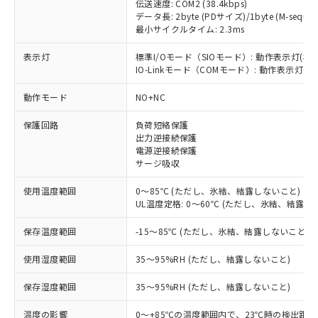
伝送速度: COM2 (38.4kbps)
データ長: 2byte (PDサイズ)/1byte (M-sequen
最小サイクルタイム: 2.3ms
表示灯
標準I/Oモード（SIOモード）: 動作表示灯(橙L
※1 対応状況
IO-Linkモード（COMモード）: 動作表示灯(橙L
動作モード
NO+NC
対応済み：EU RoHS指令（10物質）の
非含有に対応した製品が提供可能な商品で
保護回路
負荷短絡保護
す。
出力逆接続保護
対応予定：EU RoHS指令（10物質）の非含
電源逆接続保護
ご利用条件
有に対応した製品に切り替える予定のある
サージ吸収
商品です。
対応予定なし：EU RoHS指令（10物質）の
使用温度範囲
0～85℃ (ただし、氷結、結露しないこと)
以下の条件をお読みいただき、同意のうえ
非含有に非対応の商品で、対応品を出す予
UL温度定格: 0～60℃ (ただし、氷結、結露し
ご利用ください。
定はありません。
保存温度範囲
-15～85℃ (ただし、氷結、結露しないこと)
調査・確認中：EU RoHS指令（10物質）の
本サービスは、当社制御機器事業取扱
※1 中国RoHS○×表
非含有の対応状況を調査中または確認中の
商品の当社在庫状況および標準価格
使用湿度範囲
35～95%RH (ただし、結露しないこと)
商品です。
(税抜)を提供させていただくもので
「○」：最大均質材料含有率が中国RoHSの
非該当品：ライセンス料など無形物で、有
す。
保存湿度範囲
35～95%RH (ただし、結露しないこと)
基準値以下であることを示します。
害物質有無と関係のない商品です。
当社制御機器事業取扱商品の中には、
「×」：最大均質材料含有率が中国RoHSの
仕入先様の事情により、非含有部品として
本サービスの対象外となる商品もある
温度の影響
0～+85℃の温度範囲内で、23℃時の検出距離