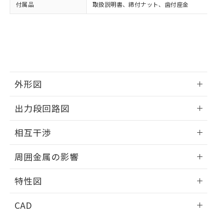
い合わせください。
お客様が当ウェブサイト上で当社にご
付属品
取扱説明書、締付ナット、歯付座金
※3 非含有証明書ダウンロード
登録された部品リストについて、当社
および当社の共同利用者が、当社の製
下記の非含有証明書をダウンロードするこ
品・サービスに関するお客様との取
とができます。
合意する
キャンセル
引・商談に必要な範囲で利用すること
をご了承ください。
EU RoHS指令（10物質）の非含有証明書
※当社の共同利用者とは、
"個人情報
51物質の非含有証明書（当社基準）
の共同利用に関して"
の「1.共同利
※本証明書は発行日時点で非含有を証明す
外形図
用者の範囲」に記載されている法人を
るもので、過去に遡って非含有を証明する
指します。
情報更新：2026/05/21
ものではありません。
出力段回路図
また、RoHS指令のフタル酸エステル類４
物質の対応では、対応完了までの期間は出
外形図
情報更新：2026/05/21
相互干渉
荷製品に未対応品が混在することから備考
欄に対応日を記載しておりました。
出力段回路図
情報更新：2026/05/21
既に当社にて対応品への在庫切替を完了
周囲金属の影響
していることから、特段のことがない限
相互干渉
り、2022年1月12日より割愛しておりま
情報更新：2026/05/21
特性図
す。
周囲金属の影響
情報更新：2026/05/21
CAD