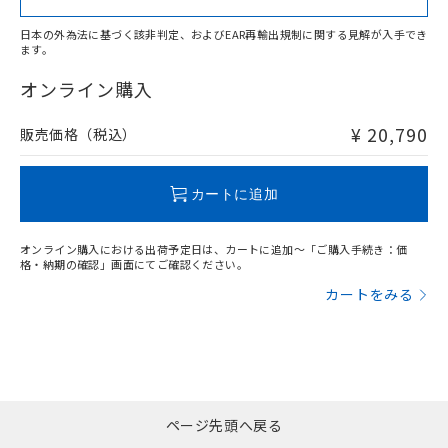
上、n: 36mm以上
アルミ材
日本の外為法に基づく該非判定、およびEAR再輸出規制に関する見解が入手でき
l: 12mm以上、φd: 70mm以上、D: 12mm以上、m: 28mm
ます。
"対応済み"や非含有の記載がされた商品であっても、流通
以上、n: 70mm以上
在庫等で未対応品が混在する可能性があります。
オンライン購入
非含有品が必要な際は、弊社営業部門もしくは販売店へお
問い合わせください。
¥ 20,790
販売価格（税込）
この製品のRoHS/REACH対応状況ページへ
カートに追加
オンライン購入における出荷予定日は、カートに追加～「ご購入手続き：価
格・納期の確認」画面にてご確認ください。
カートをみる
ページ先頭へ戻る