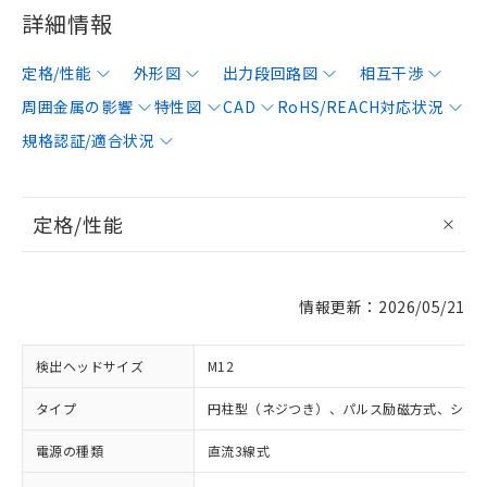
詳細情報
定格/性能
外形図
出力段回路図
相互干渉
周囲金属の影響
特性図
CAD
RoHS/REACH対応状況
規格認証/適合状況
定格/性能
情報更新：2026/05/21
検出ヘッドサイズ
M12
タイプ
円柱型（ネジつき）、パルス励磁方式、シー
電源の種類
直流3線式