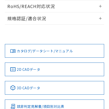
検出物体の大きさと材質による影響
ログイン/会員登録いただくと、CADデータをダウンロー
RoHS/REACH対応状況
ドすることができます。
情報更新：2026/7/29
A: 45mm以上、B: 40mm以上
規格認証/適合状況
タイムチャート
ログイン/会員登録
EU RoHS
注意事項・凡例
UL認証
CSA認証
CEマーキング
鉄材
L: 4mm以上、φd: 30mm以上、D: 4mm以上、m: 28mm以
Yes
Yes
Yes
対応状況
対応予定月
※1
※2
上、n: 36mm以上
ダウンロードデータをご利用いただく前に、以下を必ずお読
アルミ材
みください。
カタログ/データシート/マニュアル
対応済み
L: 12mm以上、φd: 70mm以上、D: 12mm以上、m: 28mm
ソフトウェアの使用条件
以上、n: 70mm以上
LR型式承認
DNV型式承認
BV型式承認
KR型式承
（イギリス
（ノルウェー
（フランス
（韓国
金属埋め込み
船舶規格）
船舶規格）
船舶規格）
船舶規格
中国 RoHS
注意事項・凡例
2D CADデータ
検出領域
No
No
No
No
中国 RoHS表
※1 ※2
3D CADデータ
この製品の規格認証/適合状況ページへ
Pb
Hg
Cd
Cr(VI)
その他の認証はこちらのページからご検索ください
鉄材
l: 4mm以上、φd: 30mm以上、D: 4mm以上、m: 28mm以
該非判定見解書/項目別対比表
X
O
O
O