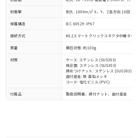
記
タに基づき作成されるものであり、閲
説明
鉛(Pb) 1000ppm以下、 水銀(Hg) 1000ppm以下、 カド
*中国RoHS10物質の基準値 (GB/T26572)：
国政府の輸出許可(または役務取引許
号
覧された時点での実際の在庫および標
ミウム(Cd) 100ppm以下、
Pb(鉛) :1000ppm、 Hg(水銀) : 1000ppm、 Cd(カドミウ
2
耐衝撃
可)を取得するなどの必要な手続きを
耐久: 1000m/s
X、Y、Z各方向 10回
六価クロム(Cr(Ⅵ)) 1000ppm以下、ポリ臭化ビフェニル
ム) : 100ppm、
準価格とは異なる場合があることをご
類(PBB) 1000ppm以下、ポリ臭化ジフェニルエーテル類
Cr(Ⅵ)(六価クロム) : 1000ppm、 PBBs(ポリ臭化ビフェ
とります。
了承ください。
(PBDE) 1000ppm以下、フタル酸ビス(2-エチルヘキシ
○
一定数以上の在庫あり
ニル類) : 1000ppm、 PBDEs(ポリ臭化ジフェニルエーテ
保護構造
IEC 60529: IP67
当社は規制貨物を破棄する場合は、完
ル) (DEHP)(別名：DOP) 1000ppm以下、フタル酸ブチ
正式な納期状況および標準価格はお客
ル類) : 1000ppm、
ルベンジル（BBP） 1000ppm以下、フタル酸ジブチル
全に破砕するなど、違法に輸出されな
DBP(フタル酸ジブチル) : 1000ppm、 DIBP(フタル酸ジ
様のお取引先、またはお客様担当のオ
（DBP） 1000ppm以下、フタル酸ジイソブチル
接続方式
M12スマートクリックコネクタ中継タイプ (
イソブチル) : 1000ppm、 BBP(フタル酸ブチルベンジ
△
一定数には満たないが在庫あり
いよう必要な手段を講じます。
ムロン制御機器販売店・当社販売員に
(DIBP) 1000ppm以下
ル) : 1000ppm、
当社は貴社製品を、核兵器、ミサイ
但し、RoHS指令で産業用監視および制御機器に対する
DEHP(フタル酸ビス(2-エチルヘキシル)) : 1000ppm
ご相談ください。
質量
梱包状態: 約100g
適用除外項目は除く。
ル、化学兵器、生物兵器またはその他
－
在庫なし(最新の在庫状況につ
オムロン制御機器販売店や当社販売拠
フタル酸エステル類の４物質については閾値を超える意
武器並びにこれらの製造装置等に一切
いては、お客様のお取引先、ま
図的な使用がないことを確認しています。
点は「
販売ネットワーク
」をご確認
材質
ケース: ステンレス (SUS303)
※2 環境保護使用期限
使用いたしません。
たはお客様担当のオムロン制御
ください。
検出面: ステンレス (SUS303)
当社は、貴社製品を第三者に販売する
機器販売店・当社販売員にご確
締めつけナット: ステンレス (SUS303)
在庫状況および標準価格結果を当社の
※2 対応予定月
「ｅ」：有害物質（10物質）のすべてが基
場合は、上記1、2および3の内容を当
歯付座金: 鉄 亜鉛メッキ
認ください)
事前の承諾なく第三者に漏洩または開
準値以下であることを示します。
コード: 塩化ビニル (PVC)
該第三者に通知します。また当社は、
示しないようお願いします。
部品在庫の切り替え状況などにより、予定
「10」：通常の使用状況下において有害物
販売先および販売に係わる関係者が違
マイパーツ機能（部品リスト作成サー
空
受注生産機種、また在庫状況の
付属品
取扱説明書、締付ナット、歯付座金
月が前後することがあります。
質が外部に漏えいし、環境に深刻な影響を
法に輸出するおそれがある場合は、取
ビス）をご利用いただくには、I-Web
白
情報を公開していない機種
及ぼさない年数を意味します。
り引きをいたしません。
メンバーズにご登録されている必要が
「－」：未確認です。当社販売部門へお問
あります。
い合わせください。
お客様が当ウェブサイト上で当社にご
※3 非含有証明書ダウンロード
登録された部品リストについて、当社
および当社の共同利用者が、当社の製
下記の非含有証明書をダウンロードするこ
品・サービスに関するお客様との取