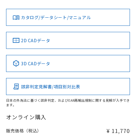
貴社担当オムロン営業員または販売店にお問い合わせくださ
L: 0mm以上、φd: 18mm以上、D: 0mm以上、m: 28mm以
対応状況
対応予定月
※1
※2
い。
上、n: 60mm以上
ダウンロードデータをご利用いただく前に、以下を必ずお読
アルミ材
みください。
カタログ/データシート/マニュアル
対応済み
L: 12mm以上、φd: 80mm以上、D: 12mm以上、m: 28mm
ソフトウェアの使用条件
お問い合わせ
以上、n: 80mm以上
金属埋め込み
中国 RoHS
注意事項・凡例
2D CADデータ
中国 RoHS表
※1 ※2
検出領域
3D CADデータ
Pb
Hg
Cd
Cr(VI)
鉄材
l: 0mm以上、φd: 18mm以上、D: 0mm以上、m: 28mm以
該非判定見解書/項目別対比表
X
O
O
O
上、n: 60mm以上
アルミ材
日本の外為法に基づく該非判定、およびEAR再輸出規制に関する見解が入手でき
l: 12mm以上、φd: 80mm以上、D: 12mm以上、m: 28mm
ます。
"対応済み"や非含有の記載がされた商品であっても、流通
以上、n: 80mm以上
在庫等で未対応品が混在する可能性があります。
オンライン購入
非含有品が必要な際は、弊社営業部門もしくは販売店へお
問い合わせください。
¥ 11,770
販売価格（税込）