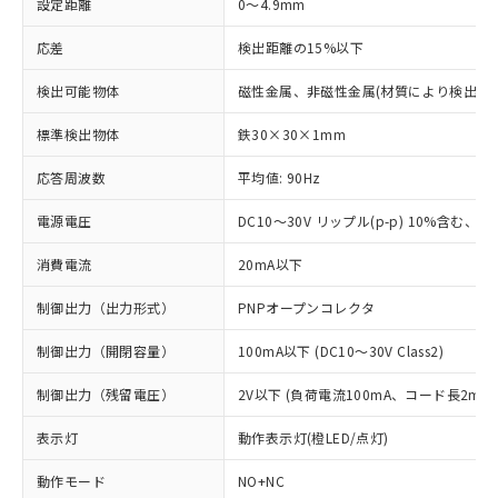
設定距離
0～4.9mm
応差
検出距離の15%以下
検出可能物体
磁性金属、非磁性金属(材質により検出距
標準検出物体
鉄30×30×1mm
応答周波数
平均値: 90Hz
電源電圧
DC10～30V リップル(p-p) 10%含む、Cla
消費電流
20mA以下
制御出力（出力形式）
PNPオープンコレクタ
制御出力（開閉容量）
100mA以下 (DC10～30V Class2)
制御出力（残留電圧）
2V以下 (負荷電流100mA、コード長2m時
表示灯
動作表示灯(橙LED/点灯)
動作モード
NO+NC