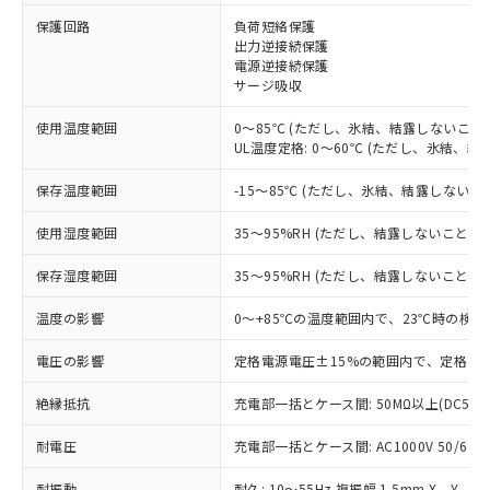
※1 対応状況
保護回路
負荷短絡保護
出力逆接続保護
電源逆接続保護
対応済み：EU RoHS指令（10物質）の
サージ吸収
非含有に対応した製品が提供可能な商品で
す。
使用温度範囲
0～85℃ (ただし、氷結、結露しないこと)
対応予定：EU RoHS指令（10物質）の非含
UL温度定格: 0～60℃ (ただし、氷結、結
ご利用条件
有に対応した製品に切り替える予定のある
商品です。
保存温度範囲
-15～85℃ (ただし、氷結、結露しないこ
対応予定なし：EU RoHS指令（10物質）の
以下の条件をお読みいただき、同意のうえ
非含有に非対応の商品で、対応品を出す予
使用湿度範囲
35～95%RH (ただし、結露しないこと)
ご利用ください。
定はありません。
調査・確認中：EU RoHS指令（10物質）の
保存湿度範囲
35～95%RH (ただし、結露しないこと)
本サービスは、当社制御機器事業取扱
※1 中国RoHS○×表
非含有の対応状況を調査中または確認中の
商品の当社在庫状況および標準価格
温度の影響
0～+85℃の温度範囲内で、23℃時の検出
商品です。
(税抜)を提供させていただくもので
「○」：最大均質材料含有率が中国RoHSの
非該当品：ライセンス料など無形物で、有
す。
電圧の影響
定格電源電圧±15%の範囲内で、定格電源
基準値以下であることを示します。
害物質有無と関係のない商品です。
当社制御機器事業取扱商品の中には、
「×」：最大均質材料含有率が中国RoHSの
仕入先様の事情により、非含有部品として
本サービスの対象外となる商品もある
絶縁抵抗
充電部一括とケース間: 50MΩ以上(DC500
基準値を超えていることを示します。
いたものが、含有品と判明した場合などや
当社は、これら貴社製品のうち、外国
ことをご了承ください。
「－」：未確認です。当社販売部門へお問
むを得ず変更することがあります。
為替および外国貿易法に定める商品
耐電圧
在庫状況および標準価格照会結果は、
充電部一括とケース間: AC1000V 50/60Hz
い合わせください。
（以下｢規制貨物等」という）を輸出
記載している更新日時点での社内デー
*EU RoHS指令（10物質）：
または国外への提供する場合は、日本
耐振動
耐久: 10～55Hz 複振幅 1.5mm X、Y、Z