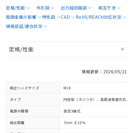
定格/性能
外形図
出力段回路図
相互干渉
周囲金属の影響
特性図
CAD
RoHS/REACH対応状況
規格認証/適合状況
定格/性能
情報更新：2026/05/21
検出ヘッドサイズ
M18
タイプ
円柱型（ネジつき）、高周波発振方式、
電源の種類
直流3線式
検出距離
7mm ±10%