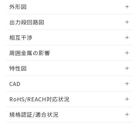
とができます。
合意する
キャンセル
引・商談に必要な範囲で利用すること
外形図
をご了承ください。
EU RoHS指令（10物質）の非含有証明書
情報更新：2026/05/21
※当社の共同利用者とは、
"個人情報
出力段回路図
51物質の非含有証明書（当社基準）
の共同利用に関して"
の「1.共同利
※本証明書は発行日時点で非含有を証明す
用者の範囲」に記載されている法人を
外形図
情報更新：2026/05/21
るもので、過去に遡って非含有を証明する
相互干渉
指します。
ものではありません。
出力段回路図
また、RoHS指令のフタル酸エステル類４
情報更新：2026/05/21
周囲金属の影響
物質の対応では、対応完了までの期間は出
荷製品に未対応品が混在することから備考
相互干渉
情報更新：2026/05/21
特性図
欄に対応日を記載しておりました。
既に当社にて対応品への在庫切替を完了
周囲金属の影響
情報更新：2026/05/21
していることから、特段のことがない限
CAD
り、2022年1月12日より割愛しておりま
検出物体の大きさと材質による影響
す。
ログイン/会員登録いただくと、CADデータをダウンロー
RoHS/REACH対応状況
ドすることができます。
情報更新：2026/7/29
A: 65mm以上、B: 60mm以上
規格認証/適合状況
タイムチャート
ログイン/会員登録
EU RoHS
注意事項・凡例
E2EW-X7B318-M1TJ 0.3Mについての規格認証/適合状況につ
いては、「カスタマーサポートセンタ お客様相談室」または
鉄材