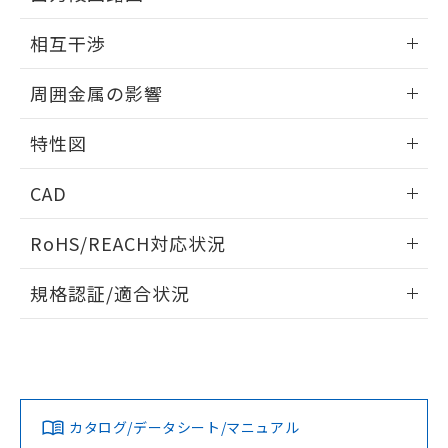
EU RoHS指令（10物質）の非含有証明書
※当社の共同利用者とは、
"個人情報
外形図
情報更新：2026/05/21
51物質の非含有証明書（当社基準）
相互干渉
の共同利用に関して"
の「1.共同利
※本証明書は発行日時点で非含有を証明す
用者の範囲」に記載されている法人を
出力段回路図
るもので、過去に遡って非含有を証明する
情報更新：2026/05/21
指します。
周囲金属の影響
ものではありません。
また、RoHS指令のフタル酸エステル類４
相互干渉
情報更新：2026/05/21
物質の対応では、対応完了までの期間は出
特性図
荷製品に未対応品が混在することから備考
周囲金属の影響
情報更新：2026/05/21
欄に対応日を記載しておりました。
CAD
既に当社にて対応品への在庫切替を完了
していることから、特段のことがない限
検出物体の大きさと材質による影響
ログイン/会員登録いただくと、CADデータをダウンロー
RoHS/REACH対応状況
り、2022年1月12日より割愛しておりま
ドすることができます。
す。
情報更新：2026/7/29
A: 45mm以上、B: 40mm以上
規格認証/適合状況
タイムチャート
ログイン/会員登録
EU RoHS
注意事項・凡例
UL認証
CSA認証
CEマーキング
鉄材
L: 4mm以上、φd: 30mm以上、D: 4mm以上、m: 28mm以
Yes
Yes
Yes
対応状況
対応予定月
※1
※2
上、n: 36mm以上
ダウンロードデータをご利用いただく前に、以下を必ずお読
アルミ材
みください。
カタログ/データシート/マニュアル
対応済み
L: 12mm以上、φd: 70mm以上、D: 12mm以上、m: 28mm
ソフトウェアの使用条件