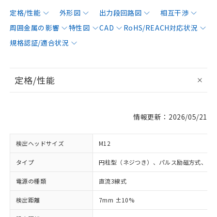
定格/性能
外形図
出力段回路図
相互干渉
周囲金属の影響
特性図
CAD
RoHS/REACH対応状況
規格認証/適合状況
定格/性能
情報更新：2026/05/21
検出ヘッドサイズ
M12
タイプ
円柱型（ネジつき）、パルス励磁方式、シ
電源の種類
直流3線式
検出距離
7mm ±10%