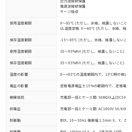
出力逆接続保護
電源逆接続保護
対応済み：EU RoHS指令（10物質）の
サージ吸収
非含有に対応した製品が提供可能な商品で
す。
使用温度範囲
0～85℃ (ただし、氷結、結露しないこと)
対応予定：EU RoHS指令（10物質）の非含
UL温度定格: 0～60℃ (ただし、氷結、結露
ご利用条件
有に対応した製品に切り替える予定のある
商品です。
保存温度範囲
-15～85℃ (ただし、氷結、結露しないこと
対応予定なし：EU RoHS指令（10物質）の
以下の条件をお読みいただき、同意のうえ
非含有に非対応の商品で、対応品を出す予
使用湿度範囲
35～95%RH (ただし、結露しないこと)
ご利用ください。
定はありません。
調査・確認中：EU RoHS指令（10物質）の
保存湿度範囲
35～95%RH (ただし、結露しないこと)
本サービスは、当社制御機器事業取扱
※1 中国RoHS○×表
非含有の対応状況を調査中または確認中の
商品の当社在庫状況および標準価格
温度の影響
0～+85℃の温度範囲内で、23℃時の検出距
商品です。
(税抜)を提供させていただくもので
「○」：最大均質材料含有率が中国RoHSの
非該当品：ライセンス料など無形物で、有
す。
電圧の影響
定格電源電圧±15%の範囲内で、定格電源電
基準値以下であることを示します。
害物質有無と関係のない商品です。
当社制御機器事業取扱商品の中には、
「×」：最大均質材料含有率が中国RoHSの
仕入先様の事情により、非含有部品として
本サービスの対象外となる商品もある
絶縁抵抗
充電部一括とケース間: 50MΩ以上(DC500V
基準値を超えていることを示します。
いたものが、含有品と判明した場合などや
当社は、これら貴社製品のうち、外国
ことをご了承ください。
「－」：未確認です。当社販売部門へお問
むを得ず変更することがあります。
為替および外国貿易法に定める商品
耐電圧
在庫状況および標準価格照会結果は、
充電部一括とケース間: AC1000V 50/60Hz 
い合わせください。
（以下｢規制貨物等」という）を輸出
記載している更新日時点での社内デー
*EU RoHS指令（10物質）：
または国外への提供する場合は、日本
耐振動
耐久: 10～55Hz 複振幅 1.5mm X、Y、Z各
記
タに基づき作成されるものであり、閲
説明
鉛(Pb) 1000ppm以下、 水銀(Hg) 1000ppm以下、 カド
*中国RoHS10物質の基準値 (GB/T26572)：
国政府の輸出許可(または役務取引許
号
覧された時点での実際の在庫および標
ミウム(Cd) 100ppm以下、
Pb(鉛) :1000ppm、 Hg(水銀) : 1000ppm、 Cd(カドミウ
2
耐衝撃
耐久: 1000m/s
X、Y、Z各方向 10回
六価クロム(Cr(Ⅵ)) 1000ppm以下、ポリ臭化ビフェニル