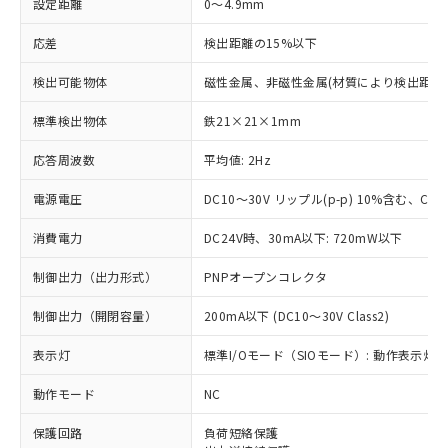
設定距離
0～4.9mm
応差
検出距離の15%以下
検出可能物体
磁性金属、非磁性金属(材質により検出距離
標準検出物体
鉄21×21×1mm
応答周波数
平均値: 2Hz
電源電圧
DC10～30V リップル(p-p) 10%含む、Clas
消費電力
DC24V時、30mA以下: 720mW以下
制御出力（出力形式）
PNPオープンコレクタ
制御出力（開閉容量）
200mA以下 (DC10～30V Class2)
表示灯
標準I/Oモード（SIOモード）: 動作表示灯(橙
動作モード
NC
※1 対応状況
保護回路
負荷短絡保護