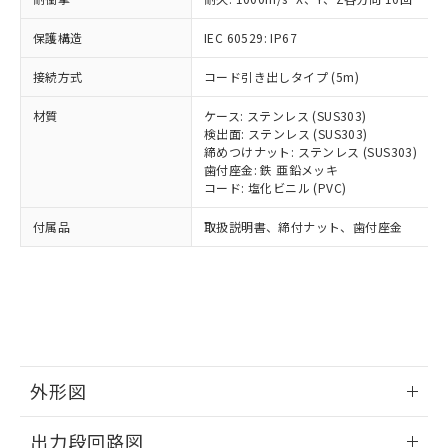
可)を取得するなどの必要な手続きを
ム) : 100ppm、
準価格とは異なる場合があることをご
類(PBB) 1000ppm以下、ポリ臭化ジフェニルエーテル類
Cr(Ⅵ)(六価クロム) : 1000ppm、 PBBs(ポリ臭化ビフェ
とります。
了承ください。
(PBDE) 1000ppm以下、フタル酸ビス(2-エチルヘキシ
○
一定数以上の在庫あり
ニル類) : 1000ppm、 PBDEs(ポリ臭化ジフェニルエーテ
保護構造
IEC 60529: IP67
当社は規制貨物を破棄する場合は、完
ル) (DEHP)(別名：DOP) 1000ppm以下、フタル酸ブチ
正式な納期状況および標準価格はお客
ル類) : 1000ppm、
ルベンジル（BBP） 1000ppm以下、フタル酸ジブチル
全に破砕するなど、違法に輸出されな
DBP(フタル酸ジブチル) : 1000ppm、 DIBP(フタル酸ジ
様のお取引先、またはお客様担当のオ
（DBP） 1000ppm以下、フタル酸ジイソブチル
接続方式
コード引き出しタイプ (5m)
イソブチル) : 1000ppm、 BBP(フタル酸ブチルベンジ
△
一定数には満たないが在庫あり
いよう必要な手段を講じます。
ムロン制御機器販売店・当社販売員に
(DIBP) 1000ppm以下
ル) : 1000ppm、
当社は貴社製品を、核兵器、ミサイ
但し、RoHS指令で産業用監視および制御機器に対する
DEHP(フタル酸ビス(2-エチルヘキシル)) : 1000ppm
ご相談ください。
材質
ケース: ステンレス (SUS303)
適用除外項目は除く。
ル、化学兵器、生物兵器またはその他
－
在庫なし(最新の在庫状況につ
オムロン制御機器販売店や当社販売拠
検出面: ステンレス (SUS303)
フタル酸エステル類の４物質については閾値を超える意
武器並びにこれらの製造装置等に一切
いては、お客様のお取引先、ま
図的な使用がないことを確認しています。
点は「
販売ネットワーク
締めつけナット: ステンレス (SUS303)
」をご確認
※2 環境保護使用期限
使用いたしません。
たはお客様担当のオムロン制御
歯付座金: 鉄 亜鉛メッキ
ください。
当社は、貴社製品を第三者に販売する
コード: 塩化ビニル (PVC)
機器販売店・当社販売員にご確
在庫状況および標準価格結果を当社の
※2 対応予定月
「ｅ」：有害物質（10物質）のすべてが基
場合は、上記1、2および3の内容を当
認ください)
事前の承諾なく第三者に漏洩または開
付属品
準値以下であることを示します。
取扱説明書、締付ナット、歯付座金
該第三者に通知します。また当社は、
示しないようお願いします。
部品在庫の切り替え状況などにより、予定
「10」：通常の使用状況下において有害物
販売先および販売に係わる関係者が違
マイパーツ機能（部品リスト作成サー
空
受注生産機種、また在庫状況の
月が前後することがあります。
質が外部に漏えいし、環境に深刻な影響を
法に輸出するおそれがある場合は、取
ビス）をご利用いただくには、I-Web
白
情報を公開していない機種
及ぼさない年数を意味します。
り引きをいたしません。
メンバーズにご登録されている必要が
「－」：未確認です。当社販売部門へお問
あります。
い合わせください。
お客様が当ウェブサイト上で当社にご
※3 非含有証明書ダウンロード
登録された部品リストについて、当社
および当社の共同利用者が、当社の製
外形図
下記の非含有証明書をダウンロードするこ
品・サービスに関するお客様との取
とができます。
合意する
キャンセル
引・商談に必要な範囲で利用すること
情報更新：2026/05/21
出力段回路図
をご了承ください。