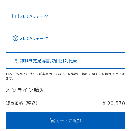
以上、n: 70mm以上
LR型式承認
DNV型式承認
BV型式承認
KR型式承
（イギリス
（ノルウェー
（フランス
（韓国
金属埋め込み
船舶規格）
船舶規格）
船舶規格）
船舶規格
中国 RoHS
注意事項・凡例
2D CADデータ
検出領域
No
No
No
No
中国 RoHS表
※1 ※2
3D CADデータ
この製品の規格認証/適合状況ページへ
Pb
Hg
Cd
Cr(VI)
その他の認証はこちらのページからご検索ください
鉄材
l: 4mm以上、φd: 30mm以上、D: 4mm以上、m: 28mm以
該非判定見解書/項目別対比表
X
O
O
O
上、n: 36mm以上
アルミ材
日本の外為法に基づく該非判定、およびEAR再輸出規制に関する見解が入手でき
l: 12mm以上、φd: 70mm以上、D: 12mm以上、m: 28mm
ます。
"対応済み"や非含有の記載がされた商品であっても、流通
以上、n: 70mm以上
在庫等で未対応品が混在する可能性があります。
オンライン購入
非含有品が必要な際は、弊社営業部門もしくは販売店へお
問い合わせください。
¥ 20,570
販売価格（税込）
この製品のRoHS/REACH対応状況ページへ
カートに追加