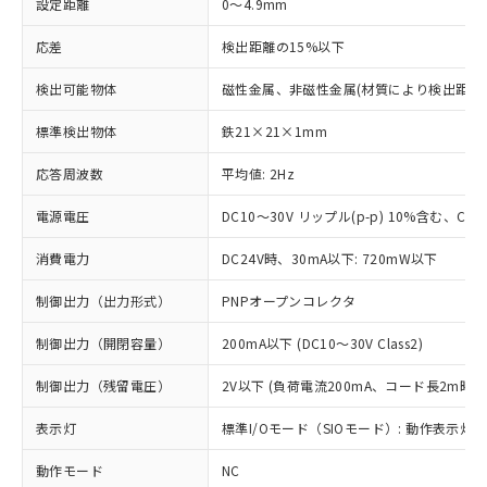
設定距離
0～4.9mm
応差
検出距離の15%以下
検出可能物体
磁性金属、非磁性金属(材質により検出距離
標準検出物体
鉄21×21×1mm
応答周波数
平均値: 2Hz
電源電圧
DC10～30V リップル(p-p) 10%含む、Clas
消費電力
DC24V時、30mA以下: 720mW以下
制御出力（出力形式）
PNPオープンコレクタ
制御出力（開閉容量）
200mA以下 (DC10～30V Class2)
制御出力（残留電圧）
2V以下 (負荷電流200mA、コード長2m時)
表示灯
標準I/Oモード（SIOモード）: 動作表示灯(橙
動作モード
NC