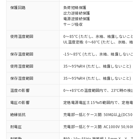
※1 対応状況
保護回路
負荷短絡保護
出力逆接続保護
電源逆接続保護
対応済み：EU RoHS指令（10物質）の
サージ吸収
非含有に対応した製品が提供可能な商品で
す。
使用温度範囲
0～85℃ (ただし、氷結、結露しないこと)
対応予定：EU RoHS指令（10物質）の非含
UL温度定格: 0～60℃ (ただし、氷結、結露
ご利用条件
有に対応した製品に切り替える予定のある
商品です。
保存温度範囲
-15～85℃ (ただし、氷結、結露しないこと
対応予定なし：EU RoHS指令（10物質）の
以下の条件をお読みいただき、同意のうえ
非含有に非対応の商品で、対応品を出す予
使用湿度範囲
35～95%RH (ただし、結露しないこと)
ご利用ください。
定はありません。
調査・確認中：EU RoHS指令（10物質）の
保存湿度範囲
35～95%RH (ただし、結露しないこと)
本サービスは、当社制御機器事業取扱
※1 中国RoHS○×表
非含有の対応状況を調査中または確認中の
商品の当社在庫状況および標準価格
温度の影響
0～+85℃の温度範囲内で、23℃時の検出距
商品です。
(税抜)を提供させていただくもので
「○」：最大均質材料含有率が中国RoHSの
非該当品：ライセンス料など無形物で、有
す。
電圧の影響
定格電源電圧±15%の範囲内で、定格電源電
基準値以下であることを示します。
害物質有無と関係のない商品です。
当社制御機器事業取扱商品の中には、
「×」：最大均質材料含有率が中国RoHSの
仕入先様の事情により、非含有部品として
本サービスの対象外となる商品もある
絶縁抵抗
充電部一括とケース間: 50MΩ以上(DC500V
基準値を超えていることを示します。
いたものが、含有品と判明した場合などや
当社は、これら貴社製品のうち、外国
ことをご了承ください。
「－」：未確認です。当社販売部門へお問
むを得ず変更することがあります。
為替および外国貿易法に定める商品
耐電圧
在庫状況および標準価格照会結果は、
充電部一括とケース間: AC1000V 50/60Hz 
い合わせください。
（以下｢規制貨物等」という）を輸出
記載している更新日時点での社内デー
*EU RoHS指令（10物質）：
または国外への提供する場合は、日本
耐振動
耐久: 10～55Hz 複振幅 1.5mm X、Y、Z各