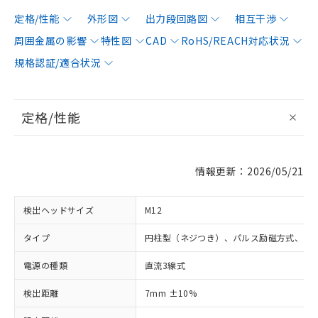
定格/性能
外形図
出力段回路図
相互干渉
周囲金属の影響
特性図
CAD
RoHS/REACH対応状況
規格認証/適合状況
定格/性能
情報更新：2026/05/21
検出ヘッドサイズ
M12
タイプ
円柱型（ネジつき）、パルス励磁方式、シ
電源の種類
直流3線式
検出距離
7mm ±10%