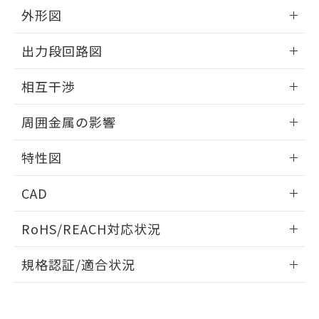
とができます。
合意する
キャンセル
引・商談に必要な範囲で利用すること
外形図
をご了承ください。
EU RoHS指令（10物質）の非含有証明書
情報更新：2026/05/21
※当社の共同利用者とは、
"個人情報
出力段回路図
51物質の非含有証明書（当社基準）
の共同利用に関して"
の「1.共同利
※本証明書は発行日時点で非含有を証明す
用者の範囲」に記載されている法人を
外形図
情報更新：2026/05/21
るもので、過去に遡って非含有を証明する
相互干渉
指します。
ものではありません。
出力段回路図
また、RoHS指令のフタル酸エステル類４
情報更新：2026/05/21
周囲金属の影響
物質の対応では、対応完了までの期間は出
荷製品に未対応品が混在することから備考
相互干渉
情報更新：2026/05/21
特性図
欄に対応日を記載しておりました。
既に当社にて対応品への在庫切替を完了
周囲金属の影響
情報更新：2026/05/21
していることから、特段のことがない限
CAD
り、2022年1月12日より割愛しておりま
検出物体の大きさと材質による影響
す。
ログイン/会員登録いただくと、CADデータをダウンロー
RoHS/REACH対応状況
ドすることができます。
情報更新：2026/7/29
A: 45mm以上、B: 40mm以上
規格認証/適合状況
タイムチャート
ログイン/会員登録
EU RoHS
注意事項・凡例
UL認証
CSA認証
CEマーキング
鉄材