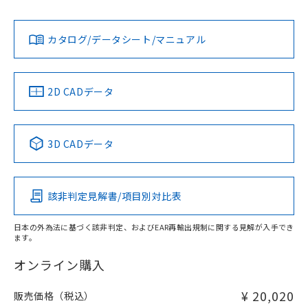
L: 4mm以上、φd: 30mm以上、D: 4mm以上、m: 28mm以
Yes
Yes
Yes
対応状況
対応予定月
※1
※2
上、n: 36mm以上
ダウンロードデータをご利用いただく前に、以下を必ずお読
アルミ材
みください。
カタログ/データシート/マニュアル
対応済み
L: 12mm以上、φd: 70mm以上、D: 12mm以上、m: 28mm
ソフトウェアの使用条件
以上、n: 70mm以上
LR型式承認
DNV型式承認
BV型式承認
KR型式承
（イギリス
（ノルウェー
（フランス
（韓国
金属埋め込み
船舶規格）
船舶規格）
船舶規格）
船舶規格
中国 RoHS
注意事項・凡例
2D CADデータ
検出領域
No
No
No
No
中国 RoHS表
※1 ※2
3D CADデータ
この製品の規格認証/適合状況ページへ
Pb
Hg
Cd
Cr(VI)
その他の認証はこちらのページからご検索ください
鉄材
l: 4mm以上、φd: 30mm以上、D: 4mm以上、m: 28mm以
該非判定見解書/項目別対比表
X
O
O
O
上、n: 36mm以上
アルミ材
日本の外為法に基づく該非判定、およびEAR再輸出規制に関する見解が入手でき
l: 12mm以上、φd: 70mm以上、D: 12mm以上、m: 28mm
ます。
"対応済み"や非含有の記載がされた商品であっても、流通
以上、n: 70mm以上
在庫等で未対応品が混在する可能性があります。
オンライン購入
非含有品が必要な際は、弊社営業部門もしくは販売店へお
問い合わせください。
¥ 20,020
販売価格（税込）