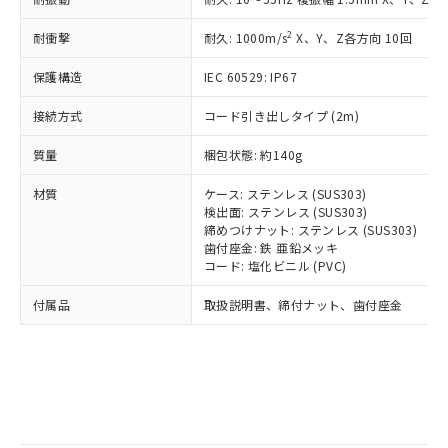
記
タに基づき作成されるものであり、閲
説明
鉛(Pb) 1000ppm以下、 水銀(Hg) 1000ppm以下、 カド
*中国RoHS10物質の基準値 (GB/T26572)：
国政府の輸出許可(または役務取引許
号
覧された時点での実際の在庫および標
ミウム(Cd) 100ppm以下、
Pb(鉛) :1000ppm、 Hg(水銀) : 1000ppm、 Cd(カドミウ
2
耐衝撃
可)を取得するなどの必要な手続きを
耐久: 1000m/s
X、Y、Z各方向 10回
六価クロム(Cr(Ⅵ)) 1000ppm以下、ポリ臭化ビフェニル
ム) : 100ppm、
準価格とは異なる場合があることをご
類(PBB) 1000ppm以下、ポリ臭化ジフェニルエーテル類
Cr(Ⅵ)(六価クロム) : 1000ppm、 PBBs(ポリ臭化ビフェ
とります。
了承ください。
(PBDE) 1000ppm以下、フタル酸ビス(2-エチルヘキシ
○
一定数以上の在庫あり
ニル類) : 1000ppm、 PBDEs(ポリ臭化ジフェニルエーテ
保護構造
IEC 60529: IP67
当社は規制貨物を破棄する場合は、完
ル) (DEHP)(別名：DOP) 1000ppm以下、フタル酸ブチ
正式な納期状況および標準価格はお客
ル類) : 1000ppm、
ルベンジル（BBP） 1000ppm以下、フタル酸ジブチル
全に破砕するなど、違法に輸出されな
DBP(フタル酸ジブチル) : 1000ppm、 DIBP(フタル酸ジ
様のお取引先、またはお客様担当のオ
（DBP） 1000ppm以下、フタル酸ジイソブチル
接続方式
コード引き出しタイプ (2m)
イソブチル) : 1000ppm、 BBP(フタル酸ブチルベンジ
△
一定数には満たないが在庫あり
いよう必要な手段を講じます。
ムロン制御機器販売店・当社販売員に
(DIBP) 1000ppm以下
ル) : 1000ppm、
当社は貴社製品を、核兵器、ミサイ
但し、RoHS指令で産業用監視および制御機器に対する
DEHP(フタル酸ビス(2-エチルヘキシル)) : 1000ppm
ご相談ください。
質量
梱包状態: 約140g
適用除外項目は除く。
ル、化学兵器、生物兵器またはその他
－
在庫なし(最新の在庫状況につ
オムロン制御機器販売店や当社販売拠
フタル酸エステル類の４物質については閾値を超える意
武器並びにこれらの製造装置等に一切
いては、お客様のお取引先、ま
図的な使用がないことを確認しています。
点は「
販売ネットワーク
」をご確認
材質
ケース: ステンレス (SUS303)
※2 環境保護使用期限
使用いたしません。
たはお客様担当のオムロン制御
ください。
検出面: ステンレス (SUS303)
当社は、貴社製品を第三者に販売する
機器販売店・当社販売員にご確
締めつけナット: ステンレス (SUS303)
在庫状況および標準価格結果を当社の
※2 対応予定月
「ｅ」：有害物質（10物質）のすべてが基
場合は、上記1、2および3の内容を当
歯付座金: 鉄 亜鉛メッキ
認ください)
事前の承諾なく第三者に漏洩または開
準値以下であることを示します。
コード: 塩化ビニル (PVC)
該第三者に通知します。また当社は、
示しないようお願いします。
部品在庫の切り替え状況などにより、予定
「10」：通常の使用状況下において有害物
販売先および販売に係わる関係者が違
マイパーツ機能（部品リスト作成サー
空
受注生産機種、また在庫状況の
付属品
取扱説明書、締付ナット、歯付座金
月が前後することがあります。
質が外部に漏えいし、環境に深刻な影響を
法に輸出するおそれがある場合は、取
ビス）をご利用いただくには、I-Web
白
情報を公開していない機種
及ぼさない年数を意味します。
り引きをいたしません。
メンバーズにご登録されている必要が
「－」：未確認です。当社販売部門へお問
あります。
い合わせください。
お客様が当ウェブサイト上で当社にご
※3 非含有証明書ダウンロード
登録された部品リストについて、当社
および当社の共同利用者が、当社の製
下記の非含有証明書をダウンロードするこ
品・サービスに関するお客様との取