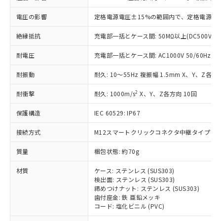
基準値を超えていることを示します。
いたものが、含有品と判明した場合などや
当社は、これら貴社製品のうち、外国
ことをご了承ください。
「－」：未確認です。当社販売部門へお問
むを得ず変更することがあります。
為替および外国貿易法に定める商品
電圧の影響
定格電源電圧±15%の範囲内で、定格電源電圧
在庫状況および標準価格照会結果は、
い合わせください。
（以下｢規制貨物等」という）を輸出
記載している更新日時点での社内デー
*EU RoHS指令（10物質）：
または国外への提供する場合は、日本
絶縁抵抗
充電部一括とケース間: 50MΩ以上(DC500Vメ
記
タに基づき作成されるものであり、閲
説明
鉛(Pb) 1000ppm以下、 水銀(Hg) 1000ppm以下、 カド
*中国RoHS10物質の基準値 (GB/T26572)：
国政府の輸出許可(または役務取引許
号
覧された時点での実際の在庫および標
ミウム(Cd) 100ppm以下、
Pb(鉛) :1000ppm、 Hg(水銀) : 1000ppm、 Cd(カドミウ
耐電圧
充電部一括とケース間: AC1000V 50/60Hz 1m
可)を取得するなどの必要な手続きを
六価クロム(Cr(Ⅵ)) 1000ppm以下、ポリ臭化ビフェニル
ム) : 100ppm、
準価格とは異なる場合があることをご
類(PBB) 1000ppm以下、ポリ臭化ジフェニルエーテル類
Cr(Ⅵ)(六価クロム) : 1000ppm、 PBBs(ポリ臭化ビフェ
とります。
了承ください。
(PBDE) 1000ppm以下、フタル酸ビス(2-エチルヘキシ
○
一定数以上の在庫あり
ニル類) : 1000ppm、 PBDEs(ポリ臭化ジフェニルエーテ
耐振動
耐久: 10～55Hz 複振幅 1.5mm X、Y、Z各方向
当社は規制貨物を破棄する場合は、完
ル) (DEHP)(別名：DOP) 1000ppm以下、フタル酸ブチ
正式な納期状況および標準価格はお客
ル類) : 1000ppm、
ルベンジル（BBP） 1000ppm以下、フタル酸ジブチル
全に破砕するなど、違法に輸出されな
DBP(フタル酸ジブチル) : 1000ppm、 DIBP(フタル酸ジ
様のお取引先、またはお客様担当のオ
2
耐衝撃
（DBP） 1000ppm以下、フタル酸ジイソブチル
耐久: 1000m/s
X、Y、Z各方向 10回
イソブチル) : 1000ppm、 BBP(フタル酸ブチルベンジ
△
一定数には満たないが在庫あり
いよう必要な手段を講じます。
ムロン制御機器販売店・当社販売員に
(DIBP) 1000ppm以下
ル) : 1000ppm、
当社は貴社製品を、核兵器、ミサイ
但し、RoHS指令で産業用監視および制御機器に対する
DEHP(フタル酸ビス(2-エチルヘキシル)) : 1000ppm
ご相談ください。
保護構造
IEC 60529: IP67
適用除外項目は除く。
ル、化学兵器、生物兵器またはその他
－
在庫なし(最新の在庫状況につ
オムロン制御機器販売店や当社販売拠
フタル酸エステル類の４物質については閾値を超える意
武器並びにこれらの製造装置等に一切
いては、お客様のお取引先、ま
図的な使用がないことを確認しています。
点は「
販売ネットワーク
」をご確認
接続方式
M12スマートクリックコネクタ中継タイプ (0.3
※2 環境保護使用期限
使用いたしません。
たはお客様担当のオムロン制御
ください。
当社は、貴社製品を第三者に販売する
機器販売店・当社販売員にご確
質量
梱包状態: 約70g
在庫状況および標準価格結果を当社の
※2 対応予定月
「ｅ」：有害物質（10物質）のすべてが基
場合は、上記1、2および3の内容を当
認ください)
事前の承諾なく第三者に漏洩または開
準値以下であることを示します。
該第三者に通知します。また当社は、
材質
ケース: ステンレス (SUS303)
示しないようお願いします。
部品在庫の切り替え状況などにより、予定
「10」：通常の使用状況下において有害物
検出面: ステンレス (SUS303)
販売先および販売に係わる関係者が違
マイパーツ機能（部品リスト作成サー
空
受注生産機種、また在庫状況の
締めつけナット: ステンレス (SUS303)
月が前後することがあります。
質が外部に漏えいし、環境に深刻な影響を
法に輸出するおそれがある場合は、取
ビス）をご利用いただくには、I-Web
白
情報を公開していない機種
歯付座金: 鉄 亜鉛メッキ
及ぼさない年数を意味します。
り引きをいたしません。
メンバーズにご登録されている必要が
コード: 塩化ビニル (PVC)
「－」：未確認です。当社販売部門へお問
あります。