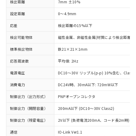
検出距離
7mm ±10%
設定距離
0～4.9mm
応差
検出距離の15%以下
検出可能物体
磁性金属、非磁性金属(材質により検出距離が
標準検出物体
鉄21×21×1mm
応答周波数
平均値: 2Hz
電源電圧
DC10～30V リップル(p-p) 10%含む、Class2
消費電力
DC24V時、30mA以下: 720mW以下
制御出力（出力形式）
PNPオープンコレクタ
制御出力（開閉容量）
200mA以下 (DC10～30V Class2)
制御出力（残留電圧）
2V以下 (負荷電流200mA、コード長2m時)
通信
IO-Link Ver1.1