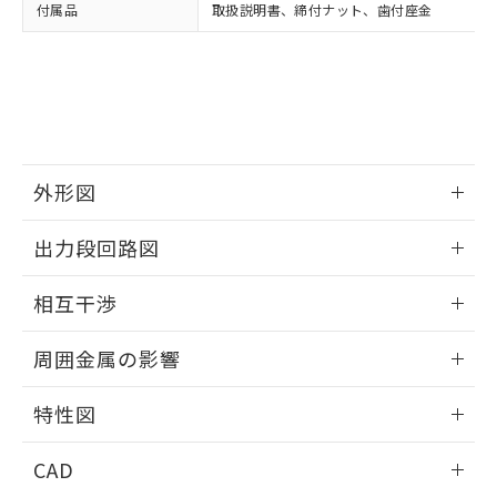
い合わせください。
お客様が当ウェブサイト上で当社にご
付属品
取扱説明書、締付ナット、歯付座金
※3 非含有証明書ダウンロード
登録された部品リストについて、当社
および当社の共同利用者が、当社の製
下記の非含有証明書をダウンロードするこ
品・サービスに関するお客様との取
とができます。
合意する
キャンセル
引・商談に必要な範囲で利用すること
をご了承ください。
EU RoHS指令（10物質）の非含有証明書
※当社の共同利用者とは、
"個人情報
51物質の非含有証明書（当社基準）
の共同利用に関して"
の「1.共同利
※本証明書は発行日時点で非含有を証明す
外形図
用者の範囲」に記載されている法人を
るもので、過去に遡って非含有を証明する
指します。
情報更新：2026/05/21
ものではありません。
出力段回路図
また、RoHS指令のフタル酸エステル類４
物質の対応では、対応完了までの期間は出
外形図
情報更新：2026/05/21
相互干渉
荷製品に未対応品が混在することから備考
欄に対応日を記載しておりました。
出力段回路図
情報更新：2026/05/21
既に当社にて対応品への在庫切替を完了
周囲金属の影響
していることから、特段のことがない限
相互干渉
り、2022年1月12日より割愛しておりま
情報更新：2026/05/21
特性図
す。
周囲金属の影響
情報更新：2026/05/21
CAD