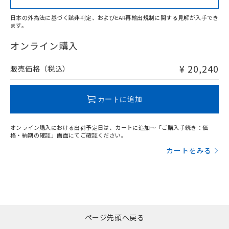
上、n: 36mm以上
アルミ材
日本の外為法に基づく該非判定、およびEAR再輸出規制に関する見解が入手でき
l: 12mm以上、φd: 70mm以上、D: 12mm以上、m: 28mm
ます。
"対応済み"や非含有の記載がされた商品であっても、流通
以上、n: 70mm以上
在庫等で未対応品が混在する可能性があります。
オンライン購入
非含有品が必要な際は、弊社営業部門もしくは販売店へお
問い合わせください。
¥ 20,240
販売価格（税込）
この製品のRoHS/REACH対応状況ページへ
カートに追加
オンライン購入における出荷予定日は、カートに追加～「ご購入手続き：価
格・納期の確認」画面にてご確認ください。
カートをみる
ページ先頭へ戻る