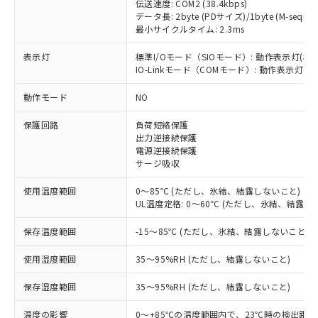
伝送速度: COM2 (38.4kbps)
データ長: 2byte (PDサイズ)/1byte (M-sequen
最小サイクルタイム: 2.3ms
表示灯
標準I/Oモード（SIOモード）: 動作表示灯(橙L
※1 対応状況
IO-Linkモード（COMモード）: 動作表示灯(橙L
動作モード
NO
対応済み：EU RoHS指令（10物質）の
非含有に対応した製品が提供可能な商品で
保護回路
負荷短絡保護
す。
出力逆接続保護
対応予定：EU RoHS指令（10物質）の非含
電源逆接続保護
ご利用条件
有に対応した製品に切り替える予定のある
サージ吸収
商品です。
対応予定なし：EU RoHS指令（10物質）の
使用温度範囲
0～85℃ (ただし、氷結、結露しないこと)
以下の条件をお読みいただき、同意のうえ
非含有に非対応の商品で、対応品を出す予
UL温度定格: 0～60℃ (ただし、氷結、結露し
ご利用ください。
定はありません。
保存温度範囲
-15～85℃ (ただし、氷結、結露しないこと)
調査・確認中：EU RoHS指令（10物質）の
本サービスは、当社制御機器事業取扱
※1 中国RoHS○×表
非含有の対応状況を調査中または確認中の
商品の当社在庫状況および標準価格
使用湿度範囲
35～95%RH (ただし、結露しないこと)
商品です。
(税抜)を提供させていただくもので
「○」：最大均質材料含有率が中国RoHSの
非該当品：ライセンス料など無形物で、有
す。
保存湿度範囲
35～95%RH (ただし、結露しないこと)
基準値以下であることを示します。
害物質有無と関係のない商品です。
当社制御機器事業取扱商品の中には、
「×」：最大均質材料含有率が中国RoHSの
仕入先様の事情により、非含有部品として
本サービスの対象外となる商品もある
温度の影響
0～+85℃の温度範囲内で、23℃時の検出距離