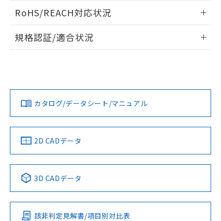
検出物体の大きさと材質による影響
ログイン/会員登録いただくと、CADデータをダウンロー
RoHS/REACH対応状況
ドすることができます。
情報更新：2026/7/29
A: 45mm以上、B: 40mm以上
規格認証/適合状況
タイムチャート
ログイン/会員登録
EU RoHS
注意事項・凡例
UL認証
CSA認証
CEマーキング
鉄材
L: 4mm以上、φd: 30mm以上、D: 4mm以上、m: 28mm以
Yes
Yes
Yes
対応状況
対応予定月
※1
※2
上、n: 36mm以上
ダウンロードデータをご利用いただく前に、以下を必ずお読
アルミ材
みください。
カタログ/データシート/マニュアル
対応済み
L: 12mm以上、φd: 70mm以上、D: 12mm以上、m: 28mm
ソフトウェアの使用条件
以上、n: 70mm以上
LR型式承認
DNV型式承認
BV型式承認
KR型式承
（イギリス
（ノルウェー
（フランス
（韓国
金属埋め込み
船舶規格）
船舶規格）
船舶規格）
船舶規格
中国 RoHS
注意事項・凡例
2D CADデータ
検出領域
No
No
No
No
中国 RoHS表
※1 ※2
3D CADデータ
この製品の規格認証/適合状況ページへ
Pb
Hg
Cd
Cr(VI)
その他の認証はこちらのページからご検索ください
鉄材
l: 4mm以上、φd: 30mm以上、D: 4mm以上、m: 28mm以
該非判定見解書/項目別対比表
X
O
O
O