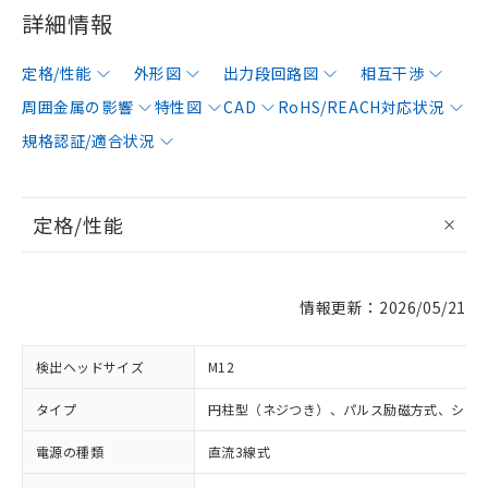
詳細情報
定格/性能
外形図
出力段回路図
相互干渉
周囲金属の影響
特性図
CAD
RoHS/REACH対応状況
規格認証/適合状況
定格/性能
情報更新：2026/05/21
検出ヘッドサイズ
M12
タイプ
円柱型（ネジつき）、パルス励磁方式、シー
電源の種類
直流3線式