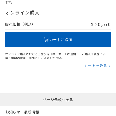
l: 12mm以上、φd: 70mm以上、D: 12mm以上、m: 24mm
ます。
"対応済み"や非含有の記載がされた商品であっても、流通
以上、n: 70mm以上
在庫等で未対応品が混在する可能性があります。
オンライン購入
非含有品が必要な際は、弊社営業部門もしくは販売店へお
問い合わせください。
¥ 20,570
販売価格（税込）
この製品のRoHS/REACH対応状況ページへ
カートに追加
オンライン購入における出荷予定日は、カートに追加～「ご購入手続き：価
格・納期の確認」画面にてご確認ください。
カートをみる
ページ先頭へ戻る
お知らせ・最新情報