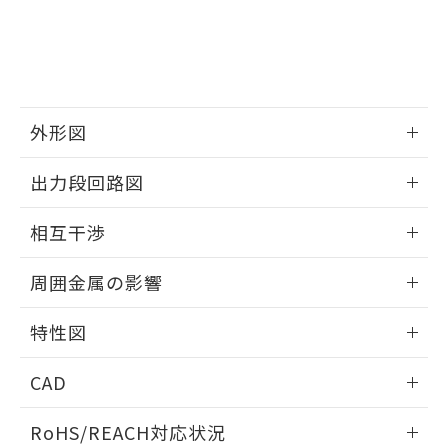
※3 非含有証明書ダウンロード
登録された部品リストについて、当社
および当社の共同利用者が、当社の製
下記の非含有証明書をダウンロードするこ
品・サービスに関するお客様との取
とができます。
合意する
キャンセル
引・商談に必要な範囲で利用すること
をご了承ください。
EU RoHS指令（10物質）の非含有証明書
※当社の共同利用者とは、
"個人情報
51物質の非含有証明書（当社基準）
外形図
の共同利用に関して"
の「1.共同利
※本証明書は発行日時点で非含有を証明す
用者の範囲」に記載されている法人を
情報更新：2026/05/21
るもので、過去に遡って非含有を証明する
指します。
出力段回路図
ものではありません。
また、RoHS指令のフタル酸エステル類４
外形図
情報更新：2026/05/21
相互干渉
物質の対応では、対応完了までの期間は出
荷製品に未対応品が混在することから備考
出力段回路図
情報更新：2026/05/21
欄に対応日を記載しておりました。
周囲金属の影響
既に当社にて対応品への在庫切替を完了
相互干渉
していることから、特段のことがない限
情報更新：2026/05/21
特性図
り、2022年1月12日より割愛しておりま
す。
周囲金属の影響
情報更新：2026/05/21
CAD
検出物体の大きさと材質による影響
ログイン/会員登録いただくと、CADデータをダウンロー
RoHS/REACH対応状況
ドすることができます。