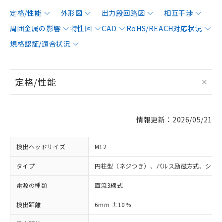
定格/性能
外形図
出力段回路図
相互干渉
周囲金属の影響
特性図
CAD
RoHS/REACH対応状況
規格認証/適合状況
定格/性能
情報更新：2026/05/21
検出ヘッドサイズ
M12
タイプ
円柱型（ネジつき）、パルス励磁方式、シー
電源の種類
直流3線式
検出距離
6mm ±10%