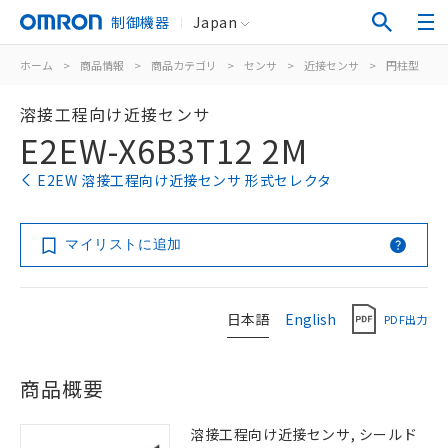
制御機器
Japan
ホーム
>
商品情報
>
商品カテゴリ
>
センサ
>
近接センサ
>
円柱型
>
溶接工程向け近接センサ
E2EW-X6B3T12 2M
E2EW 溶接工程向け近接センサ 形式セレクタ
マイリストに追加
日本語
English
PDF出力
商品概要
溶接工程向け近接センサ, シールド