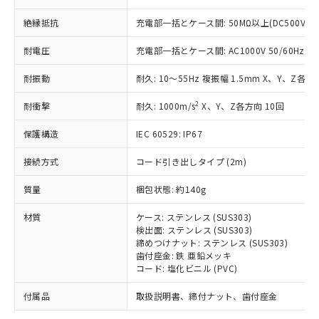
「－」：未確認です。当社販売部門へお問
むを得ず変更することがあります。
為替および外国貿易法に定める商品
在庫状況および標準価格照会結果は、
い合わせください。
（以下｢規制貨物等」という）を輸出
絶縁抵抗
充電部一括とケース間: 50MΩ以上(DC500Vメ
記載している更新日時点での社内デー
*EU RoHS指令（10物質）：
または国外への提供する場合は、日本
記
タに基づき作成されるものであり、閲
説明
鉛(Pb) 1000ppm以下、 水銀(Hg) 1000ppm以下、 カド
*中国RoHS10物質の基準値 (GB/T26572)：
耐電圧
充電部一括とケース間: AC1000V 50/60Hz 1m
国政府の輸出許可(または役務取引許
号
覧された時点での実際の在庫および標
ミウム(Cd) 100ppm以下、
Pb(鉛) :1000ppm、 Hg(水銀) : 1000ppm、 Cd(カドミウ
可)を取得するなどの必要な手続きを
六価クロム(Cr(Ⅵ)) 1000ppm以下、ポリ臭化ビフェニル
ム) : 100ppm、
準価格とは異なる場合があることをご
類(PBB) 1000ppm以下、ポリ臭化ジフェニルエーテル類
耐振動
耐久: 10～55Hz 複振幅 1.5mm X、Y、Z各方向
Cr(Ⅵ)(六価クロム) : 1000ppm、 PBBs(ポリ臭化ビフェ
とります。
了承ください。
(PBDE) 1000ppm以下、フタル酸ビス(2-エチルヘキシ
○
一定数以上の在庫あり
ニル類) : 1000ppm、 PBDEs(ポリ臭化ジフェニルエーテ
当社は規制貨物を破棄する場合は、完
ル) (DEHP)(別名：DOP) 1000ppm以下、フタル酸ブチ
正式な納期状況および標準価格はお客
ル類) : 1000ppm、
2
耐衝撃
耐久: 1000m/s
X、Y、Z各方向 10回
ルベンジル（BBP） 1000ppm以下、フタル酸ジブチル
全に破砕するなど、違法に輸出されな
DBP(フタル酸ジブチル) : 1000ppm、 DIBP(フタル酸ジ
様のお取引先、またはお客様担当のオ
（DBP） 1000ppm以下、フタル酸ジイソブチル
イソブチル) : 1000ppm、 BBP(フタル酸ブチルベンジ
△
一定数には満たないが在庫あり
いよう必要な手段を講じます。
ムロン制御機器販売店・当社販売員に
(DIBP) 1000ppm以下
ル) : 1000ppm、
保護構造
IEC 60529: IP67
当社は貴社製品を、核兵器、ミサイ
但し、RoHS指令で産業用監視および制御機器に対する
DEHP(フタル酸ビス(2-エチルヘキシル)) : 1000ppm
ご相談ください。
適用除外項目は除く。
ル、化学兵器、生物兵器またはその他
－
在庫なし(最新の在庫状況につ
オムロン制御機器販売店や当社販売拠
接続方式
コード引き出しタイプ (2m)
フタル酸エステル類の４物質については閾値を超える意
武器並びにこれらの製造装置等に一切
いては、お客様のお取引先、ま
図的な使用がないことを確認しています。
点は「
販売ネットワーク
」をご確認
※2 環境保護使用期限
使用いたしません。
たはお客様担当のオムロン制御
質量
梱包状態: 約140g
ください。
当社は、貴社製品を第三者に販売する
機器販売店・当社販売員にご確
在庫状況および標準価格結果を当社の
※2 対応予定月
「ｅ」：有害物質（10物質）のすべてが基
場合は、上記1、2および3の内容を当
材質
ケース: ステンレス (SUS303)
認ください)
事前の承諾なく第三者に漏洩または開
準値以下であることを示します。
検出面: ステンレス (SUS303)
該第三者に通知します。また当社は、
示しないようお願いします。
締めつけナット: ステンレス (SUS303)
部品在庫の切り替え状況などにより、予定
「10」：通常の使用状況下において有害物
販売先および販売に係わる関係者が違
マイパーツ機能（部品リスト作成サー
空
受注生産機種、また在庫状況の
歯付座金: 鉄 亜鉛メッキ
月が前後することがあります。
質が外部に漏えいし、環境に深刻な影響を
法に輸出するおそれがある場合は、取
ビス）をご利用いただくには、I-Web
白
情報を公開していない機種
コード: 塩化ビニル (PVC)
及ぼさない年数を意味します。
り引きをいたしません。
メンバーズにご登録されている必要が
「－」：未確認です。当社販売部門へお問
あります。
付属品
取扱説明書、締付ナット、歯付座金
い合わせください。
お客様が当ウェブサイト上で当社にご