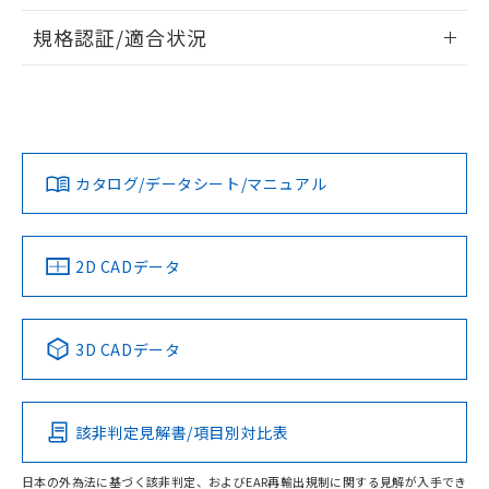
情報更新：2026/7/29
A: 45mm以上、B: 40mm以上
規格認証/適合状況
タイムチャート
ログイン/会員登録
EU RoHS
注意事項・凡例
UL認証
CSA認証
CEマーキング
鉄材
L: 4mm以上、φd: 30mm以上、D: 4mm以上、m: 24mm以
Yes
Yes
Yes
対応状況
対応予定月
※1
※2
上、n: 36mm以上
ダウンロードデータをご利用いただく前に、以下を必ずお読
アルミ材
みください。
カタログ/データシート/マニュアル
対応済み
L: 12mm以上、φd: 70mm以上、D: 12mm以上、m: 24mm
ソフトウェアの使用条件
以上、n: 70mm以上
LR型式承認
DNV型式承認
BV型式承認
KR型式承
（イギリス
（ノルウェー
（フランス
（韓国
金属埋め込み
船舶規格）
船舶規格）
船舶規格）
船舶規格
中国 RoHS
注意事項・凡例
2D CADデータ
検出領域
No
No
No
No
中国 RoHS表
※1 ※2
3D CADデータ
この製品の規格認証/適合状況ページへ
Pb
Hg
Cd
Cr(VI)
その他の認証はこちらのページからご検索ください
鉄材
l: 0mm以上、φd: 12mm以上、D: 0mm以上、m: 24mm以
該非判定見解書/項目別対比表
X
O
O
O
上、n: 36mm以上
アルミ材
日本の外為法に基づく該非判定、およびEAR再輸出規制に関する見解が入手でき