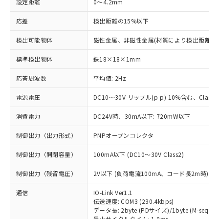
設定距離
0～4.2mm
応差
検出距離の15%以下
検出可能物体
磁性金属、非磁性金属(材質により検出距離が
標準検出物体
鉄18×18×1mm
応答周波数
平均値: 2Hz
電源電圧
DC10～30V リップル(p-p) 10%含む、Class2
消費電力
DC24V時、30mA以下: 720mW以下
制御出力（出力形式）
PNPオープンコレクタ
制御出力（開閉容量）
100mA以下 (DC10～30V Class2)
制御出力（残留電圧）
2V以下 (負荷電流100mA、コード長2m時)
通信
IO-Link Ver1.1
伝送速度: COM3 (230.4kbps)
データ長: 2byte (PDサイズ)/1byte (M-sequen
最小サイクルタイム: 1.0ms