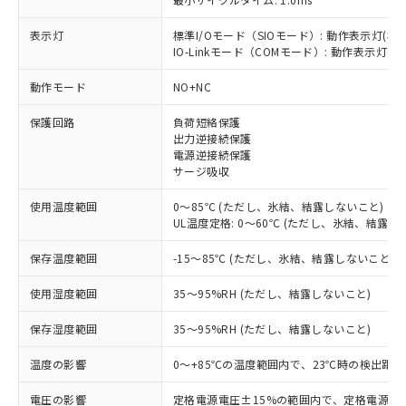
表示灯
標準I/Oモード（SIOモード）: 動作表示灯(橙L
IO-Linkモード（COMモード）: 動作表示灯(橙L
※1 対応状況
動作モード
NO+NC
対応済み：EU RoHS指令（10物質）の
保護回路
負荷短絡保護
非含有に対応した製品が提供可能な商品で
出力逆接続保護
す。
電源逆接続保護
対応予定：EU RoHS指令（10物質）の非含
サージ吸収
ご利用条件
有に対応した製品に切り替える予定のある
商品です。
使用温度範囲
0～85℃ (ただし、氷結、結露しないこと)
対応予定なし：EU RoHS指令（10物質）の
UL温度定格: 0～60℃ (ただし、氷結、結露し
以下の条件をお読みいただき、同意のうえ
非含有に非対応の商品で、対応品を出す予
ご利用ください。
保存温度範囲
-15～85℃ (ただし、氷結、結露しないこと)
定はありません。
調査・確認中：EU RoHS指令（10物質）の
本サービスは、当社制御機器事業取扱
※1 中国RoHS○×表
使用湿度範囲
35～95%RH (ただし、結露しないこと)
非含有の対応状況を調査中または確認中の
商品の当社在庫状況および標準価格
商品です。
(税抜)を提供させていただくもので
保存湿度範囲
35～95%RH (ただし、結露しないこと)
「○」：最大均質材料含有率が中国RoHSの
非該当品：ライセンス料など無形物で、有
す。
基準値以下であることを示します。
害物質有無と関係のない商品です。
当社制御機器事業取扱商品の中には、
温度の影響
0～+85℃の温度範囲内で、23℃時の検出距離
「×」：最大均質材料含有率が中国RoHSの
仕入先様の事情により、非含有部品として
本サービスの対象外となる商品もある
基準値を超えていることを示します。
いたものが、含有品と判明した場合などや
当社は、これら貴社製品のうち、外国
電圧の影響
定格電源電圧±15%の範囲内で、定格電源電圧
ことをご了承ください。