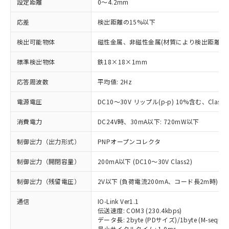
設定距離
0～4.2mm
応差
検出距離の15%以下
検出可能物体
磁性金属、非磁性金属(材質により検出距離が
標準検出物体
鉄18×18×1mm
応答周波数
平均値: 2Hz
電源電圧
DC10～30V リップル(p-p) 10%含む、Class2
消費電力
DC24V時、30mA以下: 720mW以下
制御出力（出力形式）
PNPオープンコレクタ
制御出力（開閉容量）
200mA以下 (DC10～30V Class2)
制御出力（残留電圧）
2V以下 (負荷電流200mA、コード長2m時)
通信
IO-Link Ver1.1
伝送速度: COM3 (230.4kbps)
データ長: 2byte (PDサイズ)/1byte (M-sequen
最小サイクルタイム: 1.0ms