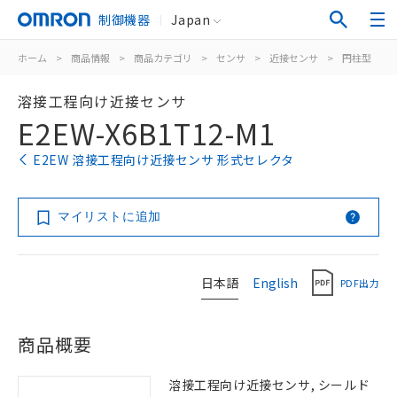
制御機器
Japan
ホーム
>
商品情報
>
商品カテゴリ
>
センサ
>
近接センサ
>
円柱型
>
溶接工程向け近接センサ
E2EW-X6B1T12-M1
E2EW 溶接工程向け近接センサ 形式セレクタ
マイリストに追加
日本語
English
PDF出力
商品概要
溶接工程向け近接センサ, シールド