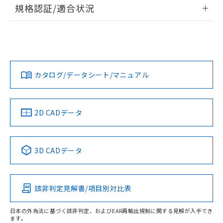
情報更新：2026/7/29
A: 45mm以上、B: 40mm以上
規格認証/適合状況
タイムチャート
ログイン/会員登録
EU RoHS
注意事項・凡例
UL認証
CSA認証
CEマーキング
鉄材
L: 4mm以上、φd: 30mm以上、D: 4mm以上、m: 24mm以
Yes
Yes
Yes
対応状況
対応予定月
※1
※2
上、n: 36mm以上
ダウンロードデータをご利用いただく前に、以下を必ずお読
アルミ材
みください。
カタログ/データシート/マニュアル
対応済み
L: 12mm以上、φd: 70mm以上、D: 12mm以上、m: 24mm
ソフトウェアの使用条件
以上、n: 70mm以上
LR型式承認
DNV型式承認
BV型式承認
KR型式承
（イギリス
（ノルウェー
（フランス
（韓国
金属埋め込み
船舶規格）
船舶規格）
船舶規格）
船舶規格
中国 RoHS
注意事項・凡例
2D CADデータ
検出領域
No
No
No
No
中国 RoHS表
※1 ※2
3D CADデータ
この製品の規格認証/適合状況ページへ
Pb
Hg
Cd
Cr(VI)
その他の認証はこちらのページからご検索ください
鉄材
l: 0mm以上、φd: 12mm以上、D: 0mm以上、m: 24mm以
該非判定見解書/項目別対比表
X
O
O
O
上、n: 36mm以上
アルミ材
日本の外為法に基づく該非判定、およびEAR再輸出規制に関する見解が入手でき
l: 12mm以上、φd: 70mm以上、D: 12mm以上、m: 24mm
ます。