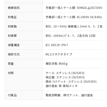
為替および外国貿易法に定める商品
在庫状況および標準価格照会結果は、
い合わせください。
（以下｢規制貨物等」という）を輸出
記載している更新日時点での社内デー
絶縁抵抗
充電部一括とケース間: 50MΩ以上(DC500Vメ
*EU RoHS指令（10物質）：
または国外への提供する場合は、日本
記
タに基づき作成されるものであり、閲
説明
鉛(Pb) 1000ppm以下、 水銀(Hg) 1000ppm以下、 カド
*中国RoHS10物質の基準値 (GB/T26572)：
国政府の輸出許可(または役務取引許
号
覧された時点での実際の在庫および標
ミウム(Cd) 100ppm以下、
耐電圧
充電部一括とケース間: AC1000V 50/60Hz 1m
Pb(鉛) :1000ppm、 Hg(水銀) : 1000ppm、 Cd(カドミウ
可)を取得するなどの必要な手続きを
六価クロム(Cr(Ⅵ)) 1000ppm以下、ポリ臭化ビフェニル
ム) : 100ppm、
準価格とは異なる場合があることをご
類(PBB) 1000ppm以下、ポリ臭化ジフェニルエーテル類
Cr(Ⅵ)(六価クロム) : 1000ppm、 PBBs(ポリ臭化ビフェ
とります。
耐振動
耐久: 10～55Hz 複振幅 1.5mm X、Y、Z各方向
了承ください。
(PBDE) 1000ppm以下、フタル酸ビス(2-エチルヘキシ
○
一定数以上の在庫あり
ニル類) : 1000ppm、 PBDEs(ポリ臭化ジフェニルエーテ
当社は規制貨物を破棄する場合は、完
ル) (DEHP)(別名：DOP) 1000ppm以下、フタル酸ブチ
正式な納期状況および標準価格はお客
ル類) : 1000ppm、
ルベンジル（BBP） 1000ppm以下、フタル酸ジブチル
全に破砕するなど、違法に輸出されな
2
DBP(フタル酸ジブチル) : 1000ppm、 DIBP(フタル酸ジ
耐衝撃
耐久: 1000m/s
X、Y、Z各方向 10回
様のお取引先、またはお客様担当のオ
（DBP） 1000ppm以下、フタル酸ジイソブチル
イソブチル) : 1000ppm、 BBP(フタル酸ブチルベンジ
△
一定数には満たないが在庫あり
いよう必要な手段を講じます。
ムロン制御機器販売店・当社販売員に
(DIBP) 1000ppm以下
ル) : 1000ppm、
保護構造
IEC 60529: IP67
当社は貴社製品を、核兵器、ミサイ
但し、RoHS指令で産業用監視および制御機器に対する
DEHP(フタル酸ビス(2-エチルヘキシル)) : 1000ppm
ご相談ください。
適用除外項目は除く。
ル、化学兵器、生物兵器またはその他
－
在庫なし(最新の在庫状況につ
オムロン制御機器販売店や当社販売拠
フタル酸エステル類の４物質については閾値を超える意
接続方式
M12コネクタタイプ
武器並びにこれらの製造装置等に一切
いては、お客様のお取引先、ま
図的な使用がないことを確認しています。
点は「
販売ネットワーク
」をご確認
※2 環境保護使用期限
使用いたしません。
たはお客様担当のオムロン制御
ください。
質量
梱包状態: 約60g
当社は、貴社製品を第三者に販売する
機器販売店・当社販売員にご確
在庫状況および標準価格結果を当社の
※2 対応予定月
「ｅ」：有害物質（10物質）のすべてが基
場合は、上記1、2および3の内容を当
認ください)
事前の承諾なく第三者に漏洩または開
材質
ケース: ステンレス (SUS303)
準値以下であることを示します。
該第三者に通知します。また当社は、
示しないようお願いします。
検出面: ステンレス (SUS303)
部品在庫の切り替え状況などにより、予定
「10」：通常の使用状況下において有害物
販売先および販売に係わる関係者が違
締めつけナット: ステンレス (SUS303)
マイパーツ機能（部品リスト作成サー
空
受注生産機種、また在庫状況の
月が前後することがあります。
質が外部に漏えいし、環境に深刻な影響を
法に輸出するおそれがある場合は、取
歯付座金: 鉄 亜鉛メッキ
ビス）をご利用いただくには、I-Web
白
情報を公開していない機種
及ぼさない年数を意味します。
り引きをいたしません。
メンバーズにご登録されている必要が
「－」：未確認です。当社販売部門へお問
付属品
取扱説明書、締付ナット、歯付座金
あります。
い合わせください。
お客様が当ウェブサイト上で当社にご
※3 非含有証明書ダウンロード