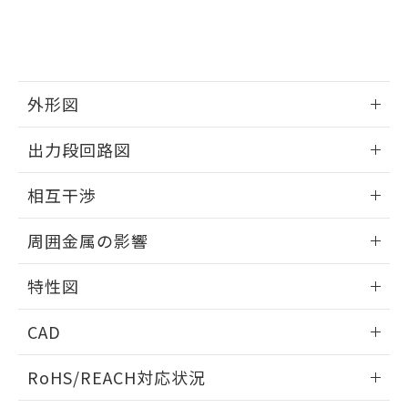
登録された部品リストについて、当社
および当社の共同利用者が、当社の製
下記の非含有証明書をダウンロードするこ
品・サービスに関するお客様との取
とができます。
合意する
キャンセル
引・商談に必要な範囲で利用すること
をご了承ください。
EU RoHS指令（10物質）の非含有証明書
※当社の共同利用者とは、
"個人情報
外形図
51物質の非含有証明書（当社基準）
の共同利用に関して"
の「1.共同利
※本証明書は発行日時点で非含有を証明す
用者の範囲」に記載されている法人を
情報更新：2026/05/21
るもので、過去に遡って非含有を証明する
出力段回路図
指します。
ものではありません。
外形図
情報更新：2026/05/21
また、RoHS指令のフタル酸エステル類４
相互干渉
物質の対応では、対応完了までの期間は出
荷製品に未対応品が混在することから備考
出力段回路図
情報更新：2026/05/21
周囲金属の影響
欄に対応日を記載しておりました。
既に当社にて対応品への在庫切替を完了
相互干渉
情報更新：2026/05/21
していることから、特段のことがない限
特性図
り、2022年1月12日より割愛しておりま
周囲金属の影響
す。
情報更新：2026/05/21
CAD
検出物体の大きさと材質による影響
ログイン/会員登録いただくと、CADデータをダウンロー
RoHS/REACH対応状況
ドすることができます。