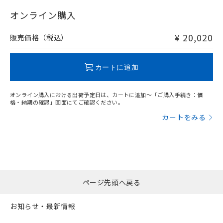
"対応済み"や非含有の記載がされた商品であっても、流通
以上、n: 70mm以上
在庫等で未対応品が混在する可能性があります。
オンライン購入
非含有品が必要な際は、弊社営業部門もしくは販売店へお
問い合わせください。
¥ 20,020
販売価格（税込）
この製品のRoHS/REACH対応状況ページへ
カートに追加
オンライン購入における出荷予定日は、カートに追加～「ご購入手続き：価
格・納期の確認」画面にてご確認ください。
カートをみる
ページ先頭へ戻る
お知らせ・最新情報