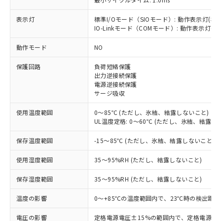
表示灯
標準I/Oモード（SIOモード）: 動作表示灯(橙L
IO-Linkモード（COMモード）: 動作表示灯(橙L
※1 対応状況
動作モード
NO
対応済み：EU RoHS指令（10物質）の
非含有に対応した製品が提供可能な商品で
保護回路
負荷短絡保護
す。
出力逆接続保護
電源逆接続保護
対応予定：EU RoHS指令（10物質）の非含
ご利用条件
サージ吸収
有に対応した製品に切り替える予定のある
商品です。
使用温度範囲
0～85℃ (ただし、氷結、結露しないこと)
対応予定なし：EU RoHS指令（10物質）の
UL温度定格: 0～60℃ (ただし、氷結、結露し
以下の条件をお読みいただき、同意のうえ
非含有に非対応の商品で、対応品を出す予
ご利用ください。
定はありません。
保存温度範囲
-15～85℃ (ただし、氷結、結露しないこと)
調査・確認中：EU RoHS指令（10物質）の
本サービスは、当社制御機器事業取扱
※1 中国RoHS○×表
非含有の対応状況を調査中または確認中の
使用湿度範囲
35～95%RH (ただし、結露しないこと)
商品の当社在庫状況および標準価格
商品です。
(税抜)を提供させていただくもので
「○」：最大均質材料含有率が中国RoHSの
非該当品：ライセンス料など無形物で、有
保存湿度範囲
35～95%RH (ただし、結露しないこと)
す。
基準値以下であることを示します。
害物質有無と関係のない商品です。
当社制御機器事業取扱商品の中には、
「×」：最大均質材料含有率が中国RoHSの
温度の影響
0～+85℃の温度範囲内で、23℃時の検出距離
仕入先様の事情により、非含有部品として
本サービスの対象外となる商品もある
基準値を超えていることを示します。
いたものが、含有品と判明した場合などや
当社は、これら貴社製品のうち、外国
ことをご了承ください。
電圧の影響
定格電源電圧±15%の範囲内で、定格電源電圧
「－」：未確認です。当社販売部門へお問
むを得ず変更することがあります。