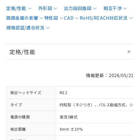
定格/性能
外形図
出力段回路図
相互干渉
周囲金属の影響
特性図
CAD
RoHS/REACH対応状況
規格認証/適合状況
定格/性能
情報更新：2026/05/21
検出ヘッドサイズ
M12
タイプ
円柱型（ネジつき）、パルス励磁方式、シー
電源の種類
直流3線式
検出距離
6mm ±10%