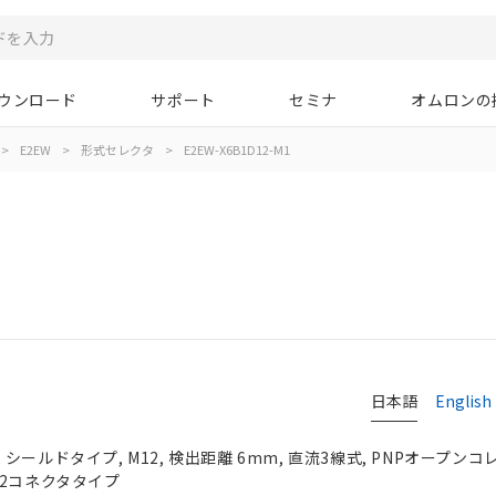
ウンロード
サポート
セミナ
オムロンの
>
E2EW
>
形式セレクタ
>
E2EW-X6B1D12-M1
日本語
English
ールドタイプ, M12, 検出距離 6mm, 直流3線式, PNPオープンコレク
 M12コネクタタイプ