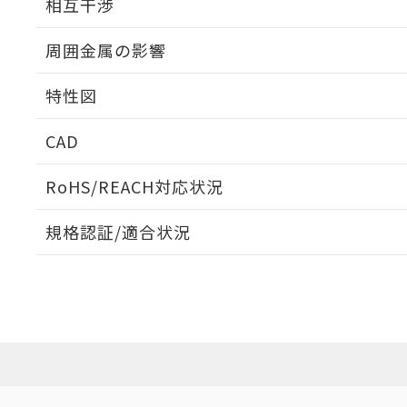
相互干渉
出力段回路図
周囲金属の影響
相互干渉
特性図
周囲金属の影響
CAD
検出物体の大きさと材質による影響
ログイン/会員登録いただくと、CADデータをダウンロ
RoHS/REACH対応状況
規格認証/適合状況
A: 45mm以上、B: 40mm以上
EU RoHS
注意事項・凡例
UL認証
CSA認証
CEマーキング
ダウンロードデータをご利用いただく前に、以下を必ずお読
Yes
Yes
Yes
対応状況
対応予定月
※1
※2
鉄材
ソフトウェアの使用条件
タイムチャート
L: 4mm以上、φd: 30mm以上、D: 4mm以上、m: 24mm以
対応済み
アルミ材
L: 12mm以上、φd: 70mm以上、D: 12mm以上、m: 24mm
LR型式承認
DNV型式承認
BV型式承認
KR