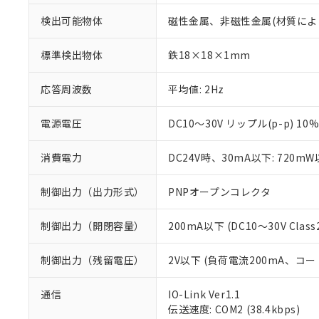
検出可能物体
磁性金属、非磁性金属(材質によ
標準検出物体
鉄18×18×1mm
応答周波数
平均値: 2Hz
電源電圧
DC10～30V リップル(p-p) 10
消費電力
DC24V時、30mA以下: 720m
制御出力（出力形式）
PNPオープンコレクタ
制御出力（開閉容量）
200mA以下 (DC10～30V Class
制御出力（残留電圧）
2V以下 (負荷電流200mA、コー
※1 対応状況
通信
IO-Link Ver1.1
伝送速度: COM2 (38.4kbps)
対応済み：EU