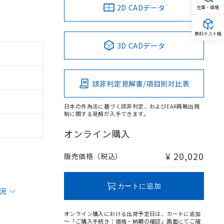
2D CADデータ
在庫・価格
無料テスト機
3D CADデータ
該非判定見解書/項目別対比表
日本の外為法に基づく該非判定、およびEAR再輸出規
制に関する見解が入手できます。
オンライン購入
¥ 20,020
販売価格（税込）
カートに追加
状況
オンライン購入における出荷予定日は、カートに追加
～「ご購入手続き：価格・納期の確認」画面にてご確