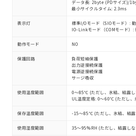
データ長: 2byte (PDサイズ)/1byt
対応予定：EU R
最小サイクルタイム: 2.3ms
対応予定なし：EU
調査・確認中：EU
ご利用条件
表示灯
標準I/Oモード（SIOモード）: 
非該当品：ライセ
※1 中国RoHS
IO-Linkモード（COMモード）:
仕入先様の事情に
があります。
以下の条件をお読
「○」：最大均質
動作モード
NO
「×」：最大均質
本サービスは
当社は、これ
*EU RoHS指令（10物
「－」：未確認で
鉛(Pb) 1000ppm以下、
くものです。
う）を輸出ま
保護回路
負荷短絡保護
記
説明
六価クロム(Cr(Ⅵ)) 1
当社制御機器
などの必要な
フタル酸ビス(2-エチルヘ
出力逆接続保護
号
*中国RoHS10物質の基準値 
ル（DBP） 1000ppm
在庫状況およ
当社は規制貨
Pb(鉛) :1000ppm、 Hg
電源逆接続保護
但し、RoHS指令で産
のであり、閲
ます。
Cr(Ⅵ)(六価クロム) : 
フタル酸エステル類の４
サージ吸収
○
一定数以
DBP(フタル酸ジブチル) :
い。
当社は貴社製
DEHP(フタル酸ビス(2-エ
正式な納期状
置等に一切使
使用温度範囲
0～85℃ (ただし、氷結、結露し
当社販売員に
※2 対応予定月
△
一定数に
当社は、貴社
UL温度定格: 0～60℃ (ただ
オムロン制御
また当社は、
※2 環境保護使
在庫状況およ
部品在庫の切り替
たしません。
－
在庫なし
す。
保存温度範囲
-15～85℃ (ただし、氷結、結
「ｅ」：有害物質
機器販売
マイパーツ機
「10」：通常の
ている必要が
味します。
使用湿度範囲
35～95%RH (ただし、結露し
空
受注生産
お客様が当ウ
※3 非含有証明
「－」：未確認で