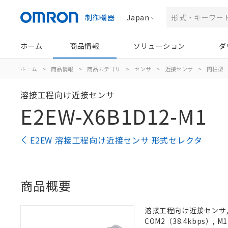
制御機器
Japan
ホーム
商品情報
ソリューション
ダ
ホーム
>
商品情報
>
商品カテゴリ
>
センサ
>
近接センサ
>
円柱型
溶接工程向け近接センサ
E2EW-X6B1D12-M1
E2EW 溶接工程向け近接センサ 形式セレクタ
商品概要
溶接工程向け近接センサ, シ
COM2（38.4kbps）,