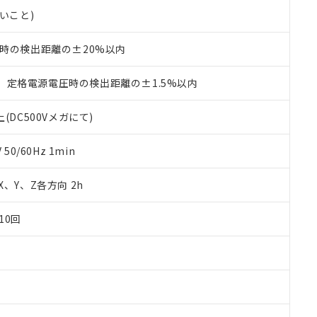
品・サービスに関するお客様との取引・商談に必要な範囲で利用す
合意する
キャンセル
ないこと)
書をダウンロードすることができます。
利用者とは、
"個人情報の共同利用に関して"
の「1.共同利用者の
℃時の検出距離の±20%以内
します。
10物質）の非含有証明書
明書（当社基準）
日時点で非含有を証明するもので、過去に遡って非含有を証明するも
、定格電源電圧時の検出距離の±1.5%以内
令のフタル酸エステル類４物質の対応では、対応完了までの期間は出
備考欄に対応日を記載しておりました。
(DC500Vメガにて)
品への在庫切替を完了していることから、特段のことがない限り、20
す。
0/60Hz 1min
 X、Y、Z各方向 2h
10回