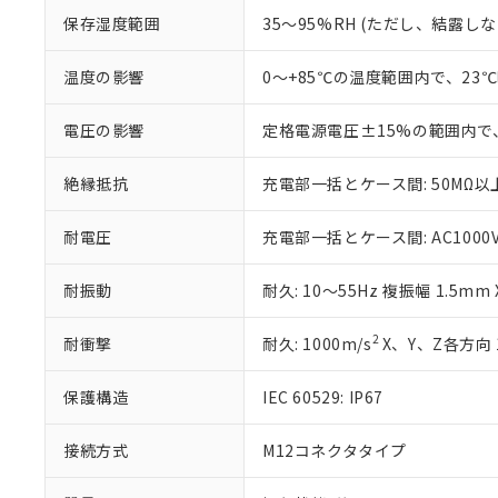
白
が、当社の製
保存湿度範囲
35～95%RH (ただし、結露し
さい。
下記の非含有証明
※当社の共同
温度の影響
0～+85℃の温度範囲内で、23
いる法人を指
EU RoHS指令（
51物質の非含有証
※本証明書は発行
電圧の影響
定格電源電圧±15%の範囲内で
また、RoHS指
混在することから
絶縁抵抗
充電部一括とケース間: 50MΩ以上
既に当社にて対応
り割愛しておりま
耐電圧
充電部一括とケース間: AC1000V 5
耐振動
耐久: 10～55Hz 複振幅 1.5mm
2
耐衝撃
耐久: 1000m/s
X、Y、Z各方向 
保護構造
IEC 60529: IP67
接続方式
M12コネクタタイプ