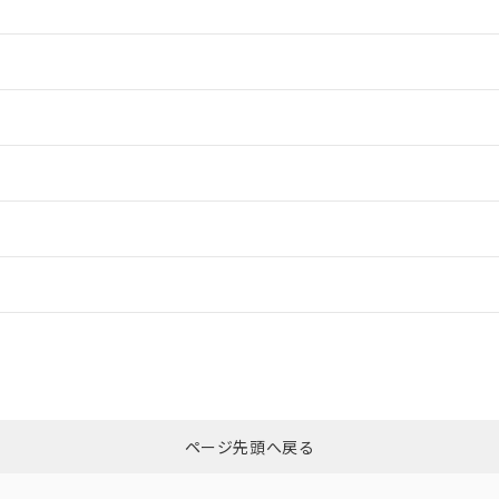
情報更新：2
情報更新：2
情報更新：2
ードすることができます。
情報更新：
ログイン/会員登録
CCC認証
電波法
みください。
N/A
N/A
非含有証明書
※3
上、n: 36mm以上
ページ先頭へ戻る
ダウンロードはこちら
以上、n: 70mm以上
型式承認
NK型式承認
ABS型式承認