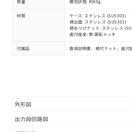
質量
梱包状態: 約60g
材質
ケース: ステンレス (SUS303)
検出面: ステンレス (SUS303)
締めつけナット: ステンレス (SUS
歯付座金: 鉄 亜鉛メッキ
付属品
取扱説明書、締付ナット、歯付
外形図
出力段回路図
外形図