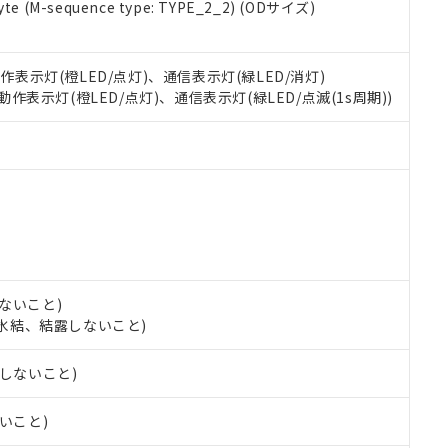
e (M-sequence type: TYPE_2_2) (ODサイズ)
oHS指令（10物質）の非含有に対応した製品に切り替える予定のある
 RoHS指令（10物質）の非含有に非対応の商品で、対応品を出す予
 RoHS指令（10物質）の非含有の対応状況を調査中または確認中の
動作表示灯(橙LED/点灯)、通信表示灯(緑LED/消灯)
ンス料など無形物で、有害物質有無と関係のない商品です。
○×表
 動作表示灯(橙LED/点灯)、通信表示灯(緑LED/点滅(1s周期))
より、非含有部品としていたものが、含有品と判明した場合などやむ
みいただき、同意のうえご利用ください。
材料含有率が中国RoHSの基準値以下であることを示します。
材料含有率が中国RoHSの基準値を超えていることを示します。
、当社制御機器事業取扱商品の当社在庫状況および標準価格(税抜)
ら貴社製品のうち、外国為替および外国貿易法に定める商品（以下｢
質）：
す。当社販売部門へお問い合わせください。
 水銀(Hg) 1000ppm以下、 カドミウム(Cd) 100ppm以下、
たは国外への提供する場合は、日本国政府の輸出許可(または役務取
000ppm以下、ポリ臭化ビフェニル類(PBB) 1000ppm以下、ポリ臭化ジフェニルエーテル類(P
事業取扱商品の中には、本サービスの対象外となる商品もあること
手続きをとります。
キシル) (DEHP)(別名：DOP) 1000ppm以下、フタル酸ブチルベンジル（BBP） 100
(GB/T26572)：
以下、フタル酸ジイソブチル (DIBP) 1000ppm以下
び標準価格照会結果は、記載している更新日時点での社内データに
物を破棄する場合は、完全に破砕するなど、違法に輸出されないよ
(水銀) : 1000ppm、 Cd(カドミウム) : 100ppm、
業用監視および制御機器に対する適用除外項目は除く。
覧された時点での実際の在庫および標準価格とは異なる場合がある
1000ppm、 PBBs(ポリ臭化ビフェニル類) : 1000ppm、 PBDEs(ポリ臭化ジフェニルエーテル類
物質については閾値を超える意図的な使用がないことを確認しています。
上の在庫あり
 1000ppm、 DIBP(フタル酸ジイソブチル) : 1000ppm、 BBP(フタル酸ブチルベンジル) :
品を、核兵器、ミサイル、化学兵器、生物兵器またはその他武器並
チルヘキシル)) : 1000ppm
況および標準価格はお客様のお取引先、またはお客様担当のオムロ
用いたしません。
ないこと)
ご相談ください。
は満たないが在庫あり
製品を第三者に販売する場合は、上記1、2および3の内容を当該第
し、氷結、結露しないこと)
機器販売店や当社販売拠点は「
販売ネットワーク
」をご確認くだ
販売先および販売に係わる関係者が違法に輸出するおそれがある場
用期限
び標準価格結果を当社の事前の承諾なく第三者に漏洩または開示し
え状況などにより、予定月が前後することがあります。
(最新の在庫状況については、お客様のお取引先、またはお客様担当
露しないこと)
（10物質）のすべてが基準値以下であることを示します。
店・当社販売員にご確認ください)
能（部品リスト作成サービス）をご利用いただくには、I-Webメン
使用状況下において有害物質が外部に漏えいし、環境に深刻な影響を
あります。
ないこと)
機種、また在庫状況の情報を公開していない機種
ェブサイト上で当社にご登録された部品リストについて、当社およ
書ダウンロード
す。当社販売部門へお問い合わせください。