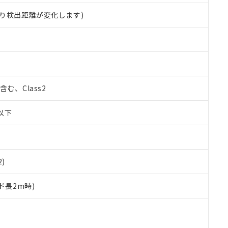
り検出距離が変化します)
%含む、Class2
W以下
2)
ド長2m時)
 RoHS指令（10物質）の非含有に対応した製品が提供可能な商品です