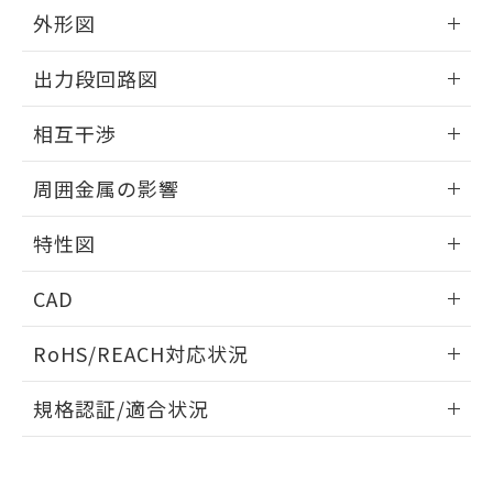
とができます。
合意する
キャンセル
引・商談に必要な範囲で利用すること
外形図
をご了承ください。
EU RoHS指令（10物質）の非含有証明書
情報更新：2026/05/21
※当社の共同利用者とは、
"個人情報
出力段回路図
51物質の非含有証明書（当社基準）
の共同利用に関して"
の「1.共同利
※本証明書は発行日時点で非含有を証明す
用者の範囲」に記載されている法人を
外形図
情報更新：2026/05/21
るもので、過去に遡って非含有を証明する
相互干渉
指します。
ものではありません。
出力段回路図
また、RoHS指令のフタル酸エステル類４
情報更新：2026/05/21
周囲金属の影響
物質の対応では、対応完了までの期間は出
荷製品に未対応品が混在することから備考
相互干渉
情報更新：2026/05/21
特性図
欄に対応日を記載しておりました。
既に当社にて対応品への在庫切替を完了
周囲金属の影響
情報更新：2026/05/21
していることから、特段のことがない限
CAD
り、2022年1月12日より割愛しておりま
検出物体の大きさと材質による影響
す。
ログイン/会員登録いただくと、CADデータをダウンロー
RoHS/REACH対応状況
ドすることができます。
情報更新：2026/7/29
A: 65mm以上、B: 60mm以上
規格認証/適合状況
タイムチャート
ログイン/会員登録
EU RoHS
注意事項・凡例
UL認証
CSA認証
CEマーキング
鉄材