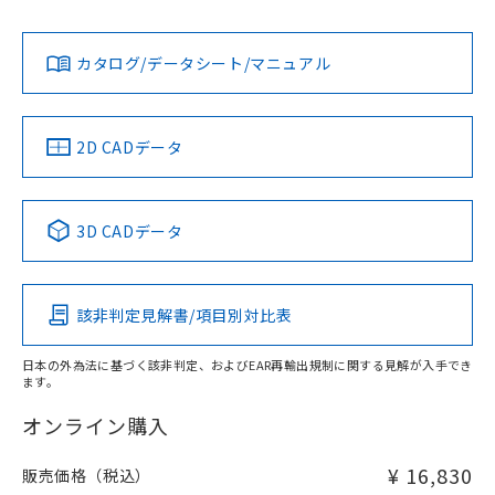
L: 0mm以上、φd: 18mm以上、D: 0mm以上、m: 20mm以
Yes
Yes
Yes
対応状況
対応予定月
※1
※2
上、n: 60mm以上
ダウンロードデータをご利用いただく前に、以下を必ずお読
アルミ材
みください。
カタログ/データシート/マニュアル
対応済み
L: 12mm以上、φd: 80mm以上、D: 12mm以上、m: 20mm
ソフトウェアの使用条件
以上、n: 80mm以上
LR型式承認
DNV型式承認
BV型式承認
KR型式承
（イギリス
（ノルウェー
（フランス
（韓国
金属埋め込み
船舶規格）
船舶規格）
船舶規格）
船舶規格
中国 RoHS
注意事項・凡例
2D CADデータ
No
No
No
No
検出領域
中国 RoHS表
※1 ※2
3D CADデータ
この製品の規格認証/適合状況ページへ
Pb
Hg
Cd
Cr(VI)
その他の認証はこちらのページからご検索ください
鉄材
l: 0mm以上、φd: 18mm以上、D: 0mm以上、m: 20mm以
該非判定見解書/項目別対比表
X
O
O
O
上、n: 60mm以上
アルミ材
日本の外為法に基づく該非判定、およびEAR再輸出規制に関する見解が入手でき
l: 12mm以上、φd: 80mm以上、D: 12mm以上、m: 20mm
ます。
"対応済み"や非含有の記載がされた商品であっても、流通
以上、n: 80mm以上
在庫等で未対応品が混在する可能性があります。
オンライン購入
非含有品が必要な際は、弊社営業部門もしくは販売店へお
問い合わせください。
¥ 16,830
販売価格（税込）