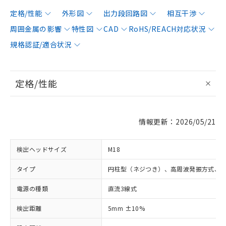
定格/性能
外形図
出力段回路図
相互干渉
周囲金属の影響
特性図
CAD
RoHS/REACH対応状況
規格認証/適合状況
定格/性能
情報更新：2026/05/21
検出ヘッドサイズ
M18
タイプ
円柱型（ネジつき）、高周波発振方式、
電源の種類
直流3線式
検出距離
5mm ±10%