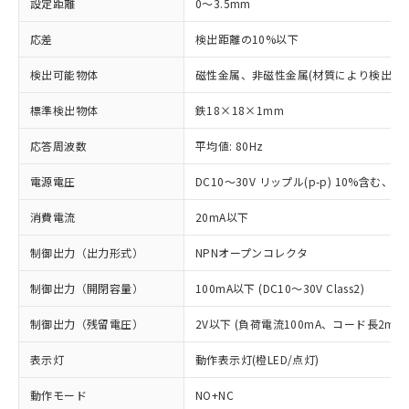
設定距離
0～3.5mm
応差
検出距離の10%以下
検出可能物体
磁性金属、非磁性金属(材質により検出距
標準検出物体
鉄18×18×1mm
応答周波数
平均値: 80Hz
電源電圧
DC10～30V リップル(p-p) 10%含む、Cla
消費電流
20mA以下
制御出力（出力形式）
NPNオープンコレクタ
制御出力（開閉容量）
100mA以下 (DC10～30V Class2)
制御出力（残留電圧）
2V以下 (負荷電流100mA、コード長2m時
表示灯
動作表示灯(橙LED/点灯)
動作モード
NO+NC