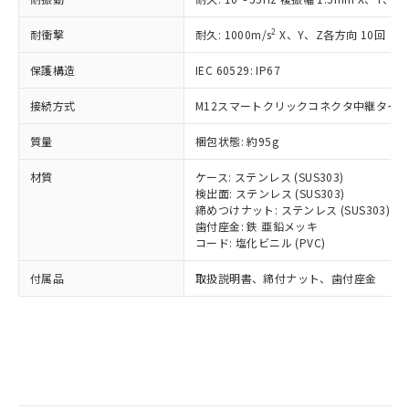
記
タに基づき作成されるものであり、閲
説明
鉛(Pb) 1000ppm以下、 水銀(Hg) 1000ppm以下、 カド
*中国RoHS10物質の基準値 (GB/T26572)：
国政府の輸出許可(または役務取引許
号
覧された時点での実際の在庫および標
ミウム(Cd) 100ppm以下、
Pb(鉛) :1000ppm、 Hg(水銀) : 1000ppm、 Cd(カドミウ
2
耐衝撃
可)を取得するなどの必要な手続きを
耐久: 1000m/s
X、Y、Z各方向 10回
六価クロム(Cr(Ⅵ)) 1000ppm以下、ポリ臭化ビフェニル
ム) : 100ppm、
準価格とは異なる場合があることをご
類(PBB) 1000ppm以下、ポリ臭化ジフェニルエーテル類
Cr(Ⅵ)(六価クロム) : 1000ppm、 PBBs(ポリ臭化ビフェ
とります。
了承ください。
(PBDE) 1000ppm以下、フタル酸ビス(2-エチルヘキシ
○
一定数以上の在庫あり
ニル類) : 1000ppm、 PBDEs(ポリ臭化ジフェニルエーテ
保護構造
IEC 60529: IP67
当社は規制貨物を破棄する場合は、完
ル) (DEHP)(別名：DOP) 1000ppm以下、フタル酸ブチ
正式な納期状況および標準価格はお客
ル類) : 1000ppm、
ルベンジル（BBP） 1000ppm以下、フタル酸ジブチル
全に破砕するなど、違法に輸出されな
DBP(フタル酸ジブチル) : 1000ppm、 DIBP(フタル酸ジ
様のお取引先、またはお客様担当のオ
（DBP） 1000ppm以下、フタル酸ジイソブチル
接続方式
M12スマートクリックコネクタ中継タイプ (
イソブチル) : 1000ppm、 BBP(フタル酸ブチルベンジ
△
一定数には満たないが在庫あり
いよう必要な手段を講じます。
ムロン制御機器販売店・当社販売員に
(DIBP) 1000ppm以下
ル) : 1000ppm、
当社は貴社製品を、核兵器、ミサイ
但し、RoHS指令で産業用監視および制御機器に対する
DEHP(フタル酸ビス(2-エチルヘキシル)) : 1000ppm
ご相談ください。
質量
梱包状態: 約95g
適用除外項目は除く。
ル、化学兵器、生物兵器またはその他
－
在庫なし(最新の在庫状況につ
オムロン制御機器販売店や当社販売拠
フタル酸エステル類の４物質については閾値を超える意
武器並びにこれらの製造装置等に一切
いては、お客様のお取引先、ま
図的な使用がないことを確認しています。
点は「
販売ネットワーク
」をご確認
材質
ケース: ステンレス (SUS303)
※2 環境保護使用期限
使用いたしません。
たはお客様担当のオムロン制御
ください。
検出面: ステンレス (SUS303)
当社は、貴社製品を第三者に販売する
機器販売店・当社販売員にご確
締めつけナット: ステンレス (SUS303)
在庫状況および標準価格結果を当社の
※2 対応予定月
「ｅ」：有害物質（10物質）のすべてが基
場合は、上記1、2および3の内容を当
歯付座金: 鉄 亜鉛メッキ
認ください)
事前の承諾なく第三者に漏洩または開
準値以下であることを示します。
コード: 塩化ビニル (PVC)
該第三者に通知します。また当社は、
示しないようお願いします。
部品在庫の切り替え状況などにより、予定
「10」：通常の使用状況下において有害物
販売先および販売に係わる関係者が違
マイパーツ機能（部品リスト作成サー
空
受注生産機種、また在庫状況の
付属品
取扱説明書、締付ナット、歯付座金
月が前後することがあります。
質が外部に漏えいし、環境に深刻な影響を
法に輸出するおそれがある場合は、取
ビス）をご利用いただくには、I-Web
白
情報を公開していない機種
及ぼさない年数を意味します。
り引きをいたしません。
メンバーズにご登録されている必要が
「－」：未確認です。当社販売部門へお問
あります。
い合わせください。
お客様が当ウェブサイト上で当社にご
※3 非含有証明書ダウンロード
登録された部品リストについて、当社
および当社の共同利用者が、当社の製
下記の非含有証明書をダウンロードするこ
品・サービスに関するお客様との取