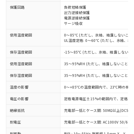
※1 対応状況
保護回路
負荷短絡保護
出力逆接続保護
電源逆接続保護
対応済み：EU RoHS指令（10物質）の
サージ吸収
非含有に対応した製品が提供可能な商品で
す。
使用温度範囲
0～85℃ (ただし、氷結、結露しないこと)
対応予定：EU RoHS指令（10物質）の非含
UL温度定格: 0～60℃ (ただし、氷結、結
ご利用条件
有に対応した製品に切り替える予定のある
商品です。
保存温度範囲
-15～85℃ (ただし、氷結、結露しないこ
対応予定なし：EU RoHS指令（10物質）の
以下の条件をお読みいただき、同意のうえ
非含有に非対応の商品で、対応品を出す予
使用湿度範囲
35～95%RH (ただし、結露しないこと)
ご利用ください。
定はありません。
調査・確認中：EU RoHS指令（10物質）の
保存湿度範囲
35～95%RH (ただし、結露しないこと)
本サービスは、当社制御機器事業取扱
※1 中国RoHS○×表
非含有の対応状況を調査中または確認中の
商品の当社在庫状況および標準価格
温度の影響
0～+85℃の温度範囲内で、23℃時の検出
商品です。
(税抜)を提供させていただくもので
「○」：最大均質材料含有率が中国RoHSの
非該当品：ライセンス料など無形物で、有
す。
電圧の影響
定格電源電圧±15%の範囲内で、定格電源
基準値以下であることを示します。
害物質有無と関係のない商品です。
当社制御機器事業取扱商品の中には、
「×」：最大均質材料含有率が中国RoHSの
仕入先様の事情により、非含有部品として
本サービスの対象外となる商品もある
絶縁抵抗
充電部一括とケース間: 50MΩ以上(DC500
基準値を超えていることを示します。
いたものが、含有品と判明した場合などや
当社は、これら貴社製品のうち、外国
ことをご了承ください。
「－」：未確認です。当社販売部門へお問
むを得ず変更することがあります。
為替および外国貿易法に定める商品
耐電圧
在庫状況および標準価格照会結果は、
充電部一括とケース間: AC1000V 50/60Hz
い合わせください。
（以下｢規制貨物等」という）を輸出
記載している更新日時点での社内デー
*EU RoHS指令（10物質）：
または国外への提供する場合は、日本
耐振動
耐久: 10～55Hz 複振幅 1.5mm X、Y、Z