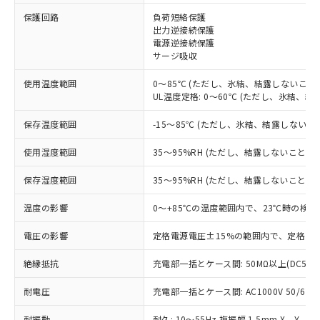
※1 対応状況
保護回路
負荷短絡保護
出力逆接続保護
電源逆接続保護
対応済み：EU RoHS指令（10物質）の
サージ吸収
非含有に対応した製品が提供可能な商品で
す。
使用温度範囲
0～85℃ (ただし、氷結、結露しないこと)
対応予定：EU RoHS指令（10物質）の非含
UL温度定格: 0～60℃ (ただし、氷結、結
ご利用条件
有に対応した製品に切り替える予定のある
商品です。
保存温度範囲
-15～85℃ (ただし、氷結、結露しないこ
対応予定なし：EU RoHS指令（10物質）の
以下の条件をお読みいただき、同意のうえ
非含有に非対応の商品で、対応品を出す予
使用湿度範囲
35～95%RH (ただし、結露しないこと)
ご利用ください。
定はありません。
調査・確認中：EU RoHS指令（10物質）の
保存湿度範囲
35～95%RH (ただし、結露しないこと)
本サービスは、当社制御機器事業取扱
※1 中国RoHS○×表
非含有の対応状況を調査中または確認中の
商品の当社在庫状況および標準価格
温度の影響
0～+85℃の温度範囲内で、23℃時の検出
商品です。
(税抜)を提供させていただくもので
「○」：最大均質材料含有率が中国RoHSの
非該当品：ライセンス料など無形物で、有
す。
電圧の影響
定格電源電圧±15%の範囲内で、定格電源
基準値以下であることを示します。
害物質有無と関係のない商品です。
当社制御機器事業取扱商品の中には、
「×」：最大均質材料含有率が中国RoHSの
仕入先様の事情により、非含有部品として
本サービスの対象外となる商品もある
絶縁抵抗
充電部一括とケース間: 50MΩ以上(DC500
基準値を超えていることを示します。
いたものが、含有品と判明した場合などや
当社は、これら貴社製品のうち、外国
ことをご了承ください。
「－」：未確認です。当社販売部門へお問
むを得ず変更することがあります。
為替および外国貿易法に定める商品
耐電圧
在庫状況および標準価格照会結果は、
充電部一括とケース間: AC1000V 50/60Hz
い合わせください。
（以下｢規制貨物等」という）を輸出
記載している更新日時点での社内デー
*EU RoHS指令（10物質）：
または国外への提供する場合は、日本
耐振動
耐久: 10～55Hz 複振幅 1.5mm X、Y、Z