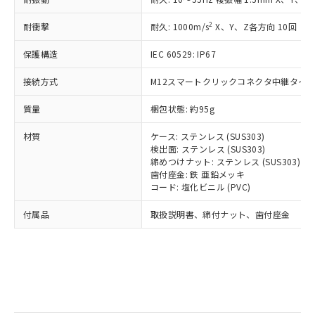
記
タに基づき作成されるものであり、閲
説明
鉛(Pb) 1000ppm以下、 水銀(Hg) 1000ppm以下、 カド
*中国RoHS10物質の基準値 (GB/T26572)：
国政府の輸出許可(または役務取引許
号
覧された時点での実際の在庫および標
ミウム(Cd) 100ppm以下、
Pb(鉛) :1000ppm、 Hg(水銀) : 1000ppm、 Cd(カドミウ
2
耐衝撃
可)を取得するなどの必要な手続きを
耐久: 1000m/s
X、Y、Z各方向 10回
六価クロム(Cr(Ⅵ)) 1000ppm以下、ポリ臭化ビフェニル
ム) : 100ppm、
準価格とは異なる場合があることをご
類(PBB) 1000ppm以下、ポリ臭化ジフェニルエーテル類
Cr(Ⅵ)(六価クロム) : 1000ppm、 PBBs(ポリ臭化ビフェ
とります。
了承ください。
(PBDE) 1000ppm以下、フタル酸ビス(2-エチルヘキシ
○
一定数以上の在庫あり
ニル類) : 1000ppm、 PBDEs(ポリ臭化ジフェニルエーテ
保護構造
IEC 60529: IP67
当社は規制貨物を破棄する場合は、完
ル) (DEHP)(別名：DOP) 1000ppm以下、フタル酸ブチ
正式な納期状況および標準価格はお客
ル類) : 1000ppm、
ルベンジル（BBP） 1000ppm以下、フタル酸ジブチル
全に破砕するなど、違法に輸出されな
DBP(フタル酸ジブチル) : 1000ppm、 DIBP(フタル酸ジ
様のお取引先、またはお客様担当のオ
（DBP） 1000ppm以下、フタル酸ジイソブチル
接続方式
M12スマートクリックコネクタ中継タイプ (
イソブチル) : 1000ppm、 BBP(フタル酸ブチルベンジ
△
一定数には満たないが在庫あり
いよう必要な手段を講じます。
ムロン制御機器販売店・当社販売員に
(DIBP) 1000ppm以下
ル) : 1000ppm、
当社は貴社製品を、核兵器、ミサイ
但し、RoHS指令で産業用監視および制御機器に対する
DEHP(フタル酸ビス(2-エチルヘキシル)) : 1000ppm
ご相談ください。
質量
梱包状態: 約95g
適用除外項目は除く。
ル、化学兵器、生物兵器またはその他
－
在庫なし(最新の在庫状況につ
オムロン制御機器販売店や当社販売拠
フタル酸エステル類の４物質については閾値を超える意
武器並びにこれらの製造装置等に一切
いては、お客様のお取引先、ま
図的な使用がないことを確認しています。
点は「
販売ネットワーク
」をご確認
材質
ケース: ステンレス (SUS303)
※2 環境保護使用期限
使用いたしません。
たはお客様担当のオムロン制御
ください。
検出面: ステンレス (SUS303)
当社は、貴社製品を第三者に販売する
機器販売店・当社販売員にご確
締めつけナット: ステンレス (SUS303)
在庫状況および標準価格結果を当社の
※2 対応予定月
「ｅ」：有害物質（10物質）のすべてが基
場合は、上記1、2および3の内容を当
歯付座金: 鉄 亜鉛メッキ
認ください)
事前の承諾なく第三者に漏洩または開
準値以下であることを示します。
コード: 塩化ビニル (PVC)
該第三者に通知します。また当社は、
示しないようお願いします。
部品在庫の切り替え状況などにより、予定
「10」：通常の使用状況下において有害物
販売先および販売に係わる関係者が違
マイパーツ機能（部品リスト作成サー
空
受注生産機種、また在庫状況の
付属品
取扱説明書、締付ナット、歯付座金
月が前後することがあります。
質が外部に漏えいし、環境に深刻な影響を
法に輸出するおそれがある場合は、取
ビス）をご利用いただくには、I-Web
白
情報を公開していない機種
及ぼさない年数を意味します。
り引きをいたしません。
メンバーズにご登録されている必要が
「－」：未確認です。当社販売部門へお問
あります。
い合わせください。
お客様が当ウェブサイト上で当社にご
※3 非含有証明書ダウンロード
登録された部品リストについて、当社
および当社の共同利用者が、当社の製
下記の非含有証明書をダウンロードするこ
品・サービスに関するお客様との取