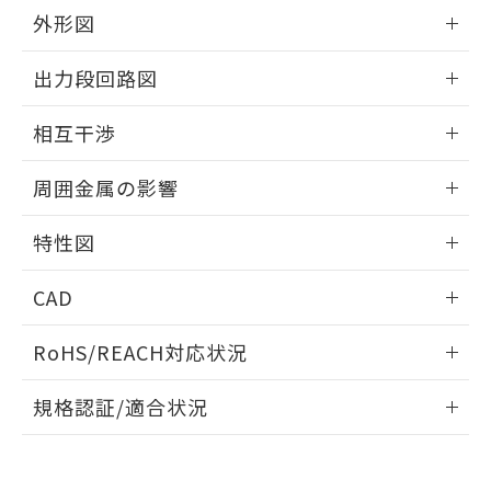
とができます。
合意する
キャンセル
引・商談に必要な範囲で利用すること
外形図
をご了承ください。
EU RoHS指令（10物質）の非含有証明書
情報更新：2026/05/21
※当社の共同利用者とは、
"個人情報
出力段回路図
51物質の非含有証明書（当社基準）
の共同利用に関して"
の「1.共同利
※本証明書は発行日時点で非含有を証明す
用者の範囲」に記載されている法人を
外形図
情報更新：2026/05/21
るもので、過去に遡って非含有を証明する
相互干渉
指します。
ものではありません。
出力段回路図
また、RoHS指令のフタル酸エステル類４
情報更新：2026/05/21
周囲金属の影響
物質の対応では、対応完了までの期間は出
荷製品に未対応品が混在することから備考
相互干渉
情報更新：2026/05/21
特性図
欄に対応日を記載しておりました。
既に当社にて対応品への在庫切替を完了
周囲金属の影響
情報更新：2026/05/21
していることから、特段のことがない限
CAD
り、2022年1月12日より割愛しておりま
検出物体の大きさと材質による影響
す。
ログイン/会員登録いただくと、CADデータをダウンロー
RoHS/REACH対応状況
ドすることができます。
情報更新：2026/7/29
A: 65mm以上、B: 60mm以上
規格認証/適合状況
タイムチャート
ログイン/会員登録
EU RoHS
注意事項・凡例
UL認証
CSA認証
CEマーキング
鉄材