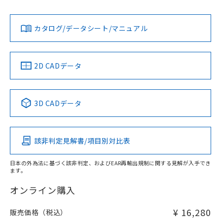
L: 0mm以上、φd: 18mm以上、D: 0mm以上、m: 20mm以
Yes
Yes
Yes
対応状況
対応予定月
※1
※2
上、n: 60mm以上
ダウンロードデータをご利用いただく前に、以下を必ずお読
アルミ材
みください。
カタログ/データシート/マニュアル
対応済み
L: 12mm以上、φd: 80mm以上、D: 12mm以上、m: 20mm
ソフトウェアの使用条件
以上、n: 80mm以上
LR型式承認
DNV型式承認
BV型式承認
KR型式承
（イギリス
（ノルウェー
（フランス
（韓国
金属埋め込み
船舶規格）
船舶規格）
船舶規格）
船舶規格
中国 RoHS
注意事項・凡例
2D CADデータ
No
No
No
No
検出領域
中国 RoHS表
※1 ※2
3D CADデータ
この製品の規格認証/適合状況ページへ
Pb
Hg
Cd
Cr(VI)
その他の認証はこちらのページからご検索ください
鉄材
l: 0mm以上、φd: 18mm以上、D: 0mm以上、m: 20mm以
該非判定見解書/項目別対比表
X
O
O
O
上、n: 60mm以上
アルミ材
日本の外為法に基づく該非判定、およびEAR再輸出規制に関する見解が入手でき
l: 12mm以上、φd: 80mm以上、D: 12mm以上、m: 20mm
ます。
"対応済み"や非含有の記載がされた商品であっても、流通
以上、n: 80mm以上
在庫等で未対応品が混在する可能性があります。
オンライン購入
非含有品が必要な際は、弊社営業部門もしくは販売店へお
問い合わせください。
¥ 16,280
販売価格（税込）