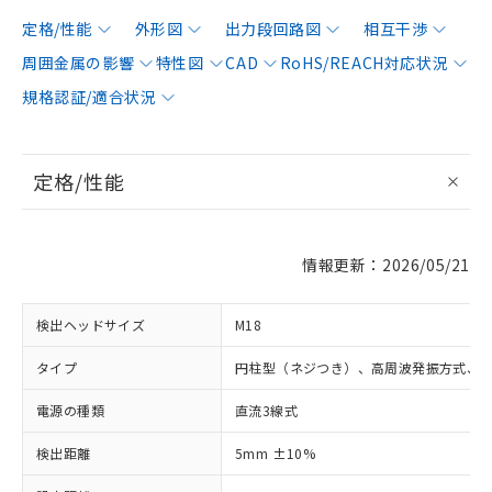
定格/性能
外形図
出力段回路図
相互干渉
周囲金属の影響
特性図
CAD
RoHS/REACH対応状況
規格認証/適合状況
定格/性能
情報更新：2026/05/21
検出ヘッドサイズ
M18
タイプ
円柱型（ネジつき）、高周波発振方式、
電源の種類
直流3線式
検出距離
5mm ±10%