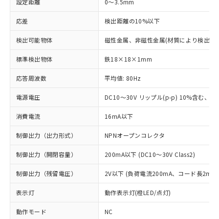
設定距離
0～3.5mm
応差
検出距離の10%以下
検出可能物体
磁性金属、非磁性金属(材質により検出距
標準検出物体
鉄18×18×1mm
応答周波数
平均値: 80Hz
電源電圧
DC10～30V リップル(p-p) 10%含む、Cla
消費電流
16mA以下
制御出力（出力形式）
NPNオープンコレクタ
制御出力（開閉容量）
200mA以下 (DC10～30V Class2)
制御出力（残留電圧）
2V以下 (負荷電流200mA、コード長2m時
表示灯
動作表示灯(橙LED/点灯)
動作モード
NC