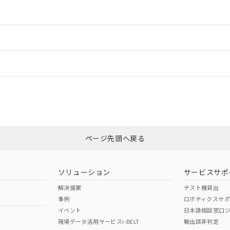
情報更新：2
ードすることができます。
情報更新：
ログイン/会員登録
CCC認証
電波法
みください。
N/A
N/A
非含有証明書
※3
上、n: 60mm以上
ページ先頭へ戻る
ダウンロードはこちら
以上、n: 80mm以上
型式承認
NK型式承認
ABS型式承認
韓国
（日本
（アメリカ
ソリューション
サービスサポ
舶規格）
船舶規格）
船舶規格）
解決提案
テスト機貸出
事例
ロボティクスサ
No
No
イベント
日本語相談窓口
現場データ活用サービスi-BELT
輸出該非判定