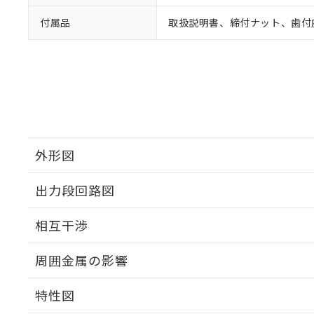
付属品
取扱説明書、締付ナット、歯付
外形図
出力段回路図
外形図
相互干渉
出力段回路図
周囲金属の影響
相互干渉
特性図