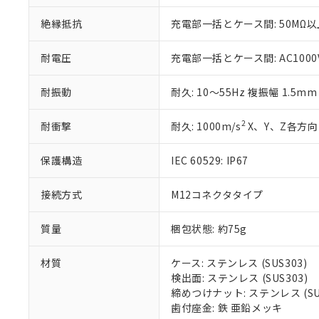
いる法人を指
EU RoHS指令（
51物質の非含有証
絶縁抵抗
充電部一括とケース間: 50MΩ以上
※本証明書は発行
また、RoHS指
耐電圧
充電部一括とケース間: AC1000V 
混在することから
既に当社にて対応
耐振動
耐久: 10～55Hz 複振幅 1.5m
り割愛しておりま
2
耐衝撃
耐久: 1000m/s
X、Y、Z各方向 
保護構造
IEC 60529: IP67
接続方式
M12コネクタタイプ
質量
梱包状態: 約75g
材質
ケース: ステンレス (SUS303)
検出面: ステンレス (SUS303)
締めつけナット: ステンレス (SUS
歯付座金: 鉄 亜鉛メッキ