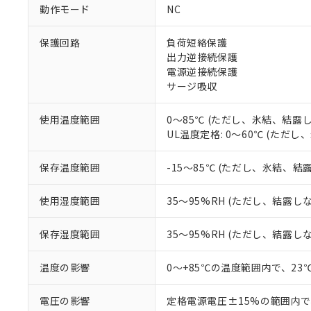
ご利用条件
非該当品：ライセ
動作モード
NC
※1 中国RoHS
仕入先様の事情に
があります。
以下の条件をお読
保護回路
負荷短絡保護
「○」：最大均質
出力逆接続保護
「×」：最大均質
本サービスは
当社は、これ
*EU RoHS指令（10物
電源逆接続保護
「－」：未確認で
鉛(Pb) 1000ppm以下、
くものです。
う）を輸出ま
サージ吸収
記
説明
六価クロム(Cr(Ⅵ)) 1
当社制御機器
などの必要な
フタル酸ビス(2-エチルヘ
号
*中国RoHS10物質の基準値 
ル（DBP） 1000ppm
在庫状況およ
当社は規制貨
Pb(鉛) :1000ppm、 Hg
使用温度範囲
0～85℃ (ただし、氷結、結露
但し、RoHS指令で産
のであり、閲
ます。
Cr(Ⅵ)(六価クロム) : 
フタル酸エステル類の４
UL温度定格: 0～60℃ (ただ
○
一定数以
DBP(フタル酸ジブチル) :
い。
当社は貴社製
DEHP(フタル酸ビス(2-エ
正式な納期状
置等に一切使
保存温度範囲
-15～85℃ (ただし、氷結、結
当社販売員に
※2 対応予定月
△
一定数に
当社は、貴社
オムロン制御
また当社は、
※2 環境保護使
在庫状況およ
部品在庫の切り替
たしません。
使用湿度範囲
35～95%RH (ただし、結露し
－
在庫なし
す。
「ｅ」：有害物質
機器販売
マイパーツ機
「10」：通常の
保存湿度範囲
35～95%RH (ただし、結露し
ている必要が
味します。
空
受注生産
お客様が当ウ
※3 非含有証明
「－」：未確認で
白
温度の影響
0～+85℃の温度範囲内で、2
が、当社の製
さい。
下記の非含有証明
※当社の共同
電圧の影響
定格電源電圧±15%の範囲内で