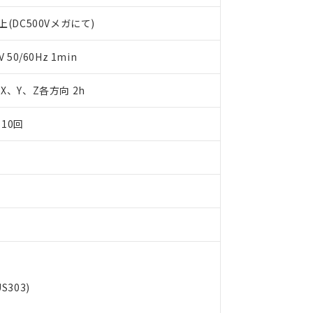
します。
10物質）の非含有証明書
明書（当社基準）
(DC500Vメガにて)
日時点で非含有を証明するもので、過去に遡って非含有を証明するも
令のフタル酸エステル類４物質の対応では、対応完了までの期間は出
50/60Hz 1min
備考欄に対応日を記載しておりました。
品への在庫切替を完了していることから、特段のことがない限り、20
m X、Y、Z各方向 2h
す。
10回
303)