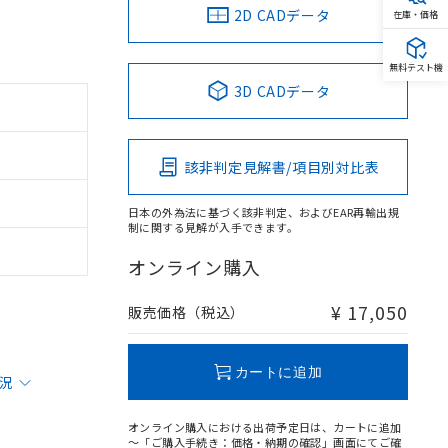
2D CADデータ
在庫・価格
無料テスト機
3D CADデータ
該非判定見解書/項目別対比表
日本の外為法に基づく該非判定、およびEAR再輸出規
制に関する見解が入手できます。
オンライン購入
¥ 17,050
販売価格（税込）
カートに追加
状況
オンライン購入における出荷予定日は、カートに追加
～「ご購入手続き：価格・納期の確認」画面にてご確