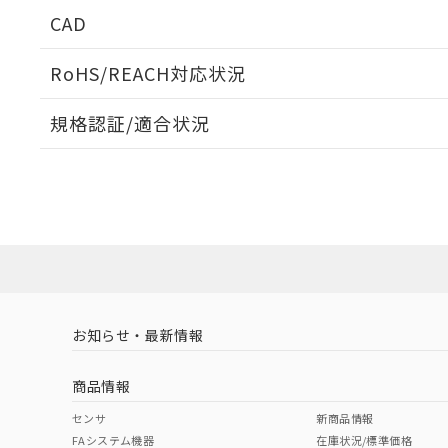
周囲金属の影響
CAD
検出物体の大きさと材質による影響
ログイン/会員登録いただくと、CADデータをダウンロ
RoHS/REACH対応状況
規格認証/適合状況
タイムチャート
A: 65mm以上、B: 60mm以上
EU RoHS
注意事項・凡例
UL認証
CSA認証
CEマーキング
ダウンロードデータをご利用いただく前に、以下を必ずお読
Yes
Yes
Yes
対応状況
対応予定月
※1
※2
鉄材
ソフトウェアの使用条件
L: 0mm以上、φd: 18mm以上、D: 0mm以上、m: 20mm以
対応済み
アルミ材
L: 12mm以上、φd: 80mm以上、D: 12mm以上、m: 20mm
LR型式承認
DNV型式承認
BV型式承認
KR
（イギリス
（ノルウェー
（フランス
（
金属埋め込み
お知らせ・最新情報
中国 RoHS
注意事項・凡例
船舶規格）
船舶規格）
船舶規格）
船
商品情報
No
No
No
No
検出領域
中国 RoHS表
※1 ※2
センサ
新商品情報
FAシステム機器
在庫状況/標準価格