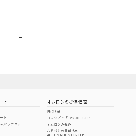
026/05/21
2026/7/29
ート
オムロンの提供価値
目指す姿
ポート
コンセプト「i-Automation!」
ジャパンデスク
オムロンの強み
お客様との共創拠点
AUTOMATION CENTER