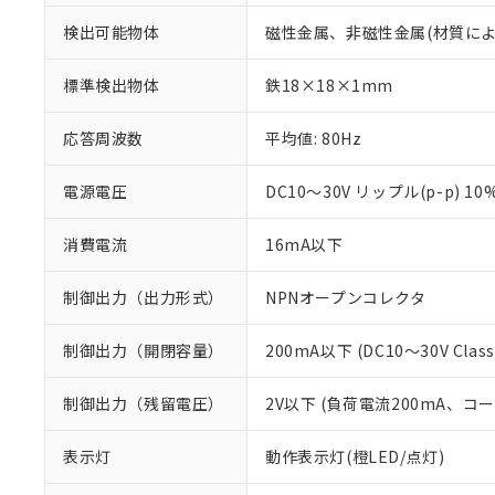
検出可能物体
磁性金属、非磁性金属(材質に
標準検出物体
鉄18×18×1mm
応答周波数
平均値: 80Hz
電源電圧
DC10～30V リップル(p-p) 10
消費電流
16mA以下
制御出力（出力形式）
NPNオープンコレクタ
制御出力（開閉容量）
200mA以下 (DC10～30V Class
※1 対応状況
制御出力（残留電圧）
2V以下 (負荷電流200mA、コ
対応済み：EU
対応予定：EU R
表示灯
動作表示灯(橙LED/点灯)
対応予定なし：EU
調査・確認中：EU