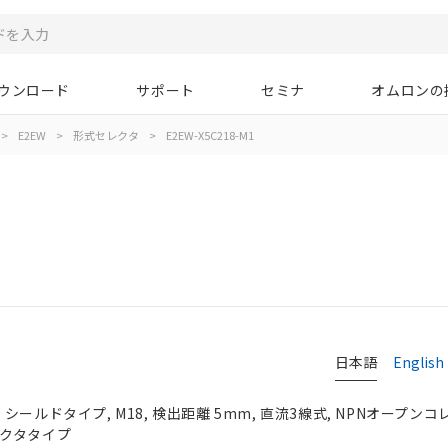
ウンロード
サポート
セミナ
オムロンの
>
E2EW
>
形式セレクタ
>
E2EW-X5C218-M1
日本語
English
ールドタイプ, M18, 検出距離 5mm, 直流3線式, NPNオープンコレク
コネクタタイプ