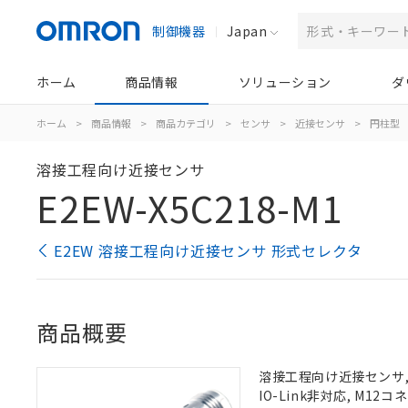
制御機器
Japan
ホーム
商品情報
ソリューション
ダ
ホーム
>
商品情報
>
商品カテゴリ
>
センサ
>
近接センサ
>
円柱型
溶接工程向け近接センサ
E2EW-X5C218-M1
E2EW 溶接工程向け近接センサ 形式セレクタ
商品概要
溶接工程向け近接センサ, シ
IO-Link非対応, M12