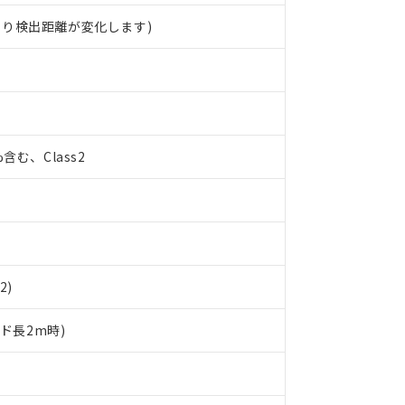
より検出距離が変化します)
%含む、Class2
2)
ード長2m時)
 RoHS指令（10物質）の非含有に対応した製品が提供可能な商品です
oHS指令（10物質）の非含有に対応した製品に切り替える予定のある
 RoHS指令（10物質）の非含有に非対応の商品で、対応品を出す予
 RoHS指令（10物質）の非含有の対応状況を調査中または確認中の