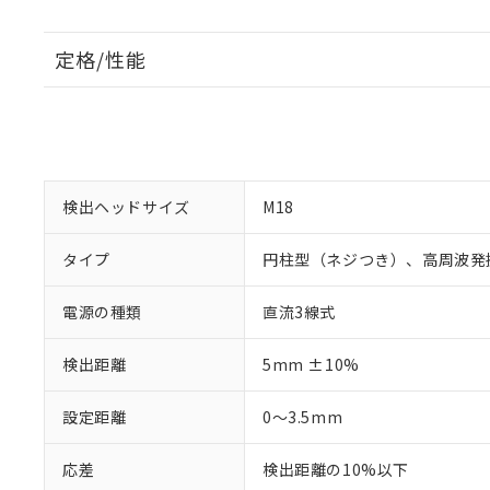
定格/性能
検出ヘッドサイズ
M18
タイプ
円柱型（ネジつき）、高周波発
電源の種類
直流3線式
検出距離
5mm ±10%
設定距離
0～3.5mm
応差
検出距離の10%以下