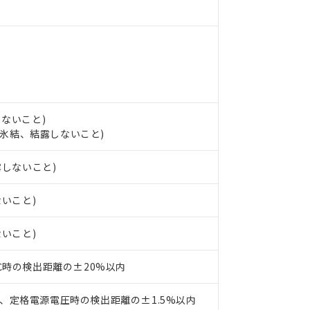
ンス料など無形物で、有害物質有無と関係のない商品です。
○×表
より、非含有部品としていたものが、含有品と判明した場合などやむ
みいただき、同意のうえご利用ください。
材料含有率が中国RoHSの基準値以下であることを示します。
材料含有率が中国RoHSの基準値を超えていることを示します。
、当社制御機器事業取扱商品の当社在庫状況および標準価格(税抜)
ら貴社製品のうち、外国為替および外国貿易法に定める商品（以下｢
質）：
す。当社販売部門へお問い合わせください。
 水銀(Hg) 1000ppm以下、 カドミウム(Cd) 100ppm以下、
たは国外への提供する場合は、日本国政府の輸出許可(または役務取
000ppm以下、ポリ臭化ビフェニル類(PBB) 1000ppm以下、ポリ臭化ジフェニルエーテル類(P
事業取扱商品の中には、本サービスの対象外となる商品もあること
手続きをとります。
キシル) (DEHP)(別名：DOP) 1000ppm以下、フタル酸ブチルベンジル（BBP） 100
(GB/T26572)：
以下、フタル酸ジイソブチル (DIBP) 1000ppm以下
び標準価格照会結果は、記載している更新日時点での社内データに
物を破棄する場合は、完全に破砕するなど、違法に輸出されないよ
(水銀) : 1000ppm、 Cd(カドミウム) : 100ppm、
しないこと)
業用監視および制御機器に対する適用除外項目は除く。
覧された時点での実際の在庫および標準価格とは異なる場合がある
1000ppm、 PBBs(ポリ臭化ビフェニル類) : 1000ppm、 PBDEs(ポリ臭化ジフェニルエーテル類
物質については閾値を超える意図的な使用がないことを確認しています。
し、氷結、結露しないこと)
上の在庫あり
 1000ppm、 DIBP(フタル酸ジイソブチル) : 1000ppm、 BBP(フタル酸ブチルベンジル) :
品を、核兵器、ミサイル、化学兵器、生物兵器またはその他武器並
チルヘキシル)) : 1000ppm
況および標準価格はお客様のお取引先、またはお客様担当のオムロ
用いたしません。
露しないこと)
ご相談ください。
は満たないが在庫あり
製品を第三者に販売する場合は、上記1、2および3の内容を当該第
機器販売店や当社販売拠点は「
販売ネットワーク
」をご確認くだ
販売先および販売に係わる関係者が違法に輸出するおそれがある場
用期限
び標準価格結果を当社の事前の承諾なく第三者に漏洩または開示し
え状況などにより、予定月が前後することがあります。
ないこと)
(最新の在庫状況については、お客様のお取引先、またはお客様担当
（10物質）のすべてが基準値以下であることを示します。
店・当社販売員にご確認ください)
能（部品リスト作成サービス）をご利用いただくには、I-Webメン
使用状況下において有害物質が外部に漏えいし、環境に深刻な影響を
ないこと)
あります。
機種、また在庫状況の情報を公開していない機種
ェブサイト上で当社にご登録された部品リストについて、当社およ
書ダウンロード
す。当社販売部門へお問い合わせください。
3℃時の検出距離の±20%以内
品・サービスに関するお客様との取引・商談に必要な範囲で利用す
合意する
キャンセル
書をダウンロードすることができます。
利用者とは、
"個人情報の共同利用に関して"
の「1.共同利用者の
、定格電源電圧時の検出距離の±1.5%以内