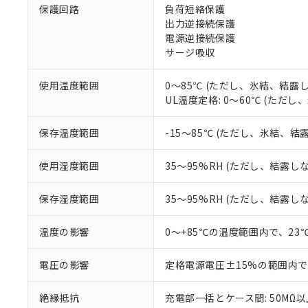
保護回路
負荷短絡保護
があります。
以下の条件をお読
「○」：最大均質
出力逆接続保護
「×」：最大均質
電源逆接続保護
本サービスは
当社は、これ
*EU RoHS指令（10物
「－」：未確認で
鉛(Pb) 1000ppm以下、
サージ吸収
くものです。
う）を輸出ま
記
説明
六価クロム(Cr(Ⅵ)) 1
当社制御機器
などの必要な
フタル酸ビス(2-エチルヘ
号
*中国RoHS10物質の基準値 
ル（DBP） 1000ppm
在庫状況およ
当社は規制貨
使用温度範囲
0～85℃ (ただし、氷結、結露
Pb(鉛) :1000ppm、 Hg
但し、RoHS指令で産
のであり、閲
ます。
UL温度定格: 0～60℃ (ただ
Cr(Ⅵ)(六価クロム) : 
フタル酸エステル類の４
○
一定数以
DBP(フタル酸ジブチル) :
い。
当社は貴社製
DEHP(フタル酸ビス(2-エ
正式な納期状
置等に一切使
保存温度範囲
-15～85℃ (ただし、氷結、結
当社販売員に
※2 対応予定月
△
一定数に
当社は、貴社
オムロン制御
また当社は、
※2 環境保護使
使用湿度範囲
35～95%RH (ただし、結露し
在庫状況およ
部品在庫の切り替
たしません。
－
在庫なし
す。
「ｅ」：有害物質
機器販売
保存湿度範囲
35～95%RH (ただし、結露し
マイパーツ機
「10」：通常の
ている必要が
味します。
空
受注生産
お客様が当ウ
※3 非含有証明
温度の影響
0～+85℃の温度範囲内で、2
「－」：未確認で
白
が、当社の製
さい。
下記の非含有証明
電圧の影響
定格電源電圧±15%の範囲内で
※当社の共同
いる法人を指
EU RoHS指令（
絶縁抵抗
充電部一括とケース間: 50MΩ以上
51物質の非含有証