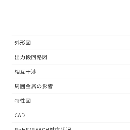
外形図
出力段回路図
外形図
相互干渉
出力段回路図
周囲金属の影響
相互干渉
特性図
周囲金属の影響
CAD
検出物体の大きさと材質による影響
ログイン/会員登録いただくと、CADデータをダウンロ
RoHS/REACH対応状況