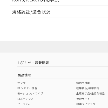
規格認証/適合状況
A: 40mm以上、B: 35mm以上
EU RoHS
注意事項・凡例
タイムチャート
E2EW-X3C112 5Mについての規格認証/適合状況につ
は販売店にお問い合わせください。
ダウンロードデータをご利用いただく前に、以下を必ずお読
対応状況
対応予定月
※1
※2
鉄材
ソフトウェアの使用条件
L: 0mm以上、φd: 12mm以上、D: 0mm以上、m: 12mm以
対応済み
アルミ材
L: 12mm以上、φd: 70mm以上、D: 12mm以上、m: 12mm
金属埋め込み
お知らせ・最新情報
中国 RoHS
注意事項・凡例
商品情報
検出領域
中国 RoHS表
※1 ※2
センサ
新商品情報
FAシステム機器
在庫状況/標準価格
Pb
Hg
Cd
Cr(V
モーション/ドライブ
生産終了品/推奨代替品
ロボティクス
特設サイト
鉄材
セーフティ
動画ライブラリ
l: 0mm以上、φd: 12mm以上、D: 0mm以上、m: 12mm以上