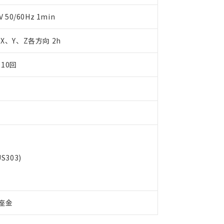
日時点で非含有を証明するもので、過去に遡って非含有を証明するも
令のフタル酸エステル類４物質の対応では、対応完了までの期間は出
50/60Hz 1min
備考欄に対応日を記載しておりました。
品への在庫切替を完了していることから、特段のことがない限り、20
m X、Y、Z各方向 2h
す。
10回
303)
座金