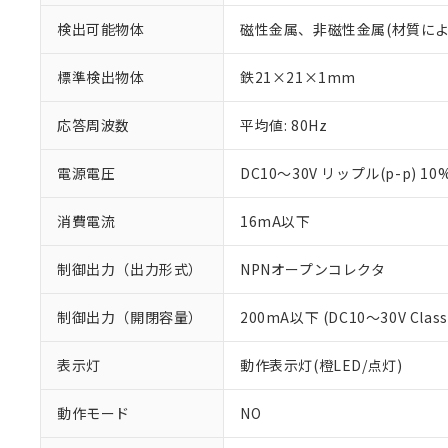
検出可能物体
磁性金属、非磁性金属(材質に
標準検出物体
鉄21×21×1mm
応答周波数
平均値: 80Hz
電源電圧
DC10～30V リップル(p-p) 10
消費電流
16mA以下
制御出力（出力形式）
NPNオープンコレクタ
※1 対応状況
制御出力（開閉容量）
200mA以下 (DC10～30V Class
対応済み：EU
対応予定：EU R
表示灯
動作表示灯(橙LED/点灯)
対応予定なし：EU
調査・確認中：EU
ご利用条件
動作モード
NO
非該当品：ライセ
※1 中国RoHS
仕入先様の事情に