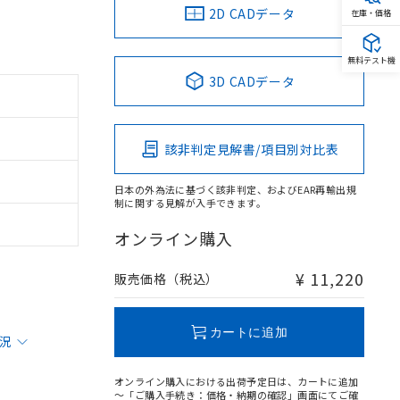
2D CADデータ
在庫・価格
無料テスト機
3D CADデータ
該非判定見解書/項目別対比表
日本の外為法に基づく該非判定、およびEAR再輸出規
制に関する見解が入手できます。
オンライン購入
¥ 11,220
販売価格（税込）
カートに追加
状況
オンライン購入における出荷予定日は、カートに追加
～「ご購入手続き：価格・納期の確認」画面にてご確