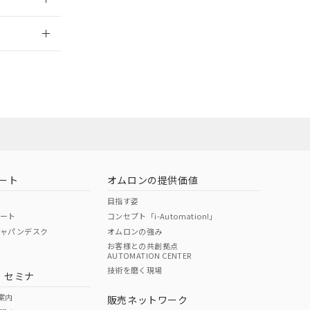
2026/7/29
ロン営業員また
お問い合わせ
ート
オムロンの提供価値
目指す姿
ポート
コンセプト「i-Automation!」
ジャパンデスク
オムロンの強み
お客様との共創拠点
AUTOMATION CENTER
DIBP
BBP
DEHP
環境保護
技術を磨く現場
・セミナ
使用期限
案内
販売ネットワーク