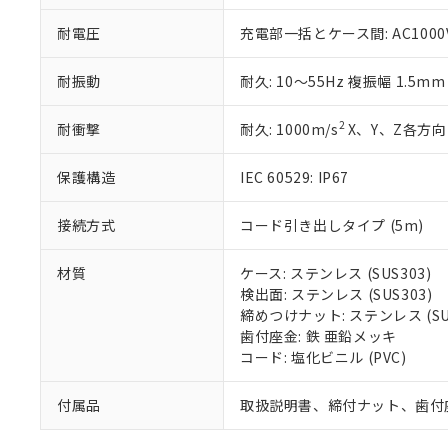
※本証明書は発行
また、RoHS指
耐電圧
充電部一括とケース間: AC1000V 
混在することから
既に当社にて対応
耐振動
耐久: 10～55Hz 複振幅 1.5m
り割愛しておりま
2
耐衝撃
耐久: 1000m/s
X、Y、Z各方向 
保護構造
IEC 60529: IP67
接続方式
コード引き出しタイプ (5m)
材質
ケース: ステンレス (SUS303)
検出面: ステンレス (SUS303)
締めつけナット: ステンレス (SUS
歯付座金: 鉄 亜鉛メッキ
コード: 塩化ビニル (PVC)
付属品
取扱説明書、締付ナット、歯付