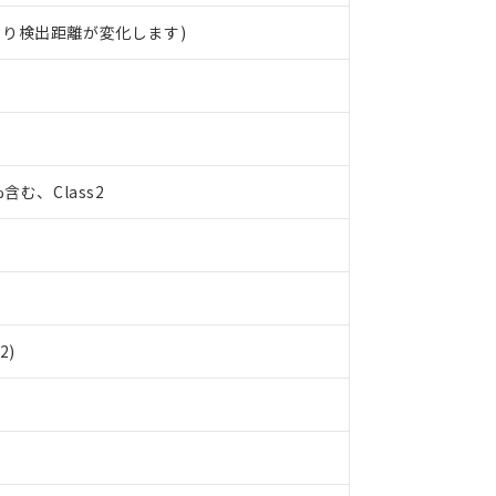
より検出距離が変化します)
%含む、Class2
2)
 RoHS指令（10物質）の非含有に対応した製品が提供可能な商品です
oHS指令（10物質）の非含有に対応した製品に切り替える予定のある
 RoHS指令（10物質）の非含有に非対応の商品で、対応品を出す予
 RoHS指令（10物質）の非含有の対応状況を調査中または確認中の
ンス料など無形物で、有害物質有無と関係のない商品です。
○×表
より、非含有部品としていたものが、含有品と判明した場合などやむ