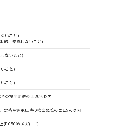
みいただき、同意のうえご利用ください。
材料含有率が中国RoHSの基準値以下であることを示します。
材料含有率が中国RoHSの基準値を超えていることを示します。
、当社制御機器事業取扱商品の当社在庫状況および標準価格(税抜)
ら貴社製品のうち、外国為替および外国貿易法に定める商品（以下｢
質）：
す。当社販売部門へお問い合わせください。
 水銀(Hg) 1000ppm以下、 カドミウム(Cd) 100ppm以下、
たは国外への提供する場合は、日本国政府の輸出許可(または役務取
000ppm以下、ポリ臭化ビフェニル類(PBB) 1000ppm以下、ポリ臭化ジフェニルエーテル類(P
事業取扱商品の中には、本サービスの対象外となる商品もあること
手続きをとります。
キシル) (DEHP)(別名：DOP) 1000ppm以下、フタル酸ブチルベンジル（BBP） 100
(GB/T26572)：
以下、フタル酸ジイソブチル (DIBP) 1000ppm以下
び標準価格照会結果は、記載している更新日時点での社内データに
物を破棄する場合は、完全に破砕するなど、違法に輸出されないよ
しないこと)
(水銀) : 1000ppm、 Cd(カドミウム) : 100ppm、
業用監視および制御機器に対する適用除外項目は除く。
覧された時点での実際の在庫および標準価格とは異なる場合がある
し、氷結、結露しないこと)
1000ppm、 PBBs(ポリ臭化ビフェニル類) : 1000ppm、 PBDEs(ポリ臭化ジフェニルエーテル類
物質については閾値を超える意図的な使用がないことを確認しています。
上の在庫あり
 1000ppm、 DIBP(フタル酸ジイソブチル) : 1000ppm、 BBP(フタル酸ブチルベンジル) :
品を、核兵器、ミサイル、化学兵器、生物兵器またはその他武器並
チルヘキシル)) : 1000ppm
況および標準価格はお客様のお取引先、またはお客様担当のオムロ
用いたしません。
露しないこと)
ご相談ください。
は満たないが在庫あり
製品を第三者に販売する場合は、上記1、2および3の内容を当該第
機器販売店や当社販売拠点は「
販売ネットワーク
」をご確認くだ
販売先および販売に係わる関係者が違法に輸出するおそれがある場
用期限
ないこと)
び標準価格結果を当社の事前の承諾なく第三者に漏洩または開示し
え状況などにより、予定月が前後することがあります。
(最新の在庫状況については、お客様のお取引先、またはお客様担当
（10物質）のすべてが基準値以下であることを示します。
店・当社販売員にご確認ください)
ないこと)
能（部品リスト作成サービス）をご利用いただくには、I-Webメン
使用状況下において有害物質が外部に漏えいし、環境に深刻な影響を
あります。
機種、また在庫状況の情報を公開していない機種
ェブサイト上で当社にご登録された部品リストについて、当社およ
書ダウンロード
3℃時の検出距離の±20%以内
す。当社販売部門へお問い合わせください。
品・サービスに関するお客様との取引・商談に必要な範囲で利用す
合意する
キャンセル
書をダウンロードすることができます。
、定格電源電圧時の検出距離の±1.5%以内
利用者とは、
"個人情報の共同利用に関して"
の「1.共同利用者の
します。
10物質）の非含有証明書
(DC500Vメガにて)
明書（当社基準）