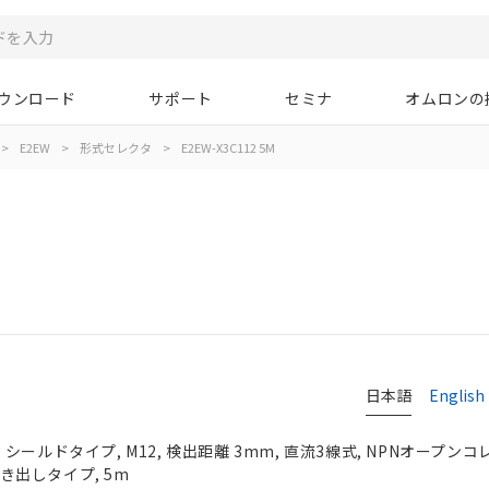
ウンロード
サポート
セミナ
オムロンの
>
E2EW
>
形式セレクタ
>
E2EW-X3C112 5M
日本語
English
ールドタイプ, M12, 検出距離 3mm, 直流3線式, NPNオープンコレク
引き出しタイプ, 5m