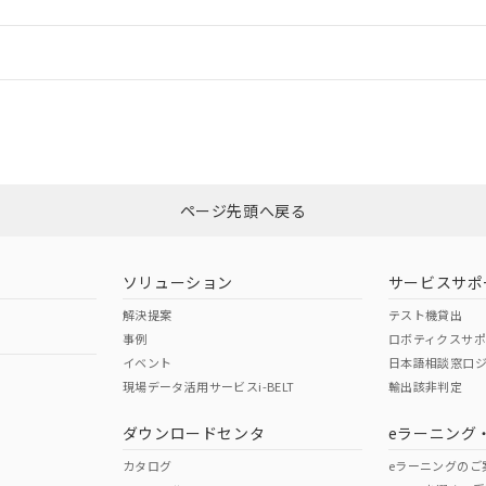
情報更新：
ログイン/会員登録
いては、「カスタマーサポートセンタ お客様相談室」または貴社担当オム
みください。
非含有証明書
※3
上、n: 40mm以上
ページ先頭へ戻る
ダウンロードはこちら
以上、n: 70mm以上
ソリューション
サービスサポ
解決提案
テスト機貸出
事例
ロボティクスサ
イベント
日本語相談窓口
現場データ活用サービスi-BELT
輸出該非判定
I)
PBBs
PBDEs
DBP
ダウンロードセンタ
eラーニング
カタログ
eラーニングのご
、n: 40mm以上