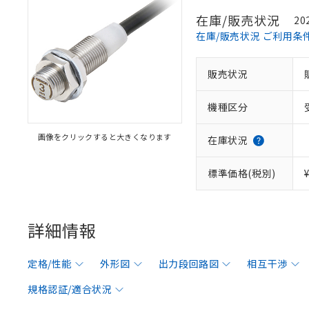
在庫/販売状況
20
在庫/販売状況 ご利用条
販売状況
機種区分
画像をクリックすると大きくなります
在庫状況
標準価格(税別)
詳細情報
定格/性能
外形図
出力段回路図
相互干渉
規格認証/適合状況