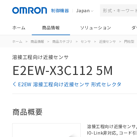
制御機器
Japan
ホーム
商品情報
ソリューション
ダ
ホーム
>
商品情報
>
商品カテゴリ
>
センサ
>
近接センサ
>
円柱型
溶接工程向け近接センサ
E2EW-X3C112 5M
E2EW 溶接工程向け近接センサ 形式セレクタ
商品概要
溶接工程向け近接センサ, シ
IO-Link非対応, コード