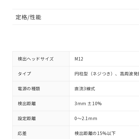
定格/性能
検出ヘッドサイズ
M12
タイプ
円柱型（ネジつき）、高周波発
電源の種類
直流3線式
検出距離
3mm ±10%
設定距離
0～2.1mm
応差
検出距離の15%以下