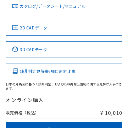
タイムチャート
アルミ材
みください。
カタログ/データシート/マニュアル
対応済み
L: 10mm以上、φd: 50mm以上、D: 10mm以上、m: 8mm以
ソフトウェアの使用条件
上、n: 50mm以上
LR型式承認
DNV型式承認
BV型式承認
KR型式承
（イギリス
（ノルウェー
（フランス
（韓国
金属埋め込み
船舶規格）
船舶規格）
船舶規格）
船舶規格
中国 RoHS
注意事項・凡例
2D CADデータ
No
No
No
No
中国 RoHS表
※1 ※2
3D CADデータ
この製品の規格認証/適合状況ページへ
Pb
Hg
Cd
Cr(VI)
その他の認証はこちらのページからご検索ください
鉄材
l: 0mm以上、φd: 8mm以上、D: 0mm以上、m: 8mm以上、
該非判定見解書/項目別対比表
X
O
O
O
n: 30mm以上
検出領域
アルミ材
日本の外為法に基づく該非判定、およびEAR再輸出規制に関する見解が入手でき
l: 10mm以上、φd: 50mm以上、D: 10mm以上、m: 8mm以
ます。
"対応済み"や非含有の記載がされた商品であっても、流通
上、n: 50mm以上
在庫等で未対応品が混在する可能性があります。
オンライン購入
非含有品が必要な際は、弊社営業部門もしくは販売店へお
問い合わせください。
¥ 10,010
販売価格（税込）
この製品のRoHS/REACH対応状況ページへ