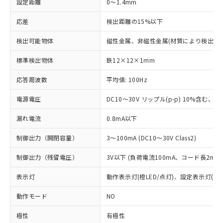
設定距離
0～1.4mm
応差
検出距離の15%以下
検出可能物体
磁性金属、非磁性金属(材質により検出距
標準検出物体
鉄12×12×1mm
応答周波数
平均値: 100Hz
電源電圧
DC10～30V リップル(p-p) 10%含む、Cla
漏れ電流
0.8mA以下
制御出力（開閉容量）
3～100mA (DC10～30V Class2)
制御出力（残留電圧）
3V以下 (負荷電流100mA、コード長2m時
表示灯
動作表示灯(橙LED/点灯)、設定表示灯(緑L
動作モード
NO
極性
有極性