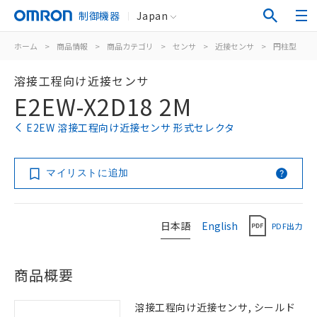
制御機器
Japan
ホーム
>
商品情報
>
商品カテゴリ
>
センサ
>
近接センサ
>
円柱型
>
溶接工程向け近接センサ
E2EW-X2D18 2M
E2EW 溶接工程向け近接センサ 形式セレクタ
マイリストに追加
日本語
English
PDF出力
商品概要
溶接工程向け近接センサ, シールド