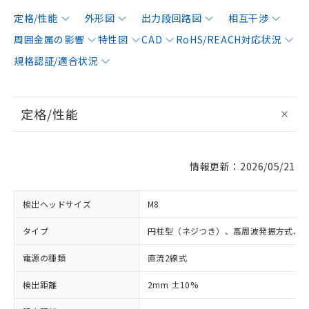
定格/性能
外形図
出力段回路図
相互干渉
周囲金属の影響
特性図
CAD
RoHS/REACH対応状況
規格認証/適合状況
定格/性能
情報更新：2026/05/21
検出ヘッドサイズ
M8
タイプ
円柱型（ネジつき）、高周波発振方式、
電源の種類
直流2線式
検出距離
2mm ±10%