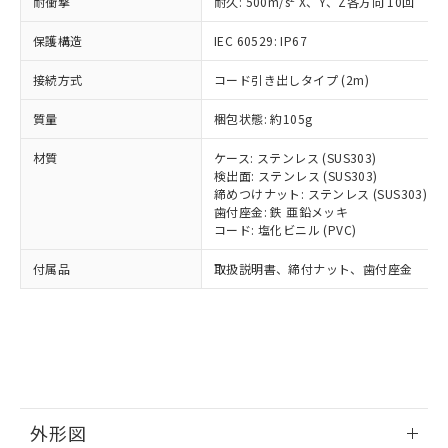
国政府の輸出許可(または役務取引許
耐衝撃
耐久: 500m/s
X、Y、Z各方向 10回
号
覧された時点での実際の在庫および標
ミウム(Cd) 100ppm以下、
Pb(鉛) :1000ppm、 Hg(水銀) : 1000ppm、 Cd(カドミウ
可)を取得するなどの必要な手続きを
六価クロム(Cr(Ⅵ)) 1000ppm以下、ポリ臭化ビフェニル
ム) : 100ppm、
準価格とは異なる場合があることをご
類(PBB) 1000ppm以下、ポリ臭化ジフェニルエーテル類
Cr(Ⅵ)(六価クロム) : 1000ppm、 PBBs(ポリ臭化ビフェ
保護構造
とります。
IEC 60529: IP67
了承ください。
(PBDE) 1000ppm以下、フタル酸ビス(2-エチルヘキシ
○
一定数以上の在庫あり
ニル類) : 1000ppm、 PBDEs(ポリ臭化ジフェニルエーテ
当社は規制貨物を破棄する場合は、完
ル) (DEHP)(別名：DOP) 1000ppm以下、フタル酸ブチ
正式な納期状況および標準価格はお客
ル類) : 1000ppm、
接続方式
コード引き出しタイプ (2m)
ルベンジル（BBP） 1000ppm以下、フタル酸ジブチル
全に破砕するなど、違法に輸出されな
DBP(フタル酸ジブチル) : 1000ppm、 DIBP(フタル酸ジ
様のお取引先、またはお客様担当のオ
（DBP） 1000ppm以下、フタル酸ジイソブチル
イソブチル) : 1000ppm、 BBP(フタル酸ブチルベンジ
△
一定数には満たないが在庫あり
いよう必要な手段を講じます。
ムロン制御機器販売店・当社販売員に
(DIBP) 1000ppm以下
ル) : 1000ppm、
質量
梱包状態: 約105g
当社は貴社製品を、核兵器、ミサイ
但し、RoHS指令で産業用監視および制御機器に対する
DEHP(フタル酸ビス(2-エチルヘキシル)) : 1000ppm
ご相談ください。
適用除外項目は除く。
ル、化学兵器、生物兵器またはその他
－
在庫なし(最新の在庫状況につ
オムロン制御機器販売店や当社販売拠
フタル酸エステル類の４物質については閾値を超える意
材質
ケース: ステンレス (SUS303)
武器並びにこれらの製造装置等に一切
いては、お客様のお取引先、ま
図的な使用がないことを確認しています。
点は「
販売ネットワーク
」をご確認
検出面: ステンレス (SUS303)
※2 環境保護使用期限
使用いたしません。
たはお客様担当のオムロン制御
ください。
締めつけナット: ステンレス (SUS303)
当社は、貴社製品を第三者に販売する
機器販売店・当社販売員にご確
歯付座金: 鉄 亜鉛メッキ
在庫状況および標準価格結果を当社の
※2 対応予定月
「ｅ」：有害物質（10物質）のすべてが基
場合は、上記1、2および3の内容を当
コード: 塩化ビニル (PVC)
認ください)
事前の承諾なく第三者に漏洩または開
準値以下であることを示します。
該第三者に通知します。また当社は、
示しないようお願いします。
付属品
部品在庫の切り替え状況などにより、予定
「10」：通常の使用状況下において有害物
取扱説明書、締付ナット、歯付座金
販売先および販売に係わる関係者が違
マイパーツ機能（部品リスト作成サー
空
受注生産機種、また在庫状況の
月が前後することがあります。
質が外部に漏えいし、環境に深刻な影響を
法に輸出するおそれがある場合は、取
ビス）をご利用いただくには、I-Web
白
情報を公開していない機種
及ぼさない年数を意味します。
り引きをいたしません。
メンバーズにご登録されている必要が
「－」：未確認です。当社販売部門へお問
あります。
い合わせください。
お客様が当ウェブサイト上で当社にご
※3 非含有証明書ダウンロード
登録された部品リストについて、当社
および当社の共同利用者が、当社の製
下記の非含有証明書をダウンロードするこ
品・サービスに関するお客様との取
外形図
とができます。
合意する
キャンセル
引・商談に必要な範囲で利用すること