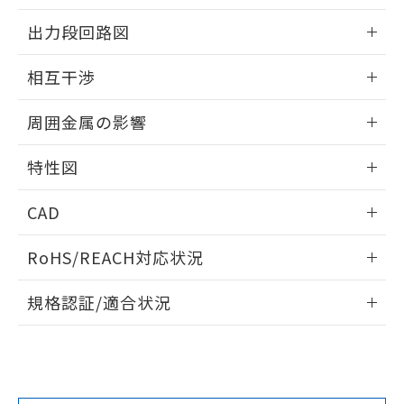
をご了承ください。
情報更新：2026/05/21
出力段回路図
EU RoHS指令（10物質）の非含有証明書
※当社の共同利用者とは、
"個人情報
51物質の非含有証明書（当社基準）
の共同利用に関して"
の「1.共同利
外形図
情報更新：2026/05/21
※本証明書は発行日時点で非含有を証明す
相互干渉
用者の範囲」に記載されている法人を
るもので、過去に遡って非含有を証明する
指します。
出力段回路図
ものではありません。
情報更新：2026/05/21
周囲金属の影響
また、RoHS指令のフタル酸エステル類４
物質の対応では、対応完了までの期間は出
相互干渉
情報更新：2026/05/21
荷製品に未対応品が混在することから備考
特性図
欄に対応日を記載しておりました。
周囲金属の影響
情報更新：2026/05/21
既に当社にて対応品への在庫切替を完了
CAD
していることから、特段のことがない限
り、2022年1月12日より割愛しておりま
検出物体の大きさと材質による影響
ログイン/会員登録いただくと、CADデータをダウンロー
RoHS/REACH対応状況
す。
ドすることができます。
情報更新：2026/7/29
A: 35mm以上、B: 35mm以上
規格認証/適合状況
ログイン/会員登録
EU RoHS
注意事項・凡例
UL認証
CSA認証
CEマーキング
鉄材
L: 0mm以上、φd: 8mm以上、D: 0mm以上、m: 8mm以
Yes
Yes
Yes
対応状況
対応予定月
※1
※2
上、n: 30mm以上
ダウンロードデータをご利用いただく前に、以下を必ずお読