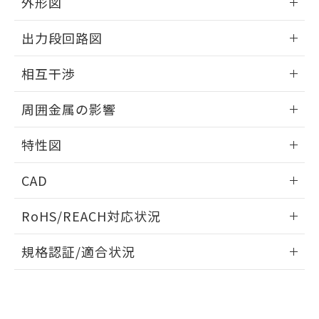
外形図
とができます。
合意する
キャンセル
引・商談に必要な範囲で利用すること
をご了承ください。
情報更新：2026/05/21
EU RoHS指令（10物質）の非含有証明書
出力段回路図
※当社の共同利用者とは、
"個人情報
51物質の非含有証明書（当社基準）
の共同利用に関して"
の「1.共同利
外形図
※本証明書は発行日時点で非含有を証明す
情報更新：2026/05/21
用者の範囲」に記載されている法人を
相互干渉
るもので、過去に遡って非含有を証明する
指します。
ものではありません。
出力段回路図
情報更新：2026/05/21
また、RoHS指令のフタル酸エステル類４
周囲金属の影響
物質の対応では、対応完了までの期間は出
相互干渉
荷製品に未対応品が混在することから備考
情報更新：2026/05/21
特性図
欄に対応日を記載しておりました。
既に当社にて対応品への在庫切替を完了
周囲金属の影響
情報更新：2026/05/21
CAD
していることから、特段のことがない限
り、2022年1月12日より割愛しておりま
検出物体の大きさと材質による影響
ログイン/会員登録いただくと、CADデータをダウンロー
す。
RoHS/REACH対応状況
ドすることができます。
情報更新：2026/7/29
A: 40mm以上、B: 35mm以上
規格認証/適合状況
タイムチャート
ログイン/会員登録
EU RoHS
注意事項・凡例
UL認証
CSA認証
CEマーキング
鉄材
L: 0mm以上、φd: 12mm以上、D: 0mm以上、m: 8mm以
Yes
Yes
Yes
対応状況
対応予定月