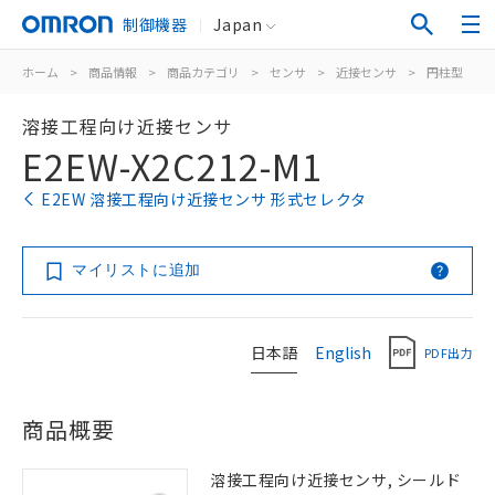
制御機器
Japan
ホーム
>
商品情報
>
商品カテゴリ
>
センサ
>
近接センサ
>
円柱型
>
溶接工程向け近接センサ
E2EW-X2C212-M1
E2EW 溶接工程向け近接センサ 形式セレクタ
マイリストに追加
日本語
English
PDF出力
商品概要
溶接工程向け近接センサ, シールド