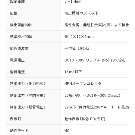
設定距離
0～1.4mm
応差
検出距離の10%以下
検出可能物体
磁性金属、非磁性金属(材質により検出距
標準検出物体
鉄12×12×1mm
応答周波数
平均値: 100Hz
電源電圧
DC10～30V リップル(p-p) 10%含む、Cla
消費電流
16mA以下
制御出力（出力形式）
NPNオープンコレクタ
制御出力（開閉容量）
200mA以下 (DC10～30V Class2)
制御出力（残留電圧）
2V以下 (負荷電流200mA、コード長2m時
表示灯
動作表示灯(橙LED/点灯)
動作モード
NC