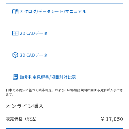
※1
※2
上、n: 40mm以上
ダウンロードデータをご利用いただく前に、以下を必ずお読
アルミ材
みください。
カタログ/データシート/マニュアル
対応済み
L: 12mm以上、φd: 70mm以上、D: 12mm以上、m: 10mm
ソフトウェアの使用条件
以上、n: 70mm以上
LR型式承認
DNV型式承認
BV型式承認
KR型式承
（イギリス
（ノルウェー
（フランス
（韓国
金属埋め込み
船舶規格）
船舶規格）
船舶規格）
船舶規格
中国 RoHS
注意事項・凡例
2D CADデータ
No
No
No
No
検出領域
中国 RoHS表
※1 ※2
3D CADデータ
この製品の規格認証/適合状況ページへ
Pb
Hg
Cd
Cr(VI)
その他の認証はこちらのページからご検索ください
鉄材
l: 0mm以上、φd: 12mm以上、D: 0mm以上、m: 8mm以
該非判定見解書/項目別対比表
X
O
O
O
上、n: 40mm以上
アルミ材
日本の外為法に基づく該非判定、およびEAR再輸出規制に関する見解が入手でき
l: 12mm以上、φd: 70mm以上、D: 12mm以上、m: 8mm以
ます。
"対応済み"や非含有の記載がされた商品であっても、流通
上、n: 70mm以上
在庫等で未対応品が混在する可能性があります。
オンライン購入
非含有品が必要な際は、弊社営業部門もしくは販売店へお
問い合わせください。
¥ 17,050
販売価格（税込）