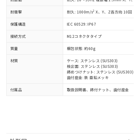
*中国RoHS10物質の基準値 (GB/T26572)：
国政府の輸出許可(または役務取引許
号
覧された時点での実際の在庫および標
ミウム(Cd) 100ppm以下、
Pb(鉛) :1000ppm、 Hg(水銀) : 1000ppm、 Cd(カドミウ
可)を取得するなどの必要な手続きを
六価クロム(Cr(Ⅵ)) 1000ppm以下、ポリ臭化ビフェニル
ム) : 100ppm、
準価格とは異なる場合があることをご
2
耐衝撃
耐久: 1000m/s
X、Y、Z各方向 10回
類(PBB) 1000ppm以下、ポリ臭化ジフェニルエーテル類
Cr(Ⅵ)(六価クロム) : 1000ppm、 PBBs(ポリ臭化ビフェ
とります。
了承ください。
(PBDE) 1000ppm以下、フタル酸ビス(2-エチルヘキシ
○
一定数以上の在庫あり
ニル類) : 1000ppm、 PBDEs(ポリ臭化ジフェニルエーテ
当社は規制貨物を破棄する場合は、完
ル) (DEHP)(別名：DOP) 1000ppm以下、フタル酸ブチ
保護構造
正式な納期状況および標準価格はお客
IEC 60529: IP67
ル類) : 1000ppm、
ルベンジル（BBP） 1000ppm以下、フタル酸ジブチル
全に破砕するなど、違法に輸出されな
DBP(フタル酸ジブチル) : 1000ppm、 DIBP(フタル酸ジ
様のお取引先、またはお客様担当のオ
（DBP） 1000ppm以下、フタル酸ジイソブチル
イソブチル) : 1000ppm、 BBP(フタル酸ブチルベンジ
△
一定数には満たないが在庫あり
いよう必要な手段を講じます。
接続方式
M12コネクタタイプ
ムロン制御機器販売店・当社販売員に
(DIBP) 1000ppm以下
ル) : 1000ppm、
当社は貴社製品を、核兵器、ミサイ
但し、RoHS指令で産業用監視および制御機器に対する
DEHP(フタル酸ビス(2-エチルヘキシル)) : 1000ppm
ご相談ください。
適用除外項目は除く。
質量
ル、化学兵器、生物兵器またはその他
梱包状態: 約60g
－
在庫なし(最新の在庫状況につ
オムロン制御機器販売店や当社販売拠
フタル酸エステル類の４物質については閾値を超える意
武器並びにこれらの製造装置等に一切
いては、お客様のお取引先、ま
図的な使用がないことを確認しています。
点は「
販売ネットワーク
」をご確認
※2 環境保護使用期限
材質
ケース: ステンレス (SUS303)
使用いたしません。
たはお客様担当のオムロン制御
ください。
検出面: ステンレス (SUS303)
当社は、貴社製品を第三者に販売する
機器販売店・当社販売員にご確
在庫状況および標準価格結果を当社の
締めつけナット: ステンレス (SUS303)
※2 対応予定月
「ｅ」：有害物質（10物質）のすべてが基
場合は、上記1、2および3の内容を当
認ください)
事前の承諾なく第三者に漏洩または開
歯付座金: 鉄 亜鉛メッキ
準値以下であることを示します。
該第三者に通知します。また当社は、
示しないようお願いします。
部品在庫の切り替え状況などにより、予定
「10」：通常の使用状況下において有害物
販売先および販売に係わる関係者が違
付属品
マイパーツ機能（部品リスト作成サー
取扱説明書、締付ナット、歯付座金
空
受注生産機種、また在庫状況の
月が前後することがあります。
質が外部に漏えいし、環境に深刻な影響を
法に輸出するおそれがある場合は、取
ビス）をご利用いただくには、I-Web
白
情報を公開していない機種
及ぼさない年数を意味します。
り引きをいたしません。
メンバーズにご登録されている必要が
「－」：未確認です。当社販売部門へお問
あります。
い合わせください。
お客様が当ウェブサイト上で当社にご
※3 非含有証明書ダウンロード
登録された部品リストについて、当社
および当社の共同利用者が、当社の製
下記の非含有証明書をダウンロードするこ
品・サービスに関するお客様との取