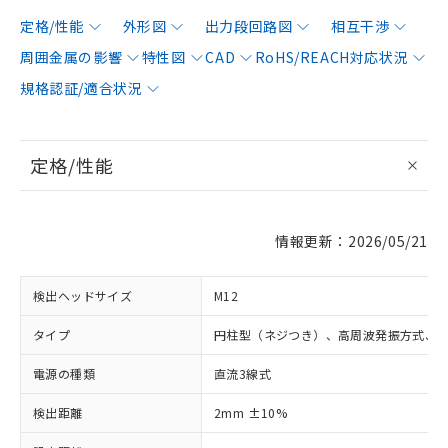
定格/性能
外形図
出力段回路図
相互干渉
周囲金属の影響
特性図
CAD
RoHS/REACH対応状況
規格認証/適合状況
定格/性能
情報更新：2026/05/21
検出ヘッドサイズ
M12
タイプ
円柱型（ネジつき）、高周波発振方式、
電源の種類
直流3線式
検出距離
2mm ±10%