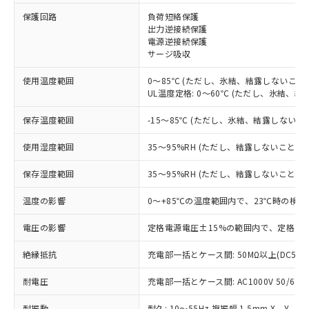
※1 対応状況
保護回路
負荷短絡保護
出力逆接続保護
対応済み：EU RoHS指令（10物質）の
電源逆接続保護
非含有に対応した製品が提供可能な商品で
サージ吸収
す。
対応予定：EU RoHS指令（10物質）の非含
使用温度範囲
0～85℃ (ただし、氷結、結露しないこと)
ご利用条件
UL温度定格: 0～60℃ (ただし、氷結、結
有に対応した製品に切り替える予定のある
商品です。
保存温度範囲
-15～85℃ (ただし、氷結、結露しないこ
対応予定なし：EU RoHS指令（10物質）の
以下の条件をお読みいただき、同意のうえ
非含有に非対応の商品で、対応品を出す予
使用湿度範囲
35～95%RH (ただし、結露しないこと)
ご利用ください。
定はありません。
調査・確認中：EU RoHS指令（10物質）の
保存湿度範囲
本サービスは、当社制御機器事業取扱
35～95%RH (ただし、結露しないこと)
※1 中国RoHS○×表
非含有の対応状況を調査中または確認中の
商品の当社在庫状況および標準価格
商品です。
温度の影響
0～+85℃の温度範囲内で、23℃時の検出
(税抜)を提供させていただくもので
「○」：最大均質材料含有率が中国RoHSの
非該当品：ライセンス料など無形物で、有
す。
基準値以下であることを示します。
害物質有無と関係のない商品です。
電圧の影響
定格電源電圧±15%の範囲内で、定格電源
当社制御機器事業取扱商品の中には、
「×」：最大均質材料含有率が中国RoHSの
仕入先様の事情により、非含有部品として
本サービスの対象外となる商品もある
基準値を超えていることを示します。
いたものが、含有品と判明した場合などや
絶縁抵抗
充電部一括とケース間: 50MΩ以上(DC500
当社は、これら貴社製品のうち、外国
ことをご了承ください。
「－」：未確認です。当社販売部門へお問
むを得ず変更することがあります。
為替および外国貿易法に定める商品
在庫状況および標準価格照会結果は、
い合わせください。
耐電圧
充電部一括とケース間: AC1000V 50/60Hz
（以下｢規制貨物等」という）を輸出
記載している更新日時点での社内デー
*EU RoHS指令（10物質）：
または国外への提供する場合は、日本
記
タに基づき作成されるものであり、閲
説明
耐振動
耐久: 10～55Hz 複振幅 1.5mm X、Y、Z
鉛(Pb) 1000ppm以下、 水銀(Hg) 1000ppm以下、 カド