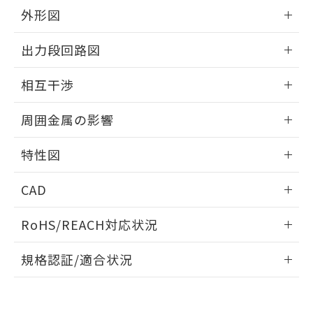
とができます。
合意する
キャンセル
引・商談に必要な範囲で利用すること
外形図
をご了承ください。
EU RoHS指令（10物質）の非含有証明書
情報更新：2026/05/21
※当社の共同利用者とは、
"個人情報
出力段回路図
51物質の非含有証明書（当社基準）
の共同利用に関して"
の「1.共同利
※本証明書は発行日時点で非含有を証明す
用者の範囲」に記載されている法人を
外形図
情報更新：2026/05/21
るもので、過去に遡って非含有を証明する
相互干渉
指します。
ものではありません。
出力段回路図
また、RoHS指令のフタル酸エステル類４
情報更新：2026/05/21
周囲金属の影響
物質の対応では、対応完了までの期間は出
荷製品に未対応品が混在することから備考
相互干渉
情報更新：2026/05/21
特性図
欄に対応日を記載しておりました。
既に当社にて対応品への在庫切替を完了
周囲金属の影響
情報更新：2026/05/21
していることから、特段のことがない限
CAD
り、2022年1月12日より割愛しておりま
検出物体の大きさと材質による影響
す。
ログイン/会員登録いただくと、CADデータをダウンロー
RoHS/REACH対応状況
ドすることができます。
情報更新：2026/7/29
A: 40mm以上、B: 35mm以上
規格認証/適合状況
タイムチャート
ログイン/会員登録
EU RoHS
注意事項・凡例
UL認証
CSA認証
CEマーキング
鉄材