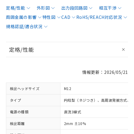
定格/性能
外形図
出力段回路図
相互干渉
周囲金属の影響
特性図
CAD
RoHS/REACH対応状況
規格認証/適合状況
定格/性能
情報更新：2026/05/21
検出ヘッドサイズ
M12
タイプ
円柱型（ネジつき）、高周波発振方式、
電源の種類
直流3線式
検出距離
2mm ±10%