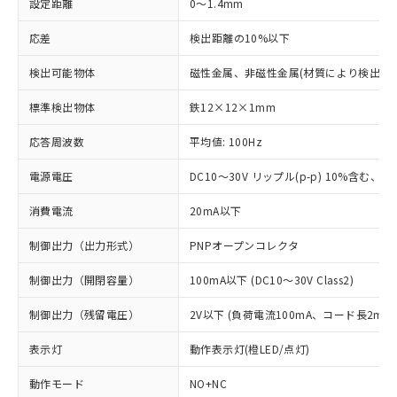
設定距離
0～1.4mm
応差
検出距離の10%以下
検出可能物体
磁性金属、非磁性金属(材質により検出距
標準検出物体
鉄12×12×1mm
応答周波数
平均値: 100Hz
電源電圧
DC10～30V リップル(p-p) 10%含む、Cla
消費電流
20mA以下
制御出力（出力形式）
PNPオープンコレクタ
制御出力（開閉容量）
100mA以下 (DC10～30V Class2)
制御出力（残留電圧）
2V以下 (負荷電流100mA、コード長2m時
表示灯
動作表示灯(橙LED/点灯)
動作モード
NO+NC