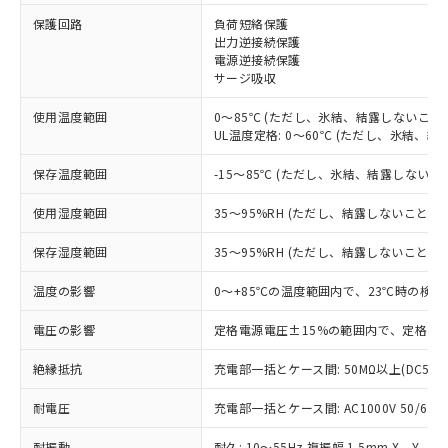
※1 対応状況
保護回路
負荷短絡保護
出力逆接続保護
電源逆接続保護
対応済み：EU RoHS指令（10物質）の
サージ吸収
非含有に対応した製品が提供可能な商品で
す。
使用温度範囲
0～85℃ (ただし、氷結、結露しないこと)
対応予定：EU RoHS指令（10物質）の非含
UL温度定格: 0～60℃ (ただし、氷結、結
ご利用条件
有に対応した製品に切り替える予定のある
商品です。
保存温度範囲
-15～85℃ (ただし、氷結、結露しないこ
対応予定なし：EU RoHS指令（10物質）の
以下の条件をお読みいただき、同意のうえ
非含有に非対応の商品で、対応品を出す予
使用湿度範囲
35～95%RH (ただし、結露しないこと)
ご利用ください。
定はありません。
調査・確認中：EU RoHS指令（10物質）の
保存湿度範囲
35～95%RH (ただし、結露しないこと)
本サービスは、当社制御機器事業取扱
※1 中国RoHS○×表
非含有の対応状況を調査中または確認中の
商品の当社在庫状況および標準価格
温度の影響
0～+85℃の温度範囲内で、23℃時の検出
商品です。
(税抜)を提供させていただくもので
「○」：最大均質材料含有率が中国RoHSの
非該当品：ライセンス料など無形物で、有
す。
電圧の影響
定格電源電圧±15%の範囲内で、定格電源
基準値以下であることを示します。
害物質有無と関係のない商品です。
当社制御機器事業取扱商品の中には、
「×」：最大均質材料含有率が中国RoHSの
仕入先様の事情により、非含有部品として
本サービスの対象外となる商品もある
絶縁抵抗
充電部一括とケース間: 50MΩ以上(DC500
基準値を超えていることを示します。
いたものが、含有品と判明した場合などや
当社は、これら貴社製品のうち、外国
ことをご了承ください。
「－」：未確認です。当社販売部門へお問
むを得ず変更することがあります。
為替および外国貿易法に定める商品
耐電圧
在庫状況および標準価格照会結果は、
充電部一括とケース間: AC1000V 50/60Hz
い合わせください。
（以下｢規制貨物等」という）を輸出
記載している更新日時点での社内デー
*EU RoHS指令（10物質）：
または国外への提供する場合は、日本
耐振動
耐久: 10～55Hz 複振幅 1.5mm X、Y、Z