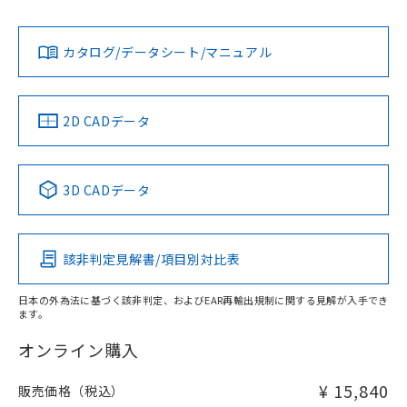
L: 0mm以上、φd: 12mm以上、D: 0mm以上、m: 8mm以
Yes
Yes
Yes
対応状況
対応予定月
※1
※2
上、n: 40mm以上
ダウンロードデータをご利用いただく前に、以下を必ずお読
アルミ材
みください。
カタログ/データシート/マニュアル
対応済み
L: 12mm以上、φd: 70mm以上、D: 12mm以上、m: 10mm
ソフトウェアの使用条件
以上、n: 70mm以上
LR型式承認
DNV型式承認
BV型式承認
KR型式承
（イギリス
（ノルウェー
（フランス
（韓国
金属埋め込み
船舶規格）
船舶規格）
船舶規格）
船舶規格
中国 RoHS
注意事項・凡例
2D CADデータ
No
No
No
No
検出領域
中国 RoHS表
※1 ※2
3D CADデータ
この製品の規格認証/適合状況ページへ
Pb
Hg
Cd
Cr(VI)
その他の認証はこちらのページからご検索ください
鉄材
l: 0mm以上、φd: 12mm以上、D: 0mm以上、m: 8mm以
該非判定見解書/項目別対比表
X
O
O
O
上、n: 40mm以上
アルミ材
日本の外為法に基づく該非判定、およびEAR再輸出規制に関する見解が入手でき
l: 12mm以上、φd: 70mm以上、D: 12mm以上、m: 8mm以
ます。
"対応済み"や非含有の記載がされた商品であっても、流通
上、n: 70mm以上
在庫等で未対応品が混在する可能性があります。
オンライン購入
非含有品が必要な際は、弊社営業部門もしくは販売店へお
問い合わせください。
¥ 15,840
販売価格（税込）