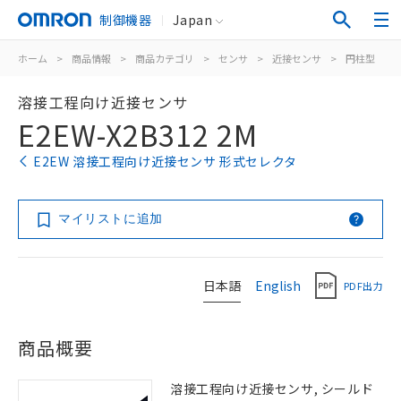
制御機器
Japan
ホーム
>
商品情報
>
商品カテゴリ
>
センサ
>
近接センサ
>
円柱型
>
溶接工程向け近接センサ
E2EW-X2B312 2M
E2EW 溶接工程向け近接センサ 形式セレクタ
マイリストに追加
日本語
English
PDF出力
商品概要
溶接工程向け近接センサ, シールド