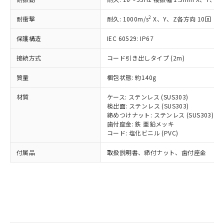
記
タに基づき作成されるものであり、閲
説明
鉛(Pb) 1000ppm以下、 水銀(Hg) 1000ppm以下、 カド
*中国RoHS10物質の基準値 (GB/T26572)：
国政府の輸出許可(または役務取引許
号
覧された時点での実際の在庫および標
ミウム(Cd) 100ppm以下、
Pb(鉛) :1000ppm、 Hg(水銀) : 1000ppm、 Cd(カドミウ
2
耐衝撃
可)を取得するなどの必要な手続きを
耐久: 1000m/s
X、Y、Z各方向 10回
六価クロム(Cr(Ⅵ)) 1000ppm以下、ポリ臭化ビフェニル
ム) : 100ppm、
準価格とは異なる場合があることをご
類(PBB) 1000ppm以下、ポリ臭化ジフェニルエーテル類
Cr(Ⅵ)(六価クロム) : 1000ppm、 PBBs(ポリ臭化ビフェ
とります。
了承ください。
(PBDE) 1000ppm以下、フタル酸ビス(2-エチルヘキシ
○
一定数以上の在庫あり
ニル類) : 1000ppm、 PBDEs(ポリ臭化ジフェニルエーテ
保護構造
IEC 60529: IP67
当社は規制貨物を破棄する場合は、完
ル) (DEHP)(別名：DOP) 1000ppm以下、フタル酸ブチ
正式な納期状況および標準価格はお客
ル類) : 1000ppm、
ルベンジル（BBP） 1000ppm以下、フタル酸ジブチル
全に破砕するなど、違法に輸出されな
DBP(フタル酸ジブチル) : 1000ppm、 DIBP(フタル酸ジ
様のお取引先、またはお客様担当のオ
（DBP） 1000ppm以下、フタル酸ジイソブチル
接続方式
コード引き出しタイプ (2m)
イソブチル) : 1000ppm、 BBP(フタル酸ブチルベンジ
△
一定数には満たないが在庫あり
いよう必要な手段を講じます。
ムロン制御機器販売店・当社販売員に
(DIBP) 1000ppm以下
ル) : 1000ppm、
当社は貴社製品を、核兵器、ミサイ
但し、RoHS指令で産業用監視および制御機器に対する
DEHP(フタル酸ビス(2-エチルヘキシル)) : 1000ppm
ご相談ください。
質量
梱包状態: 約140g
適用除外項目は除く。
ル、化学兵器、生物兵器またはその他
－
在庫なし(最新の在庫状況につ
オムロン制御機器販売店や当社販売拠
フタル酸エステル類の４物質については閾値を超える意
武器並びにこれらの製造装置等に一切
いては、お客様のお取引先、ま
図的な使用がないことを確認しています。
点は「
販売ネットワーク
」をご確認
材質
ケース: ステンレス (SUS303)
※2 環境保護使用期限
使用いたしません。
たはお客様担当のオムロン制御
ください。
検出面: ステンレス (SUS303)
当社は、貴社製品を第三者に販売する
機器販売店・当社販売員にご確
締めつけナット: ステンレス (SUS303)
在庫状況および標準価格結果を当社の
※2 対応予定月
「ｅ」：有害物質（10物質）のすべてが基
場合は、上記1、2および3の内容を当
歯付座金: 鉄 亜鉛メッキ
認ください)
事前の承諾なく第三者に漏洩または開
準値以下であることを示します。
コード: 塩化ビニル (PVC)
該第三者に通知します。また当社は、
示しないようお願いします。
部品在庫の切り替え状況などにより、予定
「10」：通常の使用状況下において有害物
販売先および販売に係わる関係者が違
マイパーツ機能（部品リスト作成サー
空
受注生産機種、また在庫状況の
付属品
取扱説明書、締付ナット、歯付座金
月が前後することがあります。
質が外部に漏えいし、環境に深刻な影響を
法に輸出するおそれがある場合は、取
ビス）をご利用いただくには、I-Web
白
情報を公開していない機種
及ぼさない年数を意味します。
り引きをいたしません。
メンバーズにご登録されている必要が
「－」：未確認です。当社販売部門へお問
あります。
い合わせください。
お客様が当ウェブサイト上で当社にご
※3 非含有証明書ダウンロード
登録された部品リストについて、当社
および当社の共同利用者が、当社の製
下記の非含有証明書をダウンロードするこ
品・サービスに関するお客様との取