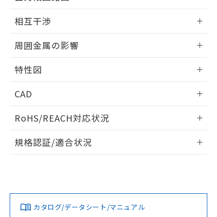
EU RoHS指令（10物質）の非含有証明書
※当社の共同利用者とは、
"個人情報
外形図
情報更新：2026/05/21
51物質の非含有証明書（当社基準）
相互干渉
の共同利用に関して"
の「1.共同利
※本証明書は発行日時点で非含有を証明す
用者の範囲」に記載されている法人を
出力段回路図
るもので、過去に遡って非含有を証明する
情報更新：2026/05/21
指します。
周囲金属の影響
ものではありません。
また、RoHS指令のフタル酸エステル類４
相互干渉
情報更新：2026/05/21
物質の対応では、対応完了までの期間は出
特性図
荷製品に未対応品が混在することから備考
周囲金属の影響
情報更新：2026/05/21
欄に対応日を記載しておりました。
CAD
既に当社にて対応品への在庫切替を完了
していることから、特段のことがない限
検出物体の大きさと材質による影響
ログイン/会員登録いただくと、CADデータをダウンロー
RoHS/REACH対応状況
り、2022年1月12日より割愛しておりま
ドすることができます。
す。
情報更新：2026/7/29
A: 40mm以上、B: 35mm以上
規格認証/適合状況
タイムチャート
ログイン/会員登録
EU RoHS
注意事項・凡例
UL認証
CSA認証
CEマーキング
鉄材
L: 0mm以上、φd: 12mm以上、D: 0mm以上、m: 8mm以
Yes
Yes
Yes
対応状況
対応予定月
※1
※2
上、n: 40mm以上
ダウンロードデータをご利用いただく前に、以下を必ずお読
アルミ材
みください。
カタログ/データシート/マニュアル
対応済み
L: 12mm以上、φd: 70mm以上、D: 12mm以上、m: 10mm
ソフトウェアの使用条件