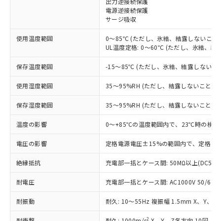
出力逆接続保護
電源逆接続保護
対応済み：EU RoHS指令（10物質）の
サージ吸収
非含有に対応した製品が提供可能な商品で
す。
使用温度範囲
0～85℃ (ただし、氷結、結露しないこと)
対応予定：EU RoHS指令（10物質）の非含
UL温度定格: 0～60℃ (ただし、氷結、結
ご利用条件
有に対応した製品に切り替える予定のある
商品です。
保存温度範囲
-15～85℃ (ただし、氷結、結露しないこ
対応予定なし：EU RoHS指令（10物質）の
以下の条件をお読みいただき、同意のうえ
非含有に非対応の商品で、対応品を出す予
使用湿度範囲
35～95%RH (ただし、結露しないこと)
ご利用ください。
定はありません。
調査・確認中：EU RoHS指令（10物質）の
保存湿度範囲
35～95%RH (ただし、結露しないこと)
本サービスは、当社制御機器事業取扱
※1 中国RoHS○×表
非含有の対応状況を調査中または確認中の
商品の当社在庫状況および標準価格
温度の影響
0～+85℃の温度範囲内で、23℃時の検出
商品です。
(税抜)を提供させていただくもので
「○」：最大均質材料含有率が中国RoHSの
非該当品：ライセンス料など無形物で、有
す。
電圧の影響
定格電源電圧±15%の範囲内で、定格電源
基準値以下であることを示します。
害物質有無と関係のない商品です。
当社制御機器事業取扱商品の中には、
「×」：最大均質材料含有率が中国RoHSの
仕入先様の事情により、非含有部品として
本サービスの対象外となる商品もある
絶縁抵抗
充電部一括とケース間: 50MΩ以上(DC500
基準値を超えていることを示します。
いたものが、含有品と判明した場合などや
当社は、これら貴社製品のうち、外国
ことをご了承ください。
「－」：未確認です。当社販売部門へお問
むを得ず変更することがあります。
為替および外国貿易法に定める商品
耐電圧
在庫状況および標準価格照会結果は、
充電部一括とケース間: AC1000V 50/60Hz
い合わせください。
（以下｢規制貨物等」という）を輸出
記載している更新日時点での社内デー
*EU RoHS指令（10物質）：
または国外への提供する場合は、日本
耐振動
耐久: 10～55Hz 複振幅 1.5mm X、Y、Z
記
タに基づき作成されるものであり、閲
説明
鉛(Pb) 1000ppm以下、 水銀(Hg) 1000ppm以下、 カド
*中国RoHS10物質の基準値 (GB/T26572)：
国政府の輸出許可(または役務取引許
号
覧された時点での実際の在庫および標
ミウム(Cd) 100ppm以下、
Pb(鉛) :1000ppm、 Hg(水銀) : 1000ppm、 Cd(カドミウ
2
耐衝撃
耐久: 1000m/s
X、Y、Z各方向 10回
六価クロム(Cr(Ⅵ)) 1000ppm以下、ポリ臭化ビフェニル