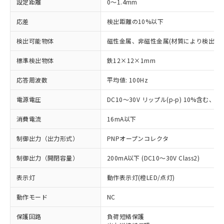
設定距離
0～1.4mm
応差
検出距離の10%以下
検出可能物体
磁性金属、非磁性金属(材質により検出距
標準検出物体
鉄12×12×1mm
応答周波数
平均値: 100Hz
電源電圧
DC10～30V リップル(p-p) 10%含む、Cla
消費電流
16mA以下
制御出力（出力形式）
PNPオープンコレクタ
制御出力（開閉容量）
200mA以下 (DC10～30V Class2)
表示灯
動作表示灯(橙LED/点灯)
動作モード
NC
※1 対応状況
保護回路
負荷短絡保護