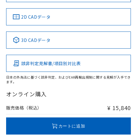
以上、n: 70mm以上
LR型式承認
DNV型式承認
BV型式承認
KR型式承
（イギリス
（ノルウェー
（フランス
（韓国
金属埋め込み
船舶規格）
船舶規格）
船舶規格）
船舶規格
中国 RoHS
注意事項・凡例
2D CADデータ
No
No
No
No
検出領域
中国 RoHS表
※1 ※2
3D CADデータ
この製品の規格認証/適合状況ページへ
Pb
Hg
Cd
Cr(VI)
その他の認証はこちらのページからご検索ください
鉄材
l: 0mm以上、φd: 12mm以上、D: 0mm以上、m: 8mm以
該非判定見解書/項目別対比表
X
O
O
O
上、n: 40mm以上
アルミ材
日本の外為法に基づく該非判定、およびEAR再輸出規制に関する見解が入手でき
l: 12mm以上、φd: 70mm以上、D: 12mm以上、m: 8mm以
ます。
"対応済み"や非含有の記載がされた商品であっても、流通
上、n: 70mm以上
在庫等で未対応品が混在する可能性があります。
オンライン購入
非含有品が必要な際は、弊社営業部門もしくは販売店へお
問い合わせください。
¥ 15,840
販売価格（税込）
この製品のRoHS/REACH対応状況ページへ
カートに追加