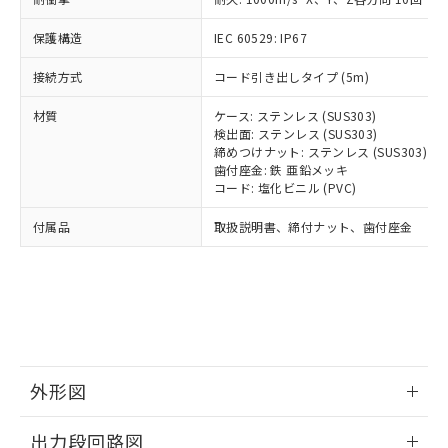
可)を取得するなどの必要な手続きを
ム) : 100ppm、
準価格とは異なる場合があることをご
類(PBB) 1000ppm以下、ポリ臭化ジフェニルエーテル類
Cr(Ⅵ)(六価クロム) : 1000ppm、 PBBs(ポリ臭化ビフェ
とります。
了承ください。
(PBDE) 1000ppm以下、フタル酸ビス(2-エチルヘキシ
○
一定数以上の在庫あり
ニル類) : 1000ppm、 PBDEs(ポリ臭化ジフェニルエーテ
保護構造
IEC 60529: IP67
当社は規制貨物を破棄する場合は、完
ル) (DEHP)(別名：DOP) 1000ppm以下、フタル酸ブチ
正式な納期状況および標準価格はお客
ル類) : 1000ppm、
ルベンジル（BBP） 1000ppm以下、フタル酸ジブチル
全に破砕するなど、違法に輸出されな
DBP(フタル酸ジブチル) : 1000ppm、 DIBP(フタル酸ジ
様のお取引先、またはお客様担当のオ
（DBP） 1000ppm以下、フタル酸ジイソブチル
接続方式
コード引き出しタイプ (5m)
イソブチル) : 1000ppm、 BBP(フタル酸ブチルベンジ
△
一定数には満たないが在庫あり
いよう必要な手段を講じます。
ムロン制御機器販売店・当社販売員に
(DIBP) 1000ppm以下
ル) : 1000ppm、
当社は貴社製品を、核兵器、ミサイ
但し、RoHS指令で産業用監視および制御機器に対する
DEHP(フタル酸ビス(2-エチルヘキシル)) : 1000ppm
ご相談ください。
材質
ケース: ステンレス (SUS303)
適用除外項目は除く。
ル、化学兵器、生物兵器またはその他
－
在庫なし(最新の在庫状況につ
オムロン制御機器販売店や当社販売拠
検出面: ステンレス (SUS303)
フタル酸エステル類の４物質については閾値を超える意
武器並びにこれらの製造装置等に一切
いては、お客様のお取引先、ま
図的な使用がないことを確認しています。
点は「
販売ネットワーク
締めつけナット: ステンレス (SUS303)
」をご確認
※2 環境保護使用期限
使用いたしません。
たはお客様担当のオムロン制御
歯付座金: 鉄 亜鉛メッキ
ください。
当社は、貴社製品を第三者に販売する
コード: 塩化ビニル (PVC)
機器販売店・当社販売員にご確
在庫状況および標準価格結果を当社の
※2 対応予定月
「ｅ」：有害物質（10物質）のすべてが基
場合は、上記1、2および3の内容を当
認ください)
事前の承諾なく第三者に漏洩または開
付属品
準値以下であることを示します。
取扱説明書、締付ナット、歯付座金
該第三者に通知します。また当社は、
示しないようお願いします。
部品在庫の切り替え状況などにより、予定
「10」：通常の使用状況下において有害物
販売先および販売に係わる関係者が違
マイパーツ機能（部品リスト作成サー
空
受注生産機種、また在庫状況の
月が前後することがあります。
質が外部に漏えいし、環境に深刻な影響を
法に輸出するおそれがある場合は、取
ビス）をご利用いただくには、I-Web
白
情報を公開していない機種
及ぼさない年数を意味します。
り引きをいたしません。
メンバーズにご登録されている必要が
「－」：未確認です。当社販売部門へお問
あります。
い合わせください。
お客様が当ウェブサイト上で当社にご
※3 非含有証明書ダウンロード
登録された部品リストについて、当社
および当社の共同利用者が、当社の製
外形図
下記の非含有証明書をダウンロードするこ
品・サービスに関するお客様との取
とができます。
合意する
キャンセル
引・商談に必要な範囲で利用すること
情報更新：2026/05/21
出力段回路図
をご了承ください。