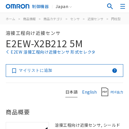
制御機器
Japan
ホーム
>
商品情報
>
商品カテゴリ
>
センサ
>
近接センサ
>
円柱型
>
溶接工程向け近接センサ
E2EW-X2B212 5M
E2EW 溶接工程向け近接センサ 形式セレクタ
マイリストに追加
日本語
English
PDF出力
商品概要
溶接工程向け近接センサ, シールド