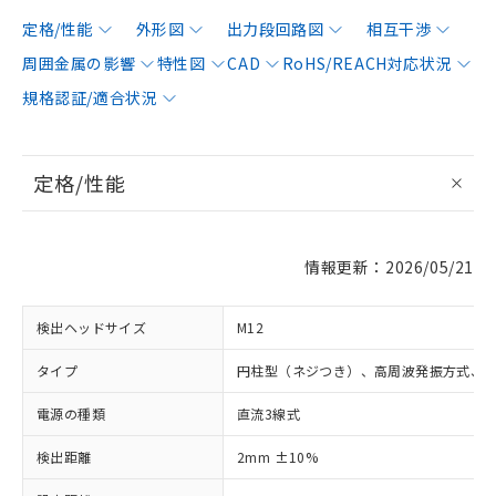
定格/性能
外形図
出力段回路図
相互干渉
周囲金属の影響
特性図
CAD
RoHS/REACH対応状況
規格認証/適合状況
定格/性能
情報更新：2026/05/21
検出ヘッドサイズ
M12
タイプ
円柱型（ネジつき）、高周波発振方式、
電源の種類
直流3線式
検出距離
2mm ±10%