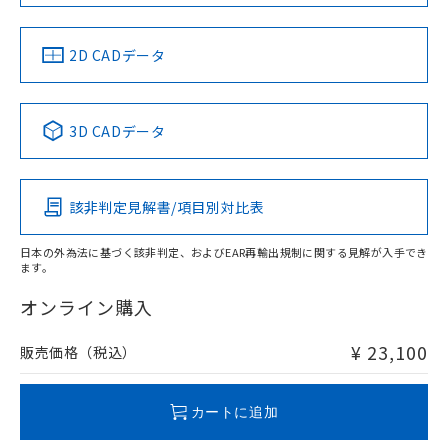
66mm以上、n: 120mm以上
LR型式承認
DNV型式承認
BV型式承認
KR型式承
（イギリス
（ノルウェー
（フランス
（韓国
金属埋め込み
船舶規格）
船舶規格）
船舶規格）
船舶規格
中国 RoHS
注意事項・凡例
2D CADデータ
No
No
No
No
検出領域
中国 RoHS表
※1 ※2
3D CADデータ
この製品の規格認証/適合状況ページへ
Pb
Hg
Cd
Cr(VI)
その他の認証はこちらのページからご検索ください
鉄材
l: 8mm以上、φd: 90mm以上、D: 8mm以上、m: 66mm以
該非判定見解書/項目別対比表
X
O
O
O
上、n: 90mm以上
アルミ材
日本の外為法に基づく該非判定、およびEAR再輸出規制に関する見解が入手でき
l: 16mm以上、φd: 120mm以上、D: 16mm以上、m: 66mm
ます。
"対応済み"や非含有の記載がされた商品であっても、流通
以上、n: 120mm以上
在庫等で未対応品が混在する可能性があります。
オンライン購入
非含有品が必要な際は、弊社営業部門もしくは販売店へお
問い合わせください。
¥ 23,100
販売価格（税込）
この製品のRoHS/REACH対応状況ページへ
カートに追加