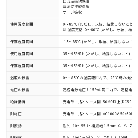
出力逆接続保護
電源逆接続保護
対応済み：EU RoHS指令（10物質）の
サージ吸収
非含有に対応した製品が提供可能な商品で
す。
使用温度範囲
0～85℃ (ただし、氷結、結露しないこと)
対応予定：EU RoHS指令（10物質）の非含
UL温度定格: 0～60℃ (ただし、氷結、結露
ご利用条件
有に対応した製品に切り替える予定のある
商品です。
保存温度範囲
-15～85℃ (ただし、氷結、結露しないこと
対応予定なし：EU RoHS指令（10物質）の
以下の条件をお読みいただき、同意のうえ
非含有に非対応の商品で、対応品を出す予
使用湿度範囲
35～95%RH (ただし、結露しないこと)
ご利用ください。
定はありません。
調査・確認中：EU RoHS指令（10物質）の
保存湿度範囲
35～95%RH (ただし、結露しないこと)
本サービスは、当社制御機器事業取扱
※1 中国RoHS○×表
非含有の対応状況を調査中または確認中の
商品の当社在庫状況および標準価格
温度の影響
0～+85℃の温度範囲内で、23℃時の検出距
商品です。
(税抜)を提供させていただくもので
「○」：最大均質材料含有率が中国RoHSの
非該当品：ライセンス料など無形物で、有
す。
電圧の影響
定格電源電圧±15%の範囲内で、定格電源電
基準値以下であることを示します。
害物質有無と関係のない商品です。
当社制御機器事業取扱商品の中には、
「×」：最大均質材料含有率が中国RoHSの
仕入先様の事情により、非含有部品として
本サービスの対象外となる商品もある
絶縁抵抗
充電部一括とケース間: 50MΩ以上(DC500V
基準値を超えていることを示します。
いたものが、含有品と判明した場合などや
当社は、これら貴社製品のうち、外国
ことをご了承ください。
「－」：未確認です。当社販売部門へお問
むを得ず変更することがあります。
為替および外国貿易法に定める商品
耐電圧
在庫状況および標準価格照会結果は、
充電部一括とケース間: AC1000V 50/60Hz 
い合わせください。
（以下｢規制貨物等」という）を輸出
記載している更新日時点での社内デー
*EU RoHS指令（10物質）：
または国外への提供する場合は、日本
耐振動
耐久: 10～55Hz 複振幅 1.5mm X、Y、Z各
記
タに基づき作成されるものであり、閲
説明
鉛(Pb) 1000ppm以下、 水銀(Hg) 1000ppm以下、 カド
*中国RoHS10物質の基準値 (GB/T26572)：
国政府の輸出許可(または役務取引許
号
覧された時点での実際の在庫および標
ミウム(Cd) 100ppm以下、
Pb(鉛) :1000ppm、 Hg(水銀) : 1000ppm、 Cd(カドミウ
2
耐衝撃
耐久: 1000m/s
X、Y、Z各方向 10回
六価クロム(Cr(Ⅵ)) 1000ppm以下、ポリ臭化ビフェニル