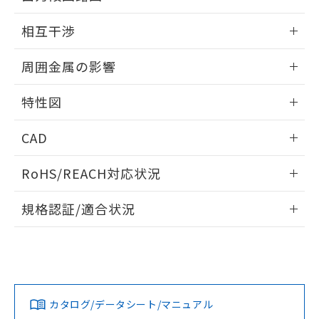
EU RoHS指令（10物質）の非含有証明書
※当社の共同利用者とは、
"個人情報
外形図
情報更新：2026/05/21
51物質の非含有証明書（当社基準）
相互干渉
の共同利用に関して"
の「1.共同利
※本証明書は発行日時点で非含有を証明す
用者の範囲」に記載されている法人を
出力段回路図
るもので、過去に遡って非含有を証明する
情報更新：2026/05/21
指します。
周囲金属の影響
ものではありません。
また、RoHS指令のフタル酸エステル類４
相互干渉
情報更新：2026/05/21
物質の対応では、対応完了までの期間は出
特性図
荷製品に未対応品が混在することから備考
周囲金属の影響
情報更新：2026/05/21
欄に対応日を記載しておりました。
CAD
既に当社にて対応品への在庫切替を完了
していることから、特段のことがない限
検出物体の大きさと材質による影響
ログイン/会員登録いただくと、CADデータをダウンロー
RoHS/REACH対応状況
り、2022年1月12日より割愛しておりま
ドすることができます。
す。
情報更新：2026/7/29
A: 135mm以上、B: 110mm以上
規格認証/適合状況
タイムチャート
ログイン/会員登録
EU RoHS
注意事項・凡例
UL認証
CSA認証
CEマーキング
鉄材
L: 8mm以上、φd: 90mm以上、D: 8mm以上、m: 66mm以
Yes
Yes
Yes
対応状況
対応予定月
※1
※2
上、n: 90mm以上
ダウンロードデータをご利用いただく前に、以下を必ずお読
アルミ材
みください。
カタログ/データシート/マニュアル
対応済み
L: 16mm以上、φd: 120mm以上、D: 16mm以上、m:
ソフトウェアの使用条件