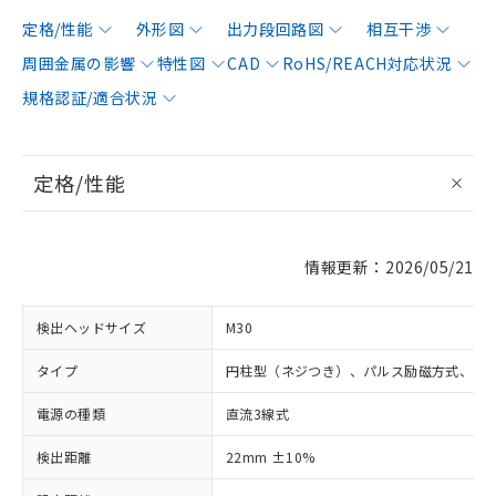
定格/性能
外形図
出力段回路図
相互干渉
周囲金属の影響
特性図
CAD
RoHS/REACH対応状況
規格認証/適合状況
定格/性能
情報更新：2026/05/21
検出ヘッドサイズ
M30
タイプ
円柱型（ネジつき）、パルス励磁方式、シ
電源の種類
直流3線式
検出距離
22mm ±10%