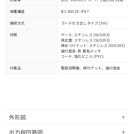
可)を取得するなどの必要な手続きを
ム) : 100ppm、
準価格とは異なる場合があることをご
類(PBB) 1000ppm以下、ポリ臭化ジフェニルエーテル類
Cr(Ⅵ)(六価クロム) : 1000ppm、 PBBs(ポリ臭化ビフェ
とります。
了承ください。
(PBDE) 1000ppm以下、フタル酸ビス(2-エチルヘキシ
○
一定数以上の在庫あり
ニル類) : 1000ppm、 PBDEs(ポリ臭化ジフェニルエーテ
保護構造
IEC 60529: IP67
当社は規制貨物を破棄する場合は、完
ル) (DEHP)(別名：DOP) 1000ppm以下、フタル酸ブチ
正式な納期状況および標準価格はお客
ル類) : 1000ppm、
ルベンジル（BBP） 1000ppm以下、フタル酸ジブチル
全に破砕するなど、違法に輸出されな
DBP(フタル酸ジブチル) : 1000ppm、 DIBP(フタル酸ジ
様のお取引先、またはお客様担当のオ
（DBP） 1000ppm以下、フタル酸ジイソブチル
接続方式
コード引き出しタイプ (5m)
イソブチル) : 1000ppm、 BBP(フタル酸ブチルベンジ
△
一定数には満たないが在庫あり
いよう必要な手段を講じます。
ムロン制御機器販売店・当社販売員に
(DIBP) 1000ppm以下
ル) : 1000ppm、
当社は貴社製品を、核兵器、ミサイ
但し、RoHS指令で産業用監視および制御機器に対する
DEHP(フタル酸ビス(2-エチルヘキシル)) : 1000ppm
ご相談ください。
材質
ケース: ステンレス (SUS303)
適用除外項目は除く。
ル、化学兵器、生物兵器またはその他
－
在庫なし(最新の在庫状況につ
オムロン制御機器販売店や当社販売拠
検出面: ステンレス (SUS303)
フタル酸エステル類の４物質については閾値を超える意
武器並びにこれらの製造装置等に一切
いては、お客様のお取引先、ま
図的な使用がないことを確認しています。
点は「
販売ネットワーク
締めつけナット: ステンレス (SUS303)
」をご確認
※2 環境保護使用期限
使用いたしません。
たはお客様担当のオムロン制御
歯付座金: 鉄 亜鉛メッキ
ください。
当社は、貴社製品を第三者に販売する
コード: 塩化ビニル (PVC)
機器販売店・当社販売員にご確
在庫状況および標準価格結果を当社の
※2 対応予定月
「ｅ」：有害物質（10物質）のすべてが基
場合は、上記1、2および3の内容を当
認ください)
事前の承諾なく第三者に漏洩または開
付属品
準値以下であることを示します。
取扱説明書、締付ナット、歯付座金
該第三者に通知します。また当社は、
示しないようお願いします。
部品在庫の切り替え状況などにより、予定
「10」：通常の使用状況下において有害物
販売先および販売に係わる関係者が違
マイパーツ機能（部品リスト作成サー
空
受注生産機種、また在庫状況の
月が前後することがあります。
質が外部に漏えいし、環境に深刻な影響を
法に輸出するおそれがある場合は、取
ビス）をご利用いただくには、I-Web
白
情報を公開していない機種
及ぼさない年数を意味します。
り引きをいたしません。
メンバーズにご登録されている必要が
「－」：未確認です。当社販売部門へお問
あります。
い合わせください。
お客様が当ウェブサイト上で当社にご
※3 非含有証明書ダウンロード
登録された部品リストについて、当社
および当社の共同利用者が、当社の製
外形図
下記の非含有証明書をダウンロードするこ
品・サービスに関するお客様との取
とができます。
合意する
キャンセル
引・商談に必要な範囲で利用すること
情報更新：2026/05/21
出力段回路図
をご了承ください。