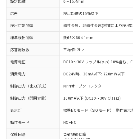
設定距離
0～15.4mm
応差
検出距離の15%以下
検出可能物体
磁性金属、非磁性金属(材質により検出距離
標準検出物体
鉄66×66×1mm
応答周波数
平均値: 2Hz
電源電圧
DC10～30V リップル(p-p) 10%含む、Clas
消費電力
DC24V時、30mA以下: 720mW以下
制御出力（出力形式）
NPNオープンコレクタ
制御出力（開閉容量）
100mA以下 (DC10～30V Class2)
表示灯
標準I/Oモード（SIOモード）: 動作表示灯(橙
動作モード
NO+NC
※1 対応状況
保護回路
負荷短絡保護