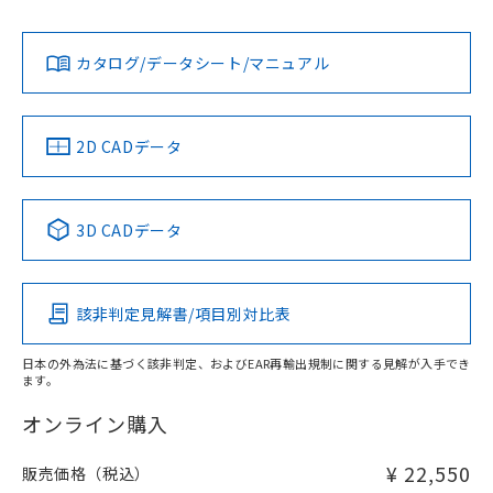
L: 8mm以上、φd: 90mm以上、D: 8mm以上、m: 66mm以
Yes
Yes
Yes
対応状況
対応予定月
※1
※2
上、n: 90mm以上
ダウンロードデータをご利用いただく前に、以下を必ずお読
アルミ材
みください。
カタログ/データシート/マニュアル
対応済み
L: 16mm以上、φd: 120mm以上、D: 16mm以上、m:
ソフトウェアの使用条件
66mm以上、n: 120mm以上
LR型式承認
DNV型式承認
BV型式承認
KR型式承
（イギリス
（ノルウェー
（フランス
（韓国
金属埋め込み
船舶規格）
船舶規格）
船舶規格）
船舶規格
中国 RoHS
注意事項・凡例
2D CADデータ
No
No
No
No
検出領域
中国 RoHS表
※1 ※2
3D CADデータ
この製品の規格認証/適合状況ページへ
Pb
Hg
Cd
Cr(VI)
その他の認証はこちらのページからご検索ください
鉄材
l: 8mm以上、φd: 90mm以上、D: 8mm以上、m: 66mm以
該非判定見解書/項目別対比表
X
O
O
O
上、n: 90mm以上
アルミ材
日本の外為法に基づく該非判定、およびEAR再輸出規制に関する見解が入手でき
l: 16mm以上、φd: 120mm以上、D: 16mm以上、m: 66mm
ます。
"対応済み"や非含有の記載がされた商品であっても、流通
以上、n: 120mm以上
在庫等で未対応品が混在する可能性があります。
オンライン購入
非含有品が必要な際は、弊社営業部門もしくは販売店へお
問い合わせください。
¥ 22,550
販売価格（税込）