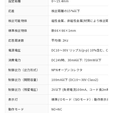
設定距離
0～15.4mm
応差
検出距離の15%以下
検出可能物体
磁性金属、非磁性金属(材質により検出距離
標準検出物体
鉄66×66×1mm
応答周波数
平均値: 2Hz
電源電圧
DC10～30V リップル(p-p) 10%含む、Clas
消費電力
DC24V時、30mA以下: 720mW以下
制御出力（出力形式）
NPNオープンコレクタ
制御出力（開閉容量）
100mA以下 (DC10～30V Class2)
制御出力（残留電圧）
2V以下 (負荷電流100mA、コード長2m時)
表示灯
標準I/Oモード（SIOモード）: 動作表示灯(橙
動作モード
NO+NC