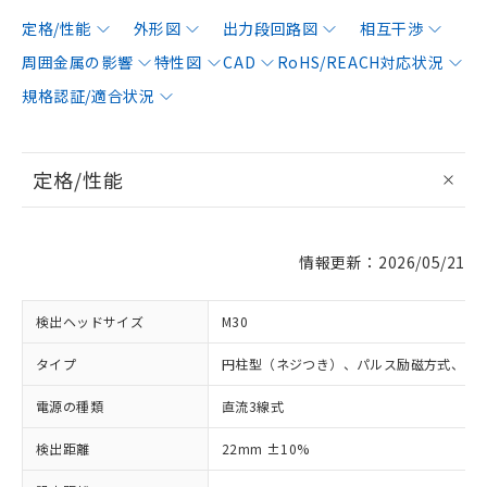
定格/性能
外形図
出力段回路図
相互干渉
周囲金属の影響
特性図
CAD
RoHS/REACH対応状況
規格認証/適合状況
定格/性能
情報更新：2026/05/21
検出ヘッドサイズ
M30
タイプ
円柱型（ネジつき）、パルス励磁方式、シ
電源の種類
直流3線式
検出距離
22mm ±10%