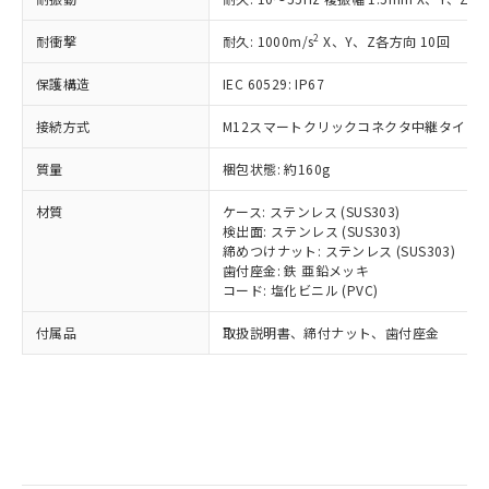
記
タに基づき作成されるものであり、閲
説明
鉛(Pb) 1000ppm以下、 水銀(Hg) 1000ppm以下、 カド
*中国RoHS10物質の基準値 (GB/T26572)：
国政府の輸出許可(または役務取引許
号
覧された時点での実際の在庫および標
ミウム(Cd) 100ppm以下、
Pb(鉛) :1000ppm、 Hg(水銀) : 1000ppm、 Cd(カドミウ
2
耐衝撃
可)を取得するなどの必要な手続きを
耐久: 1000m/s
X、Y、Z各方向 10回
六価クロム(Cr(Ⅵ)) 1000ppm以下、ポリ臭化ビフェニル
ム) : 100ppm、
準価格とは異なる場合があることをご
類(PBB) 1000ppm以下、ポリ臭化ジフェニルエーテル類
Cr(Ⅵ)(六価クロム) : 1000ppm、 PBBs(ポリ臭化ビフェ
とります。
了承ください。
(PBDE) 1000ppm以下、フタル酸ビス(2-エチルヘキシ
○
一定数以上の在庫あり
ニル類) : 1000ppm、 PBDEs(ポリ臭化ジフェニルエーテ
保護構造
IEC 60529: IP67
当社は規制貨物を破棄する場合は、完
ル) (DEHP)(別名：DOP) 1000ppm以下、フタル酸ブチ
正式な納期状況および標準価格はお客
ル類) : 1000ppm、
ルベンジル（BBP） 1000ppm以下、フタル酸ジブチル
全に破砕するなど、違法に輸出されな
DBP(フタル酸ジブチル) : 1000ppm、 DIBP(フタル酸ジ
様のお取引先、またはお客様担当のオ
（DBP） 1000ppm以下、フタル酸ジイソブチル
接続方式
M12スマートクリックコネクタ中継タイプ (0
イソブチル) : 1000ppm、 BBP(フタル酸ブチルベンジ
△
一定数には満たないが在庫あり
いよう必要な手段を講じます。
ムロン制御機器販売店・当社販売員に
(DIBP) 1000ppm以下
ル) : 1000ppm、
当社は貴社製品を、核兵器、ミサイ
但し、RoHS指令で産業用監視および制御機器に対する
DEHP(フタル酸ビス(2-エチルヘキシル)) : 1000ppm
ご相談ください。
質量
梱包状態: 約160g
適用除外項目は除く。
ル、化学兵器、生物兵器またはその他
－
在庫なし(最新の在庫状況につ
オムロン制御機器販売店や当社販売拠
フタル酸エステル類の４物質については閾値を超える意
武器並びにこれらの製造装置等に一切
いては、お客様のお取引先、ま
図的な使用がないことを確認しています。
点は「
販売ネットワーク
」をご確認
材質
ケース: ステンレス (SUS303)
※2 環境保護使用期限
使用いたしません。
たはお客様担当のオムロン制御
ください。
検出面: ステンレス (SUS303)
当社は、貴社製品を第三者に販売する
機器販売店・当社販売員にご確
締めつけナット: ステンレス (SUS303)
在庫状況および標準価格結果を当社の
※2 対応予定月
「ｅ」：有害物質（10物質）のすべてが基
場合は、上記1、2および3の内容を当
歯付座金: 鉄 亜鉛メッキ
認ください)
事前の承諾なく第三者に漏洩または開
準値以下であることを示します。
コード: 塩化ビニル (PVC)
該第三者に通知します。また当社は、
示しないようお願いします。
部品在庫の切り替え状況などにより、予定
「10」：通常の使用状況下において有害物
販売先および販売に係わる関係者が違
マイパーツ機能（部品リスト作成サー
空
受注生産機種、また在庫状況の
付属品
取扱説明書、締付ナット、歯付座金
月が前後することがあります。
質が外部に漏えいし、環境に深刻な影響を
法に輸出するおそれがある場合は、取
ビス）をご利用いただくには、I-Web
白
情報を公開していない機種
及ぼさない年数を意味します。
り引きをいたしません。
メンバーズにご登録されている必要が
「－」：未確認です。当社販売部門へお問
あります。
い合わせください。
お客様が当ウェブサイト上で当社にご
※3 非含有証明書ダウンロード
登録された部品リストについて、当社
および当社の共同利用者が、当社の製
下記の非含有証明書をダウンロードするこ
品・サービスに関するお客様との取