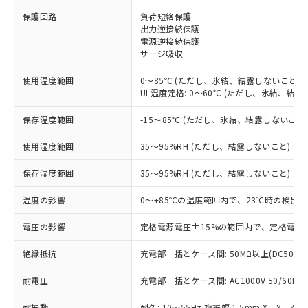
※1 対応状況
保護回路
負荷短絡保護
出力逆接続保護
電源逆接続保護
対応済み：EU RoHS指令（10物質）の
サージ吸収
非含有に対応した製品が提供可能な商品で
す。
使用温度範囲
0～85℃ (ただし、氷結、結露しないこと)
対応予定：EU RoHS指令（10物質）の非含
UL温度定格: 0～60℃ (ただし、氷結、結露
ご利用条件
有に対応した製品に切り替える予定のある
商品です。
保存温度範囲
-15～85℃ (ただし、氷結、結露しないこと
対応予定なし：EU RoHS指令（10物質）の
以下の条件をお読みいただき、同意のうえ
非含有に非対応の商品で、対応品を出す予
使用湿度範囲
35～95%RH (ただし、結露しないこと)
ご利用ください。
定はありません。
調査・確認中：EU RoHS指令（10物質）の
保存湿度範囲
35～95%RH (ただし、結露しないこと)
本サービスは、当社制御機器事業取扱
※1 中国RoHS○×表
非含有の対応状況を調査中または確認中の
商品の当社在庫状況および標準価格
温度の影響
0～+85℃の温度範囲内で、23℃時の検出距
商品です。
(税抜)を提供させていただくもので
「○」：最大均質材料含有率が中国RoHSの
非該当品：ライセンス料など無形物で、有
す。
電圧の影響
定格電源電圧±15%の範囲内で、定格電源電
基準値以下であることを示します。
害物質有無と関係のない商品です。
当社制御機器事業取扱商品の中には、
「×」：最大均質材料含有率が中国RoHSの
仕入先様の事情により、非含有部品として
本サービスの対象外となる商品もある
絶縁抵抗
充電部一括とケース間: 50MΩ以上(DC500V
基準値を超えていることを示します。
いたものが、含有品と判明した場合などや
当社は、これら貴社製品のうち、外国
ことをご了承ください。
「－」：未確認です。当社販売部門へお問
むを得ず変更することがあります。
為替および外国貿易法に定める商品
耐電圧
在庫状況および標準価格照会結果は、
充電部一括とケース間: AC1000V 50/60Hz 
い合わせください。
（以下｢規制貨物等」という）を輸出
記載している更新日時点での社内デー
*EU RoHS指令（10物質）：
または国外への提供する場合は、日本
耐振動
耐久: 10～55Hz 複振幅 1.5mm X、Y、Z各