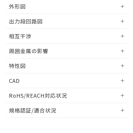
とができます。
合意する
キャンセル
引・商談に必要な範囲で利用すること
外形図
をご了承ください。
EU RoHS指令（10物質）の非含有証明書
情報更新：2026/05/21
※当社の共同利用者とは、
"個人情報
出力段回路図
51物質の非含有証明書（当社基準）
の共同利用に関して"
の「1.共同利
※本証明書は発行日時点で非含有を証明す
用者の範囲」に記載されている法人を
外形図
情報更新：2026/05/21
るもので、過去に遡って非含有を証明する
相互干渉
指します。
ものではありません。
出力段回路図
また、RoHS指令のフタル酸エステル類４
情報更新：2026/05/21
周囲金属の影響
物質の対応では、対応完了までの期間は出
荷製品に未対応品が混在することから備考
相互干渉
情報更新：2026/05/21
特性図
欄に対応日を記載しておりました。
既に当社にて対応品への在庫切替を完了
周囲金属の影響
情報更新：2026/05/21
していることから、特段のことがない限
CAD
り、2022年1月12日より割愛しておりま
検出物体の大きさと材質による影響
す。
ログイン/会員登録いただくと、CADデータをダウンロー
RoHS/REACH対応状況
ドすることができます。
情報更新：2026/7/29
A: 135mm以上、B: 110mm以上
規格認証/適合状況
タイムチャート
ログイン/会員登録
EU RoHS
注意事項・凡例
UL認証
CSA認証
CEマーキング
鉄材