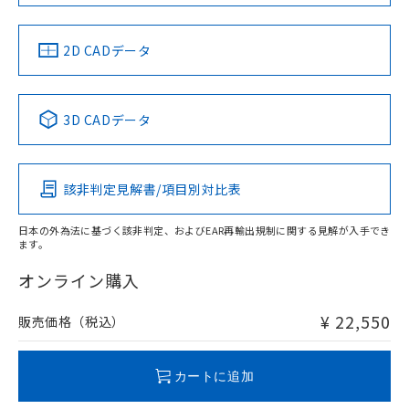
66mm以上、n: 120mm以上
LR型式承認
DNV型式承認
BV型式承認
KR型式承
（イギリス
（ノルウェー
（フランス
（韓国
金属埋め込み
船舶規格）
船舶規格）
船舶規格）
船舶規格
中国 RoHS
注意事項・凡例
2D CADデータ
No
No
No
No
検出領域
中国 RoHS表
※1 ※2
3D CADデータ
この製品の規格認証/適合状況ページへ
Pb
Hg
Cd
Cr(VI)
その他の認証はこちらのページからご検索ください
鉄材
l: 8mm以上、φd: 90mm以上、D: 8mm以上、m: 66mm以
該非判定見解書/項目別対比表
X
O
O
O
上、n: 90mm以上
アルミ材
日本の外為法に基づく該非判定、およびEAR再輸出規制に関する見解が入手でき
l: 16mm以上、φd: 120mm以上、D: 16mm以上、m: 66mm
ます。
"対応済み"や非含有の記載がされた商品であっても、流通
以上、n: 120mm以上
在庫等で未対応品が混在する可能性があります。
オンライン購入
非含有品が必要な際は、弊社営業部門もしくは販売店へお
問い合わせください。
¥ 22,550
販売価格（税込）
この製品のRoHS/REACH対応状況ページへ
カートに追加