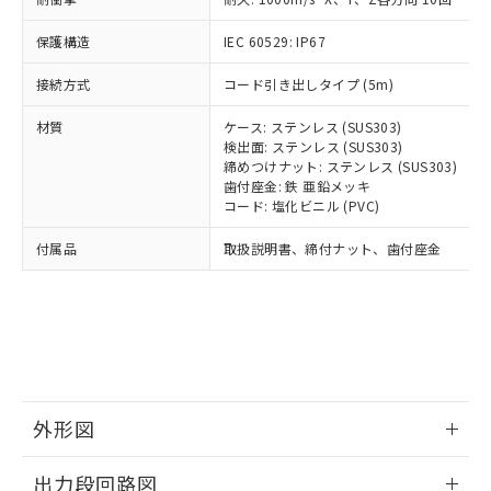
可)を取得するなどの必要な手続きを
ム) : 100ppm、
準価格とは異なる場合があることをご
類(PBB) 1000ppm以下、ポリ臭化ジフェニルエーテル類
Cr(Ⅵ)(六価クロム) : 1000ppm、 PBBs(ポリ臭化ビフェ
とります。
了承ください。
(PBDE) 1000ppm以下、フタル酸ビス(2-エチルヘキシ
○
一定数以上の在庫あり
ニル類) : 1000ppm、 PBDEs(ポリ臭化ジフェニルエーテ
保護構造
IEC 60529: IP67
当社は規制貨物を破棄する場合は、完
ル) (DEHP)(別名：DOP) 1000ppm以下、フタル酸ブチ
正式な納期状況および標準価格はお客
ル類) : 1000ppm、
ルベンジル（BBP） 1000ppm以下、フタル酸ジブチル
全に破砕するなど、違法に輸出されな
DBP(フタル酸ジブチル) : 1000ppm、 DIBP(フタル酸ジ
様のお取引先、またはお客様担当のオ
（DBP） 1000ppm以下、フタル酸ジイソブチル
接続方式
コード引き出しタイプ (5m)
イソブチル) : 1000ppm、 BBP(フタル酸ブチルベンジ
△
一定数には満たないが在庫あり
いよう必要な手段を講じます。
ムロン制御機器販売店・当社販売員に
(DIBP) 1000ppm以下
ル) : 1000ppm、
当社は貴社製品を、核兵器、ミサイ
但し、RoHS指令で産業用監視および制御機器に対する
DEHP(フタル酸ビス(2-エチルヘキシル)) : 1000ppm
ご相談ください。
材質
ケース: ステンレス (SUS303)
適用除外項目は除く。
ル、化学兵器、生物兵器またはその他
－
在庫なし(最新の在庫状況につ
オムロン制御機器販売店や当社販売拠
検出面: ステンレス (SUS303)
フタル酸エステル類の４物質については閾値を超える意
武器並びにこれらの製造装置等に一切
いては、お客様のお取引先、ま
図的な使用がないことを確認しています。
点は「
販売ネットワーク
締めつけナット: ステンレス (SUS303)
」をご確認
※2 環境保護使用期限
使用いたしません。
たはお客様担当のオムロン制御
歯付座金: 鉄 亜鉛メッキ
ください。
当社は、貴社製品を第三者に販売する
コード: 塩化ビニル (PVC)
機器販売店・当社販売員にご確
在庫状況および標準価格結果を当社の
※2 対応予定月
「ｅ」：有害物質（10物質）のすべてが基
場合は、上記1、2および3の内容を当
認ください)
事前の承諾なく第三者に漏洩または開
付属品
準値以下であることを示します。
取扱説明書、締付ナット、歯付座金
該第三者に通知します。また当社は、
示しないようお願いします。
部品在庫の切り替え状況などにより、予定
「10」：通常の使用状況下において有害物
販売先および販売に係わる関係者が違
マイパーツ機能（部品リスト作成サー
空
受注生産機種、また在庫状況の
月が前後することがあります。
質が外部に漏えいし、環境に深刻な影響を
法に輸出するおそれがある場合は、取
ビス）をご利用いただくには、I-Web
白
情報を公開していない機種
及ぼさない年数を意味します。
り引きをいたしません。
メンバーズにご登録されている必要が
「－」：未確認です。当社販売部門へお問
あります。
い合わせください。
お客様が当ウェブサイト上で当社にご
※3 非含有証明書ダウンロード
登録された部品リストについて、当社
および当社の共同利用者が、当社の製
外形図
下記の非含有証明書をダウンロードするこ
品・サービスに関するお客様との取
とができます。
合意する
キャンセル
引・商談に必要な範囲で利用すること
情報更新：2026/05/21
出力段回路図
をご了承ください。