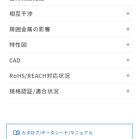
EU RoHS指令（10物質）の非含有証明書
※当社の共同利用者とは、
"個人情報
外形図
情報更新：2026/05/21
51物質の非含有証明書（当社基準）
相互干渉
の共同利用に関して"
の「1.共同利
※本証明書は発行日時点で非含有を証明す
用者の範囲」に記載されている法人を
出力段回路図
るもので、過去に遡って非含有を証明する
情報更新：2026/05/21
指します。
周囲金属の影響
ものではありません。
また、RoHS指令のフタル酸エステル類４
相互干渉
情報更新：2026/05/21
物質の対応では、対応完了までの期間は出
特性図
荷製品に未対応品が混在することから備考
周囲金属の影響
情報更新：2026/05/21
欄に対応日を記載しておりました。
CAD
既に当社にて対応品への在庫切替を完了
していることから、特段のことがない限
検出物体の大きさと材質による影響
ログイン/会員登録いただくと、CADデータをダウンロー
RoHS/REACH対応状況
り、2022年1月12日より割愛しておりま
ドすることができます。
す。
情報更新：2026/7/29
A: 135mm以上、B: 110mm以上
規格認証/適合状況
タイムチャート
ログイン/会員登録
EU RoHS
注意事項・凡例
UL認証
CSA認証
CEマーキング
鉄材
L: 8mm以上、φd: 90mm以上、D: 8mm以上、m: 66mm以
Yes
Yes
Yes
対応状況
対応予定月
※1
※2
上、n: 90mm以上
ダウンロードデータをご利用いただく前に、以下を必ずお読
アルミ材
みください。
カタログ/データシート/マニュアル
対応済み
L: 16mm以上、φd: 120mm以上、D: 16mm以上、m:
ソフトウェアの使用条件