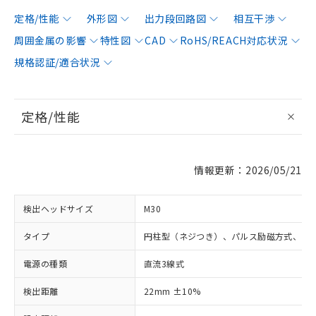
定格/性能
外形図
出力段回路図
相互干渉
周囲金属の影響
特性図
CAD
RoHS/REACH対応状況
規格認証/適合状況
定格/性能
情報更新：2026/05/21
検出ヘッドサイズ
M30
タイプ
円柱型（ネジつき）、パルス励磁方式、シ
電源の種類
直流3線式
検出距離
22mm ±10%