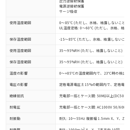
出力逆接続保護
電源逆接続保護
対応済み：EU RoHS指令（10物質）の
サージ吸収
非含有に対応した製品が提供可能な商品で
す。
使用温度範囲
0～85℃ (ただし、氷結、結露しないこと)
対応予定：EU RoHS指令（10物質）の非含
UL温度定格: 0～60℃ (ただし、氷結、結露
ご利用条件
有に対応した製品に切り替える予定のある
商品です。
保存温度範囲
-15～85℃ (ただし、氷結、結露しないこと
対応予定なし：EU RoHS指令（10物質）の
以下の条件をお読みいただき、同意のうえ
非含有に非対応の商品で、対応品を出す予
使用湿度範囲
35～95%RH (ただし、結露しないこと)
ご利用ください。
定はありません。
調査・確認中：EU RoHS指令（10物質）の
保存湿度範囲
35～95%RH (ただし、結露しないこと)
本サービスは、当社制御機器事業取扱
※1 中国RoHS○×表
非含有の対応状況を調査中または確認中の
商品の当社在庫状況および標準価格
温度の影響
0～+85℃の温度範囲内で、23℃時の検出距
商品です。
(税抜)を提供させていただくもので
「○」：最大均質材料含有率が中国RoHSの
非該当品：ライセンス料など無形物で、有
す。
電圧の影響
定格電源電圧±15%の範囲内で、定格電源電
基準値以下であることを示します。
害物質有無と関係のない商品です。
当社制御機器事業取扱商品の中には、
「×」：最大均質材料含有率が中国RoHSの
仕入先様の事情により、非含有部品として
本サービスの対象外となる商品もある
絶縁抵抗
充電部一括とケース間: 50MΩ以上(DC500V
基準値を超えていることを示します。
いたものが、含有品と判明した場合などや
当社は、これら貴社製品のうち、外国
ことをご了承ください。
「－」：未確認です。当社販売部門へお問
むを得ず変更することがあります。
為替および外国貿易法に定める商品
耐電圧
在庫状況および標準価格照会結果は、
充電部一括とケース間: AC1000V 50/60Hz 
い合わせください。
（以下｢規制貨物等」という）を輸出
記載している更新日時点での社内デー
*EU RoHS指令（10物質）：
または国外への提供する場合は、日本
耐振動
耐久: 10～55Hz 複振幅 1.5mm X、Y、Z各
記
タに基づき作成されるものであり、閲
説明
鉛(Pb) 1000ppm以下、 水銀(Hg) 1000ppm以下、 カド
*中国RoHS10物質の基準値 (GB/T26572)：
国政府の輸出許可(または役務取引許
号
覧された時点での実際の在庫および標
ミウム(Cd) 100ppm以下、
Pb(鉛) :1000ppm、 Hg(水銀) : 1000ppm、 Cd(カドミウ
2
耐衝撃
耐久: 1000m/s
X、Y、Z各方向 10回
六価クロム(Cr(Ⅵ)) 1000ppm以下、ポリ臭化ビフェニル