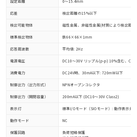
設定距離
0～15.4mm
応差
検出距離の15%以下
検出可能物体
磁性金属、非磁性金属(材質により検出距離
標準検出物体
鉄66×66×1mm
応答周波数
平均値: 2Hz
電源電圧
DC10～30V リップル(p-p) 10%含む、Clas
消費電力
DC24V時、30mA以下: 720mW以下
制御出力（出力形式）
NPNオープンコレクタ
制御出力（開閉容量）
200mA以下 (DC10～30V Class2)
表示灯
標準I/Oモード（SIOモード）: 動作表示灯(橙
動作モード
NC
※1 対応状況
保護回路
負荷短絡保護