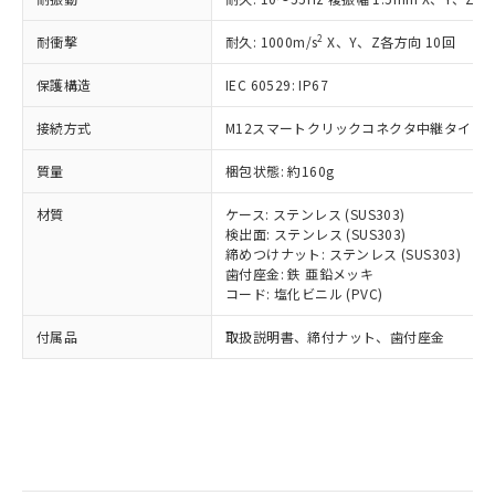
記
タに基づき作成されるものであり、閲
説明
鉛(Pb) 1000ppm以下、 水銀(Hg) 1000ppm以下、 カド
*中国RoHS10物質の基準値 (GB/T26572)：
国政府の輸出許可(または役務取引許
号
覧された時点での実際の在庫および標
ミウム(Cd) 100ppm以下、
Pb(鉛) :1000ppm、 Hg(水銀) : 1000ppm、 Cd(カドミウ
2
耐衝撃
可)を取得するなどの必要な手続きを
耐久: 1000m/s
X、Y、Z各方向 10回
六価クロム(Cr(Ⅵ)) 1000ppm以下、ポリ臭化ビフェニル
ム) : 100ppm、
準価格とは異なる場合があることをご
類(PBB) 1000ppm以下、ポリ臭化ジフェニルエーテル類
Cr(Ⅵ)(六価クロム) : 1000ppm、 PBBs(ポリ臭化ビフェ
とります。
了承ください。
(PBDE) 1000ppm以下、フタル酸ビス(2-エチルヘキシ
○
一定数以上の在庫あり
ニル類) : 1000ppm、 PBDEs(ポリ臭化ジフェニルエーテ
保護構造
IEC 60529: IP67
当社は規制貨物を破棄する場合は、完
ル) (DEHP)(別名：DOP) 1000ppm以下、フタル酸ブチ
正式な納期状況および標準価格はお客
ル類) : 1000ppm、
ルベンジル（BBP） 1000ppm以下、フタル酸ジブチル
全に破砕するなど、違法に輸出されな
DBP(フタル酸ジブチル) : 1000ppm、 DIBP(フタル酸ジ
様のお取引先、またはお客様担当のオ
（DBP） 1000ppm以下、フタル酸ジイソブチル
接続方式
M12スマートクリックコネクタ中継タイプ (0
イソブチル) : 1000ppm、 BBP(フタル酸ブチルベンジ
△
一定数には満たないが在庫あり
いよう必要な手段を講じます。
ムロン制御機器販売店・当社販売員に
(DIBP) 1000ppm以下
ル) : 1000ppm、
当社は貴社製品を、核兵器、ミサイ
但し、RoHS指令で産業用監視および制御機器に対する
DEHP(フタル酸ビス(2-エチルヘキシル)) : 1000ppm
ご相談ください。
質量
梱包状態: 約160g
適用除外項目は除く。
ル、化学兵器、生物兵器またはその他
－
在庫なし(最新の在庫状況につ
オムロン制御機器販売店や当社販売拠
フタル酸エステル類の４物質については閾値を超える意
武器並びにこれらの製造装置等に一切
いては、お客様のお取引先、ま
図的な使用がないことを確認しています。
点は「
販売ネットワーク
」をご確認
材質
ケース: ステンレス (SUS303)
※2 環境保護使用期限
使用いたしません。
たはお客様担当のオムロン制御
ください。
検出面: ステンレス (SUS303)
当社は、貴社製品を第三者に販売する
機器販売店・当社販売員にご確
締めつけナット: ステンレス (SUS303)
在庫状況および標準価格結果を当社の
※2 対応予定月
「ｅ」：有害物質（10物質）のすべてが基
場合は、上記1、2および3の内容を当
歯付座金: 鉄 亜鉛メッキ
認ください)
事前の承諾なく第三者に漏洩または開
準値以下であることを示します。
コード: 塩化ビニル (PVC)
該第三者に通知します。また当社は、
示しないようお願いします。
部品在庫の切り替え状況などにより、予定
「10」：通常の使用状況下において有害物
販売先および販売に係わる関係者が違
マイパーツ機能（部品リスト作成サー
空
受注生産機種、また在庫状況の
付属品
取扱説明書、締付ナット、歯付座金
月が前後することがあります。
質が外部に漏えいし、環境に深刻な影響を
法に輸出するおそれがある場合は、取
ビス）をご利用いただくには、I-Web
白
情報を公開していない機種
及ぼさない年数を意味します。
り引きをいたしません。
メンバーズにご登録されている必要が
「－」：未確認です。当社販売部門へお問
あります。
い合わせください。
お客様が当ウェブサイト上で当社にご
※3 非含有証明書ダウンロード
登録された部品リストについて、当社
および当社の共同利用者が、当社の製
下記の非含有証明書をダウンロードするこ
品・サービスに関するお客様との取