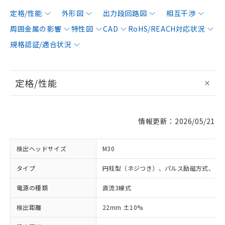
定格/性能
外形図
出力段回路図
相互干渉
周囲金属の影響
特性図
CAD
RoHS/REACH対応状況
規格認証/適合状況
定格/性能
情報更新：2026/05/21
検出ヘッドサイズ
M30
タイプ
円柱型（ネジつき）、パルス励磁方式、シ
電源の種類
直流3線式
検出距離
22mm ±10%