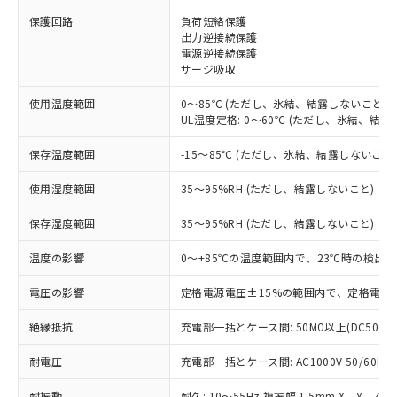
※1 対応状況
保護回路
負荷短絡保護
出力逆接続保護
電源逆接続保護
対応済み：EU RoHS指令（10物質）の
サージ吸収
非含有に対応した製品が提供可能な商品で
す。
使用温度範囲
0～85℃ (ただし、氷結、結露しないこと)
対応予定：EU RoHS指令（10物質）の非含
UL温度定格: 0～60℃ (ただし、氷結、結露
ご利用条件
有に対応した製品に切り替える予定のある
商品です。
保存温度範囲
-15～85℃ (ただし、氷結、結露しないこと
対応予定なし：EU RoHS指令（10物質）の
以下の条件をお読みいただき、同意のうえ
非含有に非対応の商品で、対応品を出す予
使用湿度範囲
35～95%RH (ただし、結露しないこと)
ご利用ください。
定はありません。
調査・確認中：EU RoHS指令（10物質）の
保存湿度範囲
35～95%RH (ただし、結露しないこと)
本サービスは、当社制御機器事業取扱
※1 中国RoHS○×表
非含有の対応状況を調査中または確認中の
商品の当社在庫状況および標準価格
温度の影響
0～+85℃の温度範囲内で、23℃時の検出距
商品です。
(税抜)を提供させていただくもので
「○」：最大均質材料含有率が中国RoHSの
非該当品：ライセンス料など無形物で、有
す。
電圧の影響
定格電源電圧±15%の範囲内で、定格電源電
基準値以下であることを示します。
害物質有無と関係のない商品です。
当社制御機器事業取扱商品の中には、
「×」：最大均質材料含有率が中国RoHSの
仕入先様の事情により、非含有部品として
本サービスの対象外となる商品もある
絶縁抵抗
充電部一括とケース間: 50MΩ以上(DC500V
基準値を超えていることを示します。
いたものが、含有品と判明した場合などや
当社は、これら貴社製品のうち、外国
ことをご了承ください。
「－」：未確認です。当社販売部門へお問
むを得ず変更することがあります。
為替および外国貿易法に定める商品
耐電圧
在庫状況および標準価格照会結果は、
充電部一括とケース間: AC1000V 50/60Hz 
い合わせください。
（以下｢規制貨物等」という）を輸出
記載している更新日時点での社内デー
*EU RoHS指令（10物質）：
または国外への提供する場合は、日本
耐振動
耐久: 10～55Hz 複振幅 1.5mm X、Y、Z各