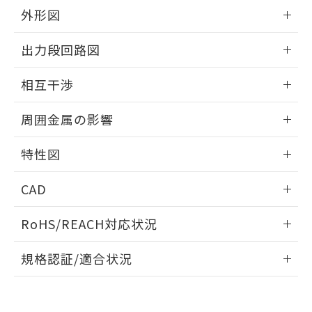
とができます。
合意する
キャンセル
引・商談に必要な範囲で利用すること
外形図
をご了承ください。
EU RoHS指令（10物質）の非含有証明書
情報更新：2026/05/21
※当社の共同利用者とは、
"個人情報
出力段回路図
51物質の非含有証明書（当社基準）
の共同利用に関して"
の「1.共同利
※本証明書は発行日時点で非含有を証明す
用者の範囲」に記載されている法人を
外形図
情報更新：2026/05/21
るもので、過去に遡って非含有を証明する
相互干渉
指します。
ものではありません。
出力段回路図
また、RoHS指令のフタル酸エステル類４
情報更新：2026/05/21
周囲金属の影響
物質の対応では、対応完了までの期間は出
荷製品に未対応品が混在することから備考
相互干渉
情報更新：2026/05/21
特性図
欄に対応日を記載しておりました。
既に当社にて対応品への在庫切替を完了
周囲金属の影響
情報更新：2026/05/21
していることから、特段のことがない限
CAD
り、2022年1月12日より割愛しておりま
検出物体の大きさと材質による影響
す。
ログイン/会員登録いただくと、CADデータをダウンロー
RoHS/REACH対応状況
ドすることができます。
情報更新：2026/7/29
A: 135mm以上、B: 110mm以上
規格認証/適合状況
タイムチャート
ログイン/会員登録
EU RoHS
注意事項・凡例
UL認証
CSA認証
CEマーキング
鉄材