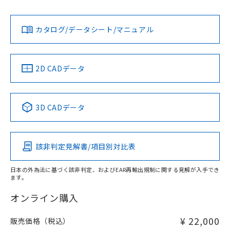
L: 8mm以上、φd: 90mm以上、D: 8mm以上、m: 66mm以
Yes
Yes
Yes
対応状況
対応予定月
※1
※2
上、n: 90mm以上
ダウンロードデータをご利用いただく前に、以下を必ずお読
アルミ材
みください。
カタログ/データシート/マニュアル
対応済み
L: 16mm以上、φd: 120mm以上、D: 16mm以上、m:
ソフトウェアの使用条件
66mm以上、n: 120mm以上
LR型式承認
DNV型式承認
BV型式承認
KR型式承
（イギリス
（ノルウェー
（フランス
（韓国
金属埋め込み
船舶規格）
船舶規格）
船舶規格）
船舶規格
中国 RoHS
注意事項・凡例
2D CADデータ
No
No
No
No
検出領域
中国 RoHS表
※1 ※2
3D CADデータ
この製品の規格認証/適合状況ページへ
Pb
Hg
Cd
Cr(VI)
その他の認証はこちらのページからご検索ください
鉄材
l: 8mm以上、φd: 90mm以上、D: 8mm以上、m: 66mm以
該非判定見解書/項目別対比表
X
O
O
O
上、n: 90mm以上
アルミ材
日本の外為法に基づく該非判定、およびEAR再輸出規制に関する見解が入手でき
l: 16mm以上、φd: 120mm以上、D: 16mm以上、m: 66mm
ます。
"対応済み"や非含有の記載がされた商品であっても、流通
以上、n: 120mm以上
在庫等で未対応品が混在する可能性があります。
オンライン購入
非含有品が必要な際は、弊社営業部門もしくは販売店へお
問い合わせください。
¥ 22,000
販売価格（税込）