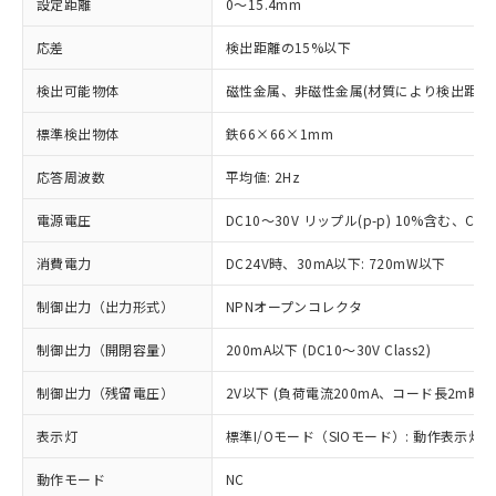
設定距離
0～15.4mm
応差
検出距離の15%以下
検出可能物体
磁性金属、非磁性金属(材質により検出距離
標準検出物体
鉄66×66×1mm
応答周波数
平均値: 2Hz
電源電圧
DC10～30V リップル(p-p) 10%含む、Clas
消費電力
DC24V時、30mA以下: 720mW以下
制御出力（出力形式）
NPNオープンコレクタ
制御出力（開閉容量）
200mA以下 (DC10～30V Class2)
制御出力（残留電圧）
2V以下 (負荷電流200mA、コード長2m時)
表示灯
標準I/Oモード（SIOモード）: 動作表示灯(橙
動作モード
NC