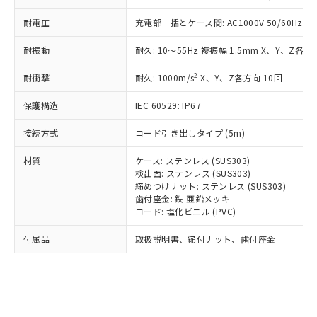
*EU RoHS指令（10物質）：
または国外への提供する場合は、日本
記
タに基づき作成されるものであり、閲
説明
鉛(Pb) 1000ppm以下、 水銀(Hg) 1000ppm以下、 カド
*中国RoHS10物質の基準値 (GB/T26572)：
耐電圧
充電部一括とケース間: AC1000V 50/60Hz 1m
国政府の輸出許可(または役務取引許
号
覧された時点での実際の在庫および標
ミウム(Cd) 100ppm以下、
Pb(鉛) :1000ppm、 Hg(水銀) : 1000ppm、 Cd(カドミウ
可)を取得するなどの必要な手続きを
六価クロム(Cr(Ⅵ)) 1000ppm以下、ポリ臭化ビフェニル
ム) : 100ppm、
準価格とは異なる場合があることをご
類(PBB) 1000ppm以下、ポリ臭化ジフェニルエーテル類
耐振動
耐久: 10～55Hz 複振幅 1.5mm X、Y、Z各方向
Cr(Ⅵ)(六価クロム) : 1000ppm、 PBBs(ポリ臭化ビフェ
とります。
了承ください。
(PBDE) 1000ppm以下、フタル酸ビス(2-エチルヘキシ
○
一定数以上の在庫あり
ニル類) : 1000ppm、 PBDEs(ポリ臭化ジフェニルエーテ
当社は規制貨物を破棄する場合は、完
ル) (DEHP)(別名：DOP) 1000ppm以下、フタル酸ブチ
正式な納期状況および標準価格はお客
ル類) : 1000ppm、
2
耐衝撃
耐久: 1000m/s
X、Y、Z各方向 10回
ルベンジル（BBP） 1000ppm以下、フタル酸ジブチル
全に破砕するなど、違法に輸出されな
DBP(フタル酸ジブチル) : 1000ppm、 DIBP(フタル酸ジ
様のお取引先、またはお客様担当のオ
（DBP） 1000ppm以下、フタル酸ジイソブチル
イソブチル) : 1000ppm、 BBP(フタル酸ブチルベンジ
△
一定数には満たないが在庫あり
いよう必要な手段を講じます。
ムロン制御機器販売店・当社販売員に
(DIBP) 1000ppm以下
ル) : 1000ppm、
保護構造
IEC 60529: IP67
当社は貴社製品を、核兵器、ミサイ
但し、RoHS指令で産業用監視および制御機器に対する
DEHP(フタル酸ビス(2-エチルヘキシル)) : 1000ppm
ご相談ください。
適用除外項目は除く。
ル、化学兵器、生物兵器またはその他
－
在庫なし(最新の在庫状況につ
オムロン制御機器販売店や当社販売拠
接続方式
コード引き出しタイプ (5m)
フタル酸エステル類の４物質については閾値を超える意
武器並びにこれらの製造装置等に一切
いては、お客様のお取引先、ま
図的な使用がないことを確認しています。
点は「
販売ネットワーク
」をご確認
※2 環境保護使用期限
使用いたしません。
たはお客様担当のオムロン制御
材質
ケース: ステンレス (SUS303)
ください。
当社は、貴社製品を第三者に販売する
検出面: ステンレス (SUS303)
機器販売店・当社販売員にご確
在庫状況および標準価格結果を当社の
※2 対応予定月
「ｅ」：有害物質（10物質）のすべてが基
締めつけナット: ステンレス (SUS303)
場合は、上記1、2および3の内容を当
認ください)
事前の承諾なく第三者に漏洩または開
歯付座金: 鉄 亜鉛メッキ
準値以下であることを示します。
該第三者に通知します。また当社は、
示しないようお願いします。
コード: 塩化ビニル (PVC)
部品在庫の切り替え状況などにより、予定
「10」：通常の使用状況下において有害物
販売先および販売に係わる関係者が違
マイパーツ機能（部品リスト作成サー
空
受注生産機種、また在庫状況の
月が前後することがあります。
質が外部に漏えいし、環境に深刻な影響を
法に輸出するおそれがある場合は、取
ビス）をご利用いただくには、I-Web
白
情報を公開していない機種
付属品
取扱説明書、締付ナット、歯付座金
及ぼさない年数を意味します。
り引きをいたしません。
メンバーズにご登録されている必要が
「－」：未確認です。当社販売部門へお問
あります。
い合わせください。
お客様が当ウェブサイト上で当社にご
※3 非含有証明書ダウンロード
登録された部品リストについて、当社
および当社の共同利用者が、当社の製