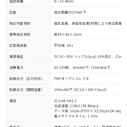
設定距離
0～15.4mm
応差
検出距離の15%以下
検出可能物体
磁性金属、非磁性金属(材質により検出距離が
標準検出物体
鉄66×66×1mm
応答周波数
平均値: 2Hz
電源電圧
DC10～30V リップル(p-p) 10%含む、Class2
消費電力
DC24V時、30mA以下: 720mW以下
制御出力（出力形式）
PNPオープンコレクタ
制御出力（開閉容量）
100mA以下 (DC10～30V Class2)
通信
IO-Link Ver1.1
伝送速度: COM2 (38.4kbps)
データ長: 2byte (PDサイズ)/1byte (M-sequen
最小サイクルタイム: 2.3ms
表示灯
標準I/Oモード（SIOモード）: 動作表示灯(橙L