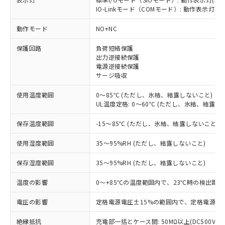
IO-Linkモード（COMモード）: 動作表示灯(橙L
※1 対応状況
動作モード
NO+NC
対応済み：EU RoHS指令（10物質）の
保護回路
負荷短絡保護
非含有に対応した製品が提供可能な商品で
出力逆接続保護
す。
電源逆接続保護
対応予定：EU RoHS指令（10物質）の非含
サージ吸収
ご利用条件
有に対応した製品に切り替える予定のある
商品です。
使用温度範囲
0～85℃ (ただし、氷結、結露しないこと)
対応予定なし：EU RoHS指令（10物質）の
UL温度定格: 0～60℃ (ただし、氷結、結露し
以下の条件をお読みいただき、同意のうえ
非含有に非対応の商品で、対応品を出す予
ご利用ください。
保存温度範囲
-15～85℃ (ただし、氷結、結露しないこと)
定はありません。
調査・確認中：EU RoHS指令（10物質）の
本サービスは、当社制御機器事業取扱
※1 中国RoHS○×表
使用湿度範囲
35～95%RH (ただし、結露しないこと)
非含有の対応状況を調査中または確認中の
商品の当社在庫状況および標準価格
商品です。
(税抜)を提供させていただくもので
保存湿度範囲
35～95%RH (ただし、結露しないこと)
「○」：最大均質材料含有率が中国RoHSの
非該当品：ライセンス料など無形物で、有
す。
基準値以下であることを示します。
害物質有無と関係のない商品です。
当社制御機器事業取扱商品の中には、
温度の影響
0～+85℃の温度範囲内で、23℃時の検出距離
「×」：最大均質材料含有率が中国RoHSの
仕入先様の事情により、非含有部品として
本サービスの対象外となる商品もある
基準値を超えていることを示します。
いたものが、含有品と判明した場合などや
当社は、これら貴社製品のうち、外国
電圧の影響
定格電源電圧±15%の範囲内で、定格電源電圧
ことをご了承ください。
「－」：未確認です。当社販売部門へお問
むを得ず変更することがあります。
為替および外国貿易法に定める商品
在庫状況および標準価格照会結果は、
い合わせください。
（以下｢規制貨物等」という）を輸出
絶縁抵抗
充電部一括とケース間: 50MΩ以上(DC500Vメ
記載している更新日時点での社内デー