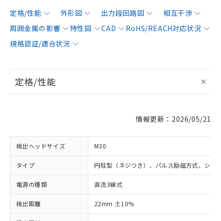
定格/性能
外形図
出力段回路図
相互干渉
周囲金属の影響
特性図
CAD
RoHS/REACH対応状況
規格認証/適合状況
定格/性能
情報更新：2026/05/21
検出ヘッドサイズ
M30
タイプ
円柱型（ネジつき）、パルス励磁方式、シー
電源の種類
直流3線式
検出距離
22mm ±10%