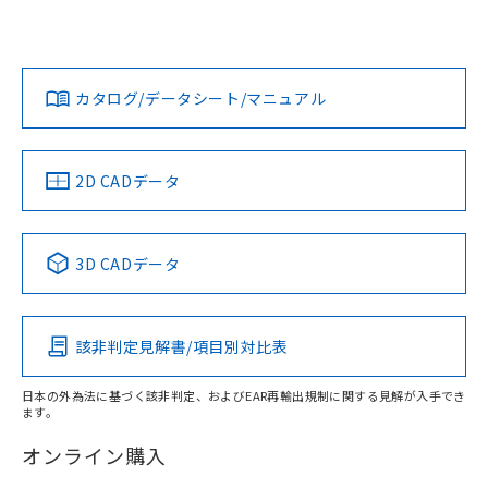
UL認証
CSA認証
CEマーキング
鉄材
L: 8mm以上、φd: 90mm以上、D: 8mm以上、m: 66mm以
Yes
Yes
Yes
対応状況
対応予定月
※1
※2
上、n: 90mm以上
ダウンロードデータをご利用いただく前に、以下を必ずお読
アルミ材
みください。
カタログ/データシート/マニュアル
対応済み
L: 16mm以上、φd: 120mm以上、D: 16mm以上、m:
ソフトウェアの使用条件
66mm以上、n: 120mm以上
LR型式承認
DNV型式承認
BV型式承認
KR型式承
（イギリス
（ノルウェー
（フランス
（韓国
金属埋め込み
船舶規格）
船舶規格）
船舶規格）
船舶規格
中国 RoHS
注意事項・凡例
2D CADデータ
No
No
No
No
検出領域
中国 RoHS表
※1 ※2
3D CADデータ
この製品の規格認証/適合状況ページへ
Pb
Hg
Cd
Cr(VI)
その他の認証はこちらのページからご検索ください
鉄材
l: 8mm以上、φd: 90mm以上、D: 8mm以上、m: 66mm以
該非判定見解書/項目別対比表
X
O
O
O
上、n: 90mm以上
アルミ材
日本の外為法に基づく該非判定、およびEAR再輸出規制に関する見解が入手でき
l: 16mm以上、φd: 120mm以上、D: 16mm以上、m: 66mm
ます。
"対応済み"や非含有の記載がされた商品であっても、流通
以上、n: 120mm以上
在庫等で未対応品が混在する可能性があります。
オンライン購入
非含有品が必要な際は、弊社営業部門もしくは販売店へお