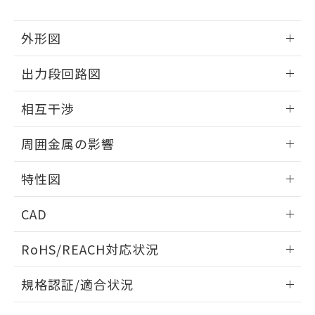
下記の非含有証明書をダウンロードするこ
品・サービスに関するお客様との取
とができます。
合意する
キャンセル
引・商談に必要な範囲で利用すること
外形図
をご了承ください。
EU RoHS指令（10物質）の非含有証明書
※当社の共同利用者とは、
"個人情報
51物質の非含有証明書（当社基準）
情報更新：2026/05/21
の共同利用に関して"
の「1.共同利
出力段回路図
※本証明書は発行日時点で非含有を証明す
用者の範囲」に記載されている法人を
るもので、過去に遡って非含有を証明する
外形図
指します。
情報更新：2026/05/21
相互干渉
ものではありません。
また、RoHS指令のフタル酸エステル類４
出力段回路図
情報更新：2026/05/21
物質の対応では、対応完了までの期間は出
周囲金属の影響
荷製品に未対応品が混在することから備考
相互干渉
欄に対応日を記載しておりました。
情報更新：2026/05/21
特性図
既に当社にて対応品への在庫切替を完了
していることから、特段のことがない限
周囲金属の影響
情報更新：2026/05/21
り、2022年1月12日より割愛しておりま
CAD
す。
検出物体の大きさと材質による影響
ログイン/会員登録いただくと、CADデータをダウンロー
RoHS/REACH対応状況
ドすることができます。
情報更新：2026/7/29
A: 135mm以上、B: 110mm以上
規格認証/適合状況
タイムチャート
ログイン/会員登録
EU RoHS
注意事項・凡例