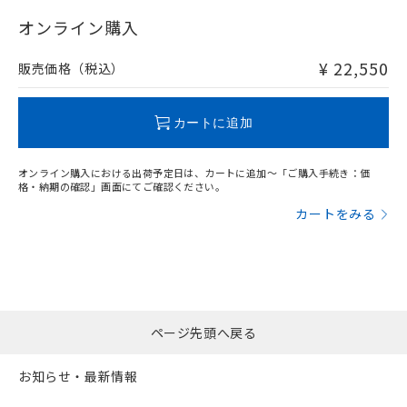
"対応済み"や非含有の記載がされた商品であっても、流通
以上、n: 120mm以上
在庫等で未対応品が混在する可能性があります。
オンライン購入
非含有品が必要な際は、弊社営業部門もしくは販売店へお
問い合わせください。
¥ 22,550
販売価格（税込）
この製品のRoHS/REACH対応状況ページへ
カートに追加
オンライン購入における出荷予定日は、カートに追加～「ご購入手続き：価
格・納期の確認」画面にてご確認ください。
カートをみる
ページ先頭へ戻る
お知らせ・最新情報