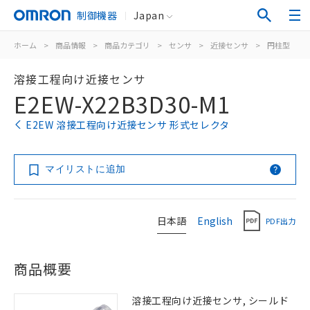
制御機器
Japan
ホーム
>
商品情報
>
商品カテゴリ
>
センサ
>
近接センサ
>
円柱型
>
溶接工程向け近接センサ
E2EW-X22B3D30-M1
E2EW 溶接工程向け近接センサ 形式セレクタ
マイリストに追加
日本語
English
PDF出力
商品概要
溶接工程向け近接センサ, シールド