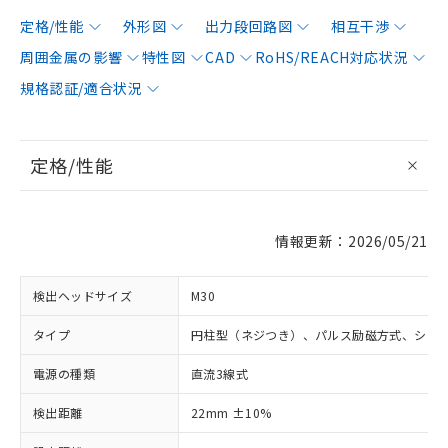
定格/性能
外形図
出力段回路図
相互干渉
周囲金属の影響
特性図
CAD
RoHS/REACH対応状況
規格認証/適合状況
定格/性能
情報更新：2026/05/21
検出ヘッドサイズ
M30
タイプ
円柱型（ネジつき）、パルス励磁方式、シー
電源の種類
直流3線式
検出距離
22mm ±10%