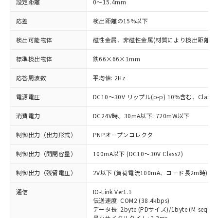
設定距離
0～15.4mm
応差
検出距離の15%以下
検出可能物体
磁性金属、非磁性金属(材質により検出距離が
標準検出物体
鉄66×66×1mm
応答周波数
平均値: 2Hz
電源電圧
DC10～30V リップル(p-p) 10%含む、Class2
消費電力
DC24V時、30mA以下: 720mW以下
制御出力（出力形式）
PNPオープンコレクタ
制御出力（開閉容量）
100mA以下 (DC10～30V Class2)
制御出力（残留電圧）
2V以下 (負荷電流100mA、コード長2m時)
通信
IO-Link Ver1.1
伝送速度: COM2 (38.4kbps)
データ長: 2byte (PDサイズ)/1byte (M-sequen
最小サイクルタイム: 2.3ms