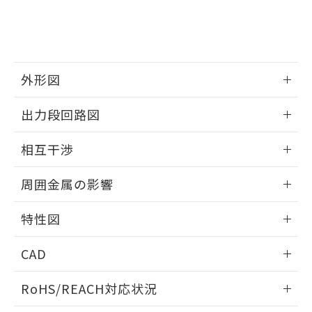
登録された部品リストについて、当社
および当社の共同利用者が、当社の製
下記の非含有証明書をダウンロードするこ
品・サービスに関するお客様との取
とができます。
合意する
キャンセル
引・商談に必要な範囲で利用すること
をご了承ください。
EU RoHS指令（10物質）の非含有証明書
※当社の共同利用者とは、
"個人情報
外形図
51物質の非含有証明書（当社基準）
の共同利用に関して"
の「1.共同利
※本証明書は発行日時点で非含有を証明す
用者の範囲」に記載されている法人を
情報更新：2026/05/21
るもので、過去に遡って非含有を証明する
出力段回路図
指します。
ものではありません。
外形図
情報更新：2026/05/21
また、RoHS指令のフタル酸エステル類４
相互干渉
物質の対応では、対応完了までの期間は出
荷製品に未対応品が混在することから備考
出力段回路図
情報更新：2026/05/21
周囲金属の影響
欄に対応日を記載しておりました。
既に当社にて対応品への在庫切替を完了
相互干渉
情報更新：2026/05/21
していることから、特段のことがない限
特性図
り、2022年1月12日より割愛しておりま
周囲金属の影響
す。
情報更新：2026/05/21
CAD
検出物体の大きさと材質による影響
ログイン/会員登録いただくと、CADデータをダウンロー
RoHS/REACH対応状況
ドすることができます。