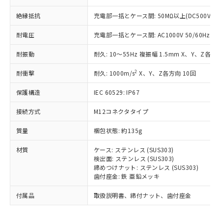
為替および外国貿易法に定める商品
在庫状況および標準価格照会結果は、
い合わせください。
（以下｢規制貨物等」という）を輸出
記載している更新日時点での社内デー
絶縁抵抗
充電部一括とケース間: 50MΩ以上(DC500Vメ
*EU RoHS指令（10物質）：
または国外への提供する場合は、日本
記
タに基づき作成されるものであり、閲
説明
鉛(Pb) 1000ppm以下、 水銀(Hg) 1000ppm以下、 カド
*中国RoHS10物質の基準値 (GB/T26572)：
国政府の輸出許可(または役務取引許
号
覧された時点での実際の在庫および標
ミウム(Cd) 100ppm以下、
耐電圧
充電部一括とケース間: AC1000V 50/60Hz 1m
Pb(鉛) :1000ppm、 Hg(水銀) : 1000ppm、 Cd(カドミウ
可)を取得するなどの必要な手続きを
六価クロム(Cr(Ⅵ)) 1000ppm以下、ポリ臭化ビフェニル
ム) : 100ppm、
準価格とは異なる場合があることをご
類(PBB) 1000ppm以下、ポリ臭化ジフェニルエーテル類
Cr(Ⅵ)(六価クロム) : 1000ppm、 PBBs(ポリ臭化ビフェ
とります。
耐振動
耐久: 10～55Hz 複振幅 1.5mm X、Y、Z各方向
了承ください。
(PBDE) 1000ppm以下、フタル酸ビス(2-エチルヘキシ
○
一定数以上の在庫あり
ニル類) : 1000ppm、 PBDEs(ポリ臭化ジフェニルエーテ
当社は規制貨物を破棄する場合は、完
ル) (DEHP)(別名：DOP) 1000ppm以下、フタル酸ブチ
正式な納期状況および標準価格はお客
ル類) : 1000ppm、
ルベンジル（BBP） 1000ppm以下、フタル酸ジブチル
全に破砕するなど、違法に輸出されな
2
DBP(フタル酸ジブチル) : 1000ppm、 DIBP(フタル酸ジ
耐衝撃
耐久: 1000m/s
X、Y、Z各方向 10回
様のお取引先、またはお客様担当のオ
（DBP） 1000ppm以下、フタル酸ジイソブチル
イソブチル) : 1000ppm、 BBP(フタル酸ブチルベンジ
△
一定数には満たないが在庫あり
いよう必要な手段を講じます。
ムロン制御機器販売店・当社販売員に
(DIBP) 1000ppm以下
ル) : 1000ppm、
保護構造
IEC 60529: IP67
当社は貴社製品を、核兵器、ミサイ
但し、RoHS指令で産業用監視および制御機器に対する
DEHP(フタル酸ビス(2-エチルヘキシル)) : 1000ppm
ご相談ください。
適用除外項目は除く。
ル、化学兵器、生物兵器またはその他
－
在庫なし(最新の在庫状況につ
オムロン制御機器販売店や当社販売拠
フタル酸エステル類の４物質については閾値を超える意
接続方式
M12コネクタタイプ
武器並びにこれらの製造装置等に一切
いては、お客様のお取引先、ま
図的な使用がないことを確認しています。
点は「
販売ネットワーク
」をご確認
※2 環境保護使用期限
使用いたしません。
たはお客様担当のオムロン制御
ください。
質量
梱包状態: 約135g
当社は、貴社製品を第三者に販売する
機器販売店・当社販売員にご確
在庫状況および標準価格結果を当社の
※2 対応予定月
「ｅ」：有害物質（10物質）のすべてが基
場合は、上記1、2および3の内容を当
認ください)
事前の承諾なく第三者に漏洩または開
材質
ケース: ステンレス (SUS303)
準値以下であることを示します。
該第三者に通知します。また当社は、
示しないようお願いします。
検出面: ステンレス (SUS303)
部品在庫の切り替え状況などにより、予定
「10」：通常の使用状況下において有害物
販売先および販売に係わる関係者が違
締めつけナット: ステンレス (SUS303)
マイパーツ機能（部品リスト作成サー
空
受注生産機種、また在庫状況の
月が前後することがあります。
質が外部に漏えいし、環境に深刻な影響を
法に輸出するおそれがある場合は、取
歯付座金: 鉄 亜鉛メッキ
ビス）をご利用いただくには、I-Web
白
情報を公開していない機種
及ぼさない年数を意味します。
り引きをいたしません。
メンバーズにご登録されている必要が
「－」：未確認です。当社販売部門へお問
付属品
取扱説明書、締付ナット、歯付座金
あります。
い合わせください。
お客様が当ウェブサイト上で当社にご
※3 非含有証明書ダウンロード