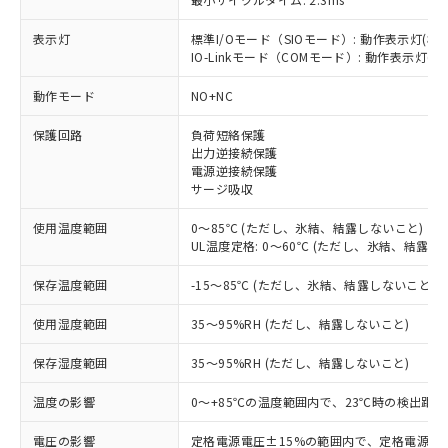
表示灯
標準I/Oモード（SIOモード）: 動作表示灯(橙L
IO-Linkモード（COMモード）: 動作表示灯(橙L
※1 対応状況
動作モード
NO+NC
対応済み：EU RoHS指令（10物質）の
非含有に対応した製品が提供可能な商品で
保護回路
負荷短絡保護
す。
出力逆接続保護
電源逆接続保護
対応予定：EU RoHS指令（10物質）の非含
ご利用条件
サージ吸収
有に対応した製品に切り替える予定のある
商品です。
使用温度範囲
0～85℃ (ただし、氷結、結露しないこと)
対応予定なし：EU RoHS指令（10物質）の
UL温度定格: 0～60℃ (ただし、氷結、結露し
以下の条件をお読みいただき、同意のうえ
非含有に非対応の商品で、対応品を出す予
ご利用ください。
定はありません。
保存温度範囲
-15～85℃ (ただし、氷結、結露しないこと)
調査・確認中：EU RoHS指令（10物質）の
本サービスは、当社制御機器事業取扱
※1 中国RoHS○×表
非含有の対応状況を調査中または確認中の
使用湿度範囲
35～95%RH (ただし、結露しないこと)
商品の当社在庫状況および標準価格
商品です。
(税抜)を提供させていただくもので
「○」：最大均質材料含有率が中国RoHSの
非該当品：ライセンス料など無形物で、有
保存湿度範囲
35～95%RH (ただし、結露しないこと)
す。
基準値以下であることを示します。
害物質有無と関係のない商品です。
当社制御機器事業取扱商品の中には、
「×」：最大均質材料含有率が中国RoHSの
温度の影響
0～+85℃の温度範囲内で、23℃時の検出距離
仕入先様の事情により、非含有部品として
本サービスの対象外となる商品もある
基準値を超えていることを示します。
いたものが、含有品と判明した場合などや
当社は、これら貴社製品のうち、外国
ことをご了承ください。
電圧の影響
定格電源電圧±15%の範囲内で、定格電源電圧
「－」：未確認です。当社販売部門へお問
むを得ず変更することがあります。