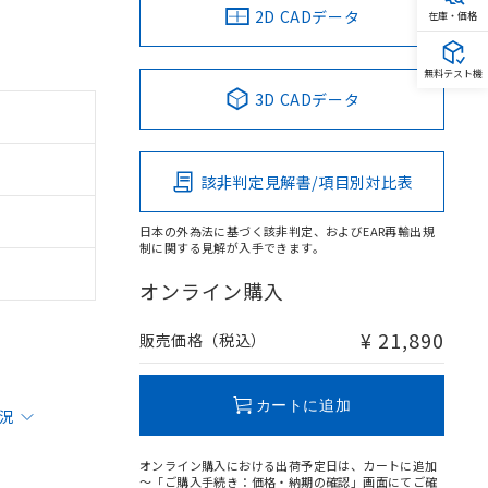
2D CADデータ
在庫・価格
無料テスト機
3D CADデータ
該非判定見解書/項目別対比表
日本の外為法に基づく該非判定、およびEAR再輸出規
制に関する見解が入手できます。
オンライン購入
¥ 21,890
販売価格（税込）
カートに追加
状況
オンライン購入における出荷予定日は、カートに追加
～「ご購入手続き：価格・納期の確認」画面にてご確