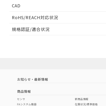
周囲金属の影響
CAD
検出物体の大きさと材質による影響
ログイン/会員登録いただくと、CADデータをダウンロ
RoHS/REACH対応状況
規格認証/適合状況
A: 135mm以上、B: 110mm以上
タイムチャート
EU RoHS
注意事項・凡例
UL認証
CSA認証
CEマーキング
ダウンロードデータをご利用いただく前に、以下を必ずお読
Yes
Yes
Yes
対応状況
対応予定月
※1
※2
鉄材
ソフトウェアの使用条件
L: 8mm以上、φd: 90mm以上、D: 8mm以上、m: 66mm以
対応済み
アルミ材
L: 16mm以上、φd: 120mm以上、D: 16mm以上、m: 66m
LR型式承認
DNV型式承認
BV型式承認
KR
（イギリス
（ノルウェー
（フランス
（
金属埋め込み
お知らせ・最新情報
中国 RoHS
注意事項・凡例
船舶規格）
船舶規格）
船舶規格）
船
商品情報
検出領域
No
No
No
No
中国 RoHS表
※1 ※2
センサ
新商品情報
FAシステム機器
在庫状況/標準価格