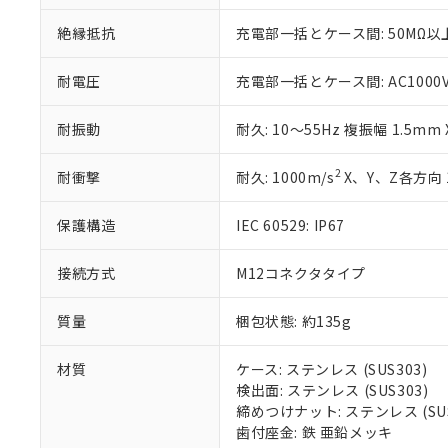
いる法人を指
EU RoHS指令（
51物質の非含有証
絶縁抵抗
充電部一括とケース間: 50MΩ以上
※本証明書は発行
また、RoHS指
耐電圧
充電部一括とケース間: AC1000V 5
混在することから
既に当社にて対応
耐振動
耐久: 10～55Hz 複振幅 1.5mm
り割愛しておりま
2
耐衝撃
耐久: 1000m/s
X、Y、Z各方向 
保護構造
IEC 60529: IP67
接続方式
M12コネクタタイプ
質量
梱包状態: 約135g
材質
ケース: ステンレス (SUS303)
検出面: ステンレス (SUS303)
締めつけナット: ステンレス (SUS
歯付座金: 鉄 亜鉛メッキ