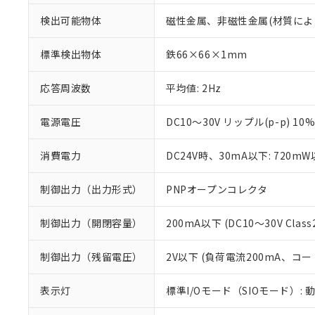
検出可能物体
磁性金属、非磁性金属(材質によ
標準検出物体
鉄66×66×1mm
応答周波数
平均値: 2Hz
電源電圧
DC10～30V リップル(p-p) 10
消費電力
DC24V時、30mA以下: 720m
制御出力（出力形式）
PNPオープンコレクタ
制御出力（開閉容量）
200mA以下 (DC10～30V Class
※1 対応状況
制御出力（残留電圧）
2V以下 (負荷電流200mA、コー
対応済み：EU
対応予定：EU R
表示灯
標準I/Oモード（SIOモード）: 
対応予定なし：EU
調査・確認中：EU