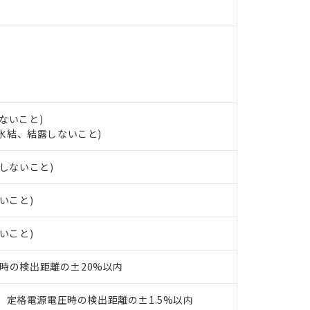
ンス料など無形物で、有害物質有無と関係のない商品です。
○×表
より、非含有部品としていたものが、含有品と判明した場合などやむ
みいただき、同意のうえご利用ください。
材料含有率が中国RoHSの基準値以下であることを示します。
材料含有率が中国RoHSの基準値を超えていることを示します。
、当社制御機器事業取扱商品の当社在庫状況および標準価格(税抜)
ら貴社製品のうち、外国為替および外国貿易法に定める商品（以下｢
質）：
す。当社販売部門へお問い合わせください。
 水銀(Hg) 1000ppm以下、 カドミウム(Cd) 100ppm以下、
たは国外への提供する場合は、日本国政府の輸出許可(または役務取
000ppm以下、ポリ臭化ビフェニル類(PBB) 1000ppm以下、ポリ臭化ジフェニルエーテル類(P
事業取扱商品の中には、本サービスの対象外となる商品もあること
手続きをとります。
キシル) (DEHP)(別名：DOP) 1000ppm以下、フタル酸ブチルベンジル（BBP） 100
(GB/T26572)：
以下、フタル酸ジイソブチル (DIBP) 1000ppm以下
び標準価格照会結果は、記載している更新日時点での社内データに
物を破棄する場合は、完全に破砕するなど、違法に輸出されないよ
(水銀) : 1000ppm、 Cd(カドミウム) : 100ppm、
ないこと)
業用監視および制御機器に対する適用除外項目は除く。
覧された時点での実際の在庫および標準価格とは異なる場合がある
1000ppm、 PBBs(ポリ臭化ビフェニル類) : 1000ppm、 PBDEs(ポリ臭化ジフェニルエーテル類
物質については閾値を超える意図的な使用がないことを確認しています。
し、氷結、結露しないこと)
上の在庫あり
 1000ppm、 DIBP(フタル酸ジイソブチル) : 1000ppm、 BBP(フタル酸ブチルベンジル) :
品を、核兵器、ミサイル、化学兵器、生物兵器またはその他武器並
チルヘキシル)) : 1000ppm
況および標準価格はお客様のお取引先、またはお客様担当のオムロ
用いたしません。
露しないこと)
ご相談ください。
は満たないが在庫あり
製品を第三者に販売する場合は、上記1、2および3の内容を当該第
機器販売店や当社販売拠点は「
販売ネットワーク
」をご確認くだ
販売先および販売に係わる関係者が違法に輸出するおそれがある場
用期限
び標準価格結果を当社の事前の承諾なく第三者に漏洩または開示し
え状況などにより、予定月が前後することがあります。
ないこと)
(最新の在庫状況については、お客様のお取引先、またはお客様担当
（10物質）のすべてが基準値以下であることを示します。
店・当社販売員にご確認ください)
能（部品リスト作成サービス）をご利用いただくには、I-Webメン
使用状況下において有害物質が外部に漏えいし、環境に深刻な影響を
ないこと)
あります。
機種、また在庫状況の情報を公開していない機種
ェブサイト上で当社にご登録された部品リストについて、当社およ
書ダウンロード
す。当社販売部門へお問い合わせください。
℃時の検出距離の±20%以内
品・サービスに関するお客様との取引・商談に必要な範囲で利用す
合意する
キャンセル
書をダウンロードすることができます。
利用者とは、
"個人情報の共同利用に関して"
の「1.共同利用者の
、定格電源電圧時の検出距離の±1.5%以内