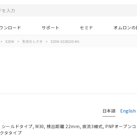
ウンロード
サポート
セミナ
オムロンの
>
E2EW
>
形式セレクタ
>
E2EW-X22B230-M1
日本語
English
ールドタイプ, M30, 検出距離 22mm, 直流3線式, PNPオープンコレ
コネクタタイプ