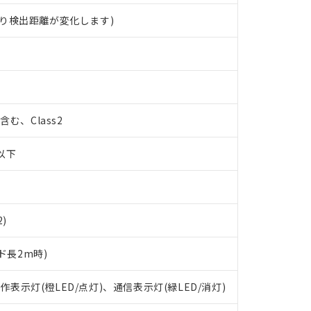
り検出距離が変化します)
%含む、Class2
W以下
2)
ド長2m時)
 RoHS指令（10物質）の非含有に対応した製品が提供可能な商品です
oHS指令（10物質）の非含有に対応した製品に切り替える予定のある
動作表示灯(橙LED/点灯)、通信表示灯(緑LED/消灯)
 RoHS指令（10物質）の非含有に非対応の商品で、対応品を出す予
 RoHS指令（10物質）の非含有の対応状況を調査中または確認中の