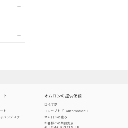
026/05/21
2026/7/29
ート
オムロンの提供価値
目指す姿
ポート
コンセプト「i-Automation!」
ジャパンデスク
オムロンの強み
お客様との共創拠点
AUTOMATION CENTER