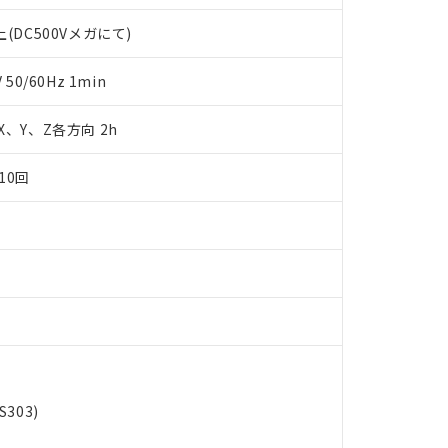
します。
10物質）の非含有証明書
明書（当社基準）
(DC500Vメガにて)
日時点で非含有を証明するもので、過去に遡って非含有を証明するも
令のフタル酸エステル類４物質の対応では、対応完了までの期間は出
0/60Hz 1min
備考欄に対応日を記載しておりました。
品への在庫切替を完了していることから、特段のことがない限り、20
 X、Y、Z各方向 2h
す。
10回
303)