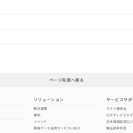
情報更新：2
ードすることができます。
情報更新：
ログイン/会員登録
CCC認証
電波法
みください。
N/A
N/A
非含有証明書
※3
上、n: 90mm以上
ページ先頭へ戻る
ダウンロードはこちら
m以上、n: 120mm以上
型式承認
NK型式承認
ABS型式承認
韓国
（日本
（アメリカ
ソリューション
サービスサポ
舶規格）
船舶規格）
船舶規格）
解決提案
テスト機貸出
事例
ロボティクスサ
No
No
イベント
日本語相談窓口
現場データ活用サービスi-BELT
輸出該非判定