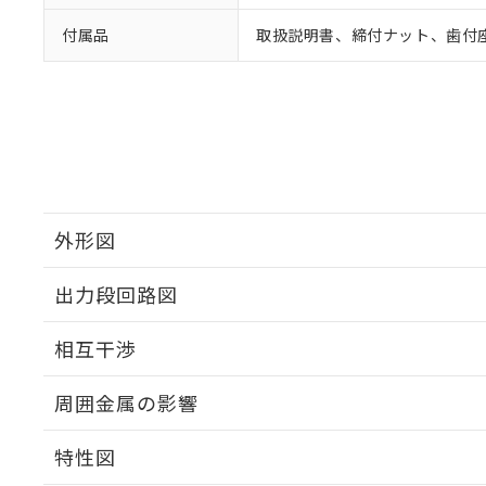
付属品
取扱説明書、締付ナット、歯付
外形図
出力段回路図
外形図
相互干渉
出力段回路図
周囲金属の影響
相互干渉
特性図