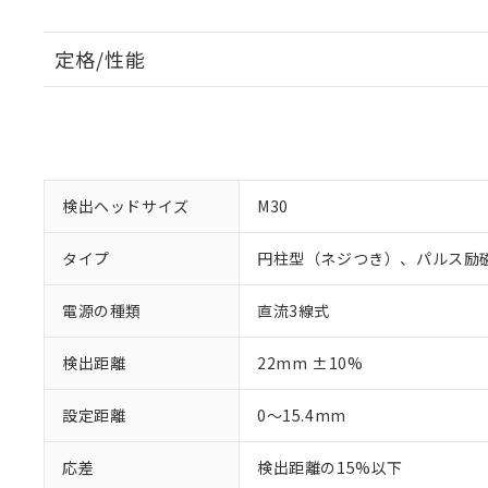
定格/性能
検出ヘッドサイズ
M30
タイプ
円柱型（ネジつき）、パルス励
電源の種類
直流3線式
検出距離
22mm ±10%
設定距離
0～15.4mm
応差
検出距離の15%以下