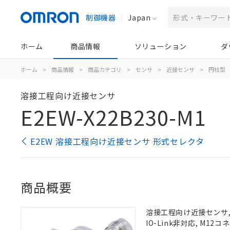
制御機器
Japan
ホーム
商品情報
ソリューション
ダ
ホーム
>
商品情報
>
商品カテゴリ
>
センサ
>
近接センサ
>
円柱型
溶接工程向け近接センサ
E2EW-X22B230-M1
E2EW 溶接工程向け近接センサ 形式セレクタ
商品概要
溶接工程向け近接センサ, シ
IO-Link非対応, M12