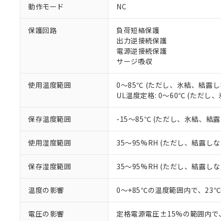
ご利用条件
非該当品：ライセ
動作モード
NC
※1 中国RoHS
仕入先様の事情に
があります。
以下の条件をお読
保護回路
負荷短絡保護
「○」：最大均質
出力逆接続保護
「×」：最大均質
本サービスは
当社は、これ
*EU RoHS指令（10物
電源逆接続保護
「－」：未確認で
鉛(Pb) 1000ppm以下、
くものです。
う）を輸出ま
サージ吸収
記
説明
六価クロム(Cr(Ⅵ)) 1
当社制御機器
などの必要な
フタル酸ビス(2-エチルヘ
号
*中国RoHS10物質の基準値 
ル（DBP） 1000ppm
在庫状況およ
当社は規制貨
Pb(鉛) :1000ppm、 Hg
使用温度範囲
0～85℃ (ただし、氷結、結露し
但し、RoHS指令で産
のであり、閲
ます。
Cr(Ⅵ)(六価クロム) : 
フタル酸エステル類の４
UL温度定格: 0～60℃ (ただ
○
一定数以
DBP(フタル酸ジブチル) :
い。
当社は貴社製
DEHP(フタル酸ビス(2-エ
正式な納期状
置等に一切使
保存温度範囲
-15～85℃ (ただし、氷結、結
当社販売員に
※2 対応予定月
△
一定数に
当社は、貴社
オムロン制御
また当社は、
※2 環境保護使
在庫状況およ
部品在庫の切り替
たしません。
使用湿度範囲
35～95%RH (ただし、結露し
－
在庫なし
す。
「ｅ」：有害物質
機器販売
マイパーツ機
「10」：通常の
保存湿度範囲
35～95%RH (ただし、結露し
ている必要が
味します。
空
受注生産
お客様が当ウ
※3 非含有証明
「－」：未確認で
白
温度の影響
0～+85℃の温度範囲内で、23
が、当社の製
さい。
下記の非含有証明
※当社の共同
電圧の影響
定格電源電圧±15%の範囲内で