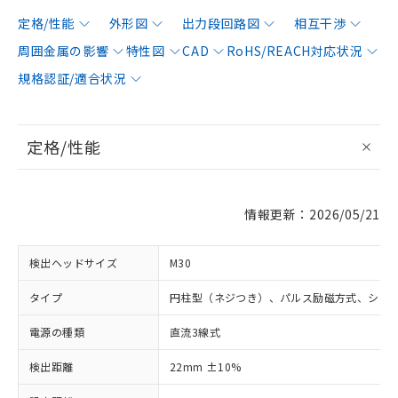
定格/性能
外形図
出力段回路図
相互干渉
周囲金属の影響
特性図
CAD
RoHS/REACH対応状況
規格認証/適合状況
定格/性能
情報更新：2026/05/21
検出ヘッドサイズ
M30
タイプ
円柱型（ネジつき）、パルス励磁方式、シー
電源の種類
直流3線式
検出距離
22mm ±10%