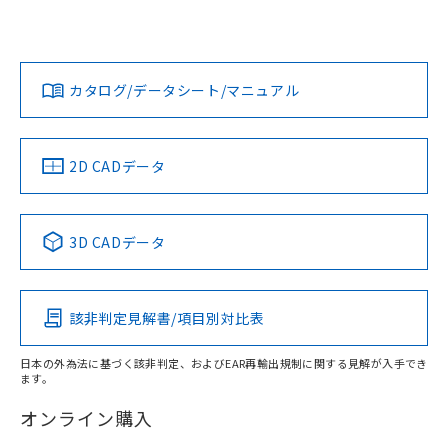
UL認証
CSA認証
CEマーキング
鉄材
L: 8mm以上、φd: 90mm以上、D: 8mm以上、m: 66mm以
Yes
Yes
Yes
対応状況
対応予定月
※1
※2
上、n: 90mm以上
ダウンロードデータをご利用いただく前に、以下を必ずお読
アルミ材
みください。
カタログ/データシート/マニュアル
対応済み
L: 16mm以上、φd: 120mm以上、D: 16mm以上、m:
ソフトウェアの使用条件
66mm以上、n: 120mm以上
LR型式承認
DNV型式承認
BV型式承認
KR型式承
（イギリス
（ノルウェー
（フランス
（韓国
金属埋め込み
船舶規格）
船舶規格）
船舶規格）
船舶規格
中国 RoHS
注意事項・凡例
2D CADデータ
No
No
No
No
検出領域
中国 RoHS表
※1 ※2
3D CADデータ
この製品の規格認証/適合状況ページへ
Pb
Hg
Cd
Cr(VI)
その他の認証はこちらのページからご検索ください
鉄材
l: 8mm以上、φd: 90mm以上、D: 8mm以上、m: 66mm以
該非判定見解書/項目別対比表
X
O
O
O
上、n: 90mm以上
アルミ材
日本の外為法に基づく該非判定、およびEAR再輸出規制に関する見解が入手でき
l: 16mm以上、φd: 120mm以上、D: 16mm以上、m: 66mm
ます。
"対応済み"や非含有の記載がされた商品であっても、流通
以上、n: 120mm以上
在庫等で未対応品が混在する可能性があります。
オンライン購入
非含有品が必要な際は、弊社営業部門もしくは販売店へお