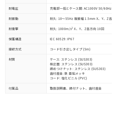
*EU RoHS指令（10物質）：
または国外への提供する場合は、日本
記
タに基づき作成されるものであり、閲
説明
鉛(Pb) 1000ppm以下、 水銀(Hg) 1000ppm以下、 カド
*中国RoHS10物質の基準値 (GB/T26572)：
耐電圧
充電部一括とケース間: AC1000V 50/60Hz 1m
国政府の輸出許可(または役務取引許
号
覧された時点での実際の在庫および標
ミウム(Cd) 100ppm以下、
Pb(鉛) :1000ppm、 Hg(水銀) : 1000ppm、 Cd(カドミウ
可)を取得するなどの必要な手続きを
六価クロム(Cr(Ⅵ)) 1000ppm以下、ポリ臭化ビフェニル
ム) : 100ppm、
準価格とは異なる場合があることをご
類(PBB) 1000ppm以下、ポリ臭化ジフェニルエーテル類
耐振動
耐久: 10～55Hz 複振幅 1.5mm X、Y、Z各方向
Cr(Ⅵ)(六価クロム) : 1000ppm、 PBBs(ポリ臭化ビフェ
とります。
了承ください。
(PBDE) 1000ppm以下、フタル酸ビス(2-エチルヘキシ
○
一定数以上の在庫あり
ニル類) : 1000ppm、 PBDEs(ポリ臭化ジフェニルエーテ
当社は規制貨物を破棄する場合は、完
ル) (DEHP)(別名：DOP) 1000ppm以下、フタル酸ブチ
正式な納期状況および標準価格はお客
ル類) : 1000ppm、
2
耐衝撃
耐久: 1000m/s
X、Y、Z各方向 10回
ルベンジル（BBP） 1000ppm以下、フタル酸ジブチル
全に破砕するなど、違法に輸出されな
DBP(フタル酸ジブチル) : 1000ppm、 DIBP(フタル酸ジ
様のお取引先、またはお客様担当のオ
（DBP） 1000ppm以下、フタル酸ジイソブチル
イソブチル) : 1000ppm、 BBP(フタル酸ブチルベンジ
△
一定数には満たないが在庫あり
いよう必要な手段を講じます。
ムロン制御機器販売店・当社販売員に
(DIBP) 1000ppm以下
ル) : 1000ppm、
保護構造
IEC 60529: IP67
当社は貴社製品を、核兵器、ミサイ
但し、RoHS指令で産業用監視および制御機器に対する
DEHP(フタル酸ビス(2-エチルヘキシル)) : 1000ppm
ご相談ください。
適用除外項目は除く。
ル、化学兵器、生物兵器またはその他
－
在庫なし(最新の在庫状況につ
オムロン制御機器販売店や当社販売拠
接続方式
コード引き出しタイプ (5m)
フタル酸エステル類の４物質については閾値を超える意
武器並びにこれらの製造装置等に一切
いては、お客様のお取引先、ま
図的な使用がないことを確認しています。
点は「
販売ネットワーク
」をご確認
※2 環境保護使用期限
使用いたしません。
たはお客様担当のオムロン制御
材質
ケース: ステンレス (SUS303)
ください。
当社は、貴社製品を第三者に販売する
検出面: ステンレス (SUS303)
機器販売店・当社販売員にご確
在庫状況および標準価格結果を当社の
※2 対応予定月
「ｅ」：有害物質（10物質）のすべてが基
締めつけナット: ステンレス (SUS303)
場合は、上記1、2および3の内容を当
認ください)
事前の承諾なく第三者に漏洩または開
歯付座金: 鉄 亜鉛メッキ
準値以下であることを示します。
該第三者に通知します。また当社は、
示しないようお願いします。
コード: 塩化ビニル (PVC)
部品在庫の切り替え状況などにより、予定
「10」：通常の使用状況下において有害物
販売先および販売に係わる関係者が違
マイパーツ機能（部品リスト作成サー
空
受注生産機種、また在庫状況の
月が前後することがあります。
質が外部に漏えいし、環境に深刻な影響を
法に輸出するおそれがある場合は、取
ビス）をご利用いただくには、I-Web
白
情報を公開していない機種
付属品
取扱説明書、締付ナット、歯付座金
及ぼさない年数を意味します。
り引きをいたしません。
メンバーズにご登録されている必要が
「－」：未確認です。当社販売部門へお問
あります。
い合わせください。
お客様が当ウェブサイト上で当社にご
※3 非含有証明書ダウンロード
登録された部品リストについて、当社
および当社の共同利用者が、当社の製