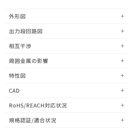
下記の非含有証明書をダウンロードするこ
品・サービスに関するお客様との取
とができます。
合意する
キャンセル
引・商談に必要な範囲で利用すること
外形図
をご了承ください。
EU RoHS指令（10物質）の非含有証明書
※当社の共同利用者とは、
"個人情報
51物質の非含有証明書（当社基準）
情報更新：2026/05/21
の共同利用に関して"
の「1.共同利
出力段回路図
※本証明書は発行日時点で非含有を証明す
用者の範囲」に記載されている法人を
るもので、過去に遡って非含有を証明する
外形図
指します。
情報更新：2026/05/21
相互干渉
ものではありません。
また、RoHS指令のフタル酸エステル類４
出力段回路図
情報更新：2026/05/21
物質の対応では、対応完了までの期間は出
周囲金属の影響
荷製品に未対応品が混在することから備考
相互干渉
欄に対応日を記載しておりました。
情報更新：2026/05/21
特性図
既に当社にて対応品への在庫切替を完了
していることから、特段のことがない限
周囲金属の影響
情報更新：2026/05/21
り、2022年1月12日より割愛しておりま
CAD
す。
検出物体の大きさと材質による影響
ログイン/会員登録いただくと、CADデータをダウンロー
RoHS/REACH対応状況
ドすることができます。
情報更新：2026/7/29
A: 135mm以上、B: 110mm以上
規格認証/適合状況
タイムチャート
ログイン/会員登録
EU RoHS
注意事項・凡例