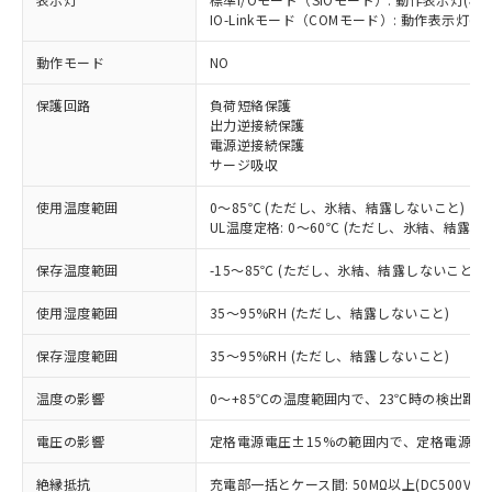
IO-Linkモード（COMモード）: 動作表示灯(橙L
※1 対応状況
動作モード
NO
対応済み：EU RoHS指令（10物質）の
保護回路
負荷短絡保護
非含有に対応した製品が提供可能な商品で
出力逆接続保護
す。
電源逆接続保護
対応予定：EU RoHS指令（10物質）の非含
サージ吸収
ご利用条件
有に対応した製品に切り替える予定のある
商品です。
使用温度範囲
0～85℃ (ただし、氷結、結露しないこと)
対応予定なし：EU RoHS指令（10物質）の
UL温度定格: 0～60℃ (ただし、氷結、結露し
以下の条件をお読みいただき、同意のうえ
非含有に非対応の商品で、対応品を出す予
ご利用ください。
保存温度範囲
-15～85℃ (ただし、氷結、結露しないこと)
定はありません。
調査・確認中：EU RoHS指令（10物質）の
本サービスは、当社制御機器事業取扱
※1 中国RoHS○×表
使用湿度範囲
35～95%RH (ただし、結露しないこと)
非含有の対応状況を調査中または確認中の
商品の当社在庫状況および標準価格
商品です。
(税抜)を提供させていただくもので
保存湿度範囲
35～95%RH (ただし、結露しないこと)
「○」：最大均質材料含有率が中国RoHSの
非該当品：ライセンス料など無形物で、有
す。
基準値以下であることを示します。
害物質有無と関係のない商品です。
当社制御機器事業取扱商品の中には、
温度の影響
0～+85℃の温度範囲内で、23℃時の検出距離
「×」：最大均質材料含有率が中国RoHSの
仕入先様の事情により、非含有部品として
本サービスの対象外となる商品もある
基準値を超えていることを示します。
いたものが、含有品と判明した場合などや
当社は、これら貴社製品のうち、外国
電圧の影響
定格電源電圧±15%の範囲内で、定格電源電圧
ことをご了承ください。
「－」：未確認です。当社販売部門へお問
むを得ず変更することがあります。
為替および外国貿易法に定める商品
在庫状況および標準価格照会結果は、
い合わせください。
（以下｢規制貨物等」という）を輸出
絶縁抵抗
充電部一括とケース間: 50MΩ以上(DC500Vメ
記載している更新日時点での社内デー