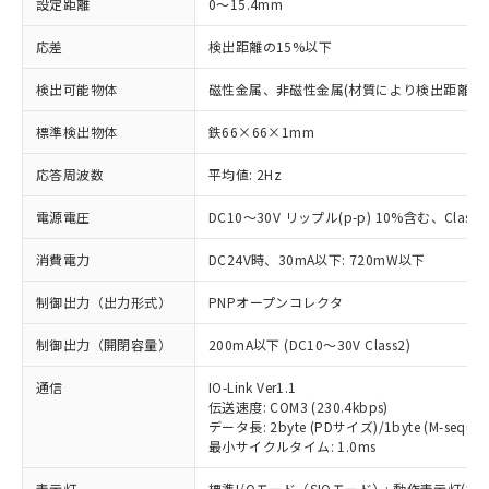
設定距離
0～15.4mm
応差
検出距離の15%以下
検出可能物体
磁性金属、非磁性金属(材質により検出距離が
標準検出物体
鉄66×66×1mm
応答周波数
平均値: 2Hz
電源電圧
DC10～30V リップル(p-p) 10%含む、Class2
消費電力
DC24V時、30mA以下: 720mW以下
制御出力（出力形式）
PNPオープンコレクタ
制御出力（開閉容量）
200mA以下 (DC10～30V Class2)
通信
IO-Link Ver1.1
伝送速度: COM3 (230.4kbps)
データ長: 2byte (PDサイズ)/1byte (M-sequen
最小サイクルタイム: 1.0ms
表示灯
標準I/Oモード（SIOモード）: 動作表示灯(橙L