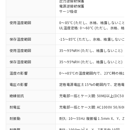
出力逆接続保護
電源逆接続保護
対応済み：EU RoHS指令（10物質）の
サージ吸収
非含有に対応した製品が提供可能な商品で
す。
使用温度範囲
0～85℃ (ただし、氷結、結露しないこと)
対応予定：EU RoHS指令（10物質）の非含
UL温度定格: 0～60℃ (ただし、氷結、結露
ご利用条件
有に対応した製品に切り替える予定のある
商品です。
保存温度範囲
-15～85℃ (ただし、氷結、結露しないこと
対応予定なし：EU RoHS指令（10物質）の
以下の条件をお読みいただき、同意のうえ
非含有に非対応の商品で、対応品を出す予
使用湿度範囲
35～95%RH (ただし、結露しないこと)
ご利用ください。
定はありません。
調査・確認中：EU RoHS指令（10物質）の
保存湿度範囲
35～95%RH (ただし、結露しないこと)
本サービスは、当社制御機器事業取扱
※1 中国RoHS○×表
非含有の対応状況を調査中または確認中の
商品の当社在庫状況および標準価格
温度の影響
0～+85℃の温度範囲内で、23℃時の検出距
商品です。
(税抜)を提供させていただくもので
「○」：最大均質材料含有率が中国RoHSの
非該当品：ライセンス料など無形物で、有
す。
電圧の影響
定格電源電圧±15%の範囲内で、定格電源電
基準値以下であることを示します。
害物質有無と関係のない商品です。
当社制御機器事業取扱商品の中には、
「×」：最大均質材料含有率が中国RoHSの
仕入先様の事情により、非含有部品として
本サービスの対象外となる商品もある
絶縁抵抗
充電部一括とケース間: 50MΩ以上(DC500V
基準値を超えていることを示します。
いたものが、含有品と判明した場合などや
当社は、これら貴社製品のうち、外国
ことをご了承ください。
「－」：未確認です。当社販売部門へお問
むを得ず変更することがあります。
為替および外国貿易法に定める商品
耐電圧
在庫状況および標準価格照会結果は、
充電部一括とケース間: AC1000V 50/60Hz 
い合わせください。
（以下｢規制貨物等」という）を輸出
記載している更新日時点での社内デー
*EU RoHS指令（10物質）：
または国外への提供する場合は、日本
耐振動
耐久: 10～55Hz 複振幅 1.5mm X、Y、Z各
記
タに基づき作成されるものであり、閲
説明
鉛(Pb) 1000ppm以下、 水銀(Hg) 1000ppm以下、 カド
*中国RoHS10物質の基準値 (GB/T26572)：
国政府の輸出許可(または役務取引許
号
覧された時点での実際の在庫および標
ミウム(Cd) 100ppm以下、
Pb(鉛) :1000ppm、 Hg(水銀) : 1000ppm、 Cd(カドミウ
2
耐衝撃
耐久: 1000m/s
X、Y、Z各方向 10回
六価クロム(Cr(Ⅵ)) 1000ppm以下、ポリ臭化ビフェニル