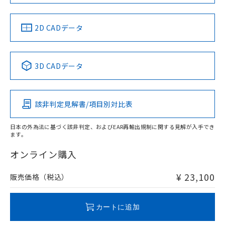
60mm以上、n: 120mm以上
LR型式承認
DNV型式承認
BV型式承認
KR型式承
（イギリス
（ノルウェー
（フランス
（韓国
金属埋め込み
船舶規格）
船舶規格）
船舶規格）
船舶規格
中国 RoHS
注意事項・凡例
2D CADデータ
No
No
No
No
検出領域
中国 RoHS表
※1 ※2
3D CADデータ
この製品の規格認証/適合状況ページへ
Pb
Hg
Cd
Cr(VI)
その他の認証はこちらのページからご検索ください
鉄材
l: 0mm以上、φd: 30mm以上、D: 0mm以上、m: 60mm以
該非判定見解書/項目別対比表
X
O
O
O
上、n: 90mm以上
アルミ材
日本の外為法に基づく該非判定、およびEAR再輸出規制に関する見解が入手でき
l: 16mm以上、φd: 120mm以上、D: 16mm以上、m: 60mm
ます。
"対応済み"や非含有の記載がされた商品であっても、流通
以上、n: 120mm以上
在庫等で未対応品が混在する可能性があります。
オンライン購入
非含有品が必要な際は、弊社営業部門もしくは販売店へお
問い合わせください。
¥ 23,100
販売価格（税込）
この製品のRoHS/REACH対応状況ページへ
カートに追加