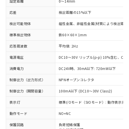
設定距離
0～14mm
応差
検出距離の15%以下
検出可能物体
磁性金属、非磁性金属(材質により検出距離
標準検出物体
鉄60×60×1mm
応答周波数
平均値: 2Hz
電源電圧
DC10～30V リップル(p-p) 10%含む、Clas
消費電力
DC24V時、30mA以下: 720mW以下
制御出力（出力形式）
NPNオープンコレクタ
制御出力（開閉容量）
100mA以下 (DC10～30V Class2)
表示灯
標準I/Oモード（SIOモード）: 動作表示灯(橙
動作モード
NO+NC
※1 対応状況
保護回路
負荷短絡保護