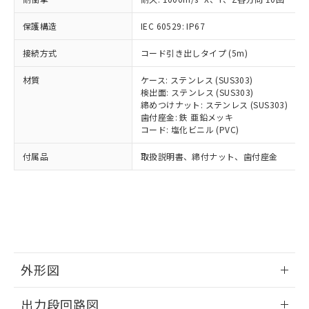
可)を取得するなどの必要な手続きを
ム) : 100ppm、
準価格とは異なる場合があることをご
類(PBB) 1000ppm以下、ポリ臭化ジフェニルエーテル類
Cr(Ⅵ)(六価クロム) : 1000ppm、 PBBs(ポリ臭化ビフェ
とります。
了承ください。
(PBDE) 1000ppm以下、フタル酸ビス(2-エチルヘキシ
○
一定数以上の在庫あり
ニル類) : 1000ppm、 PBDEs(ポリ臭化ジフェニルエーテ
保護構造
IEC 60529: IP67
当社は規制貨物を破棄する場合は、完
ル) (DEHP)(別名：DOP) 1000ppm以下、フタル酸ブチ
正式な納期状況および標準価格はお客
ル類) : 1000ppm、
ルベンジル（BBP） 1000ppm以下、フタル酸ジブチル
全に破砕するなど、違法に輸出されな
DBP(フタル酸ジブチル) : 1000ppm、 DIBP(フタル酸ジ
様のお取引先、またはお客様担当のオ
（DBP） 1000ppm以下、フタル酸ジイソブチル
接続方式
コード引き出しタイプ (5m)
イソブチル) : 1000ppm、 BBP(フタル酸ブチルベンジ
△
一定数には満たないが在庫あり
いよう必要な手段を講じます。
ムロン制御機器販売店・当社販売員に
(DIBP) 1000ppm以下
ル) : 1000ppm、
当社は貴社製品を、核兵器、ミサイ
但し、RoHS指令で産業用監視および制御機器に対する
DEHP(フタル酸ビス(2-エチルヘキシル)) : 1000ppm
ご相談ください。
材質
ケース: ステンレス (SUS303)
適用除外項目は除く。
ル、化学兵器、生物兵器またはその他
－
在庫なし(最新の在庫状況につ
オムロン制御機器販売店や当社販売拠
検出面: ステンレス (SUS303)
フタル酸エステル類の４物質については閾値を超える意
武器並びにこれらの製造装置等に一切
いては、お客様のお取引先、ま
図的な使用がないことを確認しています。
点は「
販売ネットワーク
締めつけナット: ステンレス (SUS303)
」をご確認
※2 環境保護使用期限
使用いたしません。
たはお客様担当のオムロン制御
歯付座金: 鉄 亜鉛メッキ
ください。
当社は、貴社製品を第三者に販売する
コード: 塩化ビニル (PVC)
機器販売店・当社販売員にご確
在庫状況および標準価格結果を当社の
※2 対応予定月
「ｅ」：有害物質（10物質）のすべてが基
場合は、上記1、2および3の内容を当
認ください)
事前の承諾なく第三者に漏洩または開
付属品
準値以下であることを示します。
取扱説明書、締付ナット、歯付座金
該第三者に通知します。また当社は、
示しないようお願いします。
部品在庫の切り替え状況などにより、予定
「10」：通常の使用状況下において有害物
販売先および販売に係わる関係者が違
マイパーツ機能（部品リスト作成サー
空
受注生産機種、また在庫状況の
月が前後することがあります。
質が外部に漏えいし、環境に深刻な影響を
法に輸出するおそれがある場合は、取
ビス）をご利用いただくには、I-Web
白
情報を公開していない機種
及ぼさない年数を意味します。
り引きをいたしません。
メンバーズにご登録されている必要が
「－」：未確認です。当社販売部門へお問
あります。
い合わせください。
お客様が当ウェブサイト上で当社にご
※3 非含有証明書ダウンロード
登録された部品リストについて、当社
および当社の共同利用者が、当社の製
外形図
下記の非含有証明書をダウンロードするこ
品・サービスに関するお客様との取
とができます。
合意する
キャンセル
引・商談に必要な範囲で利用すること
情報更新：2026/05/21
出力段回路図
をご了承ください。