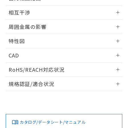
EU RoHS指令（10物質）の非含有証明書
※当社の共同利用者とは、
"個人情報
外形図
情報更新：2026/05/21
51物質の非含有証明書（当社基準）
相互干渉
の共同利用に関して"
の「1.共同利
※本証明書は発行日時点で非含有を証明す
用者の範囲」に記載されている法人を
出力段回路図
るもので、過去に遡って非含有を証明する
情報更新：2026/05/21
指します。
周囲金属の影響
ものではありません。
また、RoHS指令のフタル酸エステル類４
相互干渉
情報更新：2026/05/21
物質の対応では、対応完了までの期間は出
特性図
荷製品に未対応品が混在することから備考
周囲金属の影響
情報更新：2026/05/21
欄に対応日を記載しておりました。
CAD
既に当社にて対応品への在庫切替を完了
していることから、特段のことがない限
検出物体の大きさと材質による影響
ログイン/会員登録いただくと、CADデータをダウンロー
RoHS/REACH対応状況
り、2022年1月12日より割愛しておりま
ドすることができます。
す。
情報更新：2026/7/29
A: 135mm以上、B: 110mm以上
規格認証/適合状況
タイムチャート
ログイン/会員登録
EU RoHS
注意事項・凡例
UL認証
CSA認証
CEマーキング
鉄材
L: 0mm以上、φd: 30mm以上、D: 0mm以上、m: 60mm以
Yes
Yes
Yes
対応状況
対応予定月
※1
※2
上、n: 90mm以上
ダウンロードデータをご利用いただく前に、以下を必ずお読
アルミ材
みください。
カタログ/データシート/マニュアル
対応済み
L: 16mm以上、φd: 120mm以上、D: 16mm以上、m:
ソフトウェアの使用条件