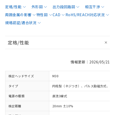
定格/性能
外形図
出力段回路図
相互干渉
周囲金属の影響
特性図
CAD
RoHS/REACH対応状況
規格認証/適合状況
定格/性能
情報更新：2026/05/21
検出ヘッドサイズ
M30
タイプ
円柱型（ネジつき）、パルス励磁方式、シ
電源の種類
直流3線式
検出距離
20mm ±10%