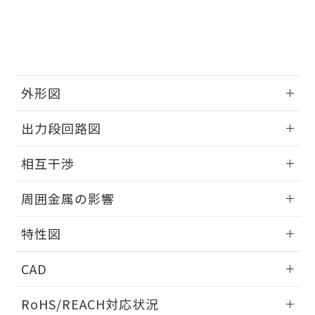
※3 非含有証明書ダウンロード
登録された部品リストについて、当社
および当社の共同利用者が、当社の製
下記の非含有証明書をダウンロードするこ
品・サービスに関するお客様との取
とができます。
合意する
キャンセル
引・商談に必要な範囲で利用すること
をご了承ください。
EU RoHS指令（10物質）の非含有証明書
※当社の共同利用者とは、
"個人情報
51物質の非含有証明書（当社基準）
外形図
の共同利用に関して"
の「1.共同利
※本証明書は発行日時点で非含有を証明す
用者の範囲」に記載されている法人を
情報更新：2026/05/21
るもので、過去に遡って非含有を証明する
指します。
出力段回路図
ものではありません。
また、RoHS指令のフタル酸エステル類４
外形図
情報更新：2026/05/21
相互干渉
物質の対応では、対応完了までの期間は出
荷製品に未対応品が混在することから備考
出力段回路図
情報更新：2026/05/21
欄に対応日を記載しておりました。
周囲金属の影響
既に当社にて対応品への在庫切替を完了
相互干渉
していることから、特段のことがない限
情報更新：2026/05/21
特性図
り、2022年1月12日より割愛しておりま
す。
周囲金属の影響
情報更新：2026/05/21
CAD
検出物体の大きさと材質による影響
ログイン/会員登録いただくと、CADデータをダウンロー
RoHS/REACH対応状況
ドすることができます。