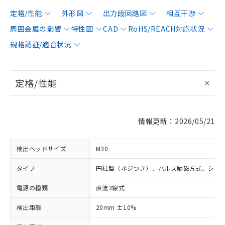
定格/性能
外形図
出力段回路図
相互干渉
周囲金属の影響
特性図
CAD
RoHS/REACH対応状況
規格認証/適合状況
定格/性能
情報更新：2026/05/21
検出ヘッドサイズ
M30
タイプ
円柱型（ネジつき）、パルス励磁方式、シー
電源の種類
直流3線式
検出距離
20mm ±10%