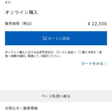
l: 16mm以上、φd: 120mm以上、D: 16mm以上、m: 60mm
ます。
"対応済み"や非含有の記載がされた商品であっても、流通
以上、n: 120mm以上
在庫等で未対応品が混在する可能性があります。
オンライン購入
非含有品が必要な際は、弊社営業部門もしくは販売店へお
問い合わせください。
¥ 22,550
販売価格（税込）
この製品のRoHS/REACH対応状況ページへ
カートに追加
オンライン購入における出荷予定日は、カートに追加～「ご購入手続き：価
格・納期の確認」画面にてご確認ください。
カートをみる
ページ先頭へ戻る
お知らせ・最新情報