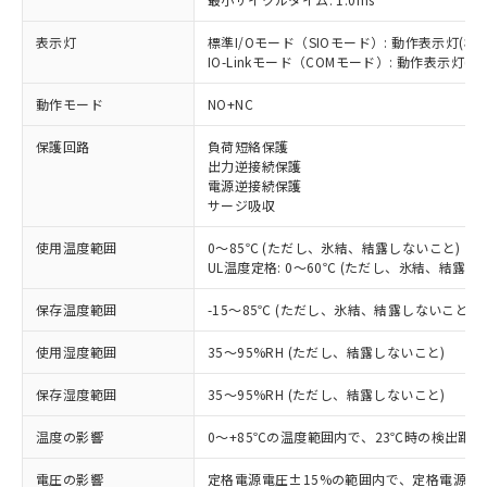
表示灯
標準I/Oモード（SIOモード）: 動作表示灯(橙L
IO-Linkモード（COMモード）: 動作表示灯(橙L
※1 対応状況
動作モード
NO+NC
対応済み：EU RoHS指令（10物質）の
保護回路
負荷短絡保護
非含有に対応した製品が提供可能な商品で
出力逆接続保護
す。
電源逆接続保護
対応予定：EU RoHS指令（10物質）の非含
サージ吸収
ご利用条件
有に対応した製品に切り替える予定のある
商品です。
使用温度範囲
0～85℃ (ただし、氷結、結露しないこと)
対応予定なし：EU RoHS指令（10物質）の
UL温度定格: 0～60℃ (ただし、氷結、結露し
以下の条件をお読みいただき、同意のうえ
非含有に非対応の商品で、対応品を出す予
ご利用ください。
保存温度範囲
-15～85℃ (ただし、氷結、結露しないこと)
定はありません。
調査・確認中：EU RoHS指令（10物質）の
本サービスは、当社制御機器事業取扱
※1 中国RoHS○×表
使用湿度範囲
35～95%RH (ただし、結露しないこと)
非含有の対応状況を調査中または確認中の
商品の当社在庫状況および標準価格
商品です。
(税抜)を提供させていただくもので
保存湿度範囲
35～95%RH (ただし、結露しないこと)
「○」：最大均質材料含有率が中国RoHSの
非該当品：ライセンス料など無形物で、有
す。
基準値以下であることを示します。
害物質有無と関係のない商品です。
当社制御機器事業取扱商品の中には、
温度の影響
0～+85℃の温度範囲内で、23℃時の検出距離
「×」：最大均質材料含有率が中国RoHSの
仕入先様の事情により、非含有部品として
本サービスの対象外となる商品もある
基準値を超えていることを示します。
いたものが、含有品と判明した場合などや
当社は、これら貴社製品のうち、外国
電圧の影響
定格電源電圧±15%の範囲内で、定格電源電圧
ことをご了承ください。