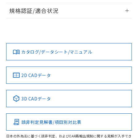
情報更新：2026/7/29
A: 135mm以上、B: 110mm以上
規格認証/適合状況
タイムチャート
ログイン/会員登録
EU RoHS
注意事項・凡例
UL認証
CSA認証
CEマーキング
鉄材
L: 0mm以上、φd: 30mm以上、D: 0mm以上、m: 60mm以
Yes
Yes
Yes
対応状況
対応予定月
※1
※2
上、n: 90mm以上
ダウンロードデータをご利用いただく前に、以下を必ずお読
アルミ材
みください。
カタログ/データシート/マニュアル
対応済み
L: 16mm以上、φd: 120mm以上、D: 16mm以上、m:
ソフトウェアの使用条件
60mm以上、n: 120mm以上
LR型式承認
DNV型式承認
BV型式承認
KR型式承
（イギリス
（ノルウェー
（フランス
（韓国
金属埋め込み
船舶規格）
船舶規格）
船舶規格）
船舶規格
中国 RoHS
注意事項・凡例
2D CADデータ
No
No
No
No
検出領域
中国 RoHS表
※1 ※2
3D CADデータ
この製品の規格認証/適合状況ページへ
Pb
Hg
Cd
Cr(VI)
その他の認証はこちらのページからご検索ください
鉄材
l: 0mm以上、φd: 30mm以上、D: 0mm以上、m: 60mm以
該非判定見解書/項目別対比表
X
O
O
O
上、n: 90mm以上
アルミ材
日本の外為法に基づく該非判定、およびEAR再輸出規制に関する見解が入手でき