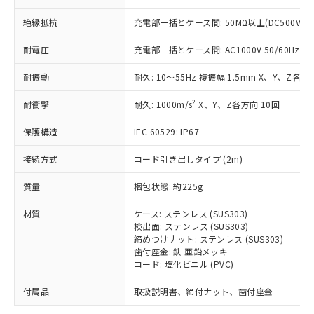
「－」：未確認です。当社販売部門へお問
むを得ず変更することがあります。
為替および外国貿易法に定める商品
在庫状況および標準価格照会結果は、
い合わせください。
（以下｢規制貨物等」という）を輸出
絶縁抵抗
充電部一括とケース間: 50MΩ以上(DC500Vメ
記載している更新日時点での社内デー
*EU RoHS指令（10物質）：
または国外への提供する場合は、日本
記
タに基づき作成されるものであり、閲
説明
鉛(Pb) 1000ppm以下、 水銀(Hg) 1000ppm以下、 カド
*中国RoHS10物質の基準値 (GB/T26572)：
耐電圧
充電部一括とケース間: AC1000V 50/60Hz 1m
国政府の輸出許可(または役務取引許
号
覧された時点での実際の在庫および標
ミウム(Cd) 100ppm以下、
Pb(鉛) :1000ppm、 Hg(水銀) : 1000ppm、 Cd(カドミウ
可)を取得するなどの必要な手続きを
六価クロム(Cr(Ⅵ)) 1000ppm以下、ポリ臭化ビフェニル
ム) : 100ppm、
準価格とは異なる場合があることをご
類(PBB) 1000ppm以下、ポリ臭化ジフェニルエーテル類
耐振動
耐久: 10～55Hz 複振幅 1.5mm X、Y、Z各方向
Cr(Ⅵ)(六価クロム) : 1000ppm、 PBBs(ポリ臭化ビフェ
とります。
了承ください。
(PBDE) 1000ppm以下、フタル酸ビス(2-エチルヘキシ
○
一定数以上の在庫あり
ニル類) : 1000ppm、 PBDEs(ポリ臭化ジフェニルエーテ
当社は規制貨物を破棄する場合は、完
ル) (DEHP)(別名：DOP) 1000ppm以下、フタル酸ブチ
正式な納期状況および標準価格はお客
ル類) : 1000ppm、
2
耐衝撃
耐久: 1000m/s
X、Y、Z各方向 10回
ルベンジル（BBP） 1000ppm以下、フタル酸ジブチル
全に破砕するなど、違法に輸出されな
DBP(フタル酸ジブチル) : 1000ppm、 DIBP(フタル酸ジ
様のお取引先、またはお客様担当のオ
（DBP） 1000ppm以下、フタル酸ジイソブチル
イソブチル) : 1000ppm、 BBP(フタル酸ブチルベンジ
△
一定数には満たないが在庫あり
いよう必要な手段を講じます。
ムロン制御機器販売店・当社販売員に
(DIBP) 1000ppm以下
ル) : 1000ppm、
保護構造
IEC 60529: IP67
当社は貴社製品を、核兵器、ミサイ
但し、RoHS指令で産業用監視および制御機器に対する
DEHP(フタル酸ビス(2-エチルヘキシル)) : 1000ppm
ご相談ください。
適用除外項目は除く。
ル、化学兵器、生物兵器またはその他
－
在庫なし(最新の在庫状況につ
オムロン制御機器販売店や当社販売拠
接続方式
コード引き出しタイプ (2m)
フタル酸エステル類の４物質については閾値を超える意
武器並びにこれらの製造装置等に一切
いては、お客様のお取引先、ま
図的な使用がないことを確認しています。
点は「
販売ネットワーク
」をご確認
※2 環境保護使用期限
使用いたしません。
たはお客様担当のオムロン制御
質量
梱包状態: 約225g
ください。
当社は、貴社製品を第三者に販売する
機器販売店・当社販売員にご確
在庫状況および標準価格結果を当社の
※2 対応予定月
「ｅ」：有害物質（10物質）のすべてが基
場合は、上記1、2および3の内容を当
材質
ケース: ステンレス (SUS303)
認ください)
事前の承諾なく第三者に漏洩または開
準値以下であることを示します。
検出面: ステンレス (SUS303)
該第三者に通知します。また当社は、
示しないようお願いします。
締めつけナット: ステンレス (SUS303)
部品在庫の切り替え状況などにより、予定
「10」：通常の使用状況下において有害物
販売先および販売に係わる関係者が違
マイパーツ機能（部品リスト作成サー
空
受注生産機種、また在庫状況の
歯付座金: 鉄 亜鉛メッキ
月が前後することがあります。
質が外部に漏えいし、環境に深刻な影響を
法に輸出するおそれがある場合は、取
ビス）をご利用いただくには、I-Web
白
情報を公開していない機種
コード: 塩化ビニル (PVC)
及ぼさない年数を意味します。
り引きをいたしません。
メンバーズにご登録されている必要が
「－」：未確認です。当社販売部門へお問
あります。
付属品
取扱説明書、締付ナット、歯付座金
い合わせください。
お客様が当ウェブサイト上で当社にご