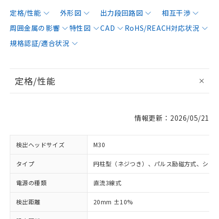
定格/性能
外形図
出力段回路図
相互干渉
周囲金属の影響
特性図
CAD
RoHS/REACH対応状況
規格認証/適合状況
定格/性能
情報更新：2026/05/21
検出ヘッドサイズ
M30
タイプ
円柱型（ネジつき）、パルス励磁方式、シー
電源の種類
直流3線式
検出距離
20mm ±10%