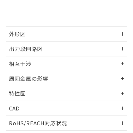
登録された部品リストについて、当社
および当社の共同利用者が、当社の製
下記の非含有証明書をダウンロードするこ
品・サービスに関するお客様との取
とができます。
合意する
キャンセル
引・商談に必要な範囲で利用すること
をご了承ください。
EU RoHS指令（10物質）の非含有証明書
※当社の共同利用者とは、
"個人情報
外形図
51物質の非含有証明書（当社基準）
の共同利用に関して"
の「1.共同利
※本証明書は発行日時点で非含有を証明す
用者の範囲」に記載されている法人を
情報更新：2026/05/21
るもので、過去に遡って非含有を証明する
出力段回路図
指します。
ものではありません。
外形図
情報更新：2026/05/21
また、RoHS指令のフタル酸エステル類４
相互干渉
物質の対応では、対応完了までの期間は出
荷製品に未対応品が混在することから備考
出力段回路図
情報更新：2026/05/21
周囲金属の影響
欄に対応日を記載しておりました。
既に当社にて対応品への在庫切替を完了
相互干渉
情報更新：2026/05/21
していることから、特段のことがない限
特性図
り、2022年1月12日より割愛しておりま
周囲金属の影響
す。
情報更新：2026/05/21
CAD
検出物体の大きさと材質による影響
ログイン/会員登録いただくと、CADデータをダウンロー
RoHS/REACH対応状況
ドすることができます。