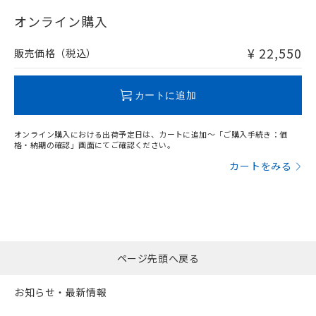
"対応済み"や非含有の記載がされた商品であっても、流通
以上、n: 120mm以上
在庫等で未対応品が混在する可能性があります。
オンライン購入
非含有品が必要な際は、弊社営業部門もしくは販売店へお
問い合わせください。
¥ 22,550
販売価格（税込）
この製品のRoHS/REACH対応状況ページへ
カートに追加
オンライン購入における出荷予定日は、カートに追加～「ご購入手続き：価
格・納期の確認」画面にてご確認ください。
カートをみる
ページ先頭へ戻る
お知らせ・最新情報