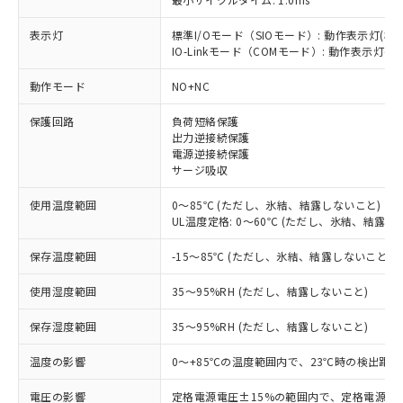
表示灯
標準I/Oモード（SIOモード）: 動作表示灯(橙L
IO-Linkモード（COMモード）: 動作表示灯(橙L
※1 対応状況
動作モード
NO+NC
対応済み：EU RoHS指令（10物質）の
非含有に対応した製品が提供可能な商品で
保護回路
負荷短絡保護
す。
出力逆接続保護
電源逆接続保護
対応予定：EU RoHS指令（10物質）の非含
ご利用条件
サージ吸収
有に対応した製品に切り替える予定のある
商品です。
使用温度範囲
0～85℃ (ただし、氷結、結露しないこと)
対応予定なし：EU RoHS指令（10物質）の
UL温度定格: 0～60℃ (ただし、氷結、結露し
以下の条件をお読みいただき、同意のうえ
非含有に非対応の商品で、対応品を出す予
ご利用ください。
定はありません。
保存温度範囲
-15～85℃ (ただし、氷結、結露しないこと)
調査・確認中：EU RoHS指令（10物質）の
本サービスは、当社制御機器事業取扱
※1 中国RoHS○×表
非含有の対応状況を調査中または確認中の
使用湿度範囲
35～95%RH (ただし、結露しないこと)
商品の当社在庫状況および標準価格
商品です。
(税抜)を提供させていただくもので
「○」：最大均質材料含有率が中国RoHSの
非該当品：ライセンス料など無形物で、有
保存湿度範囲
35～95%RH (ただし、結露しないこと)
す。
基準値以下であることを示します。
害物質有無と関係のない商品です。
当社制御機器事業取扱商品の中には、
「×」：最大均質材料含有率が中国RoHSの
温度の影響
0～+85℃の温度範囲内で、23℃時の検出距離
仕入先様の事情により、非含有部品として
本サービスの対象外となる商品もある
基準値を超えていることを示します。
いたものが、含有品と判明した場合などや
当社は、これら貴社製品のうち、外国
ことをご了承ください。
電圧の影響
定格電源電圧±15%の範囲内で、定格電源電圧
「－」：未確認です。当社販売部門へお問
むを得ず変更することがあります。