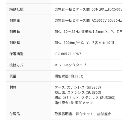
為替および外国貿易法に定める商品
在庫状況および標準価格照会結果は、
い合わせください。
（以下｢規制貨物等」という）を輸出
記載している更新日時点での社内デー
絶縁抵抗
充電部一括とケース間: 50MΩ以上(DC500Vメ
*EU RoHS指令（10物質）：
または国外への提供する場合は、日本
記
タに基づき作成されるものであり、閲
説明
鉛(Pb) 1000ppm以下、 水銀(Hg) 1000ppm以下、 カド
*中国RoHS10物質の基準値 (GB/T26572)：
国政府の輸出許可(または役務取引許
号
覧された時点での実際の在庫および標
ミウム(Cd) 100ppm以下、
耐電圧
充電部一括とケース間: AC1000V 50/60Hz 1m
Pb(鉛) :1000ppm、 Hg(水銀) : 1000ppm、 Cd(カドミウ
可)を取得するなどの必要な手続きを
六価クロム(Cr(Ⅵ)) 1000ppm以下、ポリ臭化ビフェニル
ム) : 100ppm、
準価格とは異なる場合があることをご
類(PBB) 1000ppm以下、ポリ臭化ジフェニルエーテル類
Cr(Ⅵ)(六価クロム) : 1000ppm、 PBBs(ポリ臭化ビフェ
とります。
耐振動
耐久: 10～55Hz 複振幅 1.5mm X、Y、Z各方向
了承ください。
(PBDE) 1000ppm以下、フタル酸ビス(2-エチルヘキシ
○
一定数以上の在庫あり
ニル類) : 1000ppm、 PBDEs(ポリ臭化ジフェニルエーテ
当社は規制貨物を破棄する場合は、完
ル) (DEHP)(別名：DOP) 1000ppm以下、フタル酸ブチ
正式な納期状況および標準価格はお客
ル類) : 1000ppm、
ルベンジル（BBP） 1000ppm以下、フタル酸ジブチル
全に破砕するなど、違法に輸出されな
2
DBP(フタル酸ジブチル) : 1000ppm、 DIBP(フタル酸ジ
耐衝撃
耐久: 1000m/s
X、Y、Z各方向 10回
様のお取引先、またはお客様担当のオ
（DBP） 1000ppm以下、フタル酸ジイソブチル
イソブチル) : 1000ppm、 BBP(フタル酸ブチルベンジ
△
一定数には満たないが在庫あり
いよう必要な手段を講じます。
ムロン制御機器販売店・当社販売員に
(DIBP) 1000ppm以下
ル) : 1000ppm、
保護構造
IEC 60529: IP67
当社は貴社製品を、核兵器、ミサイ
但し、RoHS指令で産業用監視および制御機器に対する
DEHP(フタル酸ビス(2-エチルヘキシル)) : 1000ppm
ご相談ください。
適用除外項目は除く。
ル、化学兵器、生物兵器またはその他
－
在庫なし(最新の在庫状況につ
オムロン制御機器販売店や当社販売拠
フタル酸エステル類の４物質については閾値を超える意
接続方式
M12コネクタタイプ
武器並びにこれらの製造装置等に一切
いては、お客様のお取引先、ま
図的な使用がないことを確認しています。
点は「
販売ネットワーク
」をご確認
※2 環境保護使用期限
使用いたしません。
たはお客様担当のオムロン制御
ください。
質量
梱包状態: 約135g
当社は、貴社製品を第三者に販売する
機器販売店・当社販売員にご確
在庫状況および標準価格結果を当社の
※2 対応予定月
「ｅ」：有害物質（10物質）のすべてが基
場合は、上記1、2および3の内容を当
認ください)
事前の承諾なく第三者に漏洩または開
材質
ケース: ステンレス (SUS303)
準値以下であることを示します。
該第三者に通知します。また当社は、
示しないようお願いします。
検出面: ステンレス (SUS303)
部品在庫の切り替え状況などにより、予定
「10」：通常の使用状況下において有害物
販売先および販売に係わる関係者が違
締めつけナット: ステンレス (SUS303)
マイパーツ機能（部品リスト作成サー
空
受注生産機種、また在庫状況の
月が前後することがあります。
質が外部に漏えいし、環境に深刻な影響を
法に輸出するおそれがある場合は、取
歯付座金: 鉄 亜鉛メッキ
ビス）をご利用いただくには、I-Web
白
情報を公開していない機種
及ぼさない年数を意味します。
り引きをいたしません。
メンバーズにご登録されている必要が
「－」：未確認です。当社販売部門へお問
付属品
取扱説明書、締付ナット、歯付座金
あります。
い合わせください。
お客様が当ウェブサイト上で当社にご
※3 非含有証明書ダウンロード