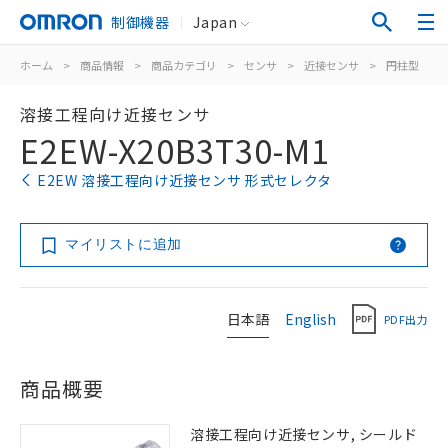
制御機器
Japan
ホーム
>
商品情報
>
商品カテゴリ
>
センサ
>
近接センサ
>
円柱型
>
溶接工程向け近接センサ
E2EW-X20B3T30-M1
E2EW 溶接工程向け近接センサ 形式セレクタ
マイリストに追加
日本語
English
PDF出力
商品概要
溶接工程向け近接センサ, シールド