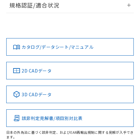
情報更新：2026/7/29
A: 135mm以上、B: 110mm以上
規格認証/適合状況
タイムチャート
ログイン/会員登録
EU RoHS
注意事項・凡例
UL認証
CSA認証
CEマーキング
鉄材
L: 0mm以上、φd: 30mm以上、D: 0mm以上、m: 60mm以
Yes
Yes
Yes
対応状況
対応予定月
※1
※2
上、n: 90mm以上
ダウンロードデータをご利用いただく前に、以下を必ずお読
アルミ材
みください。
カタログ/データシート/マニュアル
対応済み
L: 16mm以上、φd: 120mm以上、D: 16mm以上、m:
ソフトウェアの使用条件
60mm以上、n: 120mm以上
LR型式承認
DNV型式承認
BV型式承認
KR型式承
（イギリス
（ノルウェー
（フランス
（韓国
金属埋め込み
船舶規格）
船舶規格）
船舶規格）
船舶規格
中国 RoHS
注意事項・凡例
2D CADデータ
No
No
No
No
検出領域
中国 RoHS表
※1 ※2
3D CADデータ
この製品の規格認証/適合状況ページへ
Pb
Hg
Cd
Cr(VI)
その他の認証はこちらのページからご検索ください
鉄材
l: 0mm以上、φd: 30mm以上、D: 0mm以上、m: 60mm以
該非判定見解書/項目別対比表
X
O
O
O
上、n: 90mm以上
アルミ材
日本の外為法に基づく該非判定、およびEAR再輸出規制に関する見解が入手でき
l: 16mm以上、φd: 120mm以上、D: 16mm以上、m: 60mm
ます。