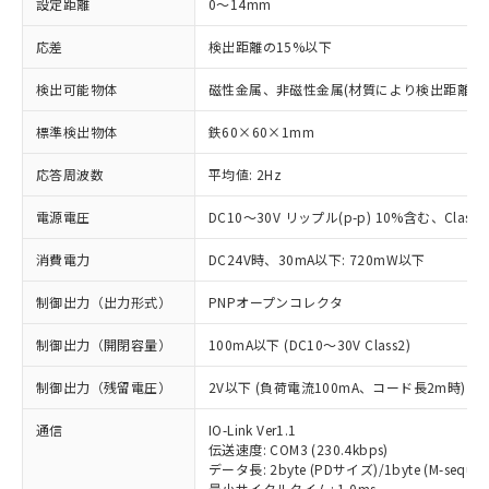
設定距離
0～14mm
応差
検出距離の15%以下
検出可能物体
磁性金属、非磁性金属(材質により検出距離が
標準検出物体
鉄60×60×1mm
応答周波数
平均値: 2Hz
電源電圧
DC10～30V リップル(p-p) 10%含む、Class2
消費電力
DC24V時、30mA以下: 720mW以下
制御出力（出力形式）
PNPオープンコレクタ
制御出力（開閉容量）
100mA以下 (DC10～30V Class2)
制御出力（残留電圧）
2V以下 (負荷電流100mA、コード長2m時)
通信
IO-Link Ver1.1
伝送速度: COM3 (230.4kbps)
データ長: 2byte (PDサイズ)/1byte (M-sequen
最小サイクルタイム: 1.0ms