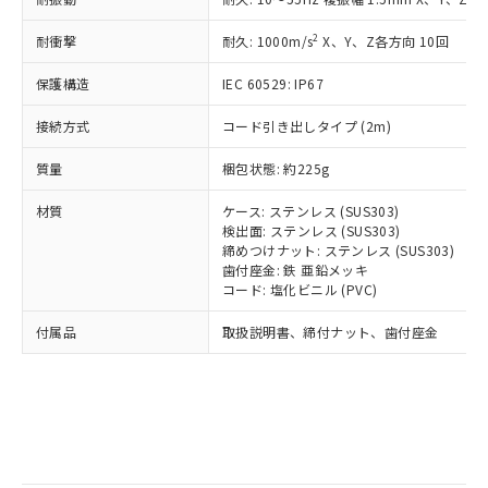
記
タに基づき作成されるものであり、閲
説明
鉛(Pb) 1000ppm以下、 水銀(Hg) 1000ppm以下、 カド
*中国RoHS10物質の基準値 (GB/T26572)：
国政府の輸出許可(または役務取引許
号
覧された時点での実際の在庫および標
ミウム(Cd) 100ppm以下、
Pb(鉛) :1000ppm、 Hg(水銀) : 1000ppm、 Cd(カドミウ
2
耐衝撃
可)を取得するなどの必要な手続きを
耐久: 1000m/s
X、Y、Z各方向 10回
六価クロム(Cr(Ⅵ)) 1000ppm以下、ポリ臭化ビフェニル
ム) : 100ppm、
準価格とは異なる場合があることをご
類(PBB) 1000ppm以下、ポリ臭化ジフェニルエーテル類
Cr(Ⅵ)(六価クロム) : 1000ppm、 PBBs(ポリ臭化ビフェ
とります。
了承ください。
(PBDE) 1000ppm以下、フタル酸ビス(2-エチルヘキシ
○
一定数以上の在庫あり
ニル類) : 1000ppm、 PBDEs(ポリ臭化ジフェニルエーテ
保護構造
IEC 60529: IP67
当社は規制貨物を破棄する場合は、完
ル) (DEHP)(別名：DOP) 1000ppm以下、フタル酸ブチ
正式な納期状況および標準価格はお客
ル類) : 1000ppm、
ルベンジル（BBP） 1000ppm以下、フタル酸ジブチル
全に破砕するなど、違法に輸出されな
DBP(フタル酸ジブチル) : 1000ppm、 DIBP(フタル酸ジ
様のお取引先、またはお客様担当のオ
（DBP） 1000ppm以下、フタル酸ジイソブチル
接続方式
コード引き出しタイプ (2m)
イソブチル) : 1000ppm、 BBP(フタル酸ブチルベンジ
△
一定数には満たないが在庫あり
いよう必要な手段を講じます。
ムロン制御機器販売店・当社販売員に
(DIBP) 1000ppm以下
ル) : 1000ppm、
当社は貴社製品を、核兵器、ミサイ
但し、RoHS指令で産業用監視および制御機器に対する
DEHP(フタル酸ビス(2-エチルヘキシル)) : 1000ppm
ご相談ください。
質量
梱包状態: 約225g
適用除外項目は除く。
ル、化学兵器、生物兵器またはその他
－
在庫なし(最新の在庫状況につ
オムロン制御機器販売店や当社販売拠
フタル酸エステル類の４物質については閾値を超える意
武器並びにこれらの製造装置等に一切
いては、お客様のお取引先、ま
図的な使用がないことを確認しています。
点は「
販売ネットワーク
」をご確認
材質
ケース: ステンレス (SUS303)
※2 環境保護使用期限
使用いたしません。
たはお客様担当のオムロン制御
ください。
検出面: ステンレス (SUS303)
当社は、貴社製品を第三者に販売する
機器販売店・当社販売員にご確
締めつけナット: ステンレス (SUS303)
在庫状況および標準価格結果を当社の
※2 対応予定月
「ｅ」：有害物質（10物質）のすべてが基
場合は、上記1、2および3の内容を当
歯付座金: 鉄 亜鉛メッキ
認ください)
事前の承諾なく第三者に漏洩または開
準値以下であることを示します。
コード: 塩化ビニル (PVC)
該第三者に通知します。また当社は、
示しないようお願いします。
部品在庫の切り替え状況などにより、予定
「10」：通常の使用状況下において有害物
販売先および販売に係わる関係者が違
マイパーツ機能（部品リスト作成サー
空
受注生産機種、また在庫状況の
付属品
取扱説明書、締付ナット、歯付座金
月が前後することがあります。
質が外部に漏えいし、環境に深刻な影響を
法に輸出するおそれがある場合は、取
ビス）をご利用いただくには、I-Web
白
情報を公開していない機種
及ぼさない年数を意味します。
り引きをいたしません。
メンバーズにご登録されている必要が
「－」：未確認です。当社販売部門へお問
あります。
い合わせください。
お客様が当ウェブサイト上で当社にご
※3 非含有証明書ダウンロード
登録された部品リストについて、当社
および当社の共同利用者が、当社の製
下記の非含有証明書をダウンロードするこ
品・サービスに関するお客様との取