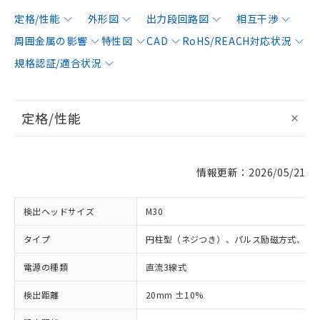
定格/性能
外形図
出力段回路図
相互干渉
周囲金属の影響
特性図
CAD
RoHS/REACH対応状況
規格認証/適合状況
定格/性能
情報更新：2026/05/21
検出ヘッドサイズ
M30
タイプ
円柱型（ネジつき）、パルス励磁方式、シ
電源の種類
直流3線式
検出距離
20mm ±10%