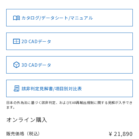
L: 0mm以上、φd: 30mm以上、D: 0mm以上、m: 60mm以
Yes
Yes
Yes
対応状況
対応予定月
※1
※2
上、n: 90mm以上
ダウンロードデータをご利用いただく前に、以下を必ずお読
アルミ材
みください。
カタログ/データシート/マニュアル
対応済み
L: 16mm以上、φd: 120mm以上、D: 16mm以上、m:
ソフトウェアの使用条件
60mm以上、n: 120mm以上
LR型式承認
DNV型式承認
BV型式承認
KR型式承
（イギリス
（ノルウェー
（フランス
（韓国
金属埋め込み
船舶規格）
船舶規格）
船舶規格）
船舶規格
中国 RoHS
注意事項・凡例
2D CADデータ
No
No
No
No
検出領域
中国 RoHS表
※1 ※2
3D CADデータ
この製品の規格認証/適合状況ページへ
Pb
Hg
Cd
Cr(VI)
その他の認証はこちらのページからご検索ください
鉄材
l: 0mm以上、φd: 30mm以上、D: 0mm以上、m: 60mm以
該非判定見解書/項目別対比表
X
O
O
O
上、n: 90mm以上
アルミ材
日本の外為法に基づく該非判定、およびEAR再輸出規制に関する見解が入手でき
l: 16mm以上、φd: 120mm以上、D: 16mm以上、m: 60mm
ます。
"対応済み"や非含有の記載がされた商品であっても、流通
以上、n: 120mm以上
在庫等で未対応品が混在する可能性があります。
オンライン購入
非含有品が必要な際は、弊社営業部門もしくは販売店へお
問い合わせください。
¥ 21,890
販売価格（税込）