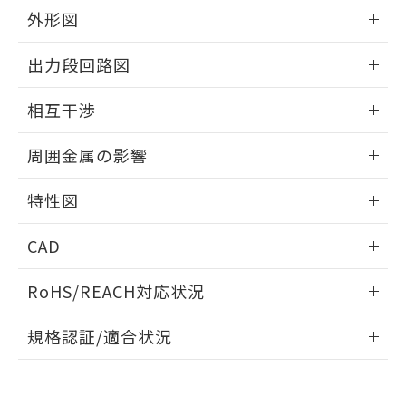
とができます。
合意する
キャンセル
引・商談に必要な範囲で利用すること
外形図
をご了承ください。
EU RoHS指令（10物質）の非含有証明書
情報更新：2026/05/21
※当社の共同利用者とは、
"個人情報
出力段回路図
51物質の非含有証明書（当社基準）
の共同利用に関して"
の「1.共同利
※本証明書は発行日時点で非含有を証明す
用者の範囲」に記載されている法人を
外形図
情報更新：2026/05/21
るもので、過去に遡って非含有を証明する
相互干渉
指します。
ものではありません。
出力段回路図
また、RoHS指令のフタル酸エステル類４
情報更新：2026/05/21
周囲金属の影響
物質の対応では、対応完了までの期間は出
荷製品に未対応品が混在することから備考
相互干渉
情報更新：2026/05/21
特性図
欄に対応日を記載しておりました。
既に当社にて対応品への在庫切替を完了
周囲金属の影響
情報更新：2026/05/21
していることから、特段のことがない限
CAD
り、2022年1月12日より割愛しておりま
検出物体の大きさと材質による影響
す。
ログイン/会員登録いただくと、CADデータをダウンロー
RoHS/REACH対応状況
ドすることができます。
情報更新：2026/7/29
A: 135mm以上、B: 110mm以上
規格認証/適合状況
タイムチャート
ログイン/会員登録
EU RoHS
注意事項・凡例
UL認証
CSA認証
CEマーキング
鉄材