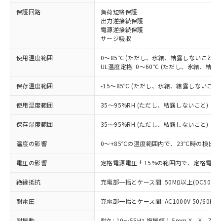
※1 対応状況
保護回路
負荷短絡保護
出力逆接続保護
電源逆接続保護
対応済み：EU RoHS指令（10物質）の
サージ吸収
非含有に対応した製品が提供可能な商品で
す。
使用温度範囲
0～85℃ (ただし、氷結、結露しないこと)
対応予定：EU RoHS指令（10物質）の非含
UL温度定格: 0～60℃ (ただし、氷結、結露
ご利用条件
有に対応した製品に切り替える予定のある
商品です。
保存温度範囲
-15～85℃ (ただし、氷結、結露しないこと
対応予定なし：EU RoHS指令（10物質）の
以下の条件をお読みいただき、同意のうえ
非含有に非対応の商品で、対応品を出す予
使用湿度範囲
35～95%RH (ただし、結露しないこと)
ご利用ください。
定はありません。
調査・確認中：EU RoHS指令（10物質）の
保存湿度範囲
35～95%RH (ただし、結露しないこと)
本サービスは、当社制御機器事業取扱
※1 中国RoHS○×表
非含有の対応状況を調査中または確認中の
商品の当社在庫状況および標準価格
温度の影響
0～+85℃の温度範囲内で、23℃時の検出距
商品です。
(税抜)を提供させていただくもので
「○」：最大均質材料含有率が中国RoHSの
非該当品：ライセンス料など無形物で、有
す。
電圧の影響
定格電源電圧±15%の範囲内で、定格電源電
基準値以下であることを示します。
害物質有無と関係のない商品です。
当社制御機器事業取扱商品の中には、
「×」：最大均質材料含有率が中国RoHSの
仕入先様の事情により、非含有部品として
本サービスの対象外となる商品もある
絶縁抵抗
充電部一括とケース間: 50MΩ以上(DC500V
基準値を超えていることを示します。
いたものが、含有品と判明した場合などや
当社は、これら貴社製品のうち、外国
ことをご了承ください。
「－」：未確認です。当社販売部門へお問
むを得ず変更することがあります。
為替および外国貿易法に定める商品
耐電圧
在庫状況および標準価格照会結果は、
充電部一括とケース間: AC1000V 50/60Hz 
い合わせください。
（以下｢規制貨物等」という）を輸出
記載している更新日時点での社内デー
*EU RoHS指令（10物質）：
または国外への提供する場合は、日本
耐振動
耐久: 10～55Hz 複振幅 1.5mm X、Y、Z各