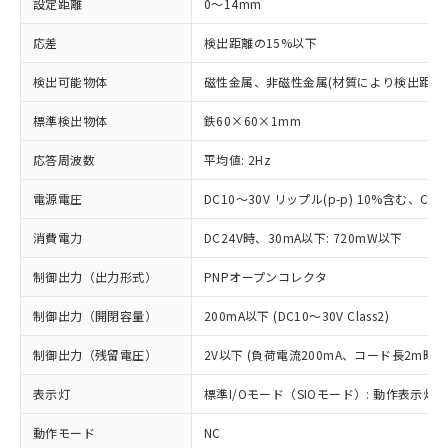
設定距離
0～14mm
応差
検出距離の15%以下
検出可能物体
磁性金属、非磁性金属(材質により検出距離
標準検出物体
鉄60×60×1mm
応答周波数
平均値: 2Hz
電源電圧
DC10～30V リップル(p-p) 10%含む、Clas
消費電力
DC24V時、30mA以下: 720mW以下
制御出力（出力形式）
PNPオープンコレクタ
制御出力（開閉容量）
200mA以下 (DC10～30V Class2)
制御出力（残留電圧）
2V以下 (負荷電流200mA、コード長2m時)
表示灯
標準I/Oモード（SIOモード）: 動作表示灯(橙
動作モード
NC