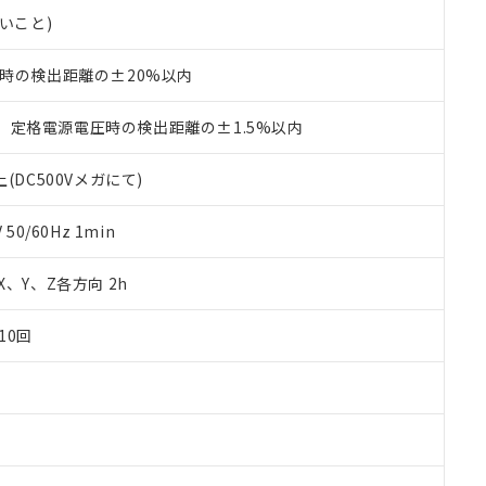
品・サービスに関するお客様との取引・商談に必要な範囲で利用す
合意する
キャンセル
ないこと)
書をダウンロードすることができます。
利用者とは、
"個人情報の共同利用に関して"
の「1.共同利用者の
℃時の検出距離の±20%以内
します。
10物質）の非含有証明書
明書（当社基準）
日時点で非含有を証明するもので、過去に遡って非含有を証明するも
、定格電源電圧時の検出距離の±1.5%以内
令のフタル酸エステル類４物質の対応では、対応完了までの期間は出
備考欄に対応日を記載しておりました。
(DC500Vメガにて)
品への在庫切替を完了していることから、特段のことがない限り、20
す。
0/60Hz 1min
 X、Y、Z各方向 2h
10回