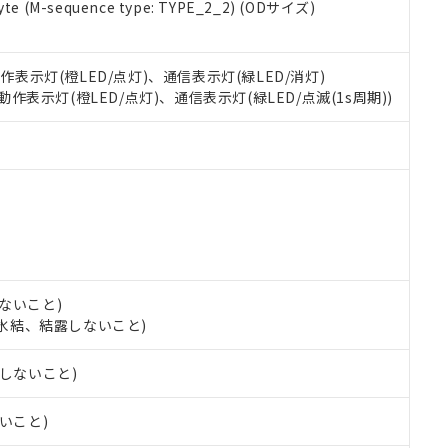
e (M-sequence type: TYPE_2_2) (ODサイズ)
oHS指令（10物質）の非含有に対応した製品に切り替える予定のある
 RoHS指令（10物質）の非含有に非対応の商品で、対応品を出す予
 RoHS指令（10物質）の非含有の対応状況を調査中または確認中の
動作表示灯(橙LED/点灯)、通信表示灯(緑LED/消灯)
ンス料など無形物で、有害物質有無と関係のない商品です。
○×表
 動作表示灯(橙LED/点灯)、通信表示灯(緑LED/点滅(1s周期))
より、非含有部品としていたものが、含有品と判明した場合などやむ
みいただき、同意のうえご利用ください。
材料含有率が中国RoHSの基準値以下であることを示します。
材料含有率が中国RoHSの基準値を超えていることを示します。
、当社制御機器事業取扱商品の当社在庫状況および標準価格(税抜)
ら貴社製品のうち、外国為替および外国貿易法に定める商品（以下｢
質）：
す。当社販売部門へお問い合わせください。
 水銀(Hg) 1000ppm以下、 カドミウム(Cd) 100ppm以下、
たは国外への提供する場合は、日本国政府の輸出許可(または役務取
000ppm以下、ポリ臭化ビフェニル類(PBB) 1000ppm以下、ポリ臭化ジフェニルエーテル類(P
事業取扱商品の中には、本サービスの対象外となる商品もあること
手続きをとります。
キシル) (DEHP)(別名：DOP) 1000ppm以下、フタル酸ブチルベンジル（BBP） 100
(GB/T26572)：
以下、フタル酸ジイソブチル (DIBP) 1000ppm以下
び標準価格照会結果は、記載している更新日時点での社内データに
物を破棄する場合は、完全に破砕するなど、違法に輸出されないよ
(水銀) : 1000ppm、 Cd(カドミウム) : 100ppm、
業用監視および制御機器に対する適用除外項目は除く。
覧された時点での実際の在庫および標準価格とは異なる場合がある
1000ppm、 PBBs(ポリ臭化ビフェニル類) : 1000ppm、 PBDEs(ポリ臭化ジフェニルエーテル類
物質については閾値を超える意図的な使用がないことを確認しています。
上の在庫あり
 1000ppm、 DIBP(フタル酸ジイソブチル) : 1000ppm、 BBP(フタル酸ブチルベンジル) :
品を、核兵器、ミサイル、化学兵器、生物兵器またはその他武器並
チルヘキシル)) : 1000ppm
況および標準価格はお客様のお取引先、またはお客様担当のオムロ
用いたしません。
ないこと)
ご相談ください。
は満たないが在庫あり
製品を第三者に販売する場合は、上記1、2および3の内容を当該第
し、氷結、結露しないこと)
機器販売店や当社販売拠点は「
販売ネットワーク
」をご確認くだ
販売先および販売に係わる関係者が違法に輸出するおそれがある場
用期限
び標準価格結果を当社の事前の承諾なく第三者に漏洩または開示し
え状況などにより、予定月が前後することがあります。
(最新の在庫状況については、お客様のお取引先、またはお客様担当
露しないこと)
（10物質）のすべてが基準値以下であることを示します。
店・当社販売員にご確認ください)
能（部品リスト作成サービス）をご利用いただくには、I-Webメン
使用状況下において有害物質が外部に漏えいし、環境に深刻な影響を
あります。
ないこと)
機種、また在庫状況の情報を公開していない機種
ェブサイト上で当社にご登録された部品リストについて、当社およ
書ダウンロード
す。当社販売部門へお問い合わせください。