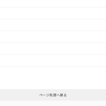
情報更新：2
情報更新：2
情報更新：2
ードすることができます。
情報更新：
ログイン/会員登録
CCC認証
電波法
みください。
N/A
N/A
非含有証明書
※3
上、n: 90mm以上
ページ先頭へ戻る
ダウンロードはこちら
m以上、n: 120mm以上
型式承認
NK型式承認
ABS型式承認