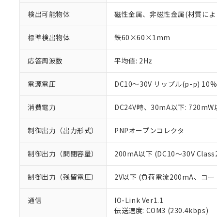
検出可能物体
磁性金属、非磁性金属(材質によ
標準検出物体
鉄60×60×1mm
応答周波数
平均値: 2Hz
電源電圧
DC10～30V リップル(p-p) 10
消費電力
DC24V時、30mA以下: 720m
制御出力（出力形式）
PNPオープンコレクタ
制御出力（開閉容量）
200mA以下 (DC10～30V Class
制御出力（残留電圧）
2V以下 (負荷電流200mA、コー
※1 対応状況
通信
IO-Link Ver1.1
伝送速度: COM3 (230.4kbps)
対応済み：EU