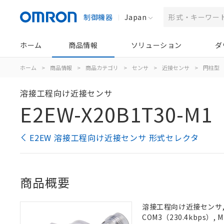
制御機器
Japan
ホーム
商品情報
ソリューション
ダ
ホーム
>
商品情報
>
商品カテゴリ
>
センサ
>
近接センサ
>
円柱型
溶接工程向け近接センサ
E2EW-X20B1T30-M1
E2EW 溶接工程向け近接センサ 形式セレクタ
商品概要
溶接工程向け近接センサ, シ
COM3（230.4kbps）