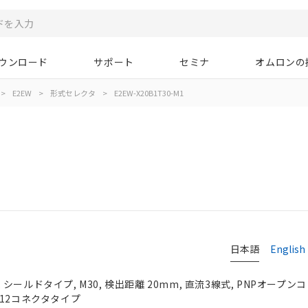
ウンロード
サポート
セミナ
オムロンの
>
E2EW
>
形式セレクタ
>
E2EW-X20B1T30-M1
日本語
English
ールドタイプ, M30, 検出距離 20mm, 直流3線式, PNPオープンコレ
, M12コネクタタイプ