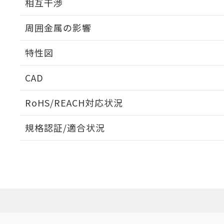
相互干渉
出力段回路図
周囲金属の影響
相互干渉
特性図
周囲金属の影響
CAD
検出物体の大きさと材質による影響
ログイン/会員登録いただくと、CADデータをダウンロ
RoHS/REACH対応状況
規格認証/適合状況
A: 135mm以上、B: 110mm以上
EU RoHS
注意事項・凡例
UL認証
CSA認証
CEマーキング
ダウンロードデータをご利用いただく前に、以下を必ずお読
Yes
Yes
Yes
対応状況
対応予定月
※1
※2
鉄材
ソフトウェアの使用条件
タイムチャート
L: 0mm以上、φd: 30mm以上、D: 0mm以上、m: 60mm以
対応済み
アルミ材
L: 16mm以上、φd: 120mm以上、D: 16mm以上、m: 60m
LR型式承認
DNV型式承認
BV型式承認
KR