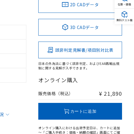
2D CADデータ
在庫・価格
無料テスト機
3D CADデータ
該非判定見解書/項目別対比表
日本の外為法に基づく該非判定、およびEAR再輸出規
制に関する見解が入手できます。
オンライン購入
¥ 21,890
販売価格（税込）
カートに追加
状況
オンライン購入における出荷予定日は、カートに追加
～「ご購入手続き：価格・納期の確認」画面にてご確