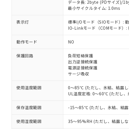
データ長: 2byte (PDサイズ)/1byt
対応予定：EU R
最小サイクルタイム: 1.0ms
対応予定なし：EU
調査・確認中：EU
ご利用条件
表示灯
標準I/Oモード（SIOモード）: 
非該当品：ライセ
※1 中国RoHS
IO-Linkモード（COMモード）:
仕入先様の事情に
があります。
以下の条件をお読
「○」：最大均質
動作モード
NO
「×」：最大均質
本サービスは
当社は、これ
*EU RoHS指令（10物
「－」：未確認で
鉛(Pb) 1000ppm以下、
くものです。
う）を輸出ま
保護回路
負荷短絡保護
記
説明
六価クロム(Cr(Ⅵ)) 1
当社制御機器
などの必要な
フタル酸ビス(2-エチルヘ
出力逆接続保護
号
*中国RoHS10物質の基準値 
ル（DBP） 1000ppm
在庫状況およ
当社は規制貨
Pb(鉛) :1000ppm、 Hg
電源逆接続保護
但し、RoHS指令で産
のであり、閲
ます。
Cr(Ⅵ)(六価クロム) : 
フタル酸エステル類の４
サージ吸収
○
一定数以
DBP(フタル酸ジブチル) :
い。
当社は貴社製
DEHP(フタル酸ビス(2-エ
正式な納期状
置等に一切使
使用温度範囲
0～85℃ (ただし、氷結、結露し
当社販売員に
※2 対応予定月
△
一定数に
当社は、貴社
UL温度定格: 0～60℃ (ただ
オムロン制御
また当社は、
※2 環境保護使
在庫状況およ
部品在庫の切り替
たしません。
－
在庫なし
す。
保存温度範囲
-15～85℃ (ただし、氷結、結
「ｅ」：有害物質
機器販売
マイパーツ機
「10」：通常の
ている必要が
味します。
使用湿度範囲
35～95%RH (ただし、結露し
空
受注生産
お客様が当ウ
※3 非含有証明
「－」：未確認で