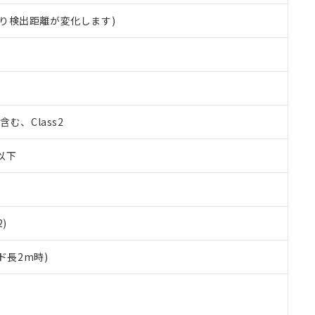
り検出距離が変化します)
%含む、Class2
W以下
2)
ド長2m時)
 RoHS指令（10物質）の非含有に対応した製品が提供可能な商品です