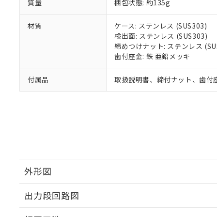
質量
梱包状態: 約135g
材質
ケース: ステンレス (SUS303)
検出面: ステンレス (SUS303)
締めつけナット: ステンレス (SUS
歯付座金: 鉄 亜鉛メッキ
付属品
取扱説明書、締付ナット、歯付
外形図
出力段回路図
外形図