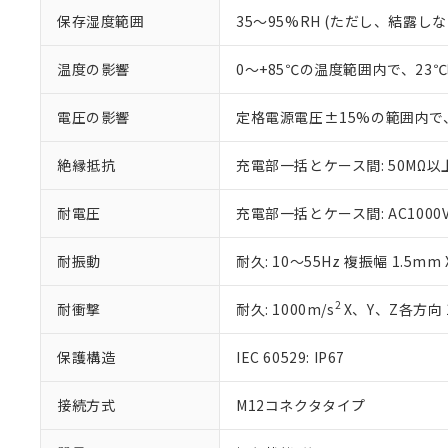
白
が、当社の製
保存湿度範囲
35～95%RH (ただし、結露し
さい。
下記の非含有証明
※当社の共同
温度の影響
0～+85℃の温度範囲内で、23
いる法人を指
EU RoHS指令（
51物質の非含有証
※本証明書は発行
電圧の影響
定格電源電圧±15%の範囲内で
また、RoHS指
混在することから
絶縁抵抗
充電部一括とケース間: 50MΩ以上
既に当社にて対応
り割愛しておりま
耐電圧
充電部一括とケース間: AC1000V 5
耐振動
耐久: 10～55Hz 複振幅 1.5mm
2
耐衝撃
耐久: 1000m/s
X、Y、Z各方向 
保護構造
IEC 60529: IP67
接続方式
M12コネクタタイプ