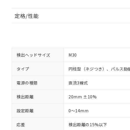
定格/性能
検出ヘッドサイズ
M30
タイプ
円柱型（ネジつき）、パルス励
電源の種類
直流3線式
検出距離
20mm ±10%
設定距離
0～14mm
応差
検出距離の15%以下