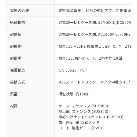
基準値を超えていることを示します。
いたものが、含有品と判明した場合などや
当社は、これら貴社製品のうち、外国
ことをご了承ください。
「－」：未確認です。当社販売部門へお問
むを得ず変更することがあります。
為替および外国貿易法に定める商品
電圧の影響
定格電源電圧±15%の範囲内で、定格電源電圧
在庫状況および標準価格照会結果は、
い合わせください。
（以下｢規制貨物等」という）を輸出
記載している更新日時点での社内デー
*EU RoHS指令（10物質）：
または国外への提供する場合は、日本
絶縁抵抗
充電部一括とケース間: 50MΩ以上(DC500Vメ
記
タに基づき作成されるものであり、閲
説明
鉛(Pb) 1000ppm以下、 水銀(Hg) 1000ppm以下、 カド
*中国RoHS10物質の基準値 (GB/T26572)：
国政府の輸出許可(または役務取引許
号
覧された時点での実際の在庫および標
ミウム(Cd) 100ppm以下、
Pb(鉛) :1000ppm、 Hg(水銀) : 1000ppm、 Cd(カドミウ
耐電圧
充電部一括とケース間: AC1000V 50/60Hz 1m
可)を取得するなどの必要な手続きを
六価クロム(Cr(Ⅵ)) 1000ppm以下、ポリ臭化ビフェニル
ム) : 100ppm、
準価格とは異なる場合があることをご
類(PBB) 1000ppm以下、ポリ臭化ジフェニルエーテル類
Cr(Ⅵ)(六価クロム) : 1000ppm、 PBBs(ポリ臭化ビフェ
とります。
了承ください。
(PBDE) 1000ppm以下、フタル酸ビス(2-エチルヘキシ
○
一定数以上の在庫あり
ニル類) : 1000ppm、 PBDEs(ポリ臭化ジフェニルエーテ
耐振動
耐久: 10～55Hz 複振幅 1.5mm X、Y、Z各方向
当社は規制貨物を破棄する場合は、完
ル) (DEHP)(別名：DOP) 1000ppm以下、フタル酸ブチ
正式な納期状況および標準価格はお客
ル類) : 1000ppm、
ルベンジル（BBP） 1000ppm以下、フタル酸ジブチル
全に破砕するなど、違法に輸出されな
DBP(フタル酸ジブチル) : 1000ppm、 DIBP(フタル酸ジ
様のお取引先、またはお客様担当のオ
2
耐衝撃
（DBP） 1000ppm以下、フタル酸ジイソブチル
耐久: 1000m/s
X、Y、Z各方向 10回
イソブチル) : 1000ppm、 BBP(フタル酸ブチルベンジ
△
一定数には満たないが在庫あり
いよう必要な手段を講じます。
ムロン制御機器販売店・当社販売員に
(DIBP) 1000ppm以下
ル) : 1000ppm、
当社は貴社製品を、核兵器、ミサイ
但し、RoHS指令で産業用監視および制御機器に対する
DEHP(フタル酸ビス(2-エチルヘキシル)) : 1000ppm
ご相談ください。
保護構造
IEC 60529: IP67
適用除外項目は除く。
ル、化学兵器、生物兵器またはその他
－
在庫なし(最新の在庫状況につ
オムロン制御機器販売店や当社販売拠
フタル酸エステル類の４物質については閾値を超える意
武器並びにこれらの製造装置等に一切
いては、お客様のお取引先、ま
図的な使用がないことを確認しています。
点は「
販売ネットワーク
」をご確認
接続方式
M12スマートクリックコネクタ中継タイプ (0.3
※2 環境保護使用期限
使用いたしません。
たはお客様担当のオムロン制御
ください。
当社は、貴社製品を第三者に販売する
機器販売店・当社販売員にご確
質量
梱包状態: 約160g
在庫状況および標準価格結果を当社の
※2 対応予定月
「ｅ」：有害物質（10物質）のすべてが基
場合は、上記1、2および3の内容を当
認ください)
事前の承諾なく第三者に漏洩または開
準値以下であることを示します。
該第三者に通知します。また当社は、
材質
ケース: ステンレス (SUS303)
示しないようお願いします。
部品在庫の切り替え状況などにより、予定
「10」：通常の使用状況下において有害物
検出面: ステンレス (SUS303)
販売先および販売に係わる関係者が違
マイパーツ機能（部品リスト作成サー
空
受注生産機種、また在庫状況の
締めつけナット: ステンレス (SUS303)
月が前後することがあります。
質が外部に漏えいし、環境に深刻な影響を
法に輸出するおそれがある場合は、取
ビス）をご利用いただくには、I-Web
白
情報を公開していない機種
歯付座金: 鉄 亜鉛メッキ
及ぼさない年数を意味します。
り引きをいたしません。
メンバーズにご登録されている必要が
コード: 塩化ビニル (PVC)
「－」：未確認です。当社販売部門へお問
あります。