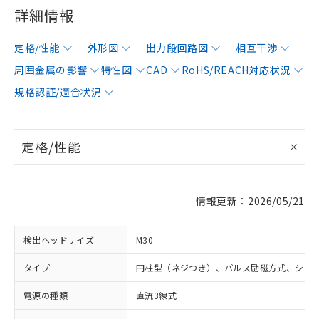
詳細情報
定格/性能
外形図
出力段回路図
相互干渉
周囲金属の影響
特性図
CAD
RoHS/REACH対応状況
規格認証/適合状況
定格/性能
情報更新：2026/05/21
検出ヘッドサイズ
M30
タイプ
円柱型（ネジつき）、パルス励磁方式、シー
電源の種類
直流3線式