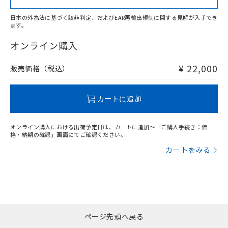
上、n: 90mm以上
アルミ材
日本の外為法に基づく該非判定、およびEAR再輸出規制に関する見解が入手でき
l: 16mm以上、φd: 120mm以上、D: 16mm以上、m: 60mm
ます。
"対応済み"や非含有の記載がされた商品であっても、流通
以上、n: 120mm以上
在庫等で未対応品が混在する可能性があります。
オンライン購入
非含有品が必要な際は、弊社営業部門もしくは販売店へお
問い合わせください。
¥ 22,000
販売価格（税込）
この製品のRoHS/REACH対応状況ページへ
カートに追加
オンライン購入における出荷予定日は、カートに追加～「ご購入手続き：価
格・納期の確認」画面にてご確認ください。
カートをみる
ページ先頭へ戻る