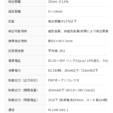
検出距離
20mm ±10%
設定距離
0～14mm
応差
検出距離の15%以下
検出可能物体
磁性金属、非磁性金属(材質により検出距離が
標準検出物体
鉄60×60×1mm
応答周波数
平均値: 2Hz
電源電圧
DC10～30V リップル(p-p) 10%含む、Class2
消費電力
DC24V時、30mA以下: 720mW以下
制御出力（出力形式）
PNPオープンコレクタ
制御出力（開閉容量）
200mA以下 (DC10～30V Class2)
制御出力（残留電圧）
2V以下 (負荷電流200mA、コード長2m時)
通信
IO-Link Ver1.1