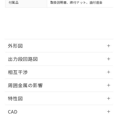
い合わせください。
お客様が当ウェブサイト上で当社にご
付属品
取扱説明書、締付ナット、歯付座金
※3 非含有証明書ダウンロード
登録された部品リストについて、当社
および当社の共同利用者が、当社の製
下記の非含有証明書をダウンロードするこ
品・サービスに関するお客様との取
とができます。
合意する
キャンセル
引・商談に必要な範囲で利用すること
をご了承ください。
EU RoHS指令（10物質）の非含有証明書
※当社の共同利用者とは、
"個人情報
51物質の非含有証明書（当社基準）
の共同利用に関して"
の「1.共同利
※本証明書は発行日時点で非含有を証明す
外形図
用者の範囲」に記載されている法人を
るもので、過去に遡って非含有を証明する
指します。
情報更新：2026/05/21
ものではありません。
出力段回路図
また、RoHS指令のフタル酸エステル類４
物質の対応では、対応完了までの期間は出
外形図
情報更新：2026/05/21
相互干渉
荷製品に未対応品が混在することから備考
欄に対応日を記載しておりました。
出力段回路図
情報更新：2026/05/21
既に当社にて対応品への在庫切替を完了
周囲金属の影響
していることから、特段のことがない限
相互干渉
り、2022年1月12日より割愛しておりま
情報更新：2026/05/21
特性図
す。
周囲金属の影響
情報更新：2026/05/21
CAD