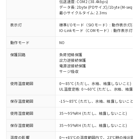
伝送速度: COM2 (38.4kbps)
データ長: 2byte (PDサイズ)/1byte (M-sequen
最小サイクルタイム: 2.3ms
表示灯
標準I/Oモード（SIOモード）: 動作表示灯(橙L
※1 対応状況
IO-Linkモード（COMモード）: 動作表示灯(橙L
動作モード
NO
対応済み：EU RoHS指令（10物質）の
非含有に対応した製品が提供可能な商品で
保護回路
負荷短絡保護
す。
出力逆接続保護
対応予定：EU RoHS指令（10物質）の非含
電源逆接続保護
ご利用条件
有に対応した製品に切り替える予定のある
サージ吸収
商品です。
対応予定なし：EU RoHS指令（10物質）の
使用温度範囲
0～85℃ (ただし、氷結、結露しないこと)
以下の条件をお読みいただき、同意のうえ
非含有に非対応の商品で、対応品を出す予
UL温度定格: 0～60℃ (ただし、氷結、結露し
ご利用ください。
定はありません。
保存温度範囲
-15～85℃ (ただし、氷結、結露しないこと)
調査・確認中：EU RoHS指令（10物質）の
本サービスは、当社制御機器事業取扱
※1 中国RoHS○×表
非含有の対応状況を調査中または確認中の
商品の当社在庫状況および標準価格
使用湿度範囲
35～95%RH (ただし、結露しないこと)
商品です。
(税抜)を提供させていただくもので
「○」：最大均質材料含有率が中国RoHSの
非該当品：ライセンス料など無形物で、有
す。
保存湿度範囲
35～95%RH (ただし、結露しないこと)
基準値以下であることを示します。
害物質有無と関係のない商品です。
当社制御機器事業取扱商品の中には、
「×」：最大均質材料含有率が中国RoHSの
仕入先様の事情により、非含有部品として
本サービスの対象外となる商品もある
温度の影響
0～+85℃の温度範囲内で、23℃時の検出距離