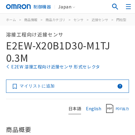
制御機器
Japan
ホーム
>
商品情報
>
商品カテゴリ
>
センサ
>
近接センサ
>
円柱型
>
溶接工程向け近接センサ
E2EW-X20B1D30-M1TJ
0.3M
E2EW 溶接工程向け近接センサ 形式セレクタ
マイリストに追加
日本語
English
PDF出力
商品概要