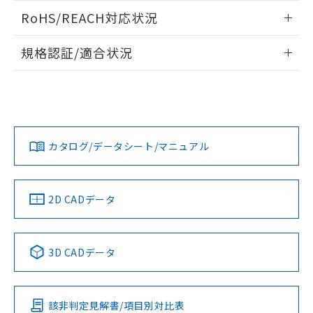
検出物体の大きさと材質による影響
ログイン/会員登録いただくと、CADデータをダウンロー
RoHS/REACH対応状況
ドすることができます。
情報更新：2026/7/29
A: 135mm以上、B: 110mm以上
規格認証/適合状況
タイムチャート
ログイン/会員登録
EU RoHS
注意事項・凡例
UL認証
CSA認証
CEマーキング
鉄材
L: 0mm以上、φd: 30mm以上、D: 0mm以上、m: 60mm以
Yes
Yes
Yes
対応状況
対応予定月
※1
※2
上、n: 90mm以上
ダウンロードデータをご利用いただく前に、以下を必ずお読
アルミ材
みください。
カタログ/データシート/マニュアル
対応済み
L: 16mm以上、φd: 120mm以上、D: 16mm以上、m:
ソフトウェアの使用条件
60mm以上、n: 120mm以上
LR型式承認
DNV型式承認
BV型式承認
KR型式承
（イギリス
（ノルウェー
（フランス
（韓国
金属埋め込み
船舶規格）
船舶規格）
船舶規格）
船舶規格
中国 RoHS
注意事項・凡例
2D CADデータ
No
No
No
No
検出領域
中国 RoHS表
※1 ※2
3D CADデータ
この製品の規格認証/適合状況ページへ
Pb
Hg
Cd
Cr(VI)
その他の認証はこちらのページからご検索ください
鉄材
l: 0mm以上、φd: 30mm以上、D: 0mm以上、m: 60mm以
該非判定見解書/項目別対比表
X
O
O
O