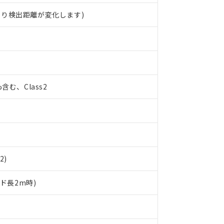
より検出距離が変化します)
%含む、Class2
2)
ード長2m時)
 RoHS指令（10物質）の非含有に対応した製品が提供可能な商品です
oHS指令（10物質）の非含有に対応した製品に切り替える予定のある
 RoHS指令（10物質）の非含有に非対応の商品で、対応品を出す予
 RoHS指令（10物質）の非含有の対応状況を調査中または確認中の