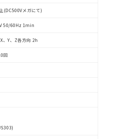
明書（当社基準）
(DC500Vメガにて)
日時点で非含有を証明するもので、過去に遡って非含有を証明するも
令のフタル酸エステル類４物質の対応では、対応完了までの期間は出
備考欄に対応日を記載しておりました。
50/60Hz 1min
品への在庫切替を完了していることから、特段のことがない限り、20
す。
m X、Y、Z各方向 2h
10回
303)