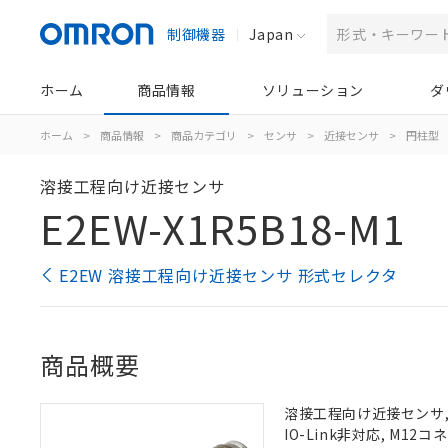
制御機器
Japan
ホーム
商品情報
ソリューション
ダ
ホーム
>
商品情報
>
商品カテゴリ
>
センサ
>
近接センサ
>
円柱型
溶接工程向け近接センサ
E2EW-X1R5B18-M1
E2EW 溶接工程向け近接センサ 形式セレクタ
商品概要
溶接工程向け近接センサ, シ
IO-Link非対応, M12