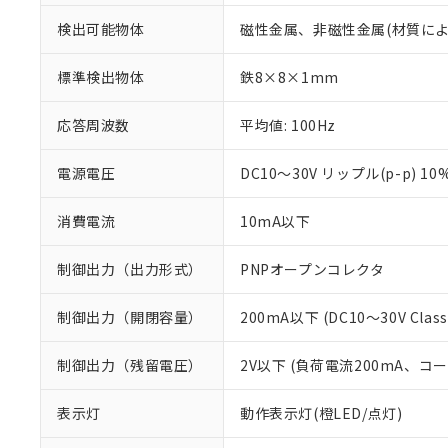
検出可能物体
磁性金属、非磁性金属(材質に
標準検出物体
鉄8×8×1mm
応答周波数
平均値: 100Hz
電源電圧
DC10～30V リップル(p-p) 10
消費電流
10mA以下
制御出力（出力形式）
PNPオープンコレクタ
制御出力（開閉容量）
200mA以下 (DC10～30V Class
※1 対応状況
制御出力（残留電圧）
2V以下 (負荷電流200mA、コ
対応済み：EU
対応予定：EU R
対応予定なし：EU
表示灯
動作表示灯(橙LED/点灯)
調査・確認中：EU
ご利用条件