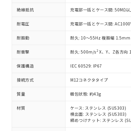
51物質の非含有証
絶縁抵抗
充電部一括とケース間: 50MΩ以上
※本証明書は発行
また、RoHS指
混在することから
耐電圧
充電部一括とケース間: AC1000V 
既に当社にて対応
り割愛しておりま
耐振動
耐久: 10～55Hz 複振幅 1.5m
2
耐衝撃
耐久: 500m/s
X、Y、Z各方向 
保護構造
IEC 60529: IP67
接続方式
M12コネクタタイプ
質量
梱包状態: 約43g
材質
ケース: ステンレス (SUS303)
検出面: ステンレス (SUS303)
締めつけナット: ステンレス (SUS