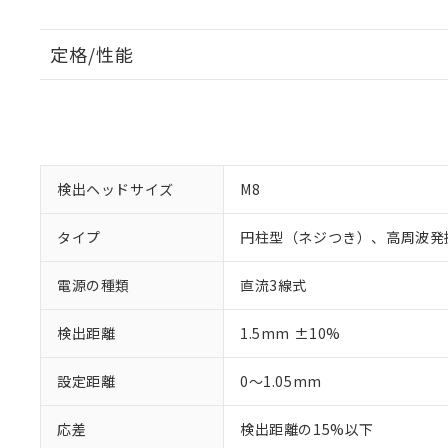
定格/性能
検出ヘッドサイズ
M8
タイプ
円柱型（ネジつき）、高周波発
電源の種類
直流3線式
検出距離
1.5mm ±10%
設定距離
0～1.05mm
応差
検出距離の15%以下