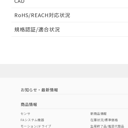
CAD
検出物体の大きさと材質による影響
ログイン/会員登録いただくと、CADデータをダウンロ
RoHS/REACH対応状況
規格認証/適合状況
A: 35mm以上、B: 30mm以上
タイムチャート
EU RoHS
注意事項・凡例
UL認証
CSA認証
CEマーキング
ダウンロードデータをご利用いただく前に、以下を必ずお読
Yes
Yes
Yes
対応状況
対応予定月
※1
※2
鉄材
ソフトウェアの使用条件
L: 0mm以上、φd: 8mm以上、D: 0mm以上、m: 4.5mm以上
対応済み
アルミ材
L: 10mm以上、φd: 50mm以上、D: 10mm以上、m: 4.5m
LR型式承認
DNV型式承認
BV型式承認
KR
（イギリス
（ノルウェー
（フランス
（
金属埋め込み
お知らせ・最新情報
中国 RoHS
注意事項・凡例
船舶規格）
船舶規格）
船舶規格）
船
商品情報
No
No
No
No
中国 RoHS表
※1 ※2
センサ
新商品情報
FAシステム機器
在庫状況/標準価格
Pb
Hg
Cd
Cr(V
モーション/ドライブ
生産終了品/推奨代替品