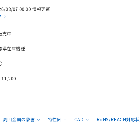
26/08/07 00:00 情報更新
件
販売中
標準在庫機種
〇
¥ 11,200
周囲金属の影響
特性図
CAD
RoHS/REACH対応