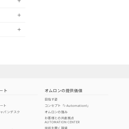
2026/7/29
ート
オムロンの提供価値
目指す姿
ポート
コンセプト「i-Automation!」
ジャパンデスク
オムロンの強み
お客様との共創拠点
AUTOMATION CENTER
DIBP
BBP
DEHP
環境保護
技術を磨く現場