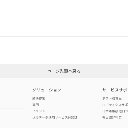
ードすることができます。
情報更新：
ログイン/会員登録
CCC認証
電波法
みください。
N/A
N/A
非含有証明書
※3
、n: 30mm以上
ページ先頭へ戻る
ダウンロードはこちら
m以上、n: 50mm以上
型式承認
NK型式承認
ABS型式承認
韓国
（日本
（アメリカ
ソリューション
サービスサポ
舶規格）
船舶規格）
船舶規格）
解決提案
テスト機貸出
事例
ロボティクスサ
No
No
イベント
日本語相談窓口
現場データ活用サービスi-BELT
輸出該非判定
I)
PBBs
PBDEs
DBP