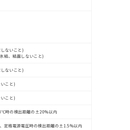
ンス料など無形物で、有害物質有無と関係のない商品です。
○×表
より、非含有部品としていたものが、含有品と判明した場合などやむ
みいただき、同意のうえご利用ください。
材料含有率が中国RoHSの基準値以下であることを示します。
材料含有率が中国RoHSの基準値を超えていることを示します。
、当社制御機器事業取扱商品の当社在庫状況および標準価格(税抜)
ら貴社製品のうち、外国為替および外国貿易法に定める商品（以下｢
質）：
す。当社販売部門へお問い合わせください。
 水銀(Hg) 1000ppm以下、 カドミウム(Cd) 100ppm以下、
たは国外への提供する場合は、日本国政府の輸出許可(または役務取
000ppm以下、ポリ臭化ビフェニル類(PBB) 1000ppm以下、ポリ臭化ジフェニルエーテル類(P
事業取扱商品の中には、本サービスの対象外となる商品もあること
手続きをとります。
キシル) (DEHP)(別名：DOP) 1000ppm以下、フタル酸ブチルベンジル（BBP） 100
(GB/T26572)：
以下、フタル酸ジイソブチル (DIBP) 1000ppm以下
び標準価格照会結果は、記載している更新日時点での社内データに
物を破棄する場合は、完全に破砕するなど、違法に輸出されないよ
(水銀) : 1000ppm、 Cd(カドミウム) : 100ppm、
業用監視および制御機器に対する適用除外項目は除く。
覧された時点での実際の在庫および標準価格とは異なる場合がある
露しないこと)
1000ppm、 PBBs(ポリ臭化ビフェニル類) : 1000ppm、 PBDEs(ポリ臭化ジフェニルエーテル類
物質については閾値を超える意図的な使用がないことを確認しています。
上の在庫あり
 1000ppm、 DIBP(フタル酸ジイソブチル) : 1000ppm、 BBP(フタル酸ブチルベンジル) :
品を、核兵器、ミサイル、化学兵器、生物兵器またはその他武器並
し、氷結、結露しないこと)
チルヘキシル)) : 1000ppm
況および標準価格はお客様のお取引先、またはお客様担当のオムロ
用いたしません。
ご相談ください。
は満たないが在庫あり
製品を第三者に販売する場合は、上記1、2および3の内容を当該第
露しないこと)
機器販売店や当社販売拠点は「
販売ネットワーク
」をご確認くだ
販売先および販売に係わる関係者が違法に輸出するおそれがある場
用期限
び標準価格結果を当社の事前の承諾なく第三者に漏洩または開示し
え状況などにより、予定月が前後することがあります。
(最新の在庫状況については、お客様のお取引先、またはお客様担当
ないこと)
（10物質）のすべてが基準値以下であることを示します。
店・当社販売員にご確認ください)
能（部品リスト作成サービス）をご利用いただくには、I-Webメン
使用状況下において有害物質が外部に漏えいし、環境に深刻な影響を
ないこと)
あります。
機種、また在庫状況の情報を公開していない機種
ェブサイト上で当社にご登録された部品リストについて、当社およ
書ダウンロード
す。当社販売部門へお問い合わせください。
品・サービスに関するお客様との取引・商談に必要な範囲で利用す
23℃時の検出距離の±20%以内
合意する
キャンセル
書をダウンロードすることができます。
利用者とは、
"個人情報の共同利用に関して"
の「1.共同利用者の
、定格電源電圧時の検出距離の±1.5%以内
します。
10物質）の非含有証明書