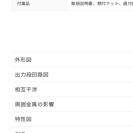
付属品
取扱説明書、締付ナット、歯付
外形図
出力段回路図
外形図
相互干渉
出力段回路図
周囲金属の影響
相互干渉
特性図
周囲金属の影響