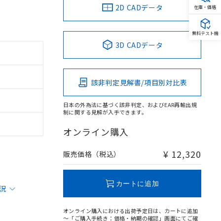
2D CADデータ
在庫・価格
無料テスト機
3D CADデータ
該非判定見解書/項目別対比表
日本の外為法に基づく該非判定、およびEAR再輸出規
制に関する見解が入手できます。
オンライン購入
¥ 12,320
販売価格（税込）
カートに追加
状況
オンライン購入における出荷予定日は、カートに追加
～「ご購入手続き：価格・納期の確認」画面にてご確