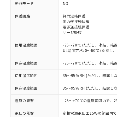
非該当品：ライセ
動作モード
NO
※1 中国RoHS
仕入先様の事情に
があります。
以下の条件をお読
「○」：最大均質
保護回路
負荷短絡保護
「×」：最大均質
出力逆接続保護
本サービスは
当社は、これ
*EU RoHS指令（10物
「－」：未確認で
鉛(Pb) 1000ppm以下、
電源逆接続保護
くものです。
う）を輸出ま
記
説明
六価クロム(Cr(Ⅵ)) 1
サージ吸収
当社制御機器
などの必要な
フタル酸ビス(2-エチルヘ
号
*中国RoHS10物質の基準値 
ル（DBP） 1000ppm
在庫状況およ
当社は規制貨
Pb(鉛) :1000ppm、 Hg
但し、RoHS指令で産
のであり、閲
ます。
使用温度範囲
-25～70℃ (ただし、氷結、結
Cr(Ⅵ)(六価クロム) : 
フタル酸エステル類の４
○
一定数以
DBP(フタル酸ジブチル) :
い。
当社は貴社製
UL温度定格: 0～60℃ (ただ
DEHP(フタル酸ビス(2-エ
正式な納期状
置等に一切使
当社販売員に
※2 対応予定月
△
一定数に
当社は、貴社
保存温度範囲
-25～70℃ (ただし、氷結、結
オムロン制御
また当社は、
※2 環境保護使
在庫状況およ
部品在庫の切り替
たしません。
－
在庫なし
使用湿度範囲
35～95%RH (ただし、結露し
す。
「ｅ」：有害物質
機器販売
マイパーツ機
「10」：通常の
保存湿度範囲
35～95%RH (ただし、結露し
ている必要が
味します。
空
受注生産
お客様が当ウ
※3 非含有証明
「－」：未確認で
白
が、当社の製
温度の影響
-25～+70℃の温度範囲内で、
さい。
下記の非含有証明
※当社の共同
電圧の影響
定格電源電圧±15%の範囲内で
いる法人を指
EU RoHS指令（