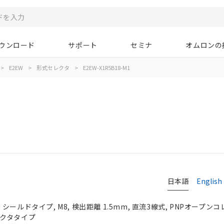
ウンロード
サポート
セミナ
オムロンの
>
E2EW
>
形式セレクタ
>
E2EW-X1R5B18-M1
日本語
English
ールドタイプ, M8, 検出距離 1.5mm, 直流3線式, PNPオープンコレ
コネクタタイプ