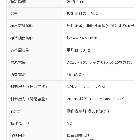
設定距離
0～8.4mm
応差
検出距離の15%以下
検出可能物体
磁性金属、非磁性金属(材質により検出距
標準検出物体
鉄54×54×1mm
応答周波数
平均値: 50Hz
電源電圧
DC10～30V リップル(p-p) 10%含む、Cla
消費電流
16mA以下
制御出力（出力形式）
NPNオープンコレクタ
制御出力（開閉容量）
200mA以下 (DC10～30V Class2)
表示灯
動作表示灯(橙LED/点灯)
動作モード
NC
※1 対応状況
保護回路
負荷短絡保護