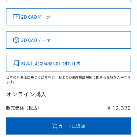
48mm以上、n: 120mm以上
金属埋め込み
中国 RoHS
注意事項・凡例
2D CADデータ
中国 RoHS表
※1 ※2
検出領域
3D CADデータ
Pb
Hg
Cd
Cr(VI)
鉄材
l: 0mm以上、φd: 30mm以上、D: 0mm以上、m: 48mm以
該非判定見解書/項目別対比表
X
O
O
O
上、n: 100mm以上
アルミ材
日本の外為法に基づく該非判定、およびEAR再輸出規制に関する見解が入手でき
l: 16mm以上、φd: 120mm以上、D: 16mm以上、m: 48mm
ます。
"対応済み"や非含有の記載がされた商品であっても、流通
以上、n: 120mm以上
在庫等で未対応品が混在する可能性があります。
オンライン購入
非含有品が必要な際は、弊社営業部門もしくは販売店へお
問い合わせください。
¥ 12,320
販売価格（税込）
この製品のRoHS/REACH対応状況ページへ
カートに追加