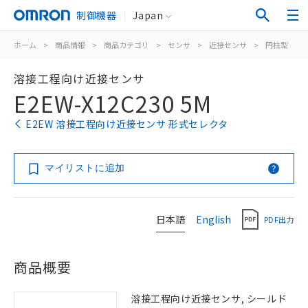
制御機器
Japan
ホーム
>
商品情報
>
商品カテゴリ
>
センサ
>
近接センサ
>
円柱型
>
溶接工程向け近接センサ
E2EW-X12C230 5M
E2EW 溶接工程向け近接センサ 形式セレクタ
マイリストに追加
日本語
English
PDF出力
商品概要
溶接工程向け近接センサ, シールド