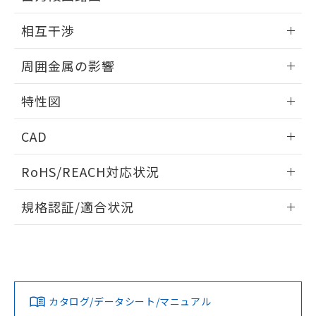
EU RoHS指令（10物質）の非含有証明書
※当社の共同利用者とは、
"個人情報
外形図
情報更新：2026/05/21
51物質の非含有証明書（当社基準）
相互干渉
の共同利用に関して"
の「1.共同利
※本証明書は発行日時点で非含有を証明す
用者の範囲」に記載されている法人を
出力段回路図
るもので、過去に遡って非含有を証明する
情報更新：2026/05/21
指します。
周囲金属の影響
ものではありません。
また、RoHS指令のフタル酸エステル類４
相互干渉
情報更新：2026/05/21
物質の対応では、対応完了までの期間は出
特性図
荷製品に未対応品が混在することから備考
周囲金属の影響
情報更新：2026/05/21
欄に対応日を記載しておりました。
CAD
既に当社にて対応品への在庫切替を完了
していることから、特段のことがない限
検出物体の大きさと材質による影響
ログイン/会員登録いただくと、CADデータをダウンロー
RoHS/REACH対応状況
り、2022年1月12日より割愛しておりま
ドすることができます。
す。
情報更新：2026/7/29
A: 110mm以上、B: 100mm以上
規格認証/適合状況
タイムチャート
ログイン/会員登録
EU RoHS
注意事項・凡例
E2EW-X12C230 5Mについての規格認証/適合状況について
は、「カスタマーサポートセンタ お客様相談室」または貴社
鉄材
担当オムロン営業員または販売店にお問い合わせください。
L: 0mm以上、φd: 30mm以上、D: 0mm以上、m: 48mm以
対応状況
対応予定月
※1
※2
上、n: 100mm以上
ダウンロードデータをご利用いただく前に、以下を必ずお読
アルミ材
みください。
お問い合わせ
カタログ/データシート/マニュアル
対応済み
L: 16mm以上、φd: 120mm以上、D: 16mm以上、m:
ソフトウェアの使用条件