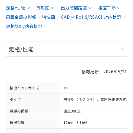
定格/性能
外形図
出力段回路図
相互干渉
周囲金属の影響
特性図
CAD
RoHS/REACH対応状況
規格認証/適合状況
定格/性能
情報更新：2026/05/21
検出ヘッドサイズ
M30
タイプ
円柱型（ネジつき）、高周波発振方式、
電源の種類
直流3線式
検出距離
12mm ±10%