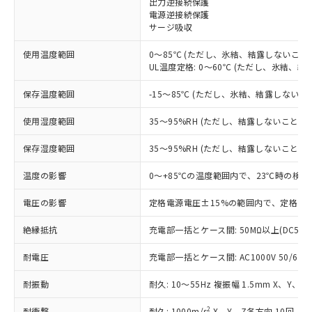
出力逆接続保護
電源逆接続保護
対応済み：EU RoHS指令（10物質）の
サージ吸収
非含有に対応した製品が提供可能な商品で
す。
使用温度範囲
0～85℃ (ただし、氷結、結露しないこと)
対応予定：EU RoHS指令（10物質）の非含
UL温度定格: 0～60℃ (ただし、氷結、結
ご利用条件
有に対応した製品に切り替える予定のある
商品です。
保存温度範囲
-15～85℃ (ただし、氷結、結露しないこ
対応予定なし：EU RoHS指令（10物質）の
以下の条件をお読みいただき、同意のうえ
非含有に非対応の商品で、対応品を出す予
使用湿度範囲
35～95%RH (ただし、結露しないこと)
ご利用ください。
定はありません。
調査・確認中：EU RoHS指令（10物質）の
保存湿度範囲
35～95%RH (ただし、結露しないこと)
本サービスは、当社制御機器事業取扱
※1 中国RoHS○×表
非含有の対応状況を調査中または確認中の
商品の当社在庫状況および標準価格
温度の影響
0～+85℃の温度範囲内で、23℃時の検出
商品です。
(税抜)を提供させていただくもので
「○」：最大均質材料含有率が中国RoHSの
非該当品：ライセンス料など無形物で、有
す。
電圧の影響
定格電源電圧±15%の範囲内で、定格電源
基準値以下であることを示します。
害物質有無と関係のない商品です。
当社制御機器事業取扱商品の中には、
「×」：最大均質材料含有率が中国RoHSの
仕入先様の事情により、非含有部品として
本サービスの対象外となる商品もある
絶縁抵抗
充電部一括とケース間: 50MΩ以上(DC500
基準値を超えていることを示します。
いたものが、含有品と判明した場合などや
当社は、これら貴社製品のうち、外国
ことをご了承ください。
「－」：未確認です。当社販売部門へお問
むを得ず変更することがあります。
為替および外国貿易法に定める商品
耐電圧
在庫状況および標準価格照会結果は、
充電部一括とケース間: AC1000V 50/60Hz
い合わせください。
（以下｢規制貨物等」という）を輸出
記載している更新日時点での社内デー
*EU RoHS指令（10物質）：
または国外への提供する場合は、日本
耐振動
耐久: 10～55Hz 複振幅 1.5mm X、Y、Z
記
タに基づき作成されるものであり、閲
説明
鉛(Pb) 1000ppm以下、 水銀(Hg) 1000ppm以下、 カド
*中国RoHS10物質の基準値 (GB/T26572)：
国政府の輸出許可(または役務取引許
号
覧された時点での実際の在庫および標
ミウム(Cd) 100ppm以下、
Pb(鉛) :1000ppm、 Hg(水銀) : 1000ppm、 Cd(カドミウ
2
耐衝撃
耐久: 1000m/s
X、Y、Z各方向 10回
六価クロム(Cr(Ⅵ)) 1000ppm以下、ポリ臭化ビフェニル