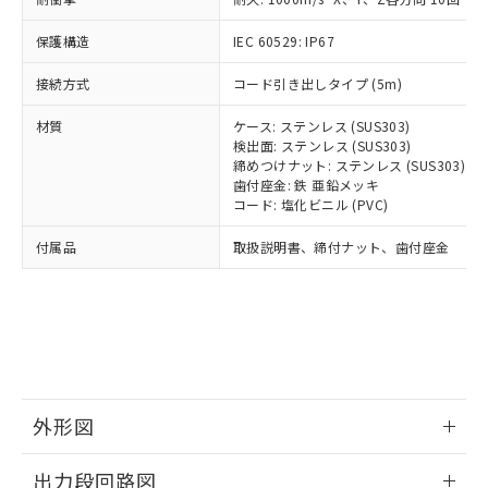
可)を取得するなどの必要な手続きを
ム) : 100ppm、
準価格とは異なる場合があることをご
類(PBB) 1000ppm以下、ポリ臭化ジフェニルエーテル類
Cr(Ⅵ)(六価クロム) : 1000ppm、 PBBs(ポリ臭化ビフェ
とります。
了承ください。
(PBDE) 1000ppm以下、フタル酸ビス(2-エチルヘキシ
○
一定数以上の在庫あり
ニル類) : 1000ppm、 PBDEs(ポリ臭化ジフェニルエーテ
保護構造
IEC 60529: IP67
当社は規制貨物を破棄する場合は、完
ル) (DEHP)(別名：DOP) 1000ppm以下、フタル酸ブチ
正式な納期状況および標準価格はお客
ル類) : 1000ppm、
ルベンジル（BBP） 1000ppm以下、フタル酸ジブチル
全に破砕するなど、違法に輸出されな
DBP(フタル酸ジブチル) : 1000ppm、 DIBP(フタル酸ジ
様のお取引先、またはお客様担当のオ
（DBP） 1000ppm以下、フタル酸ジイソブチル
接続方式
コード引き出しタイプ (5m)
イソブチル) : 1000ppm、 BBP(フタル酸ブチルベンジ
△
一定数には満たないが在庫あり
いよう必要な手段を講じます。
ムロン制御機器販売店・当社販売員に
(DIBP) 1000ppm以下
ル) : 1000ppm、
当社は貴社製品を、核兵器、ミサイ
但し、RoHS指令で産業用監視および制御機器に対する
DEHP(フタル酸ビス(2-エチルヘキシル)) : 1000ppm
ご相談ください。
材質
ケース: ステンレス (SUS303)
適用除外項目は除く。
ル、化学兵器、生物兵器またはその他
－
在庫なし(最新の在庫状況につ
オムロン制御機器販売店や当社販売拠
検出面: ステンレス (SUS303)
フタル酸エステル類の４物質については閾値を超える意
武器並びにこれらの製造装置等に一切
いては、お客様のお取引先、ま
図的な使用がないことを確認しています。
点は「
販売ネットワーク
締めつけナット: ステンレス (SUS303)
」をご確認
※2 環境保護使用期限
使用いたしません。
たはお客様担当のオムロン制御
歯付座金: 鉄 亜鉛メッキ
ください。
当社は、貴社製品を第三者に販売する
コード: 塩化ビニル (PVC)
機器販売店・当社販売員にご確
在庫状況および標準価格結果を当社の
※2 対応予定月
「ｅ」：有害物質（10物質）のすべてが基
場合は、上記1、2および3の内容を当
認ください)
事前の承諾なく第三者に漏洩または開
付属品
準値以下であることを示します。
取扱説明書、締付ナット、歯付座金
該第三者に通知します。また当社は、
示しないようお願いします。
部品在庫の切り替え状況などにより、予定
「10」：通常の使用状況下において有害物
販売先および販売に係わる関係者が違
マイパーツ機能（部品リスト作成サー
空
受注生産機種、また在庫状況の
月が前後することがあります。
質が外部に漏えいし、環境に深刻な影響を
法に輸出するおそれがある場合は、取
ビス）をご利用いただくには、I-Web
白
情報を公開していない機種
及ぼさない年数を意味します。
り引きをいたしません。
メンバーズにご登録されている必要が
「－」：未確認です。当社販売部門へお問
あります。
い合わせください。
お客様が当ウェブサイト上で当社にご
※3 非含有証明書ダウンロード
登録された部品リストについて、当社
および当社の共同利用者が、当社の製
外形図
下記の非含有証明書をダウンロードするこ
品・サービスに関するお客様との取
とができます。
合意する
キャンセル
引・商談に必要な範囲で利用すること
情報更新：2026/05/21
出力段回路図
をご了承ください。