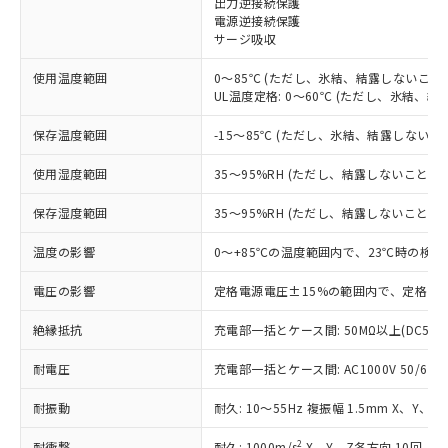
出力逆接続保護
電源逆接続保護
対応済み：EU RoHS指令（10物質）の
サージ吸収
非含有に対応した製品が提供可能な商品で
す。
使用温度範囲
0～85℃ (ただし、氷結、結露しないこと)
対応予定：EU RoHS指令（10物質）の非含
UL温度定格: 0～60℃ (ただし、氷結、結
ご利用条件
有に対応した製品に切り替える予定のある
商品です。
保存温度範囲
-15～85℃ (ただし、氷結、結露しないこ
対応予定なし：EU RoHS指令（10物質）の
以下の条件をお読みいただき、同意のうえ
非含有に非対応の商品で、対応品を出す予
使用湿度範囲
35～95%RH (ただし、結露しないこと)
ご利用ください。
定はありません。
調査・確認中：EU RoHS指令（10物質）の
保存湿度範囲
35～95%RH (ただし、結露しないこと)
本サービスは、当社制御機器事業取扱
※1 中国RoHS○×表
非含有の対応状況を調査中または確認中の
商品の当社在庫状況および標準価格
温度の影響
0～+85℃の温度範囲内で、23℃時の検出
商品です。
(税抜)を提供させていただくもので
「○」：最大均質材料含有率が中国RoHSの
非該当品：ライセンス料など無形物で、有
す。
電圧の影響
定格電源電圧±15%の範囲内で、定格電源
基準値以下であることを示します。
害物質有無と関係のない商品です。
当社制御機器事業取扱商品の中には、
「×」：最大均質材料含有率が中国RoHSの
仕入先様の事情により、非含有部品として
本サービスの対象外となる商品もある
絶縁抵抗
充電部一括とケース間: 50MΩ以上(DC500
基準値を超えていることを示します。
いたものが、含有品と判明した場合などや
当社は、これら貴社製品のうち、外国
ことをご了承ください。
「－」：未確認です。当社販売部門へお問
むを得ず変更することがあります。
為替および外国貿易法に定める商品
耐電圧
在庫状況および標準価格照会結果は、
充電部一括とケース間: AC1000V 50/60Hz
い合わせください。
（以下｢規制貨物等」という）を輸出
記載している更新日時点での社内デー
*EU RoHS指令（10物質）：
または国外への提供する場合は、日本
耐振動
耐久: 10～55Hz 複振幅 1.5mm X、Y、Z
記
タに基づき作成されるものであり、閲
説明
鉛(Pb) 1000ppm以下、 水銀(Hg) 1000ppm以下、 カド
*中国RoHS10物質の基準値 (GB/T26572)：
国政府の輸出許可(または役務取引許
号
覧された時点での実際の在庫および標
ミウム(Cd) 100ppm以下、
Pb(鉛) :1000ppm、 Hg(水銀) : 1000ppm、 Cd(カドミウ
2
耐衝撃
耐久: 1000m/s
X、Y、Z各方向 10回
六価クロム(Cr(Ⅵ)) 1000ppm以下、ポリ臭化ビフェニル