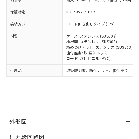
可)を取得するなどの必要な手続きを
ム) : 100ppm、
準価格とは異なる場合があることをご
類(PBB) 1000ppm以下、ポリ臭化ジフェニルエーテル類
Cr(Ⅵ)(六価クロム) : 1000ppm、 PBBs(ポリ臭化ビフェ
とります。
了承ください。
(PBDE) 1000ppm以下、フタル酸ビス(2-エチルヘキシ
○
一定数以上の在庫あり
ニル類) : 1000ppm、 PBDEs(ポリ臭化ジフェニルエーテ
保護構造
IEC 60529: IP67
当社は規制貨物を破棄する場合は、完
ル) (DEHP)(別名：DOP) 1000ppm以下、フタル酸ブチ
正式な納期状況および標準価格はお客
ル類) : 1000ppm、
ルベンジル（BBP） 1000ppm以下、フタル酸ジブチル
全に破砕するなど、違法に輸出されな
DBP(フタル酸ジブチル) : 1000ppm、 DIBP(フタル酸ジ
様のお取引先、またはお客様担当のオ
（DBP） 1000ppm以下、フタル酸ジイソブチル
接続方式
コード引き出しタイプ (5m)
イソブチル) : 1000ppm、 BBP(フタル酸ブチルベンジ
△
一定数には満たないが在庫あり
いよう必要な手段を講じます。
ムロン制御機器販売店・当社販売員に
(DIBP) 1000ppm以下
ル) : 1000ppm、
当社は貴社製品を、核兵器、ミサイ
但し、RoHS指令で産業用監視および制御機器に対する
DEHP(フタル酸ビス(2-エチルヘキシル)) : 1000ppm
ご相談ください。
材質
ケース: ステンレス (SUS303)
適用除外項目は除く。
ル、化学兵器、生物兵器またはその他
－
在庫なし(最新の在庫状況につ
オムロン制御機器販売店や当社販売拠
検出面: ステンレス (SUS303)
フタル酸エステル類の４物質については閾値を超える意
武器並びにこれらの製造装置等に一切
いては、お客様のお取引先、ま
図的な使用がないことを確認しています。
点は「
販売ネットワーク
締めつけナット: ステンレス (SUS303)
」をご確認
※2 環境保護使用期限
使用いたしません。
たはお客様担当のオムロン制御
歯付座金: 鉄 亜鉛メッキ
ください。
当社は、貴社製品を第三者に販売する
コード: 塩化ビニル (PVC)
機器販売店・当社販売員にご確
在庫状況および標準価格結果を当社の
※2 対応予定月
「ｅ」：有害物質（10物質）のすべてが基
場合は、上記1、2および3の内容を当
認ください)
事前の承諾なく第三者に漏洩または開
付属品
準値以下であることを示します。
取扱説明書、締付ナット、歯付座金
該第三者に通知します。また当社は、
示しないようお願いします。
部品在庫の切り替え状況などにより、予定
「10」：通常の使用状況下において有害物
販売先および販売に係わる関係者が違
マイパーツ機能（部品リスト作成サー
空
受注生産機種、また在庫状況の
月が前後することがあります。
質が外部に漏えいし、環境に深刻な影響を
法に輸出するおそれがある場合は、取
ビス）をご利用いただくには、I-Web
白
情報を公開していない機種
及ぼさない年数を意味します。
り引きをいたしません。
メンバーズにご登録されている必要が
「－」：未確認です。当社販売部門へお問
あります。
い合わせください。
お客様が当ウェブサイト上で当社にご
※3 非含有証明書ダウンロード
登録された部品リストについて、当社
および当社の共同利用者が、当社の製
外形図
下記の非含有証明書をダウンロードするこ
品・サービスに関するお客様との取
とができます。
合意する
キャンセル
引・商談に必要な範囲で利用すること
情報更新：2026/05/21
出力段回路図
をご了承ください。