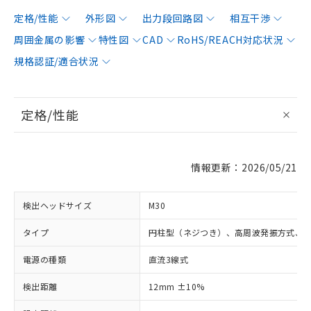
定格/性能
外形図
出力段回路図
相互干渉
周囲金属の影響
特性図
CAD
RoHS/REACH対応状況
規格認証/適合状況
定格/性能
情報更新：2026/05/21
検出ヘッドサイズ
M30
タイプ
円柱型（ネジつき）、高周波発振方式、
電源の種類
直流3線式
検出距離
12mm ±10%