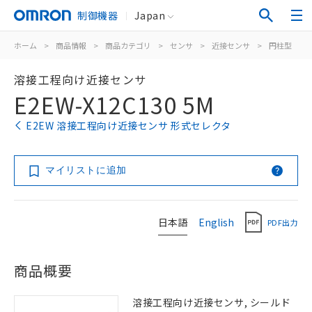
制御機器
Japan
ホーム
>
商品情報
>
商品カテゴリ
>
センサ
>
近接センサ
>
円柱型
>
溶接工程向け近接センサ
E2EW-X12C130 5M
E2EW 溶接工程向け近接センサ 形式セレクタ
マイリストに追加
日本語
English
PDF出力
商品概要
溶接工程向け近接センサ, シールド