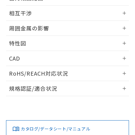
EU RoHS指令（10物質）の非含有証明書
※当社の共同利用者とは、
"個人情報
外形図
情報更新：2026/05/21
51物質の非含有証明書（当社基準）
相互干渉
の共同利用に関して"
の「1.共同利
※本証明書は発行日時点で非含有を証明す
用者の範囲」に記載されている法人を
出力段回路図
るもので、過去に遡って非含有を証明する
情報更新：2026/05/21
指します。
周囲金属の影響
ものではありません。
また、RoHS指令のフタル酸エステル類４
相互干渉
情報更新：2026/05/21
物質の対応では、対応完了までの期間は出
特性図
荷製品に未対応品が混在することから備考
周囲金属の影響
情報更新：2026/05/21
欄に対応日を記載しておりました。
CAD
既に当社にて対応品への在庫切替を完了
していることから、特段のことがない限
検出物体の大きさと材質による影響
ログイン/会員登録いただくと、CADデータをダウンロー
RoHS/REACH対応状況
り、2022年1月12日より割愛しておりま
ドすることができます。
す。
情報更新：2026/7/29
A: 110mm以上、B: 100mm以上
規格認証/適合状況
ログイン/会員登録
タイムチャート
EU RoHS
注意事項・凡例
E2EW-X12C130 5Mについての規格認証/適合状況について
は、「カスタマーサポートセンタ お客様相談室」または貴社
鉄材
担当オムロン営業員または販売店にお問い合わせください。
L: 0mm以上、φd: 30mm以上、D: 0mm以上、m: 48mm以
対応状況
対応予定月
※1
※2
上、n: 100mm以上
ダウンロードデータをご利用いただく前に、以下を必ずお読
アルミ材
みください。
お問い合わせ
カタログ/データシート/マニュアル
対応済み
L: 16mm以上、φd: 120mm以上、D: 16mm以上、m:
ソフトウェアの使用条件