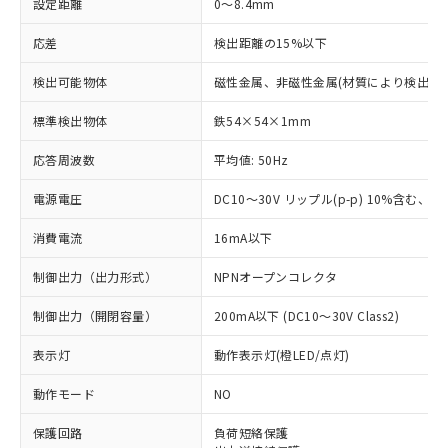
設定距離
0～8.4mm
応差
検出距離の15%以下
検出可能物体
磁性金属、非磁性金属(材質により検出距
標準検出物体
鉄54×54×1mm
応答周波数
平均値: 50Hz
電源電圧
DC10～30V リップル(p-p) 10%含む、Cla
消費電流
16mA以下
制御出力（出力形式）
NPNオープンコレクタ
制御出力（開閉容量）
200mA以下 (DC10～30V Class2)
表示灯
動作表示灯(橙LED/点灯)
動作モード
NO
※1 対応状況
保護回路
負荷短絡保護