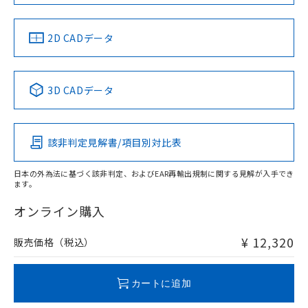
48mm以上、n: 120mm以上
金属埋め込み
中国 RoHS
注意事項・凡例
2D CADデータ
中国 RoHS表
※1 ※2
検出領域
3D CADデータ
Pb
Hg
Cd
Cr(VI)
鉄材
l: 0mm以上、φd: 30mm以上、D: 0mm以上、m: 48mm以
該非判定見解書/項目別対比表
X
O
O
O
上、n: 100mm以上
アルミ材
日本の外為法に基づく該非判定、およびEAR再輸出規制に関する見解が入手でき
l: 16mm以上、φd: 120mm以上、D: 16mm以上、m: 48mm
ます。
"対応済み"や非含有の記載がされた商品であっても、流通
以上、n: 120mm以上
在庫等で未対応品が混在する可能性があります。
オンライン購入
非含有品が必要な際は、弊社営業部門もしくは販売店へお
問い合わせください。
¥ 12,320
販売価格（税込）
この製品のRoHS/REACH対応状況ページへ
カートに追加