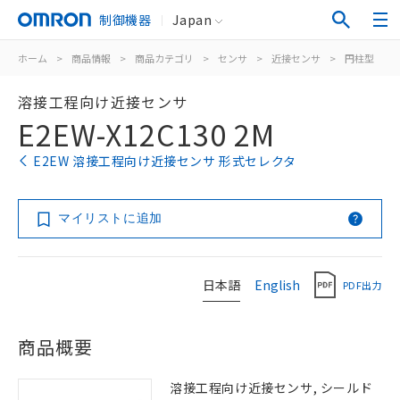
制御機器
Japan
ホーム
>
商品情報
>
商品カテゴリ
>
センサ
>
近接センサ
>
円柱型
>
溶接工程向け近接センサ
E2EW-X12C130 2M
E2EW 溶接工程向け近接センサ 形式セレクタ
マイリストに追加
日本語
English
PDF出力
商品概要
溶接工程向け近接センサ, シールド