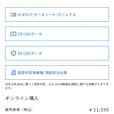
担当オムロン営業員または販売店にお問い合わせください。
L: 0mm以上、φd: 30mm以上、D: 0mm以上、m: 48mm以
対応状況
対応予定月
※1
※2
上、n: 100mm以上
ダウンロードデータをご利用いただく前に、以下を必ずお読
アルミ材
みください。
お問い合わせ
カタログ/データシート/マニュアル
対応済み
L: 16mm以上、φd: 120mm以上、D: 16mm以上、m:
ソフトウェアの使用条件
48mm以上、n: 120mm以上
金属埋め込み
中国 RoHS
注意事項・凡例
2D CADデータ
中国 RoHS表
※1 ※2
検出領域
3D CADデータ
Pb
Hg
Cd
Cr(VI)
鉄材
l: 0mm以上、φd: 30mm以上、D: 0mm以上、m: 48mm以
該非判定見解書/項目別対比表
X
O
O
O
上、n: 100mm以上
アルミ材
日本の外為法に基づく該非判定、およびEAR再輸出規制に関する見解が入手でき
l: 16mm以上、φd: 120mm以上、D: 16mm以上、m: 48mm
ます。
"対応済み"や非含有の記載がされた商品であっても、流通
以上、n: 120mm以上
在庫等で未対応品が混在する可能性があります。
オンライン購入
非含有品が必要な際は、弊社営業部門もしくは販売店へお
問い合わせください。
¥ 11,550
販売価格（税込）