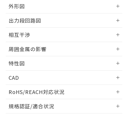
とができます。
合意する
キャンセル
引・商談に必要な範囲で利用すること
外形図
をご了承ください。
EU RoHS指令（10物質）の非含有証明書
情報更新：2026/05/21
※当社の共同利用者とは、
"個人情報
出力段回路図
51物質の非含有証明書（当社基準）
の共同利用に関して"
の「1.共同利
※本証明書は発行日時点で非含有を証明す
用者の範囲」に記載されている法人を
外形図
情報更新：2026/05/21
るもので、過去に遡って非含有を証明する
相互干渉
指します。
ものではありません。
出力段回路図
また、RoHS指令のフタル酸エステル類４
情報更新：2026/05/21
周囲金属の影響
物質の対応では、対応完了までの期間は出
荷製品に未対応品が混在することから備考
相互干渉
情報更新：2026/05/21
特性図
欄に対応日を記載しておりました。
既に当社にて対応品への在庫切替を完了
周囲金属の影響
情報更新：2026/05/21
していることから、特段のことがない限
CAD
り、2022年1月12日より割愛しておりま
検出物体の大きさと材質による影響
す。
ログイン/会員登録いただくと、CADデータをダウンロー
RoHS/REACH対応状況
ドすることができます。
情報更新：2026/7/29
A: 110mm以上、B: 100mm以上
規格認証/適合状況
ログイン/会員登録
タイムチャート
EU RoHS
注意事項・凡例
E2EW-X12C130 2Mについての規格認証/適合状況について
は、「カスタマーサポートセンタ お客様相談室」または貴社
鉄材