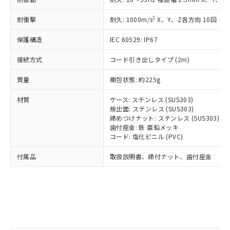
記
タに基づき作成されるものであり、閲
説明
鉛(Pb) 1000ppm以下、 水銀(Hg) 1000ppm以下、 カド
*中国RoHS10物質の基準値 (GB/T26572)：
国政府の輸出許可(または役務取引許
号
覧された時点での実際の在庫および標
ミウム(Cd) 100ppm以下、
Pb(鉛) :1000ppm、 Hg(水銀) : 1000ppm、 Cd(カドミウ
2
耐衝撃
可)を取得するなどの必要な手続きを
耐久: 1000m/s
X、Y、Z各方向 10回
六価クロム(Cr(Ⅵ)) 1000ppm以下、ポリ臭化ビフェニル
ム) : 100ppm、
準価格とは異なる場合があることをご
類(PBB) 1000ppm以下、ポリ臭化ジフェニルエーテル類
Cr(Ⅵ)(六価クロム) : 1000ppm、 PBBs(ポリ臭化ビフェ
とります。
了承ください。
(PBDE) 1000ppm以下、フタル酸ビス(2-エチルヘキシ
○
一定数以上の在庫あり
ニル類) : 1000ppm、 PBDEs(ポリ臭化ジフェニルエーテ
保護構造
IEC 60529: IP67
当社は規制貨物を破棄する場合は、完
ル) (DEHP)(別名：DOP) 1000ppm以下、フタル酸ブチ
正式な納期状況および標準価格はお客
ル類) : 1000ppm、
ルベンジル（BBP） 1000ppm以下、フタル酸ジブチル
全に破砕するなど、違法に輸出されな
DBP(フタル酸ジブチル) : 1000ppm、 DIBP(フタル酸ジ
様のお取引先、またはお客様担当のオ
（DBP） 1000ppm以下、フタル酸ジイソブチル
接続方式
コード引き出しタイプ (2m)
イソブチル) : 1000ppm、 BBP(フタル酸ブチルベンジ
△
一定数には満たないが在庫あり
いよう必要な手段を講じます。
ムロン制御機器販売店・当社販売員に
(DIBP) 1000ppm以下
ル) : 1000ppm、
当社は貴社製品を、核兵器、ミサイ
但し、RoHS指令で産業用監視および制御機器に対する
DEHP(フタル酸ビス(2-エチルヘキシル)) : 1000ppm
ご相談ください。
質量
梱包状態: 約225g
適用除外項目は除く。
ル、化学兵器、生物兵器またはその他
－
在庫なし(最新の在庫状況につ
オムロン制御機器販売店や当社販売拠
フタル酸エステル類の４物質については閾値を超える意
武器並びにこれらの製造装置等に一切
いては、お客様のお取引先、ま
図的な使用がないことを確認しています。
点は「
販売ネットワーク
」をご確認
材質
ケース: ステンレス (SUS303)
※2 環境保護使用期限
使用いたしません。
たはお客様担当のオムロン制御
ください。
検出面: ステンレス (SUS303)
当社は、貴社製品を第三者に販売する
機器販売店・当社販売員にご確
締めつけナット: ステンレス (SUS303)
在庫状況および標準価格結果を当社の
※2 対応予定月
「ｅ」：有害物質（10物質）のすべてが基
場合は、上記1、2および3の内容を当
歯付座金: 鉄 亜鉛メッキ
認ください)
事前の承諾なく第三者に漏洩または開
準値以下であることを示します。
コード: 塩化ビニル (PVC)
該第三者に通知します。また当社は、
示しないようお願いします。
部品在庫の切り替え状況などにより、予定
「10」：通常の使用状況下において有害物
販売先および販売に係わる関係者が違
マイパーツ機能（部品リスト作成サー
空
受注生産機種、また在庫状況の
付属品
取扱説明書、締付ナット、歯付座金
月が前後することがあります。
質が外部に漏えいし、環境に深刻な影響を
法に輸出するおそれがある場合は、取
ビス）をご利用いただくには、I-Web
白
情報を公開していない機種
及ぼさない年数を意味します。
り引きをいたしません。
メンバーズにご登録されている必要が
「－」：未確認です。当社販売部門へお問
あります。
い合わせください。
お客様が当ウェブサイト上で当社にご
※3 非含有証明書ダウンロード
登録された部品リストについて、当社
および当社の共同利用者が、当社の製
下記の非含有証明書をダウンロードするこ
品・サービスに関するお客様との取