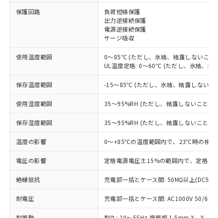
※1 対応状況
保護回路
負荷短絡保護
出力逆接続保護
電源逆接続保護
対応済み：EU RoHS指令（10物質）の
サージ吸収
非含有に対応した製品が提供可能な商品で
す。
使用温度範囲
0～85℃ (ただし、氷結、結露しないこと)
対応予定：EU RoHS指令（10物質）の非含
UL温度定格: 0～60℃ (ただし、氷結、結
ご利用条件
有に対応した製品に切り替える予定のある
商品です。
保存温度範囲
-15～85℃ (ただし、氷結、結露しないこ
対応予定なし：EU RoHS指令（10物質）の
以下の条件をお読みいただき、同意のうえ
非含有に非対応の商品で、対応品を出す予
使用湿度範囲
35～95%RH (ただし、結露しないこと)
ご利用ください。
定はありません。
調査・確認中：EU RoHS指令（10物質）の
保存湿度範囲
35～95%RH (ただし、結露しないこと)
本サービスは、当社制御機器事業取扱
※1 中国RoHS○×表
非含有の対応状況を調査中または確認中の
商品の当社在庫状況および標準価格
温度の影響
0～+85℃の温度範囲内で、23℃時の検出
商品です。
(税抜)を提供させていただくもので
「○」：最大均質材料含有率が中国RoHSの
非該当品：ライセンス料など無形物で、有
す。
電圧の影響
定格電源電圧±15%の範囲内で、定格電源
基準値以下であることを示します。
害物質有無と関係のない商品です。
当社制御機器事業取扱商品の中には、
「×」：最大均質材料含有率が中国RoHSの
仕入先様の事情により、非含有部品として
本サービスの対象外となる商品もある
絶縁抵抗
充電部一括とケース間: 50MΩ以上(DC500
基準値を超えていることを示します。
いたものが、含有品と判明した場合などや
当社は、これら貴社製品のうち、外国
ことをご了承ください。
「－」：未確認です。当社販売部門へお問
むを得ず変更することがあります。
為替および外国貿易法に定める商品
耐電圧
在庫状況および標準価格照会結果は、
充電部一括とケース間: AC1000V 50/60Hz
い合わせください。
（以下｢規制貨物等」という）を輸出
記載している更新日時点での社内デー
*EU RoHS指令（10物質）：
または国外への提供する場合は、日本
耐振動
耐久: 10～55Hz 複振幅 1.5mm X、Y、Z