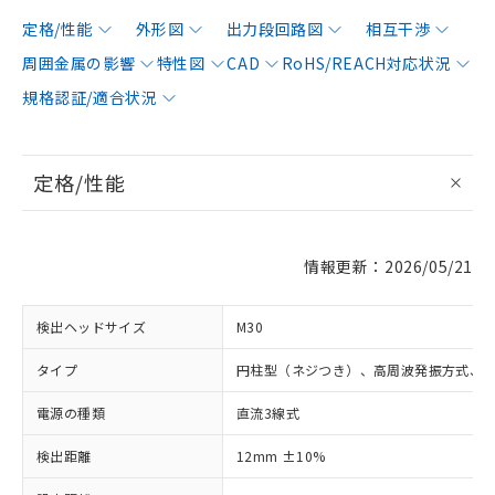
定格/性能
外形図
出力段回路図
相互干渉
周囲金属の影響
特性図
CAD
RoHS/REACH対応状況
規格認証/適合状況
定格/性能
情報更新：2026/05/21
検出ヘッドサイズ
M30
タイプ
円柱型（ネジつき）、高周波発振方式、
電源の種類
直流3線式
検出距離
12mm ±10%