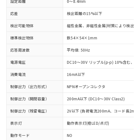
設定距離
0～8.4mm
応差
検出距離の15%以下
検出可能物体
磁性金属、非磁性金属(材質により検出距
標準検出物体
鉄54×54×1mm
応答周波数
平均値: 50Hz
電源電圧
DC10～30V リップル(p-p) 10%含む、Cla
消費電流
16mA以下
制御出力（出力形式）
NPNオープンコレクタ
制御出力（開閉容量）
200mA以下 (DC10～30V Class2)
制御出力（残留電圧）
2V以下 (負荷電流200mA、コード長2m時
表示灯
動作表示灯(橙LED/点灯)
動作モード
NO