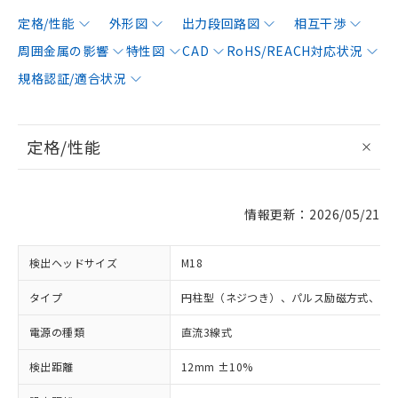
定格/性能
外形図
出力段回路図
相互干渉
周囲金属の影響
特性図
CAD
RoHS/REACH対応状況
規格認証/適合状況
定格/性能
情報更新：2026/05/21
検出ヘッドサイズ
M18
タイプ
円柱型（ネジつき）、パルス励磁方式、シ
電源の種類
直流3線式
検出距離
12mm ±10%