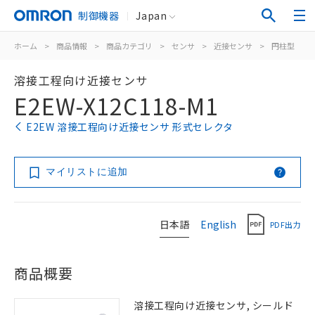
制御機器
Japan
ホーム
>
商品情報
>
商品カテゴリ
>
センサ
>
近接センサ
>
円柱型
>
溶接工程向け近接センサ
E2EW-X12C118-M1
E2EW 溶接工程向け近接センサ 形式セレクタ
マイリストに追加
日本語
English
PDF出力
商品概要
溶接工程向け近接センサ, シールド