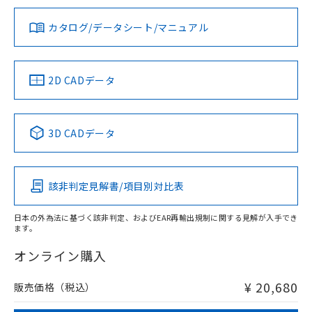
※1
※2
上、n: 54mm以上
ダウンロードデータをご利用いただく前に、以下を必ずお読
アルミ材
みください。
カタログ/データシート/マニュアル
対応済み
L: 12mm以上、φd: 80mm以上、D: 12mm以上、m: 36mm
ソフトウェアの使用条件
以上、n: 80mm以上
LR型式承認
DNV型式承認
BV型式承認
KR型式承
（イギリス
（ノルウェー
（フランス
（韓国
金属埋め込み
船舶規格）
船舶規格）
船舶規格）
船舶規格
中国 RoHS
注意事項・凡例
2D CADデータ
No
No
No
No
検出領域
中国 RoHS表
※1 ※2
3D CADデータ
この製品の規格認証/適合状況ページへ
Pb
Hg
Cd
Cr(VI)
その他の認証はこちらのページからご検索ください
鉄材
l: 6mm以上、φd: 54mm以上、D: 6mm以上、m: 36mm以
該非判定見解書/項目別対比表
X
O
O
O
上、n: 54mm以上
アルミ材
日本の外為法に基づく該非判定、およびEAR再輸出規制に関する見解が入手でき
l: 12mm以上、φd: 80mm以上、D: 12mm以上、m: 36mm
ます。
"対応済み"や非含有の記載がされた商品であっても、流通
以上、n: 80mm以上
在庫等で未対応品が混在する可能性があります。
オンライン購入
非含有品が必要な際は、弊社営業部門もしくは販売店へお
問い合わせください。
¥ 20,680
販売価格（税込）