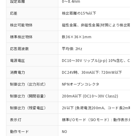
設定距離
0～8.4mm
応差
検出距離の15%以下
検出可能物体
磁性金属、非磁性金属(材質により検出距離
標準検出物体
鉄36×36×1mm
応答周波数
平均値: 2Hz
電源電圧
DC10～30V リップル(p-p) 10%含む、Clas
消費電力
DC24V時、30mA以下: 720mW以下
制御出力（出力形式）
NPNオープンコレクタ
制御出力（開閉容量）
200mA以下 (DC10～30V Class2)
制御出力（残留電圧）
2V以下 (負荷電流200mA、コード長2m時)
表示灯
標準I/Oモード（SIOモード）: 動作表示灯(橙
動作モード
NO