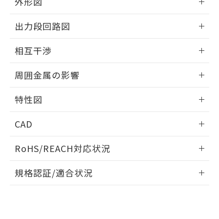
外形図
とができます。
合意する
キャンセル
引・商談に必要な範囲で利用すること
をご了承ください。
情報更新：2026/05/21
EU RoHS指令（10物質）の非含有証明書
出力段回路図
※当社の共同利用者とは、
"個人情報
51物質の非含有証明書（当社基準）
の共同利用に関して"
の「1.共同利
外形図
※本証明書は発行日時点で非含有を証明す
情報更新：2026/05/21
用者の範囲」に記載されている法人を
相互干渉
るもので、過去に遡って非含有を証明する
指します。
ものではありません。
出力段回路図
情報更新：2026/05/21
また、RoHS指令のフタル酸エステル類４
周囲金属の影響
物質の対応では、対応完了までの期間は出
相互干渉
荷製品に未対応品が混在することから備考
情報更新：2026/05/21
特性図
欄に対応日を記載しておりました。
既に当社にて対応品への在庫切替を完了
周囲金属の影響
情報更新：2026/05/21
CAD
していることから、特段のことがない限
り、2022年1月12日より割愛しておりま
検出物体の大きさと材質による影響
ログイン/会員登録いただくと、CADデータをダウンロー
す。
RoHS/REACH対応状況
ドすることができます。
情報更新：2026/7/29
A: 80mm以上、B: 60mm以上
規格認証/適合状況
ログイン/会員登録
EU RoHS
注意事項・凡例
タイムチャート
UL認証
CSA認証
CEマーキング
鉄材
L: 6mm以上、φd: 54mm以上、D: 6mm以上、m: 36mm以
Yes
Yes
Yes
対応状況
対応予定月