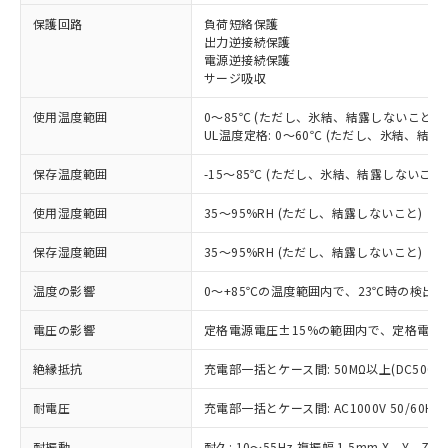
※1 対応状況
保護回路
負荷短絡保護
出力逆接続保護
対応済み：EU RoHS指令（10物質）の
電源逆接続保護
非含有に対応した製品が提供可能な商品で
サージ吸収
す。
対応予定：EU RoHS指令（10物質）の非含
使用温度範囲
0～85℃ (ただし、氷結、結露しないこと)
ご利用条件
UL温度定格: 0～60℃ (ただし、氷結、結露
有に対応した製品に切り替える予定のある
商品です。
保存温度範囲
-15～85℃ (ただし、氷結、結露しないこと
対応予定なし：EU RoHS指令（10物質）の
以下の条件をお読みいただき、同意のうえ
非含有に非対応の商品で、対応品を出す予
使用湿度範囲
35～95%RH (ただし、結露しないこと)
ご利用ください。
定はありません。
調査・確認中：EU RoHS指令（10物質）の
保存湿度範囲
本サービスは、当社制御機器事業取扱
35～95%RH (ただし、結露しないこと)
※1 中国RoHS○×表
非含有の対応状況を調査中または確認中の
商品の当社在庫状況および標準価格
商品です。
温度の影響
0～+85℃の温度範囲内で、23℃時の検出距
(税抜)を提供させていただくもので
「○」：最大均質材料含有率が中国RoHSの
非該当品：ライセンス料など無形物で、有
す。
基準値以下であることを示します。
害物質有無と関係のない商品です。
電圧の影響
定格電源電圧±15%の範囲内で、定格電源電
当社制御機器事業取扱商品の中には、
「×」：最大均質材料含有率が中国RoHSの
仕入先様の事情により、非含有部品として
本サービスの対象外となる商品もある
基準値を超えていることを示します。
いたものが、含有品と判明した場合などや
絶縁抵抗
充電部一括とケース間: 50MΩ以上(DC500V
当社は、これら貴社製品のうち、外国
ことをご了承ください。
「－」：未確認です。当社販売部門へお問
むを得ず変更することがあります。
為替および外国貿易法に定める商品
在庫状況および標準価格照会結果は、
い合わせください。
耐電圧
充電部一括とケース間: AC1000V 50/60Hz 
（以下｢規制貨物等」という）を輸出
記載している更新日時点での社内デー
*EU RoHS指令（10物質）：
または国外への提供する場合は、日本
記
タに基づき作成されるものであり、閲
説明
耐振動
耐久: 10～55Hz 複振幅 1.5mm X、Y、Z各
鉛(Pb) 1000ppm以下、 水銀(Hg) 1000ppm以下、 カド