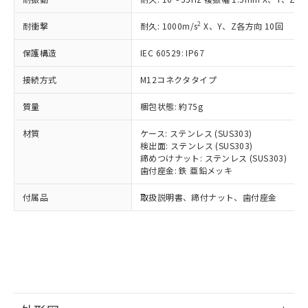
*中国RoHS10物質の基準値 (GB/T26572)：
国政府の輸出許可(または役務取引許
号
覧された時点での実際の在庫および標
ミウム(Cd) 100ppm以下、
Pb(鉛) :1000ppm、 Hg(水銀) : 1000ppm、 Cd(カドミウ
可)を取得するなどの必要な手続きを
六価クロム(Cr(Ⅵ)) 1000ppm以下、ポリ臭化ビフェニル
ム) : 100ppm、
準価格とは異なる場合があることをご
2
耐衝撃
耐久: 1000m/s
X、Y、Z各方向 10回
類(PBB) 1000ppm以下、ポリ臭化ジフェニルエーテル類
Cr(Ⅵ)(六価クロム) : 1000ppm、 PBBs(ポリ臭化ビフェ
とります。
了承ください。
(PBDE) 1000ppm以下、フタル酸ビス(2-エチルヘキシ
○
一定数以上の在庫あり
ニル類) : 1000ppm、 PBDEs(ポリ臭化ジフェニルエーテ
当社は規制貨物を破棄する場合は、完
ル) (DEHP)(別名：DOP) 1000ppm以下、フタル酸ブチ
保護構造
正式な納期状況および標準価格はお客
IEC 60529: IP67
ル類) : 1000ppm、
ルベンジル（BBP） 1000ppm以下、フタル酸ジブチル
全に破砕するなど、違法に輸出されな
DBP(フタル酸ジブチル) : 1000ppm、 DIBP(フタル酸ジ
様のお取引先、またはお客様担当のオ
（DBP） 1000ppm以下、フタル酸ジイソブチル
イソブチル) : 1000ppm、 BBP(フタル酸ブチルベンジ
△
一定数には満たないが在庫あり
いよう必要な手段を講じます。
接続方式
M12コネクタタイプ
ムロン制御機器販売店・当社販売員に
(DIBP) 1000ppm以下
ル) : 1000ppm、
当社は貴社製品を、核兵器、ミサイ
但し、RoHS指令で産業用監視および制御機器に対する
DEHP(フタル酸ビス(2-エチルヘキシル)) : 1000ppm
ご相談ください。
適用除外項目は除く。
質量
ル、化学兵器、生物兵器またはその他
梱包状態: 約75g
－
在庫なし(最新の在庫状況につ
オムロン制御機器販売店や当社販売拠
フタル酸エステル類の４物質については閾値を超える意
武器並びにこれらの製造装置等に一切
いては、お客様のお取引先、ま
図的な使用がないことを確認しています。
点は「
販売ネットワーク
」をご確認
※2 環境保護使用期限
材質
ケース: ステンレス (SUS303)
使用いたしません。
たはお客様担当のオムロン制御
ください。
検出面: ステンレス (SUS303)
当社は、貴社製品を第三者に販売する
機器販売店・当社販売員にご確
在庫状況および標準価格結果を当社の
締めつけナット: ステンレス (SUS303)
※2 対応予定月
「ｅ」：有害物質（10物質）のすべてが基
場合は、上記1、2および3の内容を当
認ください)
事前の承諾なく第三者に漏洩または開
歯付座金: 鉄 亜鉛メッキ
準値以下であることを示します。
該第三者に通知します。また当社は、
示しないようお願いします。
部品在庫の切り替え状況などにより、予定
「10」：通常の使用状況下において有害物
販売先および販売に係わる関係者が違
付属品
マイパーツ機能（部品リスト作成サー
取扱説明書、締付ナット、歯付座金
空
受注生産機種、また在庫状況の
月が前後することがあります。
質が外部に漏えいし、環境に深刻な影響を
法に輸出するおそれがある場合は、取
ビス）をご利用いただくには、I-Web
白
情報を公開していない機種
及ぼさない年数を意味します。
り引きをいたしません。
メンバーズにご登録されている必要が
「－」：未確認です。当社販売部門へお問
あります。
い合わせください。
お客様が当ウェブサイト上で当社にご
※3 非含有証明書ダウンロード
登録された部品リストについて、当社
および当社の共同利用者が、当社の製
下記の非含有証明書をダウンロードするこ
品・サービスに関するお客様との取