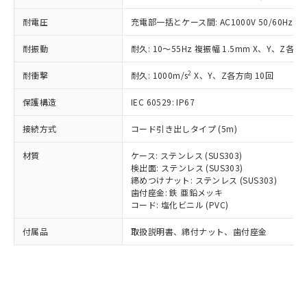
*EU RoHS指令（10物質）：
または国外への提供する場合は、日本
記
タに基づき作成されるものであり、閲
説明
鉛(Pb) 1000ppm以下、 水銀(Hg) 1000ppm以下、 カド
*中国RoHS10物質の基準値 (GB/T26572)：
耐電圧
充電部一括とケース間: AC1000V 50/60Hz 1m
国政府の輸出許可(または役務取引許
号
覧された時点での実際の在庫および標
ミウム(Cd) 100ppm以下、
Pb(鉛) :1000ppm、 Hg(水銀) : 1000ppm、 Cd(カドミウ
可)を取得するなどの必要な手続きを
六価クロム(Cr(Ⅵ)) 1000ppm以下、ポリ臭化ビフェニル
ム) : 100ppm、
準価格とは異なる場合があることをご
類(PBB) 1000ppm以下、ポリ臭化ジフェニルエーテル類
耐振動
耐久: 10～55Hz 複振幅 1.5mm X、Y、Z各方向
Cr(Ⅵ)(六価クロム) : 1000ppm、 PBBs(ポリ臭化ビフェ
とります。
了承ください。
(PBDE) 1000ppm以下、フタル酸ビス(2-エチルヘキシ
○
一定数以上の在庫あり
ニル類) : 1000ppm、 PBDEs(ポリ臭化ジフェニルエーテ
当社は規制貨物を破棄する場合は、完
ル) (DEHP)(別名：DOP) 1000ppm以下、フタル酸ブチ
正式な納期状況および標準価格はお客
ル類) : 1000ppm、
2
耐衝撃
耐久: 1000m/s
X、Y、Z各方向 10回
ルベンジル（BBP） 1000ppm以下、フタル酸ジブチル
全に破砕するなど、違法に輸出されな
DBP(フタル酸ジブチル) : 1000ppm、 DIBP(フタル酸ジ
様のお取引先、またはお客様担当のオ
（DBP） 1000ppm以下、フタル酸ジイソブチル
イソブチル) : 1000ppm、 BBP(フタル酸ブチルベンジ
△
一定数には満たないが在庫あり
いよう必要な手段を講じます。
ムロン制御機器販売店・当社販売員に
(DIBP) 1000ppm以下
ル) : 1000ppm、
保護構造
IEC 60529: IP67
当社は貴社製品を、核兵器、ミサイ
但し、RoHS指令で産業用監視および制御機器に対する
DEHP(フタル酸ビス(2-エチルヘキシル)) : 1000ppm
ご相談ください。
適用除外項目は除く。
ル、化学兵器、生物兵器またはその他
－
在庫なし(最新の在庫状況につ
オムロン制御機器販売店や当社販売拠
接続方式
コード引き出しタイプ (5m)
フタル酸エステル類の４物質については閾値を超える意
武器並びにこれらの製造装置等に一切
いては、お客様のお取引先、ま
図的な使用がないことを確認しています。
点は「
販売ネットワーク
」をご確認
※2 環境保護使用期限
使用いたしません。
たはお客様担当のオムロン制御
材質
ケース: ステンレス (SUS303)
ください。
当社は、貴社製品を第三者に販売する
検出面: ステンレス (SUS303)
機器販売店・当社販売員にご確
在庫状況および標準価格結果を当社の
※2 対応予定月
「ｅ」：有害物質（10物質）のすべてが基
締めつけナット: ステンレス (SUS303)
場合は、上記1、2および3の内容を当
認ください)
事前の承諾なく第三者に漏洩または開
歯付座金: 鉄 亜鉛メッキ
準値以下であることを示します。
該第三者に通知します。また当社は、
示しないようお願いします。
コード: 塩化ビニル (PVC)
部品在庫の切り替え状況などにより、予定
「10」：通常の使用状況下において有害物
販売先および販売に係わる関係者が違
マイパーツ機能（部品リスト作成サー
空
受注生産機種、また在庫状況の
月が前後することがあります。
質が外部に漏えいし、環境に深刻な影響を
法に輸出するおそれがある場合は、取
ビス）をご利用いただくには、I-Web
白
情報を公開していない機種
付属品
取扱説明書、締付ナット、歯付座金
及ぼさない年数を意味します。
り引きをいたしません。
メンバーズにご登録されている必要が
「－」：未確認です。当社販売部門へお問
あります。
い合わせください。
お客様が当ウェブサイト上で当社にご
※3 非含有証明書ダウンロード
登録された部品リストについて、当社
および当社の共同利用者が、当社の製