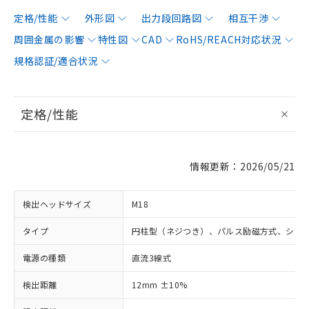
定格/性能
外形図
出力段回路図
相互干渉
周囲金属の影響
特性図
CAD
RoHS/REACH対応状況
規格認証/適合状況
定格/性能
情報更新：2026/05/21
検出ヘッドサイズ
M18
タイプ
円柱型（ネジつき）、パルス励磁方式、シー
電源の種類
直流3線式
検出距離
12mm ±10%