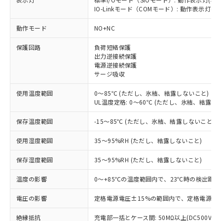
IO-Linkモード（COMモード）: 動作表示灯(橙L
※1 対応状況
動作モード
NO+NC
対応済み：EU RoHS指令（10物質）の
保護回路
負荷短絡保護
非含有に対応した製品が提供可能な商品で
出力逆接続保護
す。
電源逆接続保護
対応予定：EU RoHS指令（10物質）の非含
サージ吸収
ご利用条件
有に対応した製品に切り替える予定のある
商品です。
使用温度範囲
0～85℃ (ただし、氷結、結露しないこと)
対応予定なし：EU RoHS指令（10物質）の
UL温度定格: 0～60℃ (ただし、氷結、結露し
以下の条件をお読みいただき、同意のうえ
非含有に非対応の商品で、対応品を出す予
ご利用ください。
保存温度範囲
-15～85℃ (ただし、氷結、結露しないこと)
定はありません。
調査・確認中：EU RoHS指令（10物質）の
本サービスは、当社制御機器事業取扱
※1 中国RoHS○×表
使用湿度範囲
35～95%RH (ただし、結露しないこと)
非含有の対応状況を調査中または確認中の
商品の当社在庫状況および標準価格
商品です。
(税抜)を提供させていただくもので
保存湿度範囲
35～95%RH (ただし、結露しないこと)
「○」：最大均質材料含有率が中国RoHSの
非該当品：ライセンス料など無形物で、有
す。
基準値以下であることを示します。
害物質有無と関係のない商品です。
当社制御機器事業取扱商品の中には、
温度の影響
0～+85℃の温度範囲内で、23℃時の検出距離
「×」：最大均質材料含有率が中国RoHSの
仕入先様の事情により、非含有部品として
本サービスの対象外となる商品もある
基準値を超えていることを示します。
いたものが、含有品と判明した場合などや
当社は、これら貴社製品のうち、外国
電圧の影響
定格電源電圧±15%の範囲内で、定格電源電圧
ことをご了承ください。
「－」：未確認です。当社販売部門へお問
むを得ず変更することがあります。
為替および外国貿易法に定める商品
在庫状況および標準価格照会結果は、
い合わせください。
（以下｢規制貨物等」という）を輸出
絶縁抵抗
充電部一括とケース間: 50MΩ以上(DC500Vメ
記載している更新日時点での社内デー