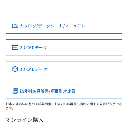
UL認証
CSA認証
CEマーキング
鉄材
L: 6mm以上、φd: 54mm以上、D: 6mm以上、m: 36mm以
Yes
Yes
Yes
対応状況
対応予定月
※1
※2
上、n: 54mm以上
ダウンロードデータをご利用いただく前に、以下を必ずお読
アルミ材
みください。
カタログ/データシート/マニュアル
対応済み
L: 12mm以上、φd: 80mm以上、D: 12mm以上、m: 36mm
ソフトウェアの使用条件
以上、n: 80mm以上
LR型式承認
DNV型式承認
BV型式承認
KR型式承
（イギリス
（ノルウェー
（フランス
（韓国
金属埋め込み
船舶規格）
船舶規格）
船舶規格）
船舶規格
中国 RoHS
注意事項・凡例
2D CADデータ
No
No
No
No
検出領域
中国 RoHS表
※1 ※2
3D CADデータ
この製品の規格認証/適合状況ページへ
Pb
Hg
Cd
Cr(VI)
その他の認証はこちらのページからご検索ください
鉄材
l: 6mm以上、φd: 54mm以上、D: 6mm以上、m: 36mm以
該非判定見解書/項目別対比表
X
O
O
O
上、n: 54mm以上
アルミ材
日本の外為法に基づく該非判定、およびEAR再輸出規制に関する見解が入手でき
l: 12mm以上、φd: 80mm以上、D: 12mm以上、m: 36mm
ます。
"対応済み"や非含有の記載がされた商品であっても、流通
以上、n: 80mm以上
在庫等で未対応品が混在する可能性があります。
オンライン購入
非含有品が必要な際は、弊社営業部門もしくは販売店へお