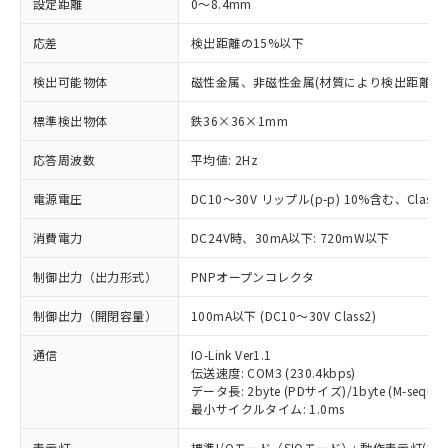
設定距離
0～8.4mm
応差
検出距離の15%以下
検出可能物体
磁性金属、非磁性金属(材質により検出距離が
標準検出物体
鉄36×36×1mm
応答周波数
平均値: 2Hz
電源電圧
DC10～30V リップル(p-p) 10%含む、Class2
消費電力
DC24V時、30mA以下: 720mW以下
制御出力（出力形式）
PNPオープンコレクタ
制御出力（開閉容量）
100mA以下 (DC10～30V Class2)
通信
IO-Link Ver1.1
伝送速度: COM3 (230.4kbps)
データ長: 2byte (PDサイズ)/1byte (M-sequen
最小サイクルタイム: 1.0ms
表示灯
標準I/Oモード（SIOモード）: 動作表示灯(橙L