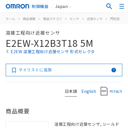
制御機器
Japan
ホーム
>
商品情報
>
商品カテゴリ
>
センサ
>
近接センサ
>
円柱型
>
溶接工程向け近接センサ
E2EW-X12B3T18 5M
E2EW 溶接工程向け近接センサ 形式セレクタ
マイリストに追加
日本語
English
PDF出力
商品概要
溶接工程向け近接センサ, シールド