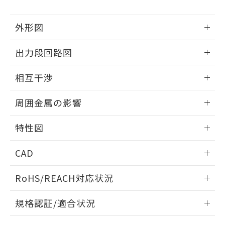
下記の非含有証明書をダウンロードするこ
品・サービスに関するお客様との取
とができます。
合意する
キャンセル
引・商談に必要な範囲で利用すること
外形図
をご了承ください。
EU RoHS指令（10物質）の非含有証明書
※当社の共同利用者とは、
"個人情報
51物質の非含有証明書（当社基準）
情報更新：2026/05/21
の共同利用に関して"
の「1.共同利
出力段回路図
※本証明書は発行日時点で非含有を証明す
用者の範囲」に記載されている法人を
るもので、過去に遡って非含有を証明する
外形図
指します。
情報更新：2026/05/21
相互干渉
ものではありません。
また、RoHS指令のフタル酸エステル類４
出力段回路図
情報更新：2026/05/21
物質の対応では、対応完了までの期間は出
周囲金属の影響
荷製品に未対応品が混在することから備考
相互干渉
欄に対応日を記載しておりました。
情報更新：2026/05/21
特性図
既に当社にて対応品への在庫切替を完了
していることから、特段のことがない限
周囲金属の影響
情報更新：2026/05/21
り、2022年1月12日より割愛しておりま
CAD
す。
検出物体の大きさと材質による影響
ログイン/会員登録いただくと、CADデータをダウンロー
RoHS/REACH対応状況
ドすることができます。
情報更新：2026/7/29
A: 80mm以上、B: 60mm以上
規格認証/適合状況
タイムチャート
ログイン/会員登録
EU RoHS
注意事項・凡例