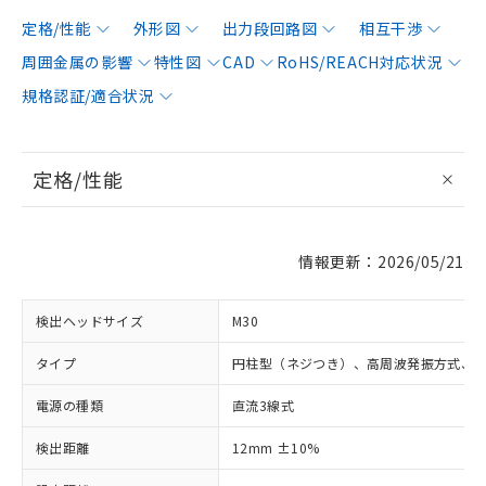
定格/性能
外形図
出力段回路図
相互干渉
周囲金属の影響
特性図
CAD
RoHS/REACH対応状況
規格認証/適合状況
定格/性能
情報更新：2026/05/21
検出ヘッドサイズ
M30
タイプ
円柱型（ネジつき）、高周波発振方式、
電源の種類
直流3線式
検出距離
12mm ±10%