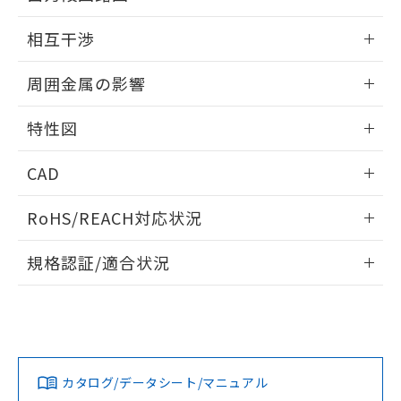
EU RoHS指令（10物質）の非含有証明書
※当社の共同利用者とは、
"個人情報
外形図
情報更新：2026/05/21
51物質の非含有証明書（当社基準）
相互干渉
の共同利用に関して"
の「1.共同利
※本証明書は発行日時点で非含有を証明す
用者の範囲」に記載されている法人を
出力段回路図
るもので、過去に遡って非含有を証明する
情報更新：2026/05/21
指します。
周囲金属の影響
ものではありません。
また、RoHS指令のフタル酸エステル類４
相互干渉
情報更新：2026/05/21
物質の対応では、対応完了までの期間は出
特性図
荷製品に未対応品が混在することから備考
周囲金属の影響
情報更新：2026/05/21
欄に対応日を記載しておりました。
CAD
既に当社にて対応品への在庫切替を完了
していることから、特段のことがない限
検出物体の大きさと材質による影響
ログイン/会員登録いただくと、CADデータをダウンロー
RoHS/REACH対応状況
り、2022年1月12日より割愛しておりま
ドすることができます。
す。
情報更新：2026/7/29
A: 110mm以上、B: 100mm以上
規格認証/適合状況
タイムチャート
ログイン/会員登録
EU RoHS
注意事項・凡例
E2EW-X12B330 5Mについての規格認証/適合状況について
は、「カスタマーサポートセンタ お客様相談室」または貴社
鉄材
担当オムロン営業員または販売店にお問い合わせください。
L: 0mm以上、φd: 30mm以上、D: 0mm以上、m: 48mm以
対応状況
対応予定月
※1
※2
上、n: 100mm以上
ダウンロードデータをご利用いただく前に、以下を必ずお読
アルミ材
みください。
お問い合わせ
カタログ/データシート/マニュアル
対応済み
L: 16mm以上、φd: 120mm以上、D: 16mm以上、m:
ソフトウェアの使用条件