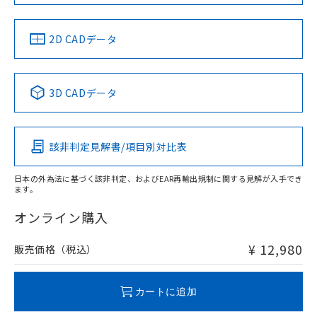
48mm以上、n: 120mm以上
金属埋め込み
中国 RoHS
注意事項・凡例
2D CADデータ
中国 RoHS表
※1 ※2
検出領域
3D CADデータ
Pb
Hg
Cd
Cr(VI)
鉄材
l: 0mm以上、φd: 30mm以上、D: 0mm以上、m: 48mm以
該非判定見解書/項目別対比表
X
O
O
O
上、n: 100mm以上
アルミ材
日本の外為法に基づく該非判定、およびEAR再輸出規制に関する見解が入手でき
l: 16mm以上、φd: 120mm以上、D: 16mm以上、m: 48mm
ます。
"対応済み"や非含有の記載がされた商品であっても、流通
以上、n: 120mm以上
在庫等で未対応品が混在する可能性があります。
オンライン購入
非含有品が必要な際は、弊社営業部門もしくは販売店へお
問い合わせください。
¥ 12,980
販売価格（税込）
この製品のRoHS/REACH対応状況ページへ
カートに追加