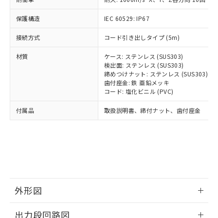
可)を取得するなどの必要な手続きを
ム) : 100ppm、
準価格とは異なる場合があることをご
類(PBB) 1000ppm以下、ポリ臭化ジフェニルエーテル類
Cr(Ⅵ)(六価クロム) : 1000ppm、 PBBs(ポリ臭化ビフェ
とります。
了承ください。
(PBDE) 1000ppm以下、フタル酸ビス(2-エチルヘキシ
○
一定数以上の在庫あり
ニル類) : 1000ppm、 PBDEs(ポリ臭化ジフェニルエーテ
保護構造
IEC 60529: IP67
当社は規制貨物を破棄する場合は、完
ル) (DEHP)(別名：DOP) 1000ppm以下、フタル酸ブチ
正式な納期状況および標準価格はお客
ル類) : 1000ppm、
ルベンジル（BBP） 1000ppm以下、フタル酸ジブチル
全に破砕するなど、違法に輸出されな
DBP(フタル酸ジブチル) : 1000ppm、 DIBP(フタル酸ジ
様のお取引先、またはお客様担当のオ
（DBP） 1000ppm以下、フタル酸ジイソブチル
接続方式
コード引き出しタイプ (5m)
イソブチル) : 1000ppm、 BBP(フタル酸ブチルベンジ
△
一定数には満たないが在庫あり
いよう必要な手段を講じます。
ムロン制御機器販売店・当社販売員に
(DIBP) 1000ppm以下
ル) : 1000ppm、
当社は貴社製品を、核兵器、ミサイ
但し、RoHS指令で産業用監視および制御機器に対する
DEHP(フタル酸ビス(2-エチルヘキシル)) : 1000ppm
ご相談ください。
材質
ケース: ステンレス (SUS303)
適用除外項目は除く。
ル、化学兵器、生物兵器またはその他
－
在庫なし(最新の在庫状況につ
オムロン制御機器販売店や当社販売拠
検出面: ステンレス (SUS303)
フタル酸エステル類の４物質については閾値を超える意
武器並びにこれらの製造装置等に一切
いては、お客様のお取引先、ま
図的な使用がないことを確認しています。
点は「
販売ネットワーク
締めつけナット: ステンレス (SUS303)
」をご確認
※2 環境保護使用期限
使用いたしません。
たはお客様担当のオムロン制御
歯付座金: 鉄 亜鉛メッキ
ください。
当社は、貴社製品を第三者に販売する
コード: 塩化ビニル (PVC)
機器販売店・当社販売員にご確
在庫状況および標準価格結果を当社の
※2 対応予定月
「ｅ」：有害物質（10物質）のすべてが基
場合は、上記1、2および3の内容を当
認ください)
事前の承諾なく第三者に漏洩または開
付属品
準値以下であることを示します。
取扱説明書、締付ナット、歯付座金
該第三者に通知します。また当社は、
示しないようお願いします。
部品在庫の切り替え状況などにより、予定
「10」：通常の使用状況下において有害物
販売先および販売に係わる関係者が違
マイパーツ機能（部品リスト作成サー
空
受注生産機種、また在庫状況の
月が前後することがあります。
質が外部に漏えいし、環境に深刻な影響を
法に輸出するおそれがある場合は、取
ビス）をご利用いただくには、I-Web
白
情報を公開していない機種
及ぼさない年数を意味します。
り引きをいたしません。
メンバーズにご登録されている必要が
「－」：未確認です。当社販売部門へお問
あります。
い合わせください。
お客様が当ウェブサイト上で当社にご
※3 非含有証明書ダウンロード
登録された部品リストについて、当社
および当社の共同利用者が、当社の製
外形図
下記の非含有証明書をダウンロードするこ
品・サービスに関するお客様との取
とができます。
合意する
キャンセル
引・商談に必要な範囲で利用すること
情報更新：2026/05/21
出力段回路図
をご了承ください。