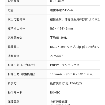
設定距離
0～8.4mm
応差
検出距離の15%以下
検出可能物体
磁性金属、非磁性金属(材質により検出距
標準検出物体
鉄54×54×1mm
応答周波数
平均値: 50Hz
電源電圧
DC10～30V リップル(p-p) 10%含む、Cla
消費電流
20mA以下
制御出力（出力形式）
PNPオープンコレクタ
制御出力（開閉容量）
100mA以下 (DC10～30V Class2)
表示灯
動作表示灯(橙LED/点灯)
動作モード
NO+NC
※1 対応状況
保護回路
負荷短絡保護