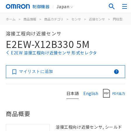
制御機器
Japan
ホーム
>
商品情報
>
商品カテゴリ
>
センサ
>
近接センサ
>
円柱型
>
溶接工程向け近接センサ
E2EW-X12B330 5M
E2EW 溶接工程向け近接センサ 形式セレクタ
マイリストに追加
日本語
English
PDF出力
商品概要
溶接工程向け近接センサ, シールド