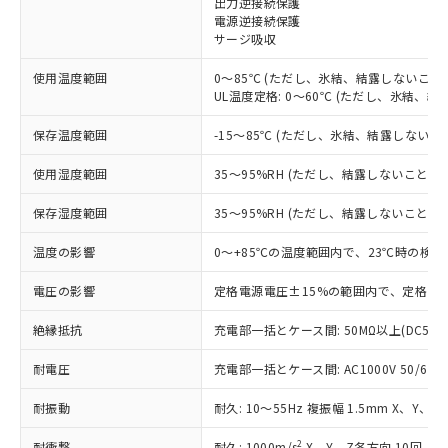
出力逆接続保護
電源逆接続保護
対応済み：EU RoHS指令（10物質）の
サージ吸収
非含有に対応した製品が提供可能な商品で
す。
使用温度範囲
0～85℃ (ただし、氷結、結露しないこと)
対応予定：EU RoHS指令（10物質）の非含
UL温度定格: 0～60℃ (ただし、氷結、結
ご利用条件
有に対応した製品に切り替える予定のある
商品です。
保存温度範囲
-15～85℃ (ただし、氷結、結露しないこ
対応予定なし：EU RoHS指令（10物質）の
以下の条件をお読みいただき、同意のうえ
非含有に非対応の商品で、対応品を出す予
使用湿度範囲
35～95%RH (ただし、結露しないこと)
ご利用ください。
定はありません。
調査・確認中：EU RoHS指令（10物質）の
保存湿度範囲
35～95%RH (ただし、結露しないこと)
本サービスは、当社制御機器事業取扱
※1 中国RoHS○×表
非含有の対応状況を調査中または確認中の
商品の当社在庫状況および標準価格
温度の影響
0～+85℃の温度範囲内で、23℃時の検出
商品です。
(税抜)を提供させていただくもので
「○」：最大均質材料含有率が中国RoHSの
非該当品：ライセンス料など無形物で、有
す。
電圧の影響
定格電源電圧±15%の範囲内で、定格電源
基準値以下であることを示します。
害物質有無と関係のない商品です。
当社制御機器事業取扱商品の中には、
「×」：最大均質材料含有率が中国RoHSの
仕入先様の事情により、非含有部品として
本サービスの対象外となる商品もある
絶縁抵抗
充電部一括とケース間: 50MΩ以上(DC500
基準値を超えていることを示します。
いたものが、含有品と判明した場合などや
当社は、これら貴社製品のうち、外国
ことをご了承ください。
「－」：未確認です。当社販売部門へお問
むを得ず変更することがあります。
為替および外国貿易法に定める商品
耐電圧
在庫状況および標準価格照会結果は、
充電部一括とケース間: AC1000V 50/60Hz
い合わせください。
（以下｢規制貨物等」という）を輸出
記載している更新日時点での社内デー
*EU RoHS指令（10物質）：
または国外への提供する場合は、日本
耐振動
耐久: 10～55Hz 複振幅 1.5mm X、Y、Z
記
タに基づき作成されるものであり、閲
説明
鉛(Pb) 1000ppm以下、 水銀(Hg) 1000ppm以下、 カド
*中国RoHS10物質の基準値 (GB/T26572)：
国政府の輸出許可(または役務取引許
号
覧された時点での実際の在庫および標
ミウム(Cd) 100ppm以下、
Pb(鉛) :1000ppm、 Hg(水銀) : 1000ppm、 Cd(カドミウ
2
耐衝撃
耐久: 1000m/s
X、Y、Z各方向 10回
六価クロム(Cr(Ⅵ)) 1000ppm以下、ポリ臭化ビフェニル