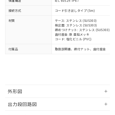
保護構造
とります。
IEC 60529: IP67
了承ください。
(PBDE) 1000ppm以下、フタル酸ビス(2-エチルヘキシ
○
一定数以上の在庫あり
ニル類) : 1000ppm、 PBDEs(ポリ臭化ジフェニルエーテ
当社は規制貨物を破棄する場合は、完
ル) (DEHP)(別名：DOP) 1000ppm以下、フタル酸ブチ
正式な納期状況および標準価格はお客
ル類) : 1000ppm、
接続方式
コード引き出しタイプ (5m)
ルベンジル（BBP） 1000ppm以下、フタル酸ジブチル
全に破砕するなど、違法に輸出されな
DBP(フタル酸ジブチル) : 1000ppm、 DIBP(フタル酸ジ
様のお取引先、またはお客様担当のオ
（DBP） 1000ppm以下、フタル酸ジイソブチル
イソブチル) : 1000ppm、 BBP(フタル酸ブチルベンジ
△
一定数には満たないが在庫あり
いよう必要な手段を講じます。
ムロン制御機器販売店・当社販売員に
(DIBP) 1000ppm以下
ル) : 1000ppm、
材質
ケース: ステンレス (SUS303)
当社は貴社製品を、核兵器、ミサイ
但し、RoHS指令で産業用監視および制御機器に対する
DEHP(フタル酸ビス(2-エチルヘキシル)) : 1000ppm
ご相談ください。
検出面: ステンレス (SUS303)
適用除外項目は除く。
ル、化学兵器、生物兵器またはその他
－
在庫なし(最新の在庫状況につ
オムロン制御機器販売店や当社販売拠
締めつけナット: ステンレス (SUS303)
フタル酸エステル類の４物質については閾値を超える意
武器並びにこれらの製造装置等に一切
いては、お客様のお取引先、ま
図的な使用がないことを確認しています。
点は「
販売ネットワーク
歯付座金: 鉄 亜鉛メッキ
」をご確認
※2 環境保護使用期限
使用いたしません。
たはお客様担当のオムロン制御
コード: 塩化ビニル (PVC)
ください。
当社は、貴社製品を第三者に販売する
機器販売店・当社販売員にご確
在庫状況および標準価格結果を当社の
※2 対応予定月
「ｅ」：有害物質（10物質）のすべてが基
付属品
場合は、上記1、2および3の内容を当
取扱説明書、締付ナット、歯付座金
認ください)
事前の承諾なく第三者に漏洩または開
準値以下であることを示します。
該第三者に通知します。また当社は、
示しないようお願いします。
部品在庫の切り替え状況などにより、予定
「10」：通常の使用状況下において有害物
販売先および販売に係わる関係者が違
マイパーツ機能（部品リスト作成サー
空
受注生産機種、また在庫状況の
月が前後することがあります。
質が外部に漏えいし、環境に深刻な影響を
法に輸出するおそれがある場合は、取
ビス）をご利用いただくには、I-Web
白
情報を公開していない機種
及ぼさない年数を意味します。
り引きをいたしません。
メンバーズにご登録されている必要が
「－」：未確認です。当社販売部門へお問
あります。
い合わせください。
お客様が当ウェブサイト上で当社にご
※3 非含有証明書ダウンロード
登録された部品リストについて、当社
外形図
および当社の共同利用者が、当社の製
下記の非含有証明書をダウンロードするこ
品・サービスに関するお客様との取
情報更新：2026/05/21
とができます。
出力段回路図
合意する
キャンセル
引・商談に必要な範囲で利用すること
をご了承ください。
外形図
情報更新：2026/05/21
EU RoHS指令（10物質）の非含有証明書