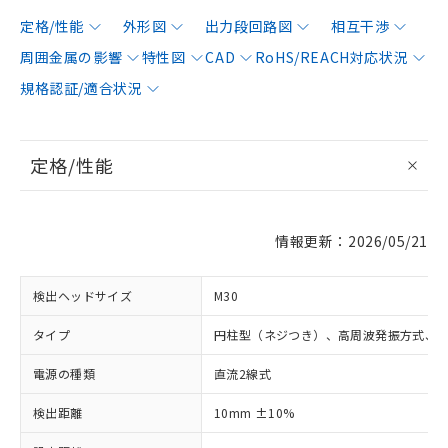
定格/性能
外形図
出力段回路図
相互干渉
周囲金属の影響
特性図
CAD
RoHS/REACH対応状況
規格認証/適合状況
定格/性能
情報更新：2026/05/21
検出ヘッドサイズ
M30
タイプ
円柱型（ネジつき）、高周波発振方式、
電源の種類
直流2線式
検出距離
10mm ±10%