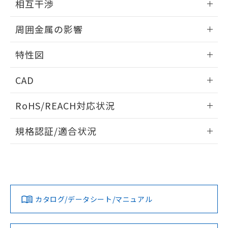
※当社の共同利用者とは、
"個人情報
相互干渉
51物質の非含有証明書（当社基準）
の共同利用に関して"
の「1.共同利
※本証明書は発行日時点で非含有を証明す
出力段回路図
情報更新：2026/05/21
用者の範囲」に記載されている法人を
周囲金属の影響
るもので、過去に遡って非含有を証明する
指します。
ものではありません。
相互干渉
情報更新：2026/05/21
また、RoHS指令のフタル酸エステル類４
特性図
物質の対応では、対応完了までの期間は出
周囲金属の影響
荷製品に未対応品が混在することから備考
情報更新：2026/05/21
CAD
欄に対応日を記載しておりました。
既に当社にて対応品への在庫切替を完了
検出物体の大きさと材質による影響
ログイン/会員登録いただくと、CADデータをダウンロー
RoHS/REACH対応状況
していることから、特段のことがない限
ドすることができます。
り、2022年1月12日より割愛しておりま
情報更新：2026/7/29
A: 110mm以上、B: 100mm以上
す。
規格認証/適合状況
ログイン/会員登録
EU RoHS
注意事項・凡例
UL認証
CSA認証
CEマーキング
鉄材
L: 0mm以上、φd: 30mm以上、D: 0mm以上、m: 40mm以
Yes
Yes
Yes
対応状況
対応予定月
※1
※2
上、n: 100mm以上
ダウンロードデータをご利用いただく前に、以下を必ずお読
タイムチャート
アルミ材
みください。
カタログ/データシート/マニュアル
対応済み
L: 16mm以上、φd: 120mm以上、D: 16mm以上、m:
ソフトウェアの使用条件
40mm以上、n: 120mm以上
LR型式承認
DNV型式承認
BV型式承認
KR型式承
（イギリス
（ノルウェー
（フランス
（韓国
金属埋め込み