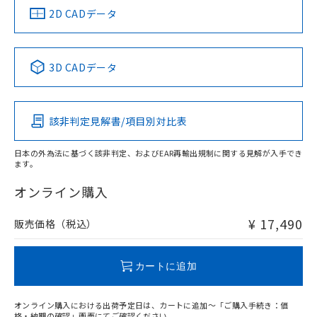
船舶規格）
船舶規格）
船舶規格）
船舶規格
中国 RoHS
注意事項・凡例
2D CADデータ
No
No
No
No
検出領域
中国 RoHS表
※1 ※2
3D CADデータ
この製品の規格認証/適合状況ページへ
Pb
Hg
Cd
Cr(VI)
その他の認証はこちらのページからご検索ください
鉄材
l: 0mm以上、φd: 30mm以上、D: 0mm以上、m: 40mm以
該非判定見解書/項目別対比表
X
O
O
O
上、n: 100mm以上
アルミ材
日本の外為法に基づく該非判定、およびEAR再輸出規制に関する見解が入手でき
l: 16mm以上、φd: 120mm以上、D: 16mm以上、m: 40mm
ます。
"対応済み"や非含有の記載がされた商品であっても、流通
以上、n: 120mm以上
在庫等で未対応品が混在する可能性があります。
オンライン購入
非含有品が必要な際は、弊社営業部門もしくは販売店へお
問い合わせください。
¥ 17,490
販売価格（税込）
この製品のRoHS/REACH対応状況ページへ
カートに追加
オンライン購入における出荷予定日は、カートに追加～「ご購入手続き：価
格・納期の確認」画面にてご確認ください。