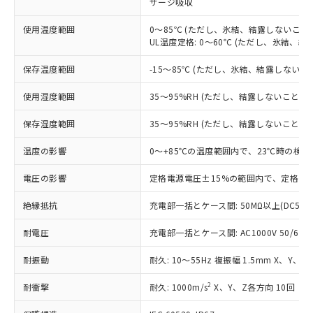
サージ吸収
対応済み：EU RoHS指令（10物質）の
非含有に対応した製品が提供可能な商品で
使用温度範囲
0～85℃ (ただし、氷結、結露しないこと)
す。
UL温度定格: 0～60℃ (ただし、氷結、結
対応予定：EU RoHS指令（10物質）の非含
ご利用条件
有に対応した製品に切り替える予定のある
保存温度範囲
-15～85℃ (ただし、氷結、結露しないこ
商品です。
対応予定なし：EU RoHS指令（10物質）の
使用湿度範囲
35～95%RH (ただし、結露しないこと)
以下の条件をお読みいただき、同意のうえ
非含有に非対応の商品で、対応品を出す予
ご利用ください。
定はありません。
保存湿度範囲
35～95%RH (ただし、結露しないこと)
調査・確認中：EU RoHS指令（10物質）の
本サービスは、当社制御機器事業取扱
※1 中国RoHS○×表
非含有の対応状況を調査中または確認中の
温度の影響
0～+85℃の温度範囲内で、23℃時の検出
商品の当社在庫状況および標準価格
商品です。
(税抜)を提供させていただくもので
「○」：最大均質材料含有率が中国RoHSの
電圧の影響
定格電源電圧±15%の範囲内で、定格電源
非該当品：ライセンス料など無形物で、有
す。
基準値以下であることを示します。
害物質有無と関係のない商品です。
当社制御機器事業取扱商品の中には、
絶縁抵抗
充電部一括とケース間: 50MΩ以上(DC500
「×」：最大均質材料含有率が中国RoHSの
仕入先様の事情により、非含有部品として
本サービスの対象外となる商品もある
基準値を超えていることを示します。
いたものが、含有品と判明した場合などや
当社は、これら貴社製品のうち、外国
ことをご了承ください。
耐電圧
充電部一括とケース間: AC1000V 50/60Hz
「－」：未確認です。当社販売部門へお問
むを得ず変更することがあります。
為替および外国貿易法に定める商品
在庫状況および標準価格照会結果は、
い合わせください。
（以下｢規制貨物等」という）を輸出
耐振動
記載している更新日時点での社内デー
耐久: 10～55Hz 複振幅 1.5mm X、Y、Z
*EU RoHS指令（10物質）：
または国外への提供する場合は、日本
記
タに基づき作成されるものであり、閲
説明
鉛(Pb) 1000ppm以下、 水銀(Hg) 1000ppm以下、 カド
*中国RoHS10物質の基準値 (GB/T26572)：
国政府の輸出許可(または役務取引許
2
耐衝撃
耐久: 1000m/s
X、Y、Z各方向 10回
号
覧された時点での実際の在庫および標
ミウム(Cd) 100ppm以下、
Pb(鉛) :1000ppm、 Hg(水銀) : 1000ppm、 Cd(カドミウ
可)を取得するなどの必要な手続きを
六価クロム(Cr(Ⅵ)) 1000ppm以下、ポリ臭化ビフェニル
ム) : 100ppm、
準価格とは異なる場合があることをご
類(PBB) 1000ppm以下、ポリ臭化ジフェニルエーテル類
Cr(Ⅵ)(六価クロム) : 1000ppm、 PBBs(ポリ臭化ビフェ