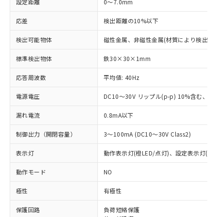
設定距離
0～7.0mm
応差
検出距離の10%以下
検出可能物体
磁性金属、非磁性金属(材質により検出距
標準検出物体
鉄30×30×1mm
応答周波数
平均値: 40Hz
電源電圧
DC10～30V リップル(p-p) 10%含む、Cla
漏れ電流
0.8mA以下
制御出力（開閉容量）
3～100mA (DC10～30V Class2)
表示灯
動作表示灯(橙LED/点灯)、設定表示灯(緑L
動作モード
NO
極性
有極性
※1 対応状況
保護回路
負荷短絡保護