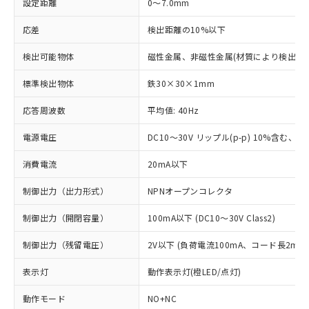
設定距離
0～7.0mm
応差
検出距離の10%以下
検出可能物体
磁性金属、非磁性金属(材質により検出距
標準検出物体
鉄30×30×1mm
応答周波数
平均値: 40Hz
電源電圧
DC10～30V リップル(p-p) 10%含む、Cla
消費電流
20mA以下
制御出力（出力形式）
NPNオープンコレクタ
制御出力（開閉容量）
100mA以下 (DC10～30V Class2)
制御出力（残留電圧）
2V以下 (負荷電流100mA、コード長2m時
表示灯
動作表示灯(橙LED/点灯)
動作モード
NO+NC