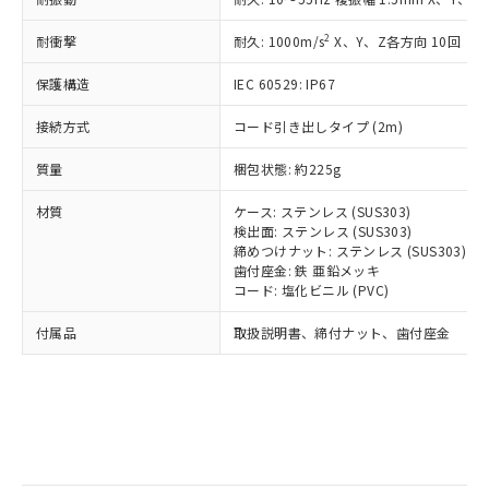
記
タに基づき作成されるものであり、閲
説明
鉛(Pb) 1000ppm以下、 水銀(Hg) 1000ppm以下、 カド
*中国RoHS10物質の基準値 (GB/T26572)：
国政府の輸出許可(または役務取引許
号
覧された時点での実際の在庫および標
ミウム(Cd) 100ppm以下、
Pb(鉛) :1000ppm、 Hg(水銀) : 1000ppm、 Cd(カドミウ
2
耐衝撃
可)を取得するなどの必要な手続きを
耐久: 1000m/s
X、Y、Z各方向 10回
六価クロム(Cr(Ⅵ)) 1000ppm以下、ポリ臭化ビフェニル
ム) : 100ppm、
準価格とは異なる場合があることをご
類(PBB) 1000ppm以下、ポリ臭化ジフェニルエーテル類
Cr(Ⅵ)(六価クロム) : 1000ppm、 PBBs(ポリ臭化ビフェ
とります。
了承ください。
(PBDE) 1000ppm以下、フタル酸ビス(2-エチルヘキシ
○
一定数以上の在庫あり
ニル類) : 1000ppm、 PBDEs(ポリ臭化ジフェニルエーテ
保護構造
IEC 60529: IP67
当社は規制貨物を破棄する場合は、完
ル) (DEHP)(別名：DOP) 1000ppm以下、フタル酸ブチ
正式な納期状況および標準価格はお客
ル類) : 1000ppm、
ルベンジル（BBP） 1000ppm以下、フタル酸ジブチル
全に破砕するなど、違法に輸出されな
DBP(フタル酸ジブチル) : 1000ppm、 DIBP(フタル酸ジ
様のお取引先、またはお客様担当のオ
（DBP） 1000ppm以下、フタル酸ジイソブチル
接続方式
コード引き出しタイプ (2m)
イソブチル) : 1000ppm、 BBP(フタル酸ブチルベンジ
△
一定数には満たないが在庫あり
いよう必要な手段を講じます。
ムロン制御機器販売店・当社販売員に
(DIBP) 1000ppm以下
ル) : 1000ppm、
当社は貴社製品を、核兵器、ミサイ
但し、RoHS指令で産業用監視および制御機器に対する
DEHP(フタル酸ビス(2-エチルヘキシル)) : 1000ppm
ご相談ください。
質量
梱包状態: 約225g
適用除外項目は除く。
ル、化学兵器、生物兵器またはその他
－
在庫なし(最新の在庫状況につ
オムロン制御機器販売店や当社販売拠
フタル酸エステル類の４物質については閾値を超える意
武器並びにこれらの製造装置等に一切
いては、お客様のお取引先、ま
図的な使用がないことを確認しています。
点は「
販売ネットワーク
」をご確認
材質
ケース: ステンレス (SUS303)
※2 環境保護使用期限
使用いたしません。
たはお客様担当のオムロン制御
ください。
検出面: ステンレス (SUS303)
当社は、貴社製品を第三者に販売する
機器販売店・当社販売員にご確
締めつけナット: ステンレス (SUS303)
在庫状況および標準価格結果を当社の
※2 対応予定月
「ｅ」：有害物質（10物質）のすべてが基
場合は、上記1、2および3の内容を当
歯付座金: 鉄 亜鉛メッキ
認ください)
事前の承諾なく第三者に漏洩または開
準値以下であることを示します。
コード: 塩化ビニル (PVC)
該第三者に通知します。また当社は、
示しないようお願いします。
部品在庫の切り替え状況などにより、予定
「10」：通常の使用状況下において有害物
販売先および販売に係わる関係者が違
マイパーツ機能（部品リスト作成サー
空
受注生産機種、また在庫状況の
付属品
取扱説明書、締付ナット、歯付座金
月が前後することがあります。
質が外部に漏えいし、環境に深刻な影響を
法に輸出するおそれがある場合は、取
ビス）をご利用いただくには、I-Web
白
情報を公開していない機種
及ぼさない年数を意味します。
り引きをいたしません。
メンバーズにご登録されている必要が
「－」：未確認です。当社販売部門へお問
あります。
い合わせください。
お客様が当ウェブサイト上で当社にご
※3 非含有証明書ダウンロード
登録された部品リストについて、当社
および当社の共同利用者が、当社の製
下記の非含有証明書をダウンロードするこ
品・サービスに関するお客様との取