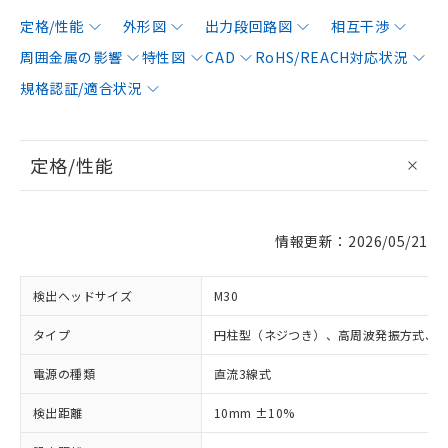
定格/性能
外形図
出力段回路図
相互干渉
周囲金属の影響
特性図
CAD
RoHS/REACH対応状況
規格認証/適合状況
定格/性能
情報更新：2026/05/21
検出ヘッドサイズ
M30
タイプ
円柱型（ネジつき）、高周波発振方式、
電源の種類
直流3線式
検出距離
10mm ±10%