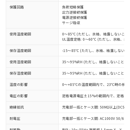
※1 対応状況
保護回路
負荷短絡保護
出力逆接続保護
電源逆接続保護
対応済み：EU RoHS指令（10物質）の
サージ吸収
非含有に対応した製品が提供可能な商品で
す。
使用温度範囲
0～85℃ (ただし、氷結、結露しないこと)
対応予定：EU RoHS指令（10物質）の非含
UL温度定格: 0～60℃ (ただし、氷結、結
ご利用条件
有に対応した製品に切り替える予定のある
商品です。
保存温度範囲
-15～85℃ (ただし、氷結、結露しないこ
対応予定なし：EU RoHS指令（10物質）の
以下の条件をお読みいただき、同意のうえ
非含有に非対応の商品で、対応品を出す予
使用湿度範囲
35～95%RH (ただし、結露しないこと)
ご利用ください。
定はありません。
調査・確認中：EU RoHS指令（10物質）の
保存湿度範囲
35～95%RH (ただし、結露しないこと)
本サービスは、当社制御機器事業取扱
※1 中国RoHS○×表
非含有の対応状況を調査中または確認中の
商品の当社在庫状況および標準価格
温度の影響
0～+85℃の温度範囲内で、23℃時の検出
商品です。
(税抜)を提供させていただくもので
「○」：最大均質材料含有率が中国RoHSの
非該当品：ライセンス料など無形物で、有
す。
電圧の影響
定格電源電圧±15%の範囲内で、定格電源
基準値以下であることを示します。
害物質有無と関係のない商品です。
当社制御機器事業取扱商品の中には、
「×」：最大均質材料含有率が中国RoHSの
仕入先様の事情により、非含有部品として
本サービスの対象外となる商品もある
絶縁抵抗
充電部一括とケース間: 50MΩ以上(DC500
基準値を超えていることを示します。
いたものが、含有品と判明した場合などや
当社は、これら貴社製品のうち、外国
ことをご了承ください。
「－」：未確認です。当社販売部門へお問
むを得ず変更することがあります。
為替および外国貿易法に定める商品
耐電圧
在庫状況および標準価格照会結果は、
充電部一括とケース間: AC1000V 50/60Hz
い合わせください。
（以下｢規制貨物等」という）を輸出
記載している更新日時点での社内デー
*EU RoHS指令（10物質）：
または国外への提供する場合は、日本
耐振動
耐久: 10～55Hz 複振幅 1.5mm X、Y、Z