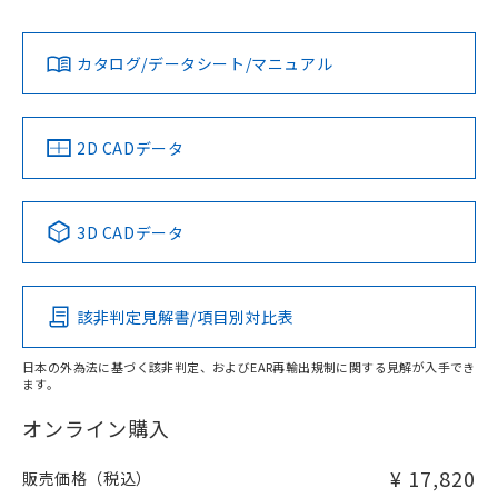
L: 0mm以上、φd: 30mm以上、D: 0mm以上、m: 40mm以
Yes
Yes
Yes
対応状況
対応予定月
※1
※2
上、n: 100mm以上
ダウンロードデータをご利用いただく前に、以下を必ずお読
アルミ材
みください。
カタログ/データシート/マニュアル
対応済み
L: 16mm以上、φd: 120mm以上、D: 16mm以上、m:
ソフトウェアの使用条件
40mm以上、n: 120mm以上
LR型式承認
DNV型式承認
BV型式承認
KR型式承
（イギリス
（ノルウェー
（フランス
（韓国
金属埋め込み
船舶規格）
船舶規格）
船舶規格）
船舶規格
中国 RoHS
注意事項・凡例
2D CADデータ
No
No
No
No
検出領域
中国 RoHS表
※1 ※2
3D CADデータ
この製品の規格認証/適合状況ページへ
Pb
Hg
Cd
Cr(VI)
その他の認証はこちらのページからご検索ください
鉄材
l: 0mm以上、φd: 30mm以上、D: 0mm以上、m: 40mm以
該非判定見解書/項目別対比表
X
O
O
O
上、n: 100mm以上
アルミ材
日本の外為法に基づく該非判定、およびEAR再輸出規制に関する見解が入手でき
l: 16mm以上、φd: 120mm以上、D: 16mm以上、m: 40mm
ます。
"対応済み"や非含有の記載がされた商品であっても、流通
以上、n: 120mm以上
在庫等で未対応品が混在する可能性があります。
オンライン購入
非含有品が必要な際は、弊社営業部門もしくは販売店へお
問い合わせください。
¥ 17,820
販売価格（税込）