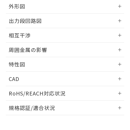
とができます。
合意する
キャンセル
引・商談に必要な範囲で利用すること
外形図
をご了承ください。
EU RoHS指令（10物質）の非含有証明書
情報更新：2026/05/21
※当社の共同利用者とは、
"個人情報
出力段回路図
51物質の非含有証明書（当社基準）
の共同利用に関して"
の「1.共同利
※本証明書は発行日時点で非含有を証明す
用者の範囲」に記載されている法人を
外形図
情報更新：2026/05/21
るもので、過去に遡って非含有を証明する
相互干渉
指します。
ものではありません。
出力段回路図
また、RoHS指令のフタル酸エステル類４
情報更新：2026/05/21
周囲金属の影響
物質の対応では、対応完了までの期間は出
荷製品に未対応品が混在することから備考
相互干渉
情報更新：2026/05/21
特性図
欄に対応日を記載しておりました。
既に当社にて対応品への在庫切替を完了
周囲金属の影響
情報更新：2026/05/21
していることから、特段のことがない限
CAD
り、2022年1月12日より割愛しておりま
検出物体の大きさと材質による影響
す。
ログイン/会員登録いただくと、CADデータをダウンロー
RoHS/REACH対応状況
ドすることができます。
情報更新：2026/7/29
A: 110mm以上、B: 100mm以上
規格認証/適合状況
タイムチャート
ログイン/会員登録
EU RoHS
注意事項・凡例
UL認証
CSA認証
CEマーキング
鉄材