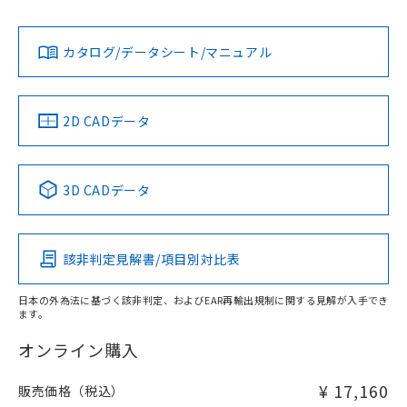
L: 0mm以上、φd: 30mm以上、D: 0mm以上、m: 40mm以
Yes
Yes
Yes
対応状況
対応予定月
※1
※2
上、n: 100mm以上
ダウンロードデータをご利用いただく前に、以下を必ずお読
アルミ材
みください。
カタログ/データシート/マニュアル
対応済み
L: 16mm以上、φd: 120mm以上、D: 16mm以上、m:
ソフトウェアの使用条件
40mm以上、n: 120mm以上
LR型式承認
DNV型式承認
BV型式承認
KR型式承
（イギリス
（ノルウェー
（フランス
（韓国
金属埋め込み
船舶規格）
船舶規格）
船舶規格）
船舶規格
中国 RoHS
注意事項・凡例
2D CADデータ
No
No
No
No
検出領域
中国 RoHS表
※1 ※2
3D CADデータ
この製品の規格認証/適合状況ページへ
Pb
Hg
Cd
Cr(VI)
その他の認証はこちらのページからご検索ください
鉄材
l: 0mm以上、φd: 30mm以上、D: 0mm以上、m: 40mm以
該非判定見解書/項目別対比表
X
O
O
O
上、n: 100mm以上
アルミ材
日本の外為法に基づく該非判定、およびEAR再輸出規制に関する見解が入手でき
l: 16mm以上、φd: 120mm以上、D: 16mm以上、m: 40mm
ます。
"対応済み"や非含有の記載がされた商品であっても、流通
以上、n: 120mm以上
在庫等で未対応品が混在する可能性があります。
オンライン購入
非含有品が必要な際は、弊社営業部門もしくは販売店へお
問い合わせください。
¥ 17,160
販売価格（税込）