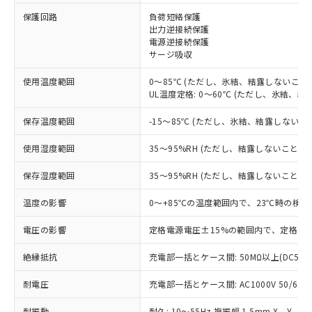
※1 対応状況
保護回路
負荷短絡保護
出力逆接続保護
電源逆接続保護
対応済み：EU RoHS指令（10物質）の
サージ吸収
非含有に対応した製品が提供可能な商品で
す。
使用温度範囲
0～85℃ (ただし、氷結、結露しないこと)
対応予定：EU RoHS指令（10物質）の非含
UL温度定格: 0～60℃ (ただし、氷結、結
ご利用条件
有に対応した製品に切り替える予定のある
商品です。
保存温度範囲
-15～85℃ (ただし、氷結、結露しないこ
対応予定なし：EU RoHS指令（10物質）の
以下の条件をお読みいただき、同意のうえ
非含有に非対応の商品で、対応品を出す予
使用湿度範囲
35～95%RH (ただし、結露しないこと)
ご利用ください。
定はありません。
調査・確認中：EU RoHS指令（10物質）の
保存湿度範囲
35～95%RH (ただし、結露しないこと)
本サービスは、当社制御機器事業取扱
※1 中国RoHS○×表
非含有の対応状況を調査中または確認中の
商品の当社在庫状況および標準価格
温度の影響
0～+85℃の温度範囲内で、23℃時の検出
商品です。
(税抜)を提供させていただくもので
「○」：最大均質材料含有率が中国RoHSの
非該当品：ライセンス料など無形物で、有
す。
電圧の影響
定格電源電圧±15%の範囲内で、定格電源
基準値以下であることを示します。
害物質有無と関係のない商品です。
当社制御機器事業取扱商品の中には、
「×」：最大均質材料含有率が中国RoHSの
仕入先様の事情により、非含有部品として
本サービスの対象外となる商品もある
絶縁抵抗
充電部一括とケース間: 50MΩ以上(DC500
基準値を超えていることを示します。
いたものが、含有品と判明した場合などや
当社は、これら貴社製品のうち、外国
ことをご了承ください。
「－」：未確認です。当社販売部門へお問
むを得ず変更することがあります。
為替および外国貿易法に定める商品
耐電圧
在庫状況および標準価格照会結果は、
充電部一括とケース間: AC1000V 50/60Hz
い合わせください。
（以下｢規制貨物等」という）を輸出
記載している更新日時点での社内デー
*EU RoHS指令（10物質）：
または国外への提供する場合は、日本
耐振動
耐久: 10～55Hz 複振幅 1.5mm X、Y、Z