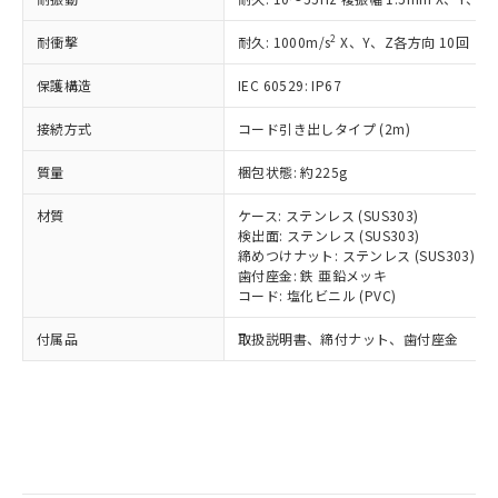
記
タに基づき作成されるものであり、閲
説明
鉛(Pb) 1000ppm以下、 水銀(Hg) 1000ppm以下、 カド
*中国RoHS10物質の基準値 (GB/T26572)：
国政府の輸出許可(または役務取引許
号
覧された時点での実際の在庫および標
ミウム(Cd) 100ppm以下、
Pb(鉛) :1000ppm、 Hg(水銀) : 1000ppm、 Cd(カドミウ
2
耐衝撃
可)を取得するなどの必要な手続きを
耐久: 1000m/s
X、Y、Z各方向 10回
六価クロム(Cr(Ⅵ)) 1000ppm以下、ポリ臭化ビフェニル
ム) : 100ppm、
準価格とは異なる場合があることをご
類(PBB) 1000ppm以下、ポリ臭化ジフェニルエーテル類
Cr(Ⅵ)(六価クロム) : 1000ppm、 PBBs(ポリ臭化ビフェ
とります。
了承ください。
(PBDE) 1000ppm以下、フタル酸ビス(2-エチルヘキシ
○
一定数以上の在庫あり
ニル類) : 1000ppm、 PBDEs(ポリ臭化ジフェニルエーテ
保護構造
IEC 60529: IP67
当社は規制貨物を破棄する場合は、完
ル) (DEHP)(別名：DOP) 1000ppm以下、フタル酸ブチ
正式な納期状況および標準価格はお客
ル類) : 1000ppm、
ルベンジル（BBP） 1000ppm以下、フタル酸ジブチル
全に破砕するなど、違法に輸出されな
DBP(フタル酸ジブチル) : 1000ppm、 DIBP(フタル酸ジ
様のお取引先、またはお客様担当のオ
（DBP） 1000ppm以下、フタル酸ジイソブチル
接続方式
コード引き出しタイプ (2m)
イソブチル) : 1000ppm、 BBP(フタル酸ブチルベンジ
△
一定数には満たないが在庫あり
いよう必要な手段を講じます。
ムロン制御機器販売店・当社販売員に
(DIBP) 1000ppm以下
ル) : 1000ppm、
当社は貴社製品を、核兵器、ミサイ
但し、RoHS指令で産業用監視および制御機器に対する
DEHP(フタル酸ビス(2-エチルヘキシル)) : 1000ppm
ご相談ください。
質量
梱包状態: 約225g
適用除外項目は除く。
ル、化学兵器、生物兵器またはその他
－
在庫なし(最新の在庫状況につ
オムロン制御機器販売店や当社販売拠
フタル酸エステル類の４物質については閾値を超える意
武器並びにこれらの製造装置等に一切
いては、お客様のお取引先、ま
図的な使用がないことを確認しています。
点は「
販売ネットワーク
」をご確認
材質
ケース: ステンレス (SUS303)
※2 環境保護使用期限
使用いたしません。
たはお客様担当のオムロン制御
ください。
検出面: ステンレス (SUS303)
当社は、貴社製品を第三者に販売する
機器販売店・当社販売員にご確
締めつけナット: ステンレス (SUS303)
在庫状況および標準価格結果を当社の
※2 対応予定月
「ｅ」：有害物質（10物質）のすべてが基
場合は、上記1、2および3の内容を当
歯付座金: 鉄 亜鉛メッキ
認ください)
事前の承諾なく第三者に漏洩または開
準値以下であることを示します。
コード: 塩化ビニル (PVC)
該第三者に通知します。また当社は、
示しないようお願いします。
部品在庫の切り替え状況などにより、予定
「10」：通常の使用状況下において有害物
販売先および販売に係わる関係者が違
マイパーツ機能（部品リスト作成サー
空
受注生産機種、また在庫状況の
付属品
取扱説明書、締付ナット、歯付座金
月が前後することがあります。
質が外部に漏えいし、環境に深刻な影響を
法に輸出するおそれがある場合は、取
ビス）をご利用いただくには、I-Web
白
情報を公開していない機種
及ぼさない年数を意味します。
り引きをいたしません。
メンバーズにご登録されている必要が
「－」：未確認です。当社販売部門へお問
あります。
い合わせください。
お客様が当ウェブサイト上で当社にご
※3 非含有証明書ダウンロード
登録された部品リストについて、当社
および当社の共同利用者が、当社の製
下記の非含有証明書をダウンロードするこ
品・サービスに関するお客様との取