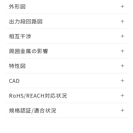
とができます。
合意する
キャンセル
引・商談に必要な範囲で利用すること
外形図
をご了承ください。
EU RoHS指令（10物質）の非含有証明書
情報更新：2026/05/21
※当社の共同利用者とは、
"個人情報
出力段回路図
51物質の非含有証明書（当社基準）
の共同利用に関して"
の「1.共同利
※本証明書は発行日時点で非含有を証明す
用者の範囲」に記載されている法人を
外形図
情報更新：2026/05/21
るもので、過去に遡って非含有を証明する
相互干渉
指します。
ものではありません。
出力段回路図
また、RoHS指令のフタル酸エステル類４
情報更新：2026/05/21
周囲金属の影響
物質の対応では、対応完了までの期間は出
荷製品に未対応品が混在することから備考
相互干渉
情報更新：2026/05/21
特性図
欄に対応日を記載しておりました。
既に当社にて対応品への在庫切替を完了
周囲金属の影響
情報更新：2026/05/21
していることから、特段のことがない限
CAD
り、2022年1月12日より割愛しておりま
検出物体の大きさと材質による影響
す。
ログイン/会員登録いただくと、CADデータをダウンロー
RoHS/REACH対応状況
ドすることができます。
情報更新：2026/7/29
A: 110mm以上、B: 100mm以上
規格認証/適合状況
ログイン/会員登録
タイムチャート
EU RoHS
注意事項・凡例
UL認証
CSA認証
CEマーキング
鉄材