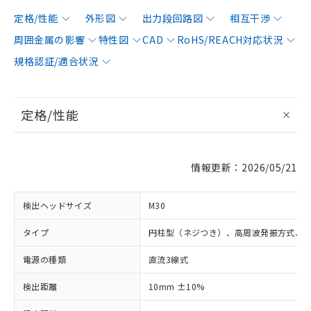
定格/性能
外形図
出力段回路図
相互干渉
周囲金属の影響
特性図
CAD
RoHS/REACH対応状況
規格認証/適合状況
定格/性能
情報更新：2026/05/21
検出ヘッドサイズ
M30
タイプ
円柱型（ネジつき）、高周波発振方式、
電源の種類
直流3線式
検出距離
10mm ±10%