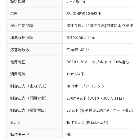
設定距離
0～7.0mm
応差
検出距離の10%以下
検出可能物体
磁性金属、非磁性金属(材質により検出距
標準検出物体
鉄30×30×1mm
応答周波数
平均値: 40Hz
電源電圧
DC10～30V リップル(p-p) 10%含む、Cla
消費電流
16mA以下
制御出力（出力形式）
NPNオープンコレクタ
制御出力（開閉容量）
200mA以下 (DC10～30V Class2)
制御出力（残留電圧）
2V以下 (負荷電流200mA、コード長2m時
表示灯
動作表示灯(橙LED/点灯)
動作モード
NO