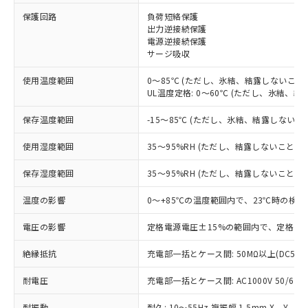
※1 対応状況
保護回路
負荷短絡保護
出力逆接続保護
電源逆接続保護
対応済み：EU RoHS指令（10物質）の
サージ吸収
非含有に対応した製品が提供可能な商品で
す。
使用温度範囲
0～85℃ (ただし、氷結、結露しないこと)
対応予定：EU RoHS指令（10物質）の非含
UL温度定格: 0～60℃ (ただし、氷結、結
ご利用条件
有に対応した製品に切り替える予定のある
商品です。
保存温度範囲
-15～85℃ (ただし、氷結、結露しないこ
対応予定なし：EU RoHS指令（10物質）の
以下の条件をお読みいただき、同意のうえ
非含有に非対応の商品で、対応品を出す予
使用湿度範囲
35～95%RH (ただし、結露しないこと)
ご利用ください。
定はありません。
調査・確認中：EU RoHS指令（10物質）の
保存湿度範囲
35～95%RH (ただし、結露しないこと)
本サービスは、当社制御機器事業取扱
※1 中国RoHS○×表
非含有の対応状況を調査中または確認中の
商品の当社在庫状況および標準価格
温度の影響
0～+85℃の温度範囲内で、23℃時の検出
商品です。
(税抜)を提供させていただくもので
「○」：最大均質材料含有率が中国RoHSの
非該当品：ライセンス料など無形物で、有
す。
電圧の影響
定格電源電圧±15%の範囲内で、定格電源
基準値以下であることを示します。
害物質有無と関係のない商品です。
当社制御機器事業取扱商品の中には、
「×」：最大均質材料含有率が中国RoHSの
仕入先様の事情により、非含有部品として
本サービスの対象外となる商品もある
絶縁抵抗
充電部一括とケース間: 50MΩ以上(DC500
基準値を超えていることを示します。
いたものが、含有品と判明した場合などや
当社は、これら貴社製品のうち、外国
ことをご了承ください。
「－」：未確認です。当社販売部門へお問
むを得ず変更することがあります。
為替および外国貿易法に定める商品
耐電圧
在庫状況および標準価格照会結果は、
充電部一括とケース間: AC1000V 50/60Hz
い合わせください。
（以下｢規制貨物等」という）を輸出
記載している更新日時点での社内デー
*EU RoHS指令（10物質）：
または国外への提供する場合は、日本
耐振動
耐久: 10～55Hz 複振幅 1.5mm X、Y、Z