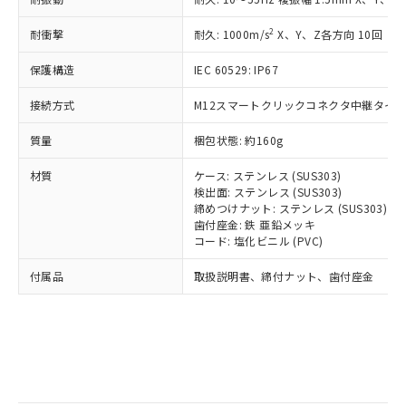
記
タに基づき作成されるものであり、閲
説明
鉛(Pb) 1000ppm以下、 水銀(Hg) 1000ppm以下、 カド
*中国RoHS10物質の基準値 (GB/T26572)：
国政府の輸出許可(または役務取引許
号
覧された時点での実際の在庫および標
ミウム(Cd) 100ppm以下、
Pb(鉛) :1000ppm、 Hg(水銀) : 1000ppm、 Cd(カドミウ
2
耐衝撃
可)を取得するなどの必要な手続きを
耐久: 1000m/s
X、Y、Z各方向 10回
六価クロム(Cr(Ⅵ)) 1000ppm以下、ポリ臭化ビフェニル
ム) : 100ppm、
準価格とは異なる場合があることをご
類(PBB) 1000ppm以下、ポリ臭化ジフェニルエーテル類
Cr(Ⅵ)(六価クロム) : 1000ppm、 PBBs(ポリ臭化ビフェ
とります。
了承ください。
(PBDE) 1000ppm以下、フタル酸ビス(2-エチルヘキシ
○
一定数以上の在庫あり
ニル類) : 1000ppm、 PBDEs(ポリ臭化ジフェニルエーテ
保護構造
IEC 60529: IP67
当社は規制貨物を破棄する場合は、完
ル) (DEHP)(別名：DOP) 1000ppm以下、フタル酸ブチ
正式な納期状況および標準価格はお客
ル類) : 1000ppm、
ルベンジル（BBP） 1000ppm以下、フタル酸ジブチル
全に破砕するなど、違法に輸出されな
DBP(フタル酸ジブチル) : 1000ppm、 DIBP(フタル酸ジ
様のお取引先、またはお客様担当のオ
（DBP） 1000ppm以下、フタル酸ジイソブチル
接続方式
M12スマートクリックコネクタ中継タイプ (
イソブチル) : 1000ppm、 BBP(フタル酸ブチルベンジ
△
一定数には満たないが在庫あり
いよう必要な手段を講じます。
ムロン制御機器販売店・当社販売員に
(DIBP) 1000ppm以下
ル) : 1000ppm、
当社は貴社製品を、核兵器、ミサイ
但し、RoHS指令で産業用監視および制御機器に対する
DEHP(フタル酸ビス(2-エチルヘキシル)) : 1000ppm
ご相談ください。
質量
梱包状態: 約160g
適用除外項目は除く。
ル、化学兵器、生物兵器またはその他
－
在庫なし(最新の在庫状況につ
オムロン制御機器販売店や当社販売拠
フタル酸エステル類の４物質については閾値を超える意
武器並びにこれらの製造装置等に一切
いては、お客様のお取引先、ま
図的な使用がないことを確認しています。
点は「
販売ネットワーク
」をご確認
材質
ケース: ステンレス (SUS303)
※2 環境保護使用期限
使用いたしません。
たはお客様担当のオムロン制御
ください。
検出面: ステンレス (SUS303)
当社は、貴社製品を第三者に販売する
機器販売店・当社販売員にご確
締めつけナット: ステンレス (SUS303)
在庫状況および標準価格結果を当社の
※2 対応予定月
「ｅ」：有害物質（10物質）のすべてが基
場合は、上記1、2および3の内容を当
歯付座金: 鉄 亜鉛メッキ
認ください)
事前の承諾なく第三者に漏洩または開
準値以下であることを示します。
コード: 塩化ビニル (PVC)
該第三者に通知します。また当社は、
示しないようお願いします。
部品在庫の切り替え状況などにより、予定
「10」：通常の使用状況下において有害物
販売先および販売に係わる関係者が違
マイパーツ機能（部品リスト作成サー
空
受注生産機種、また在庫状況の
付属品
取扱説明書、締付ナット、歯付座金
月が前後することがあります。
質が外部に漏えいし、環境に深刻な影響を
法に輸出するおそれがある場合は、取
ビス）をご利用いただくには、I-Web
白
情報を公開していない機種
及ぼさない年数を意味します。
り引きをいたしません。
メンバーズにご登録されている必要が
「－」：未確認です。当社販売部門へお問
あります。
い合わせください。
お客様が当ウェブサイト上で当社にご
※3 非含有証明書ダウンロード
登録された部品リストについて、当社
および当社の共同利用者が、当社の製
下記の非含有証明書をダウンロードするこ
品・サービスに関するお客様との取