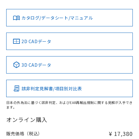
L: 0mm以上、φd: 30mm以上、D: 0mm以上、m: 40mm以
Yes
Yes
Yes
対応状況
対応予定月
※1
※2
上、n: 100mm以上
ダウンロードデータをご利用いただく前に、以下を必ずお読
アルミ材
みください。
カタログ/データシート/マニュアル
対応済み
L: 16mm以上、φd: 120mm以上、D: 16mm以上、m:
ソフトウェアの使用条件
40mm以上、n: 120mm以上
LR型式承認
DNV型式承認
BV型式承認
KR型式承
（イギリス
（ノルウェー
（フランス
（韓国
金属埋め込み
船舶規格）
船舶規格）
船舶規格）
船舶規格
中国 RoHS
注意事項・凡例
2D CADデータ
No
No
No
No
検出領域
中国 RoHS表
※1 ※2
3D CADデータ
この製品の規格認証/適合状況ページへ
Pb
Hg
Cd
Cr(VI)
その他の認証はこちらのページからご検索ください
鉄材
l: 0mm以上、φd: 30mm以上、D: 0mm以上、m: 40mm以
該非判定見解書/項目別対比表
X
O
O
O
上、n: 100mm以上
アルミ材
日本の外為法に基づく該非判定、およびEAR再輸出規制に関する見解が入手でき
l: 16mm以上、φd: 120mm以上、D: 16mm以上、m: 40mm
ます。
"対応済み"や非含有の記載がされた商品であっても、流通
以上、n: 120mm以上
在庫等で未対応品が混在する可能性があります。
オンライン購入
非含有品が必要な際は、弊社営業部門もしくは販売店へお
問い合わせください。
¥ 17,380
販売価格（税込）