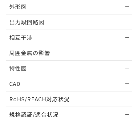
とができます。
合意する
キャンセル
引・商談に必要な範囲で利用すること
外形図
をご了承ください。
EU RoHS指令（10物質）の非含有証明書
情報更新：2026/05/21
※当社の共同利用者とは、
"個人情報
出力段回路図
51物質の非含有証明書（当社基準）
の共同利用に関して"
の「1.共同利
※本証明書は発行日時点で非含有を証明す
用者の範囲」に記載されている法人を
外形図
情報更新：2026/05/21
るもので、過去に遡って非含有を証明する
相互干渉
指します。
ものではありません。
出力段回路図
また、RoHS指令のフタル酸エステル類４
情報更新：2026/05/21
周囲金属の影響
物質の対応では、対応完了までの期間は出
荷製品に未対応品が混在することから備考
相互干渉
情報更新：2026/05/21
特性図
欄に対応日を記載しておりました。
既に当社にて対応品への在庫切替を完了
周囲金属の影響
情報更新：2026/05/21
していることから、特段のことがない限
CAD
り、2022年1月12日より割愛しておりま
検出物体の大きさと材質による影響
す。
ログイン/会員登録いただくと、CADデータをダウンロー
RoHS/REACH対応状況
ドすることができます。
情報更新：2026/7/29
A: 110mm以上、B: 100mm以上
規格認証/適合状況
ログイン/会員登録
タイムチャート
EU RoHS
注意事項・凡例
UL認証
CSA認証
CEマーキング
鉄材