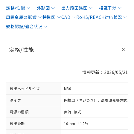
定格/性能
外形図
出力段回路図
相互干渉
周囲金属の影響
特性図
CAD
RoHS/REACH対応状況
規格認証/適合状況
定格/性能
情報更新：2026/05/21
検出ヘッドサイズ
M30
タイプ
円柱型（ネジつき）、高周波発振方式、
電源の種類
直流3線式
検出距離
10mm ±10%