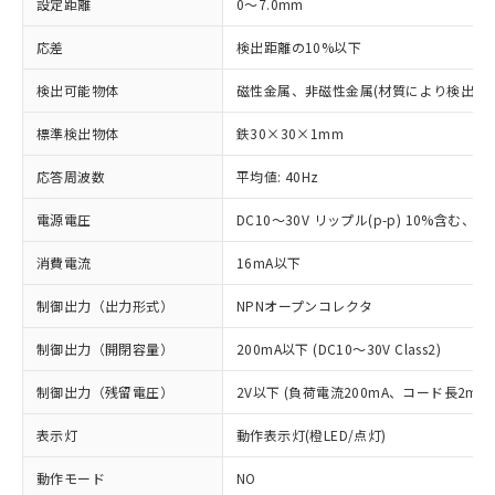
設定距離
0～7.0mm
応差
検出距離の10%以下
検出可能物体
磁性金属、非磁性金属(材質により検出距
標準検出物体
鉄30×30×1mm
応答周波数
平均値: 40Hz
電源電圧
DC10～30V リップル(p-p) 10%含む、Cla
消費電流
16mA以下
制御出力（出力形式）
NPNオープンコレクタ
制御出力（開閉容量）
200mA以下 (DC10～30V Class2)
制御出力（残留電圧）
2V以下 (負荷電流200mA、コード長2m時
表示灯
動作表示灯(橙LED/点灯)
動作モード
NO