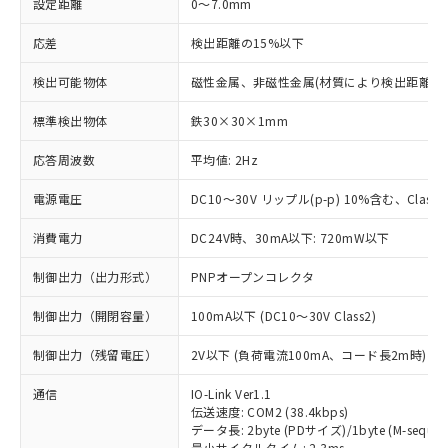
設定距離
0～7.0mm
応差
検出距離の15%以下
検出可能物体
磁性金属、非磁性金属(材質により検出距離が
標準検出物体
鉄30×30×1mm
応答周波数
平均値: 2Hz
電源電圧
DC10～30V リップル(p-p) 10%含む、Class2
消費電力
DC24V時、30mA以下: 720mW以下
制御出力（出力形式）
PNPオープンコレクタ
制御出力（開閉容量）
100mA以下 (DC10～30V Class2)
制御出力（残留電圧）
2V以下 (負荷電流100mA、コード長2m時)
通信
IO-Link Ver1.1
伝送速度: COM2 (38.4kbps)
データ長: 2byte (PDサイズ)/1byte (M-sequen
最小サイクルタイム: 2.3ms