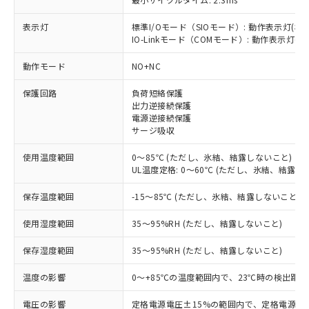
表示灯
標準I/Oモード（SIOモード）: 動作表示灯(橙L
IO-Linkモード（COMモード）: 動作表示灯(橙L
※1 対応状況
動作モード
NO+NC
対応済み：EU RoHS指令（10物質）の
非含有に対応した製品が提供可能な商品で
保護回路
負荷短絡保護
す。
出力逆接続保護
電源逆接続保護
対応予定：EU RoHS指令（10物質）の非含
ご利用条件
サージ吸収
有に対応した製品に切り替える予定のある
商品です。
使用温度範囲
0～85℃ (ただし、氷結、結露しないこと)
対応予定なし：EU RoHS指令（10物質）の
UL温度定格: 0～60℃ (ただし、氷結、結露し
以下の条件をお読みいただき、同意のうえ
非含有に非対応の商品で、対応品を出す予
ご利用ください。
定はありません。
保存温度範囲
-15～85℃ (ただし、氷結、結露しないこと)
調査・確認中：EU RoHS指令（10物質）の
本サービスは、当社制御機器事業取扱
※1 中国RoHS○×表
非含有の対応状況を調査中または確認中の
使用湿度範囲
35～95%RH (ただし、結露しないこと)
商品の当社在庫状況および標準価格
商品です。
(税抜)を提供させていただくもので
「○」：最大均質材料含有率が中国RoHSの
非該当品：ライセンス料など無形物で、有
保存湿度範囲
35～95%RH (ただし、結露しないこと)
す。
基準値以下であることを示します。
害物質有無と関係のない商品です。
当社制御機器事業取扱商品の中には、
「×」：最大均質材料含有率が中国RoHSの
温度の影響
0～+85℃の温度範囲内で、23℃時の検出距離
仕入先様の事情により、非含有部品として
本サービスの対象外となる商品もある
基準値を超えていることを示します。
いたものが、含有品と判明した場合などや
当社は、これら貴社製品のうち、外国
ことをご了承ください。
電圧の影響
定格電源電圧±15%の範囲内で、定格電源電圧
「－」：未確認です。当社販売部門へお問
むを得ず変更することがあります。