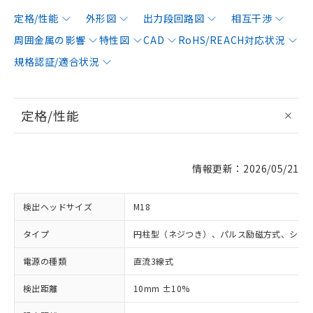
定格/性能
外形図
出力段回路図
相互干渉
周囲金属の影響
特性図
CAD
RoHS/REACH対応状況
規格認証/適合状況
定格/性能
情報更新：2026/05/21
検出ヘッドサイズ
M18
タイプ
円柱型（ネジつき）、パルス励磁方式、シー
電源の種類
直流3線式
検出距離
10mm ±10%