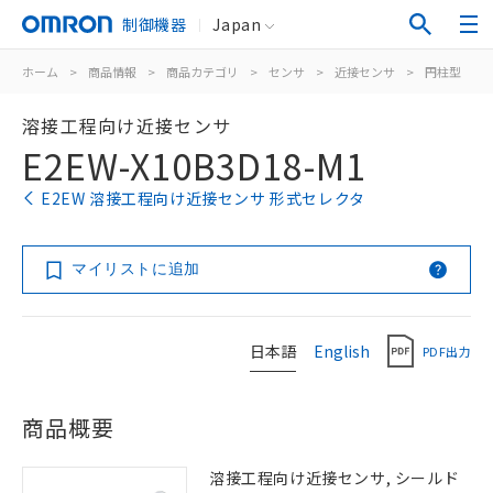
制御機器
Japan
ホーム
>
商品情報
>
商品カテゴリ
>
センサ
>
近接センサ
>
円柱型
>
溶接工程向け近接センサ
E2EW-X10B3D18-M1
E2EW 溶接工程向け近接センサ 形式セレクタ
マイリストに追加
日本語
English
PDF出力
商品概要
溶接工程向け近接センサ, シールド