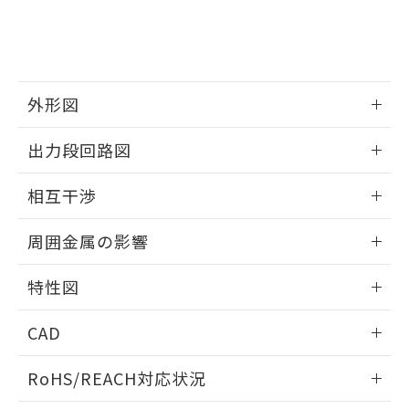
登録された部品リストについて、当社
および当社の共同利用者が、当社の製
下記の非含有証明書をダウンロードするこ
品・サービスに関するお客様との取
とができます。
合意する
キャンセル
引・商談に必要な範囲で利用すること
をご了承ください。
EU RoHS指令（10物質）の非含有証明書
※当社の共同利用者とは、
"個人情報
外形図
51物質の非含有証明書（当社基準）
の共同利用に関して"
の「1.共同利
※本証明書は発行日時点で非含有を証明す
用者の範囲」に記載されている法人を
情報更新：2026/05/21
るもので、過去に遡って非含有を証明する
出力段回路図
指します。
ものではありません。
外形図
情報更新：2026/05/21
また、RoHS指令のフタル酸エステル類４
相互干渉
物質の対応では、対応完了までの期間は出
荷製品に未対応品が混在することから備考
出力段回路図
情報更新：2026/05/21
周囲金属の影響
欄に対応日を記載しておりました。
既に当社にて対応品への在庫切替を完了
相互干渉
情報更新：2026/05/21
していることから、特段のことがない限
特性図
り、2022年1月12日より割愛しておりま
周囲金属の影響
す。
情報更新：2026/05/21
CAD
検出物体の大きさと材質による影響
ログイン/会員登録いただくと、CADデータをダウンロー
RoHS/REACH対応状況
ドすることができます。