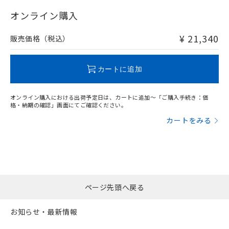
"対応済み"や非含有の記載がされた商品であっても、流通
以上、n: 80mm以上
在庫等で未対応品が混在する可能性があります。
オンライン購入
非含有品が必要な際は、弊社営業部門もしくは販売店へお
問い合わせください。
¥ 21,340
販売価格（税込）
この製品のRoHS/REACH対応状況ページへ
カートに追加
オンライン購入における出荷予定日は、カートに追加～「ご購入手続き：価
格・納期の確認」画面にてご確認ください。
カートをみる
ページ先頭へ戻る
お知らせ・最新情報