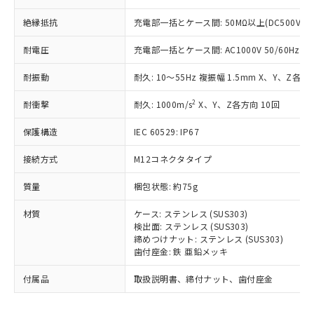
為替および外国貿易法に定める商品
在庫状況および標準価格照会結果は、
い合わせください。
（以下｢規制貨物等」という）を輸出
記載している更新日時点での社内デー
絶縁抵抗
充電部一括とケース間: 50MΩ以上(DC500Vメ
*EU RoHS指令（10物質）：
または国外への提供する場合は、日本
記
タに基づき作成されるものであり、閲
説明
鉛(Pb) 1000ppm以下、 水銀(Hg) 1000ppm以下、 カド
*中国RoHS10物質の基準値 (GB/T26572)：
国政府の輸出許可(または役務取引許
号
覧された時点での実際の在庫および標
ミウム(Cd) 100ppm以下、
耐電圧
充電部一括とケース間: AC1000V 50/60Hz 1m
Pb(鉛) :1000ppm、 Hg(水銀) : 1000ppm、 Cd(カドミウ
可)を取得するなどの必要な手続きを
六価クロム(Cr(Ⅵ)) 1000ppm以下、ポリ臭化ビフェニル
ム) : 100ppm、
準価格とは異なる場合があることをご
類(PBB) 1000ppm以下、ポリ臭化ジフェニルエーテル類
Cr(Ⅵ)(六価クロム) : 1000ppm、 PBBs(ポリ臭化ビフェ
とります。
耐振動
耐久: 10～55Hz 複振幅 1.5mm X、Y、Z各方向
了承ください。
(PBDE) 1000ppm以下、フタル酸ビス(2-エチルヘキシ
○
一定数以上の在庫あり
ニル類) : 1000ppm、 PBDEs(ポリ臭化ジフェニルエーテ
当社は規制貨物を破棄する場合は、完
ル) (DEHP)(別名：DOP) 1000ppm以下、フタル酸ブチ
正式な納期状況および標準価格はお客
ル類) : 1000ppm、
ルベンジル（BBP） 1000ppm以下、フタル酸ジブチル
全に破砕するなど、違法に輸出されな
2
DBP(フタル酸ジブチル) : 1000ppm、 DIBP(フタル酸ジ
耐衝撃
耐久: 1000m/s
X、Y、Z各方向 10回
様のお取引先、またはお客様担当のオ
（DBP） 1000ppm以下、フタル酸ジイソブチル
イソブチル) : 1000ppm、 BBP(フタル酸ブチルベンジ
△
一定数には満たないが在庫あり
いよう必要な手段を講じます。
ムロン制御機器販売店・当社販売員に
(DIBP) 1000ppm以下
ル) : 1000ppm、
保護構造
IEC 60529: IP67
当社は貴社製品を、核兵器、ミサイ
但し、RoHS指令で産業用監視および制御機器に対する
DEHP(フタル酸ビス(2-エチルヘキシル)) : 1000ppm
ご相談ください。
適用除外項目は除く。
ル、化学兵器、生物兵器またはその他
－
在庫なし(最新の在庫状況につ
オムロン制御機器販売店や当社販売拠
フタル酸エステル類の４物質については閾値を超える意
接続方式
M12コネクタタイプ
武器並びにこれらの製造装置等に一切
いては、お客様のお取引先、ま
図的な使用がないことを確認しています。
点は「
販売ネットワーク
」をご確認
※2 環境保護使用期限
使用いたしません。
たはお客様担当のオムロン制御
ください。
質量
梱包状態: 約75g
当社は、貴社製品を第三者に販売する
機器販売店・当社販売員にご確
在庫状況および標準価格結果を当社の
※2 対応予定月
「ｅ」：有害物質（10物質）のすべてが基
場合は、上記1、2および3の内容を当
認ください)
事前の承諾なく第三者に漏洩または開
材質
ケース: ステンレス (SUS303)
準値以下であることを示します。
該第三者に通知します。また当社は、
示しないようお願いします。
検出面: ステンレス (SUS303)
部品在庫の切り替え状況などにより、予定
「10」：通常の使用状況下において有害物
販売先および販売に係わる関係者が違
締めつけナット: ステンレス (SUS303)
マイパーツ機能（部品リスト作成サー
空
受注生産機種、また在庫状況の
月が前後することがあります。
質が外部に漏えいし、環境に深刻な影響を
法に輸出するおそれがある場合は、取
歯付座金: 鉄 亜鉛メッキ
ビス）をご利用いただくには、I-Web
白
情報を公開していない機種
及ぼさない年数を意味します。
り引きをいたしません。
メンバーズにご登録されている必要が
「－」：未確認です。当社販売部門へお問
付属品
取扱説明書、締付ナット、歯付座金
あります。
い合わせください。
お客様が当ウェブサイト上で当社にご
※3 非含有証明書ダウンロード