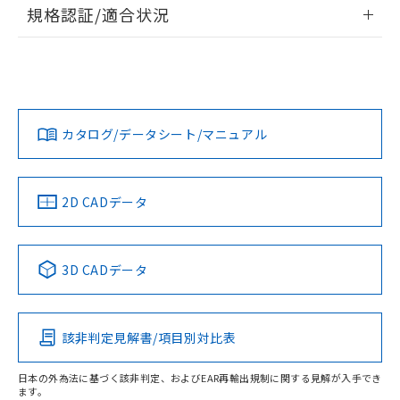
情報更新：2026/7/29
A: 80mm以上、B: 60mm以上
規格認証/適合状況
タイムチャート
ログイン/会員登録
EU RoHS
注意事項・凡例
UL認証
CSA認証
CEマーキング
鉄材
L: 2mm以上、φd: 54mm以上、D: 2mm以上、m: 30mm以
Yes
Yes
Yes
対応状況
対応予定月
※1
※2
上、n: 54mm以上
ダウンロードデータをご利用いただく前に、以下を必ずお読
アルミ材
みください。
カタログ/データシート/マニュアル
対応済み
L: 12mm以上、φd: 80mm以上、D: 12mm以上、m: 30mm
ソフトウェアの使用条件
以上、n: 80mm以上
LR型式承認
DNV型式承認
BV型式承認
KR型式承
（イギリス
（ノルウェー
（フランス
（韓国
金属埋め込み
船舶規格）
船舶規格）
船舶規格）
船舶規格
中国 RoHS
注意事項・凡例
2D CADデータ
No
No
No
No
検出領域
中国 RoHS表
※1 ※2
3D CADデータ
この製品の規格認証/適合状況ページへ
Pb
Hg
Cd
Cr(VI)
その他の認証はこちらのページからご検索ください
鉄材
l: 0mm以上、φd: 18mm以上、D: 0mm以上、m: 30mm以
該非判定見解書/項目別対比表
X
O
O
O
上、n: 54mm以上
アルミ材
日本の外為法に基づく該非判定、およびEAR再輸出規制に関する見解が入手でき
l: 12mm以上、φd: 80mm以上、D: 12mm以上、m: 30mm
ます。