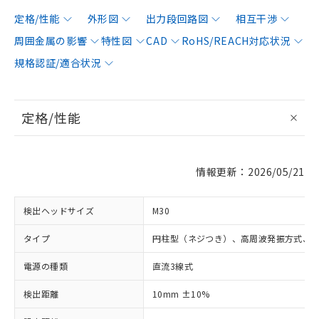
定格/性能
外形図
出力段回路図
相互干渉
周囲金属の影響
特性図
CAD
RoHS/REACH対応状況
規格認証/適合状況
定格/性能
情報更新：2026/05/21
検出ヘッドサイズ
M30
タイプ
円柱型（ネジつき）、高周波発振方式、
電源の種類
直流3線式
検出距離
10mm ±10%