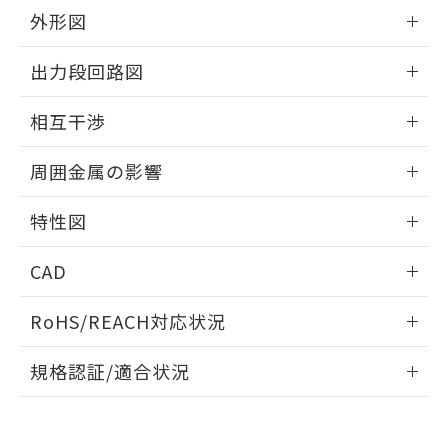
とができます。
合意する
キャンセル
引・商談に必要な範囲で利用すること
外形図
をご了承ください。
EU RoHS指令（10物質）の非含有証明書
情報更新：2026/05/21
※当社の共同利用者とは、
"個人情報
出力段回路図
51物質の非含有証明書（当社基準）
の共同利用に関して"
の「1.共同利
※本証明書は発行日時点で非含有を証明す
用者の範囲」に記載されている法人を
外形図
情報更新：2026/05/21
るもので、過去に遡って非含有を証明する
相互干渉
指します。
ものではありません。
出力段回路図
また、RoHS指令のフタル酸エステル類４
情報更新：2026/05/21
周囲金属の影響
物質の対応では、対応完了までの期間は出
荷製品に未対応品が混在することから備考
相互干渉
情報更新：2026/05/21
特性図
欄に対応日を記載しておりました。
既に当社にて対応品への在庫切替を完了
周囲金属の影響
情報更新：2026/05/21
していることから、特段のことがない限
CAD
り、2022年1月12日より割愛しておりま
検出物体の大きさと材質による影響
す。
ログイン/会員登録いただくと、CADデータをダウンロー
RoHS/REACH対応状況
ドすることができます。
情報更新：2026/7/29
A: 110mm以上、B: 100mm以上
規格認証/適合状況
タイムチャート
ログイン/会員登録
EU RoHS
注意事項・凡例
UL認証
CSA認証
CEマーキング
鉄材