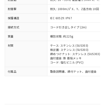
記
タに基づき作成されるものであり、閲
説明
鉛(Pb) 1000ppm以下、 水銀(Hg) 1000ppm以下、 カド
*中国RoHS10物質の基準値 (GB/T26572)：
国政府の輸出許可(または役務取引許
号
覧された時点での実際の在庫および標
ミウム(Cd) 100ppm以下、
Pb(鉛) :1000ppm、 Hg(水銀) : 1000ppm、 Cd(カドミウ
2
耐衝撃
可)を取得するなどの必要な手続きを
耐久: 1000m/s
X、Y、Z各方向 10回
六価クロム(Cr(Ⅵ)) 1000ppm以下、ポリ臭化ビフェニル
ム) : 100ppm、
準価格とは異なる場合があることをご
類(PBB) 1000ppm以下、ポリ臭化ジフェニルエーテル類
Cr(Ⅵ)(六価クロム) : 1000ppm、 PBBs(ポリ臭化ビフェ
とります。
了承ください。
(PBDE) 1000ppm以下、フタル酸ビス(2-エチルヘキシ
○
一定数以上の在庫あり
ニル類) : 1000ppm、 PBDEs(ポリ臭化ジフェニルエーテ
保護構造
IEC 60529: IP67
当社は規制貨物を破棄する場合は、完
ル) (DEHP)(別名：DOP) 1000ppm以下、フタル酸ブチ
正式な納期状況および標準価格はお客
ル類) : 1000ppm、
ルベンジル（BBP） 1000ppm以下、フタル酸ジブチル
全に破砕するなど、違法に輸出されな
DBP(フタル酸ジブチル) : 1000ppm、 DIBP(フタル酸ジ
様のお取引先、またはお客様担当のオ
（DBP） 1000ppm以下、フタル酸ジイソブチル
接続方式
コード引き出しタイプ (2m)
イソブチル) : 1000ppm、 BBP(フタル酸ブチルベンジ
△
一定数には満たないが在庫あり
いよう必要な手段を講じます。
ムロン制御機器販売店・当社販売員に
(DIBP) 1000ppm以下
ル) : 1000ppm、
当社は貴社製品を、核兵器、ミサイ
但し、RoHS指令で産業用監視および制御機器に対する
DEHP(フタル酸ビス(2-エチルヘキシル)) : 1000ppm
ご相談ください。
質量
梱包状態: 約225g
適用除外項目は除く。
ル、化学兵器、生物兵器またはその他
－
在庫なし(最新の在庫状況につ
オムロン制御機器販売店や当社販売拠
フタル酸エステル類の４物質については閾値を超える意
武器並びにこれらの製造装置等に一切
いては、お客様のお取引先、ま
図的な使用がないことを確認しています。
点は「
販売ネットワーク
」をご確認
材質
ケース: ステンレス (SUS303)
※2 環境保護使用期限
使用いたしません。
たはお客様担当のオムロン制御
ください。
検出面: ステンレス (SUS303)
当社は、貴社製品を第三者に販売する
機器販売店・当社販売員にご確
締めつけナット: ステンレス (SUS303)
在庫状況および標準価格結果を当社の
※2 対応予定月
「ｅ」：有害物質（10物質）のすべてが基
場合は、上記1、2および3の内容を当
歯付座金: 鉄 亜鉛メッキ
認ください)
事前の承諾なく第三者に漏洩または開
準値以下であることを示します。
コード: 塩化ビニル (PVC)
該第三者に通知します。また当社は、
示しないようお願いします。
部品在庫の切り替え状況などにより、予定
「10」：通常の使用状況下において有害物
販売先および販売に係わる関係者が違
マイパーツ機能（部品リスト作成サー
空
受注生産機種、また在庫状況の
付属品
取扱説明書、締付ナット、歯付座金
月が前後することがあります。
質が外部に漏えいし、環境に深刻な影響を
法に輸出するおそれがある場合は、取
ビス）をご利用いただくには、I-Web
白
情報を公開していない機種
及ぼさない年数を意味します。
り引きをいたしません。
メンバーズにご登録されている必要が
「－」：未確認です。当社販売部門へお問
あります。
い合わせください。
お客様が当ウェブサイト上で当社にご
※3 非含有証明書ダウンロード
登録された部品リストについて、当社
および当社の共同利用者が、当社の製
下記の非含有証明書をダウンロードするこ
品・サービスに関するお客様との取