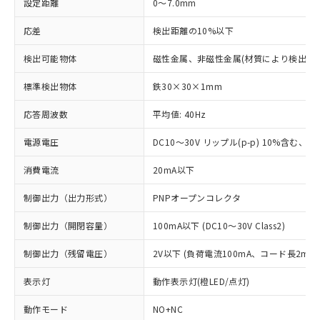
設定距離
0～7.0mm
応差
検出距離の10%以下
検出可能物体
磁性金属、非磁性金属(材質により検出距
標準検出物体
鉄30×30×1mm
応答周波数
平均値: 40Hz
電源電圧
DC10～30V リップル(p-p) 10%含む、Cla
消費電流
20mA以下
制御出力（出力形式）
PNPオープンコレクタ
制御出力（開閉容量）
100mA以下 (DC10～30V Class2)
制御出力（残留電圧）
2V以下 (負荷電流100mA、コード長2m時
表示灯
動作表示灯(橙LED/点灯)
動作モード
NO+NC