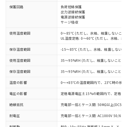
※1 対応状況
保護回路
負荷短絡保護
出力逆接続保護
電源逆接続保護
対応済み：EU RoHS指令（10物質）の
サージ吸収
非含有に対応した製品が提供可能な商品で
す。
使用温度範囲
0～85℃ (ただし、氷結、結露しないこと)
対応予定：EU RoHS指令（10物質）の非含
UL温度定格: 0～60℃ (ただし、氷結、結
ご利用条件
有に対応した製品に切り替える予定のある
商品です。
保存温度範囲
-15～85℃ (ただし、氷結、結露しないこ
対応予定なし：EU RoHS指令（10物質）の
以下の条件をお読みいただき、同意のうえ
非含有に非対応の商品で、対応品を出す予
使用湿度範囲
35～95%RH (ただし、結露しないこと)
ご利用ください。
定はありません。
調査・確認中：EU RoHS指令（10物質）の
保存湿度範囲
35～95%RH (ただし、結露しないこと)
本サービスは、当社制御機器事業取扱
※1 中国RoHS○×表
非含有の対応状況を調査中または確認中の
商品の当社在庫状況および標準価格
温度の影響
0～+85℃の温度範囲内で、23℃時の検出
商品です。
(税抜)を提供させていただくもので
「○」：最大均質材料含有率が中国RoHSの
非該当品：ライセンス料など無形物で、有
す。
電圧の影響
定格電源電圧±15%の範囲内で、定格電源
基準値以下であることを示します。
害物質有無と関係のない商品です。
当社制御機器事業取扱商品の中には、
「×」：最大均質材料含有率が中国RoHSの
仕入先様の事情により、非含有部品として
本サービスの対象外となる商品もある
絶縁抵抗
充電部一括とケース間: 50MΩ以上(DC500
基準値を超えていることを示します。
いたものが、含有品と判明した場合などや
当社は、これら貴社製品のうち、外国
ことをご了承ください。
「－」：未確認です。当社販売部門へお問
むを得ず変更することがあります。
為替および外国貿易法に定める商品
耐電圧
在庫状況および標準価格照会結果は、
充電部一括とケース間: AC1000V 50/60Hz
い合わせください。
（以下｢規制貨物等」という）を輸出
記載している更新日時点での社内デー
*EU RoHS指令（10物質）：
または国外への提供する場合は、日本
耐振動
耐久: 10～55Hz 複振幅 1.5mm X、Y、Z