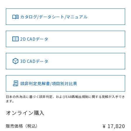
L: 0mm以上、φd: 30mm以上、D: 0mm以上、m: 40mm以
Yes
Yes
Yes
対応状況
対応予定月
※1
※2
上、n: 100mm以上
ダウンロードデータをご利用いただく前に、以下を必ずお読
アルミ材
みください。
カタログ/データシート/マニュアル
対応済み
L: 16mm以上、φd: 120mm以上、D: 16mm以上、m:
ソフトウェアの使用条件
40mm以上、n: 120mm以上
LR型式承認
DNV型式承認
BV型式承認
KR型式承
（イギリス
（ノルウェー
（フランス
（韓国
金属埋め込み
船舶規格）
船舶規格）
船舶規格）
船舶規格
中国 RoHS
注意事項・凡例
2D CADデータ
No
No
No
No
検出領域
中国 RoHS表
※1 ※2
3D CADデータ
この製品の規格認証/適合状況ページへ
Pb
Hg
Cd
Cr(VI)
その他の認証はこちらのページからご検索ください
鉄材
l: 0mm以上、φd: 30mm以上、D: 0mm以上、m: 40mm以
該非判定見解書/項目別対比表
X
O
O
O
上、n: 100mm以上
アルミ材
日本の外為法に基づく該非判定、およびEAR再輸出規制に関する見解が入手でき
l: 16mm以上、φd: 120mm以上、D: 16mm以上、m: 40mm
ます。
"対応済み"や非含有の記載がされた商品であっても、流通
以上、n: 120mm以上
在庫等で未対応品が混在する可能性があります。
オンライン購入
非含有品が必要な際は、弊社営業部門もしくは販売店へお
問い合わせください。
¥ 17,820
販売価格（税込）