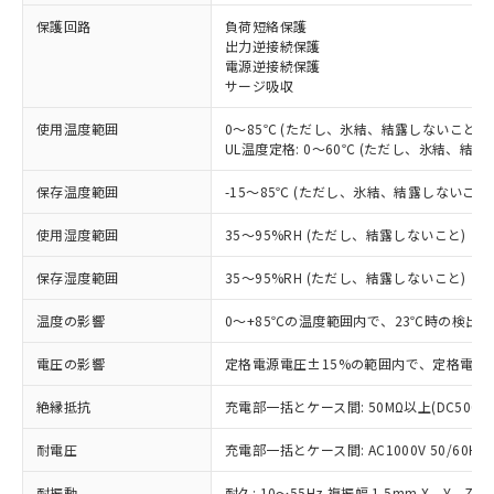
※1 対応状況
保護回路
負荷短絡保護
出力逆接続保護
電源逆接続保護
対応済み：EU RoHS指令（10物質）の
サージ吸収
非含有に対応した製品が提供可能な商品で
す。
使用温度範囲
0～85℃ (ただし、氷結、結露しないこと)
対応予定：EU RoHS指令（10物質）の非含
UL温度定格: 0～60℃ (ただし、氷結、結露
ご利用条件
有に対応した製品に切り替える予定のある
商品です。
保存温度範囲
-15～85℃ (ただし、氷結、結露しないこと
対応予定なし：EU RoHS指令（10物質）の
以下の条件をお読みいただき、同意のうえ
非含有に非対応の商品で、対応品を出す予
使用湿度範囲
35～95%RH (ただし、結露しないこと)
ご利用ください。
定はありません。
調査・確認中：EU RoHS指令（10物質）の
保存湿度範囲
35～95%RH (ただし、結露しないこと)
本サービスは、当社制御機器事業取扱
※1 中国RoHS○×表
非含有の対応状況を調査中または確認中の
商品の当社在庫状況および標準価格
温度の影響
0～+85℃の温度範囲内で、23℃時の検出距
商品です。
(税抜)を提供させていただくもので
「○」：最大均質材料含有率が中国RoHSの
非該当品：ライセンス料など無形物で、有
す。
電圧の影響
定格電源電圧±15%の範囲内で、定格電源電
基準値以下であることを示します。
害物質有無と関係のない商品です。
当社制御機器事業取扱商品の中には、
「×」：最大均質材料含有率が中国RoHSの
仕入先様の事情により、非含有部品として
本サービスの対象外となる商品もある
絶縁抵抗
充電部一括とケース間: 50MΩ以上(DC500V
基準値を超えていることを示します。
いたものが、含有品と判明した場合などや
当社は、これら貴社製品のうち、外国
ことをご了承ください。
「－」：未確認です。当社販売部門へお問
むを得ず変更することがあります。
為替および外国貿易法に定める商品
耐電圧
在庫状況および標準価格照会結果は、
充電部一括とケース間: AC1000V 50/60Hz 
い合わせください。
（以下｢規制貨物等」という）を輸出
記載している更新日時点での社内デー
*EU RoHS指令（10物質）：
または国外への提供する場合は、日本
耐振動
耐久: 10～55Hz 複振幅 1.5mm X、Y、Z各