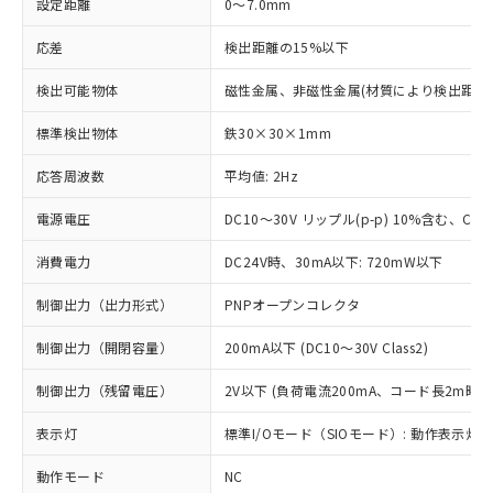
設定距離
0～7.0mm
応差
検出距離の15%以下
検出可能物体
磁性金属、非磁性金属(材質により検出距離
標準検出物体
鉄30×30×1mm
応答周波数
平均値: 2Hz
電源電圧
DC10～30V リップル(p-p) 10%含む、Clas
消費電力
DC24V時、30mA以下: 720mW以下
制御出力（出力形式）
PNPオープンコレクタ
制御出力（開閉容量）
200mA以下 (DC10～30V Class2)
制御出力（残留電圧）
2V以下 (負荷電流200mA、コード長2m時)
表示灯
標準I/Oモード（SIOモード）: 動作表示灯(橙
動作モード
NC