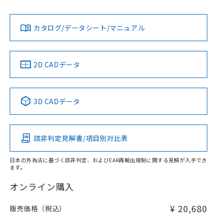
L: 2mm以上、φd: 54mm以上、D: 2mm以上、m: 30mm以
Yes
Yes
Yes
対応状況
対応予定月
※1
※2
上、n: 54mm以上
ダウンロードデータをご利用いただく前に、以下を必ずお読
アルミ材
みください。
カタログ/データシート/マニュアル
対応済み
L: 12mm以上、φd: 80mm以上、D: 12mm以上、m: 30mm
ソフトウェアの使用条件
以上、n: 80mm以上
LR型式承認
DNV型式承認
BV型式承認
KR型式承
（イギリス
（ノルウェー
（フランス
（韓国
金属埋め込み
船舶規格）
船舶規格）
船舶規格）
船舶規格
中国 RoHS
注意事項・凡例
2D CADデータ
No
No
No
No
検出領域
中国 RoHS表
※1 ※2
3D CADデータ
この製品の規格認証/適合状況ページへ
Pb
Hg
Cd
Cr(VI)
その他の認証はこちらのページからご検索ください
鉄材
l: 0mm以上、φd: 18mm以上、D: 0mm以上、m: 30mm以
該非判定見解書/項目別対比表
X
O
O
O
上、n: 54mm以上
アルミ材
日本の外為法に基づく該非判定、およびEAR再輸出規制に関する見解が入手でき
l: 12mm以上、φd: 80mm以上、D: 12mm以上、m: 30mm
ます。
"対応済み"や非含有の記載がされた商品であっても、流通
以上、n: 80mm以上
在庫等で未対応品が混在する可能性があります。
オンライン購入
非含有品が必要な際は、弊社営業部門もしくは販売店へお
問い合わせください。
¥ 20,680
販売価格（税込）