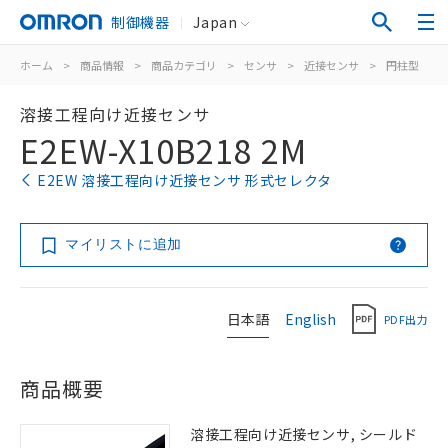
制御機器
Japan
ホーム
>
商品情報
>
商品カテゴリ
>
センサ
>
近接センサ
>
円柱型
>
溶接工程向け近接センサ
E2EW-X10B218 2M
E2EW 溶接工程向け近接センサ 形式セレクタ
マイリストに追加
日本語
English
PDF出力
商品概要
溶接工程向け近接センサ, シールド