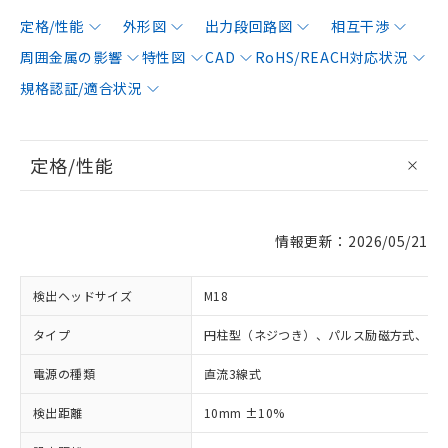
定格/性能
外形図
出力段回路図
相互干渉
周囲金属の影響
特性図
CAD
RoHS/REACH対応状況
規格認証/適合状況
定格/性能
情報更新：2026/05/21
検出ヘッドサイズ
M18
タイプ
円柱型（ネジつき）、パルス励磁方式、シ
電源の種類
直流3線式
検出距離
10mm ±10%