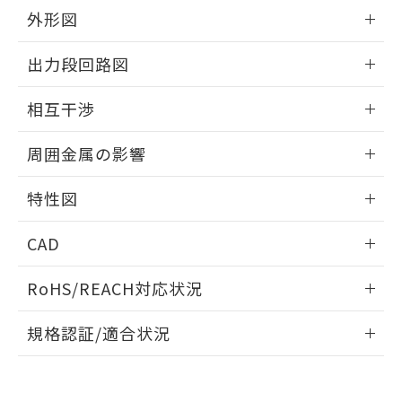
とができます。
合意する
キャンセル
引・商談に必要な範囲で利用すること
外形図
をご了承ください。
EU RoHS指令（10物質）の非含有証明書
情報更新：2026/05/21
※当社の共同利用者とは、
"個人情報
出力段回路図
51物質の非含有証明書（当社基準）
の共同利用に関して"
の「1.共同利
※本証明書は発行日時点で非含有を証明す
用者の範囲」に記載されている法人を
外形図
情報更新：2026/05/21
るもので、過去に遡って非含有を証明する
相互干渉
指します。
ものではありません。
出力段回路図
また、RoHS指令のフタル酸エステル類４
情報更新：2026/05/21
周囲金属の影響
物質の対応では、対応完了までの期間は出
荷製品に未対応品が混在することから備考
相互干渉
情報更新：2026/05/21
特性図
欄に対応日を記載しておりました。
既に当社にて対応品への在庫切替を完了
周囲金属の影響
情報更新：2026/05/21
していることから、特段のことがない限
CAD
り、2022年1月12日より割愛しておりま
検出物体の大きさと材質による影響
す。
ログイン/会員登録いただくと、CADデータをダウンロー
RoHS/REACH対応状況
ドすることができます。
情報更新：2026/7/29
A: 80mm以上、B: 60mm以上
規格認証/適合状況
タイムチャート
ログイン/会員登録
EU RoHS
注意事項・凡例
UL認証
CSA認証
CEマーキング
鉄材