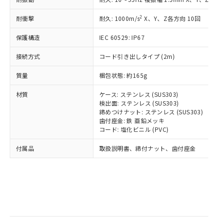
記
タに基づき作成されるものであり、閲
説明
鉛(Pb) 1000ppm以下、 水銀(Hg) 1000ppm以下、 カド
*中国RoHS10物質の基準値 (GB/T26572)：
国政府の輸出許可(または役務取引許
号
覧された時点での実際の在庫および標
ミウム(Cd) 100ppm以下、
Pb(鉛) :1000ppm、 Hg(水銀) : 1000ppm、 Cd(カドミウ
2
耐衝撃
可)を取得するなどの必要な手続きを
耐久: 1000m/s
X、Y、Z各方向 10回
六価クロム(Cr(Ⅵ)) 1000ppm以下、ポリ臭化ビフェニル
ム) : 100ppm、
準価格とは異なる場合があることをご
類(PBB) 1000ppm以下、ポリ臭化ジフェニルエーテル類
Cr(Ⅵ)(六価クロム) : 1000ppm、 PBBs(ポリ臭化ビフェ
とります。
了承ください。
(PBDE) 1000ppm以下、フタル酸ビス(2-エチルヘキシ
○
一定数以上の在庫あり
ニル類) : 1000ppm、 PBDEs(ポリ臭化ジフェニルエーテ
保護構造
IEC 60529: IP67
当社は規制貨物を破棄する場合は、完
ル) (DEHP)(別名：DOP) 1000ppm以下、フタル酸ブチ
正式な納期状況および標準価格はお客
ル類) : 1000ppm、
ルベンジル（BBP） 1000ppm以下、フタル酸ジブチル
全に破砕するなど、違法に輸出されな
DBP(フタル酸ジブチル) : 1000ppm、 DIBP(フタル酸ジ
様のお取引先、またはお客様担当のオ
（DBP） 1000ppm以下、フタル酸ジイソブチル
接続方式
コード引き出しタイプ (2m)
イソブチル) : 1000ppm、 BBP(フタル酸ブチルベンジ
△
一定数には満たないが在庫あり
いよう必要な手段を講じます。
ムロン制御機器販売店・当社販売員に
(DIBP) 1000ppm以下
ル) : 1000ppm、
当社は貴社製品を、核兵器、ミサイ
但し、RoHS指令で産業用監視および制御機器に対する
DEHP(フタル酸ビス(2-エチルヘキシル)) : 1000ppm
ご相談ください。
質量
梱包状態: 約165g
適用除外項目は除く。
ル、化学兵器、生物兵器またはその他
－
在庫なし(最新の在庫状況につ
オムロン制御機器販売店や当社販売拠
フタル酸エステル類の４物質については閾値を超える意
武器並びにこれらの製造装置等に一切
いては、お客様のお取引先、ま
図的な使用がないことを確認しています。
点は「
販売ネットワーク
」をご確認
材質
ケース: ステンレス (SUS303)
※2 環境保護使用期限
使用いたしません。
たはお客様担当のオムロン制御
ください。
検出面: ステンレス (SUS303)
当社は、貴社製品を第三者に販売する
機器販売店・当社販売員にご確
締めつけナット: ステンレス (SUS303)
在庫状況および標準価格結果を当社の
※2 対応予定月
「ｅ」：有害物質（10物質）のすべてが基
場合は、上記1、2および3の内容を当
歯付座金: 鉄 亜鉛メッキ
認ください)
事前の承諾なく第三者に漏洩または開
準値以下であることを示します。
コード: 塩化ビニル (PVC)
該第三者に通知します。また当社は、
示しないようお願いします。
部品在庫の切り替え状況などにより、予定
「10」：通常の使用状況下において有害物
販売先および販売に係わる関係者が違
マイパーツ機能（部品リスト作成サー
空
受注生産機種、また在庫状況の
付属品
取扱説明書、締付ナット、歯付座金
月が前後することがあります。
質が外部に漏えいし、環境に深刻な影響を
法に輸出するおそれがある場合は、取
ビス）をご利用いただくには、I-Web
白
情報を公開していない機種
及ぼさない年数を意味します。
り引きをいたしません。
メンバーズにご登録されている必要が
「－」：未確認です。当社販売部門へお問
あります。
い合わせください。
お客様が当ウェブサイト上で当社にご
※3 非含有証明書ダウンロード
登録された部品リストについて、当社
および当社の共同利用者が、当社の製
下記の非含有証明書をダウンロードするこ
品・サービスに関するお客様との取