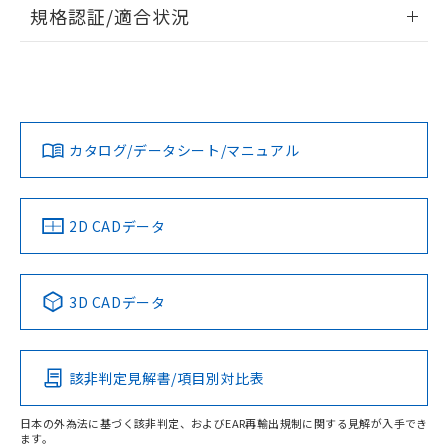
情報更新：2026/7/29
A: 80mm以上、B: 60mm以上
規格認証/適合状況
タイムチャート
ログイン/会員登録
EU RoHS
注意事項・凡例
UL認証
CSA認証
CEマーキング
鉄材
L: 2mm以上、φd: 54mm以上、D: 2mm以上、m: 30mm以
Yes
Yes
Yes
対応状況
対応予定月
※1
※2
上、n: 54mm以上
ダウンロードデータをご利用いただく前に、以下を必ずお読
アルミ材
みください。
カタログ/データシート/マニュアル
対応済み
L: 12mm以上、φd: 80mm以上、D: 12mm以上、m: 30mm
ソフトウェアの使用条件
以上、n: 80mm以上
LR型式承認
DNV型式承認
BV型式承認
KR型式承
（イギリス
（ノルウェー
（フランス
（韓国
金属埋め込み
船舶規格）
船舶規格）
船舶規格）
船舶規格
中国 RoHS
注意事項・凡例
2D CADデータ
No
No
No
No
検出領域
中国 RoHS表
※1 ※2
3D CADデータ
この製品の規格認証/適合状況ページへ
Pb
Hg
Cd
Cr(VI)
その他の認証はこちらのページからご検索ください
鉄材
l: 0mm以上、φd: 18mm以上、D: 0mm以上、m: 30mm以
該非判定見解書/項目別対比表
X
O
O
O
上、n: 54mm以上
アルミ材
日本の外為法に基づく該非判定、およびEAR再輸出規制に関する見解が入手でき
l: 12mm以上、φd: 80mm以上、D: 12mm以上、m: 30mm
ます。