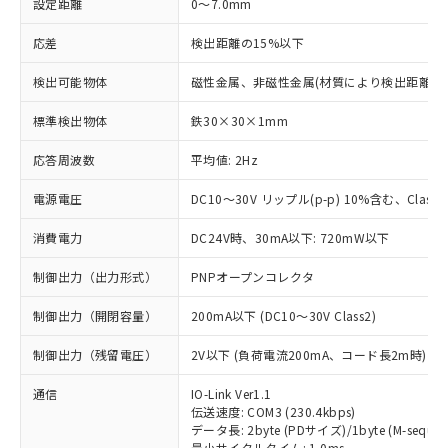
設定距離
0～7.0mm
応差
検出距離の15%以下
検出可能物体
磁性金属、非磁性金属(材質により検出距離が
標準検出物体
鉄30×30×1mm
応答周波数
平均値: 2Hz
電源電圧
DC10～30V リップル(p-p) 10%含む、Class2
消費電力
DC24V時、30mA以下: 720mW以下
制御出力（出力形式）
PNPオープンコレクタ
制御出力（開閉容量）
200mA以下 (DC10～30V Class2)
制御出力（残留電圧）
2V以下 (負荷電流200mA、コード長2m時)
通信
IO-Link Ver1.1
伝送速度: COM3 (230.4kbps)
データ長: 2byte (PDサイズ)/1byte (M-sequen
最小サイクルタイム: 1.0ms