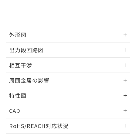
登録された部品リストについて、当社
および当社の共同利用者が、当社の製
下記の非含有証明書をダウンロードするこ
品・サービスに関するお客様との取
とができます。
合意する
キャンセル
引・商談に必要な範囲で利用すること
をご了承ください。
EU RoHS指令（10物質）の非含有証明書
※当社の共同利用者とは、
"個人情報
外形図
51物質の非含有証明書（当社基準）
の共同利用に関して"
の「1.共同利
※本証明書は発行日時点で非含有を証明す
用者の範囲」に記載されている法人を
情報更新：2026/05/21
るもので、過去に遡って非含有を証明する
出力段回路図
指します。
ものではありません。
外形図
情報更新：2026/05/21
また、RoHS指令のフタル酸エステル類４
相互干渉
物質の対応では、対応完了までの期間は出
荷製品に未対応品が混在することから備考
出力段回路図
情報更新：2026/05/21
周囲金属の影響
欄に対応日を記載しておりました。
既に当社にて対応品への在庫切替を完了
相互干渉
情報更新：2026/05/21
していることから、特段のことがない限
特性図
り、2022年1月12日より割愛しておりま
周囲金属の影響
す。
情報更新：2026/05/21
CAD
検出物体の大きさと材質による影響
ログイン/会員登録いただくと、CADデータをダウンロー
RoHS/REACH対応状況
ドすることができます。