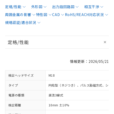
定格/性能
外形図
出力段回路図
相互干渉
周囲金属の影響
特性図
CAD
RoHS/REACH対応状況
規格認証/適合状況
定格/性能
情報更新：2026/05/21
検出ヘッドサイズ
M18
タイプ
円柱型（ネジつき）、パルス励磁方式、シー
電源の種類
直流3線式
検出距離
10mm ±10%