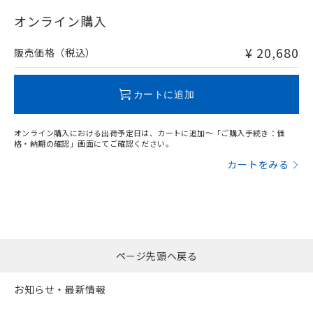
"対応済み"や非含有の記載がされた商品であっても、流通
以上、n: 80mm以上
在庫等で未対応品が混在する可能性があります。
オンライン購入
非含有品が必要な際は、弊社営業部門もしくは販売店へお
問い合わせください。
¥ 20,680
販売価格（税込）
この製品のRoHS/REACH対応状況ページへ
カートに追加
オンライン購入における出荷予定日は、カートに追加～「ご購入手続き：価
格・納期の確認」画面にてご確認ください。
カートをみる
ページ先頭へ戻る
お知らせ・最新情報