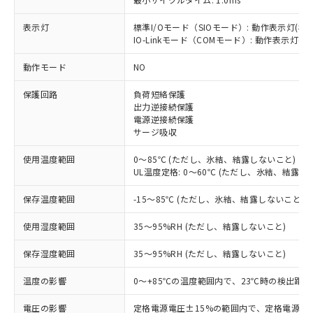
表示灯
標準I/Oモード（SIOモード）: 動作表示灯(橙L
IO-Linkモード（COMモード）: 動作表示灯(橙L
※1 対応状況
動作モード
NO
対応済み：EU RoHS指令（10物質）の
非含有に対応した製品が提供可能な商品で
保護回路
負荷短絡保護
す。
出力逆接続保護
電源逆接続保護
対応予定：EU RoHS指令（10物質）の非含
ご利用条件
サージ吸収
有に対応した製品に切り替える予定のある
商品です。
使用温度範囲
0～85℃ (ただし、氷結、結露しないこと)
対応予定なし：EU RoHS指令（10物質）の
UL温度定格: 0～60℃ (ただし、氷結、結露し
以下の条件をお読みいただき、同意のうえ
非含有に非対応の商品で、対応品を出す予
ご利用ください。
定はありません。
保存温度範囲
-15～85℃ (ただし、氷結、結露しないこと)
調査・確認中：EU RoHS指令（10物質）の
本サービスは、当社制御機器事業取扱
※1 中国RoHS○×表
非含有の対応状況を調査中または確認中の
使用湿度範囲
35～95%RH (ただし、結露しないこと)
商品の当社在庫状況および標準価格
商品です。
(税抜)を提供させていただくもので
「○」：最大均質材料含有率が中国RoHSの
非該当品：ライセンス料など無形物で、有
保存湿度範囲
35～95%RH (ただし、結露しないこと)
す。
基準値以下であることを示します。
害物質有無と関係のない商品です。
当社制御機器事業取扱商品の中には、
「×」：最大均質材料含有率が中国RoHSの
温度の影響
0～+85℃の温度範囲内で、23℃時の検出距離
仕入先様の事情により、非含有部品として
本サービスの対象外となる商品もある
基準値を超えていることを示します。
いたものが、含有品と判明した場合などや
当社は、これら貴社製品のうち、外国
ことをご了承ください。
電圧の影響
定格電源電圧±15%の範囲内で、定格電源電圧
「－」：未確認です。当社販売部門へお問
むを得ず変更することがあります。