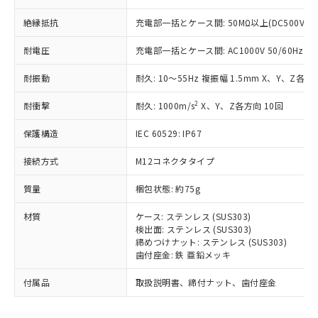
為替および外国貿易法に定める商品
在庫状況および標準価格照会結果は、
い合わせください。
（以下｢規制貨物等」という）を輸出
記載している更新日時点での社内デー
絶縁抵抗
充電部一括とケース間: 50MΩ以上(DC500Vメ
*EU RoHS指令（10物質）：
または国外への提供する場合は、日本
記
タに基づき作成されるものであり、閲
説明
鉛(Pb) 1000ppm以下、 水銀(Hg) 1000ppm以下、 カド
*中国RoHS10物質の基準値 (GB/T26572)：
国政府の輸出許可(または役務取引許
号
覧された時点での実際の在庫および標
ミウム(Cd) 100ppm以下、
耐電圧
充電部一括とケース間: AC1000V 50/60Hz 1m
Pb(鉛) :1000ppm、 Hg(水銀) : 1000ppm、 Cd(カドミウ
可)を取得するなどの必要な手続きを
六価クロム(Cr(Ⅵ)) 1000ppm以下、ポリ臭化ビフェニル
ム) : 100ppm、
準価格とは異なる場合があることをご
類(PBB) 1000ppm以下、ポリ臭化ジフェニルエーテル類
Cr(Ⅵ)(六価クロム) : 1000ppm、 PBBs(ポリ臭化ビフェ
とります。
耐振動
耐久: 10～55Hz 複振幅 1.5mm X、Y、Z各方向
了承ください。
(PBDE) 1000ppm以下、フタル酸ビス(2-エチルヘキシ
○
一定数以上の在庫あり
ニル類) : 1000ppm、 PBDEs(ポリ臭化ジフェニルエーテ
当社は規制貨物を破棄する場合は、完
ル) (DEHP)(別名：DOP) 1000ppm以下、フタル酸ブチ
正式な納期状況および標準価格はお客
ル類) : 1000ppm、
ルベンジル（BBP） 1000ppm以下、フタル酸ジブチル
全に破砕するなど、違法に輸出されな
2
DBP(フタル酸ジブチル) : 1000ppm、 DIBP(フタル酸ジ
耐衝撃
耐久: 1000m/s
X、Y、Z各方向 10回
様のお取引先、またはお客様担当のオ
（DBP） 1000ppm以下、フタル酸ジイソブチル
イソブチル) : 1000ppm、 BBP(フタル酸ブチルベンジ
△
一定数には満たないが在庫あり
いよう必要な手段を講じます。
ムロン制御機器販売店・当社販売員に
(DIBP) 1000ppm以下
ル) : 1000ppm、
保護構造
IEC 60529: IP67
当社は貴社製品を、核兵器、ミサイ
但し、RoHS指令で産業用監視および制御機器に対する
DEHP(フタル酸ビス(2-エチルヘキシル)) : 1000ppm
ご相談ください。
適用除外項目は除く。
ル、化学兵器、生物兵器またはその他
－
在庫なし(最新の在庫状況につ
オムロン制御機器販売店や当社販売拠
フタル酸エステル類の４物質については閾値を超える意
接続方式
M12コネクタタイプ
武器並びにこれらの製造装置等に一切
いては、お客様のお取引先、ま
図的な使用がないことを確認しています。
点は「
販売ネットワーク
」をご確認
※2 環境保護使用期限
使用いたしません。
たはお客様担当のオムロン制御
ください。
質量
梱包状態: 約75g
当社は、貴社製品を第三者に販売する
機器販売店・当社販売員にご確
在庫状況および標準価格結果を当社の
※2 対応予定月
「ｅ」：有害物質（10物質）のすべてが基
場合は、上記1、2および3の内容を当
認ください)
事前の承諾なく第三者に漏洩または開
材質
ケース: ステンレス (SUS303)
準値以下であることを示します。
該第三者に通知します。また当社は、
示しないようお願いします。
検出面: ステンレス (SUS303)
部品在庫の切り替え状況などにより、予定
「10」：通常の使用状況下において有害物
販売先および販売に係わる関係者が違
締めつけナット: ステンレス (SUS303)
マイパーツ機能（部品リスト作成サー
空
受注生産機種、また在庫状況の
月が前後することがあります。
質が外部に漏えいし、環境に深刻な影響を
法に輸出するおそれがある場合は、取
歯付座金: 鉄 亜鉛メッキ
ビス）をご利用いただくには、I-Web
白
情報を公開していない機種
及ぼさない年数を意味します。
り引きをいたしません。
メンバーズにご登録されている必要が
「－」：未確認です。当社販売部門へお問
付属品
取扱説明書、締付ナット、歯付座金
あります。
い合わせください。
お客様が当ウェブサイト上で当社にご
※3 非含有証明書ダウンロード