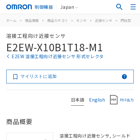
制御機器
Japan
ホーム
>
商品情報
>
商品カテゴリ
>
センサ
>
近接センサ
>
円柱型
>
溶接工程向け近接センサ
E2EW-X10B1T18-M1
E2EW 溶接工程向け近接センサ 形式セレクタ
マイリストに追加
日本語
English
PDF出力
商品概要
溶接工程向け近接センサ, シールド