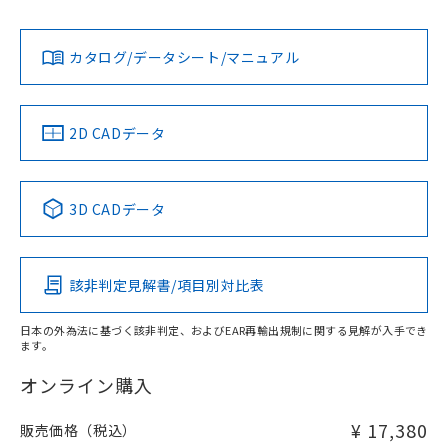
L: 0mm以上、φd: 30mm以上、D: 0mm以上、m: 40mm以
Yes
Yes
Yes
対応状況
対応予定月
※1
※2
上、n: 100mm以上
ダウンロードデータをご利用いただく前に、以下を必ずお読
アルミ材
みください。
カタログ/データシート/マニュアル
対応済み
L: 16mm以上、φd: 120mm以上、D: 16mm以上、m:
ソフトウェアの使用条件
40mm以上、n: 120mm以上
LR型式承認
DNV型式承認
BV型式承認
KR型式承
（イギリス
（ノルウェー
（フランス
（韓国
金属埋め込み
船舶規格）
船舶規格）
船舶規格）
船舶規格
中国 RoHS
注意事項・凡例
2D CADデータ
No
No
No
No
検出領域
中国 RoHS表
※1 ※2
3D CADデータ
この製品の規格認証/適合状況ページへ
Pb
Hg
Cd
Cr(VI)
その他の認証はこちらのページからご検索ください
鉄材
l: 0mm以上、φd: 30mm以上、D: 0mm以上、m: 40mm以
該非判定見解書/項目別対比表
X
O
O
O
上、n: 100mm以上
アルミ材
日本の外為法に基づく該非判定、およびEAR再輸出規制に関する見解が入手でき
l: 16mm以上、φd: 120mm以上、D: 16mm以上、m: 40mm
ます。
"対応済み"や非含有の記載がされた商品であっても、流通
以上、n: 120mm以上
在庫等で未対応品が混在する可能性があります。
オンライン購入
非含有品が必要な際は、弊社営業部門もしくは販売店へお
問い合わせください。
¥ 17,380
販売価格（税込）