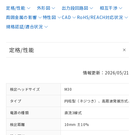
定格/性能
外形図
出力段回路図
相互干渉
周囲金属の影響
特性図
CAD
RoHS/REACH対応状況
規格認証/適合状況
定格/性能
情報更新：2026/05/21
検出ヘッドサイズ
M30
タイプ
円柱型（ネジつき）、高周波発振方式、
電源の種類
直流3線式
検出距離
10mm ±10%