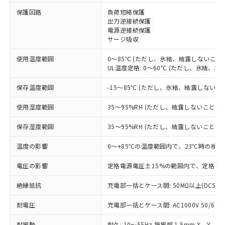
※1 対応状況
保護回路
負荷短絡保護
出力逆接続保護
電源逆接続保護
対応済み：EU RoHS指令（10物質）の
サージ吸収
非含有に対応した製品が提供可能な商品で
す。
使用温度範囲
0～85℃ (ただし、氷結、結露しないこと)
対応予定：EU RoHS指令（10物質）の非含
UL温度定格: 0～60℃ (ただし、氷結、結
ご利用条件
有に対応した製品に切り替える予定のある
商品です。
保存温度範囲
-15～85℃ (ただし、氷結、結露しないこ
対応予定なし：EU RoHS指令（10物質）の
以下の条件をお読みいただき、同意のうえ
非含有に非対応の商品で、対応品を出す予
使用湿度範囲
35～95%RH (ただし、結露しないこと)
ご利用ください。
定はありません。
調査・確認中：EU RoHS指令（10物質）の
保存湿度範囲
35～95%RH (ただし、結露しないこと)
本サービスは、当社制御機器事業取扱
※1 中国RoHS○×表
非含有の対応状況を調査中または確認中の
商品の当社在庫状況および標準価格
温度の影響
0～+85℃の温度範囲内で、23℃時の検出
商品です。
(税抜)を提供させていただくもので
「○」：最大均質材料含有率が中国RoHSの
非該当品：ライセンス料など無形物で、有
す。
電圧の影響
定格電源電圧±15%の範囲内で、定格電源
基準値以下であることを示します。
害物質有無と関係のない商品です。
当社制御機器事業取扱商品の中には、
「×」：最大均質材料含有率が中国RoHSの
仕入先様の事情により、非含有部品として
本サービスの対象外となる商品もある
絶縁抵抗
充電部一括とケース間: 50MΩ以上(DC500
基準値を超えていることを示します。
いたものが、含有品と判明した場合などや
当社は、これら貴社製品のうち、外国
ことをご了承ください。
「－」：未確認です。当社販売部門へお問
むを得ず変更することがあります。
為替および外国貿易法に定める商品
耐電圧
在庫状況および標準価格照会結果は、
充電部一括とケース間: AC1000V 50/60Hz
い合わせください。
（以下｢規制貨物等」という）を輸出
記載している更新日時点での社内デー
*EU RoHS指令（10物質）：
または国外への提供する場合は、日本
耐振動
耐久: 10～55Hz 複振幅 1.5mm X、Y、Z