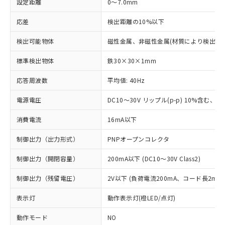
設定距離
0～7.0mm
応差
検出距離の10%以下
検出可能物体
磁性金属、非磁性金属(材質により検出距
標準検出物体
鉄30×30×1mm
応答周波数
平均値: 40Hz
電源電圧
DC10～30V リップル(p-p) 10%含む、Cla
消費電流
16mA以下
制御出力（出力形式）
PNPオープンコレクタ
制御出力（開閉容量）
200mA以下 (DC10～30V Class2)
制御出力（残留電圧）
2V以下 (負荷電流200mA、コード長2m時
表示灯
動作表示灯(橙LED/点灯)
動作モード
NO