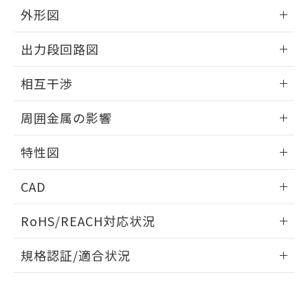
とができます。
合意する
キャンセル
引・商談に必要な範囲で利用すること
外形図
をご了承ください。
EU RoHS指令（10物質）の非含有証明書
情報更新：2026/05/21
※当社の共同利用者とは、
"個人情報
出力段回路図
51物質の非含有証明書（当社基準）
の共同利用に関して"
の「1.共同利
※本証明書は発行日時点で非含有を証明す
用者の範囲」に記載されている法人を
外形図
情報更新：2026/05/21
るもので、過去に遡って非含有を証明する
相互干渉
指します。
ものではありません。
出力段回路図
また、RoHS指令のフタル酸エステル類４
情報更新：2026/05/21
周囲金属の影響
物質の対応では、対応完了までの期間は出
荷製品に未対応品が混在することから備考
相互干渉
情報更新：2026/05/21
特性図
欄に対応日を記載しておりました。
既に当社にて対応品への在庫切替を完了
周囲金属の影響
情報更新：2026/05/21
していることから、特段のことがない限
CAD
り、2022年1月12日より割愛しておりま
検出物体の大きさと材質による影響
す。
ログイン/会員登録いただくと、CADデータをダウンロー
RoHS/REACH対応状況
ドすることができます。
情報更新：2026/7/29
A: 110mm以上、B: 100mm以上
規格認証/適合状況
タイムチャート
ログイン/会員登録
EU RoHS
注意事項・凡例
UL認証
CSA認証
CEマーキング
鉄材