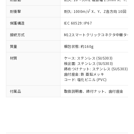
記
タに基づき作成されるものであり、閲
説明
鉛(Pb) 1000ppm以下、 水銀(Hg) 1000ppm以下、 カド
*中国RoHS10物質の基準値 (GB/T26572)：
国政府の輸出許可(または役務取引許
号
覧された時点での実際の在庫および標
ミウム(Cd) 100ppm以下、
Pb(鉛) :1000ppm、 Hg(水銀) : 1000ppm、 Cd(カドミウ
2
耐衝撃
可)を取得するなどの必要な手続きを
耐久: 1000m/s
X、Y、Z各方向 10回
六価クロム(Cr(Ⅵ)) 1000ppm以下、ポリ臭化ビフェニル
ム) : 100ppm、
準価格とは異なる場合があることをご
類(PBB) 1000ppm以下、ポリ臭化ジフェニルエーテル類
Cr(Ⅵ)(六価クロム) : 1000ppm、 PBBs(ポリ臭化ビフェ
とります。
了承ください。
(PBDE) 1000ppm以下、フタル酸ビス(2-エチルヘキシ
○
一定数以上の在庫あり
ニル類) : 1000ppm、 PBDEs(ポリ臭化ジフェニルエーテ
保護構造
IEC 60529: IP67
当社は規制貨物を破棄する場合は、完
ル) (DEHP)(別名：DOP) 1000ppm以下、フタル酸ブチ
正式な納期状況および標準価格はお客
ル類) : 1000ppm、
ルベンジル（BBP） 1000ppm以下、フタル酸ジブチル
全に破砕するなど、違法に輸出されな
DBP(フタル酸ジブチル) : 1000ppm、 DIBP(フタル酸ジ
様のお取引先、またはお客様担当のオ
（DBP） 1000ppm以下、フタル酸ジイソブチル
接続方式
M12スマートクリックコネクタ中継タイプ (
イソブチル) : 1000ppm、 BBP(フタル酸ブチルベンジ
△
一定数には満たないが在庫あり
いよう必要な手段を講じます。
ムロン制御機器販売店・当社販売員に
(DIBP) 1000ppm以下
ル) : 1000ppm、
当社は貴社製品を、核兵器、ミサイ
但し、RoHS指令で産業用監視および制御機器に対する
DEHP(フタル酸ビス(2-エチルヘキシル)) : 1000ppm
ご相談ください。
質量
梱包状態: 約160g
適用除外項目は除く。
ル、化学兵器、生物兵器またはその他
－
在庫なし(最新の在庫状況につ
オムロン制御機器販売店や当社販売拠
フタル酸エステル類の４物質については閾値を超える意
武器並びにこれらの製造装置等に一切
いては、お客様のお取引先、ま
図的な使用がないことを確認しています。
点は「
販売ネットワーク
」をご確認
材質
ケース: ステンレス (SUS303)
※2 環境保護使用期限
使用いたしません。
たはお客様担当のオムロン制御
ください。
検出面: ステンレス (SUS303)
当社は、貴社製品を第三者に販売する
機器販売店・当社販売員にご確
締めつけナット: ステンレス (SUS303)
在庫状況および標準価格結果を当社の
※2 対応予定月
「ｅ」：有害物質（10物質）のすべてが基
場合は、上記1、2および3の内容を当
歯付座金: 鉄 亜鉛メッキ
認ください)
事前の承諾なく第三者に漏洩または開
準値以下であることを示します。
コード: 塩化ビニル (PVC)
該第三者に通知します。また当社は、
示しないようお願いします。
部品在庫の切り替え状況などにより、予定
「10」：通常の使用状況下において有害物
販売先および販売に係わる関係者が違
マイパーツ機能（部品リスト作成サー
空
受注生産機種、また在庫状況の
付属品
取扱説明書、締付ナット、歯付座金
月が前後することがあります。
質が外部に漏えいし、環境に深刻な影響を
法に輸出するおそれがある場合は、取
ビス）をご利用いただくには、I-Web
白
情報を公開していない機種
及ぼさない年数を意味します。
り引きをいたしません。
メンバーズにご登録されている必要が
「－」：未確認です。当社販売部門へお問
あります。
い合わせください。
お客様が当ウェブサイト上で当社にご
※3 非含有証明書ダウンロード
登録された部品リストについて、当社
および当社の共同利用者が、当社の製
下記の非含有証明書をダウンロードするこ
品・サービスに関するお客様との取