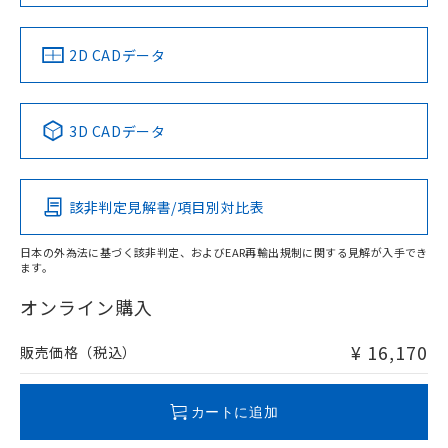
以上、n: 80mm以上
金属埋め込み
中国 RoHS
注意事項・凡例
2D CADデータ
中国 RoHS表
※1 ※2
検出領域
3D CADデータ
Pb
Hg
Cd
Cr(VI)
鉄材
l: 0mm以上、φd: 18mm以上、D: 0mm以上、m: 28mm以
該非判定見解書/項目別対比表
X
O
O
O
上、n: 60mm以上
アルミ材
日本の外為法に基づく該非判定、およびEAR再輸出規制に関する見解が入手でき
l: 12mm以上、φd: 80mm以上、D: 12mm以上、m: 28mm
ます。
"対応済み"や非含有の記載がされた商品であっても、流通
以上、n: 80mm以上
在庫等で未対応品が混在する可能性があります。
オンライン購入
非含有品が必要な際は、弊社営業部門もしくは販売店へお
問い合わせください。
¥ 16,170
販売価格（税込）
この製品のRoHS/REACH対応状況ページへ
カートに追加