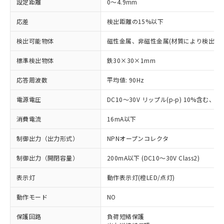
設定距離
0～4.9mm
応差
検出距離の15%以下
検出可能物体
磁性金属、非磁性金属(材質により検出距
標準検出物体
鉄30×30×1mm
応答周波数
平均値: 90Hz
電源電圧
DC10～30V リップル(p-p) 10%含む、Cla
消費電流
16mA以下
制御出力（出力形式）
NPNオープンコレクタ
制御出力（開閉容量）
200mA以下 (DC10～30V Class2)
表示灯
動作表示灯(橙LED/点灯)
動作モード
NO
※1 対応状況
保護回路
負荷短絡保護