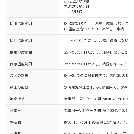
出力逆接続保護
電源逆接続保護
対応済み：EU RoHS指令（10物質）の
サージ吸収
非含有に対応した製品が提供可能な商品で
す。
使用温度範囲
0～85℃ (ただし、氷結、結露しないこと)
対応予定：EU RoHS指令（10物質）の非含
UL温度定格: 0～60℃ (ただし、氷結、結
ご利用条件
有に対応した製品に切り替える予定のある
商品です。
保存温度範囲
-15～85℃ (ただし、氷結、結露しないこ
対応予定なし：EU RoHS指令（10物質）の
以下の条件をお読みいただき、同意のうえ
非含有に非対応の商品で、対応品を出す予
使用湿度範囲
35～95%RH (ただし、結露しないこと)
ご利用ください。
定はありません。
調査・確認中：EU RoHS指令（10物質）の
保存湿度範囲
35～95%RH (ただし、結露しないこと)
本サービスは、当社制御機器事業取扱
※1 中国RoHS○×表
非含有の対応状況を調査中または確認中の
商品の当社在庫状況および標準価格
温度の影響
0～+85℃の温度範囲内で、23℃時の検出
商品です。
(税抜)を提供させていただくもので
「○」：最大均質材料含有率が中国RoHSの
非該当品：ライセンス料など無形物で、有
す。
電圧の影響
定格電源電圧±15%の範囲内で、定格電源
基準値以下であることを示します。
害物質有無と関係のない商品です。
当社制御機器事業取扱商品の中には、
「×」：最大均質材料含有率が中国RoHSの
仕入先様の事情により、非含有部品として
本サービスの対象外となる商品もある
絶縁抵抗
充電部一括とケース間: 50MΩ以上(DC500
基準値を超えていることを示します。
いたものが、含有品と判明した場合などや
当社は、これら貴社製品のうち、外国
ことをご了承ください。
「－」：未確認です。当社販売部門へお問
むを得ず変更することがあります。
為替および外国貿易法に定める商品
耐電圧
在庫状況および標準価格照会結果は、
充電部一括とケース間: AC1000V 50/60Hz
い合わせください。
（以下｢規制貨物等」という）を輸出
記載している更新日時点での社内デー
*EU RoHS指令（10物質）：
または国外への提供する場合は、日本
耐振動
耐久: 10～55Hz 複振幅 1.5mm X、Y、Z
記
タに基づき作成されるものであり、閲
説明
鉛(Pb) 1000ppm以下、 水銀(Hg) 1000ppm以下、 カド
*中国RoHS10物質の基準値 (GB/T26572)：
国政府の輸出許可(または役務取引許
号
覧された時点での実際の在庫および標
ミウム(Cd) 100ppm以下、
Pb(鉛) :1000ppm、 Hg(水銀) : 1000ppm、 Cd(カドミウ
2
耐衝撃
耐久: 1000m/s
X、Y、Z各方向 10回
六価クロム(Cr(Ⅵ)) 1000ppm以下、ポリ臭化ビフェニル