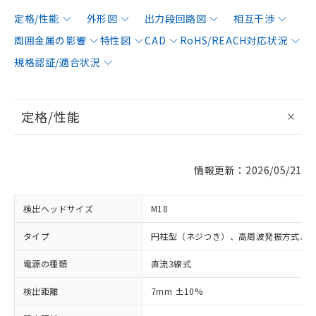
定格/性能
外形図
出力段回路図
相互干渉
周囲金属の影響
特性図
CAD
RoHS/REACH対応状況
規格認証/適合状況
定格/性能
情報更新：2026/05/21
検出ヘッドサイズ
M18
タイプ
円柱型（ネジつき）、高周波発振方式、
電源の種類
直流3線式
検出距離
7mm ±10%