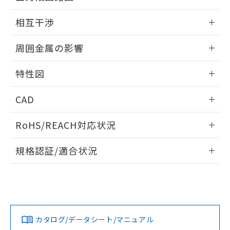
EU RoHS指令（10物質）の非含有証明書
※当社の共同利用者とは、
"個人情報
外形図
情報更新：2026/05/21
51物質の非含有証明書（当社基準）
相互干渉
の共同利用に関して"
の「1.共同利
※本証明書は発行日時点で非含有を証明す
用者の範囲」に記載されている法人を
出力段回路図
るもので、過去に遡って非含有を証明する
情報更新：2026/05/21
指します。
周囲金属の影響
ものではありません。
また、RoHS指令のフタル酸エステル類４
相互干渉
情報更新：2026/05/21
物質の対応では、対応完了までの期間は出
特性図
荷製品に未対応品が混在することから備考
周囲金属の影響
情報更新：2026/05/21
欄に対応日を記載しておりました。
CAD
既に当社にて対応品への在庫切替を完了
していることから、特段のことがない限
検出物体の大きさと材質による影響
ログイン/会員登録いただくと、CADデータをダウンロー
RoHS/REACH対応状況
り、2022年1月12日より割愛しておりま
ドすることができます。
す。
情報更新：2026/7/29
A: 65mm以上、B: 60mm以上
規格認証/適合状況
ログイン/会員登録
タイムチャート
EU RoHS
注意事項・凡例
E2EW-QX7C118 5Mについての規格認証/適合状況について
は、「カスタマーサポートセンタ お客様相談室」または貴社
鉄材
担当オムロン営業員または販売店にお問い合わせください。
L: 0mm以上、φd: 18mm以上、D: 0mm以上、m: 28mm以
対応状況
対応予定月
※1
※2
上、n: 60mm以上
ダウンロードデータをご利用いただく前に、以下を必ずお読
アルミ材
みください。
お問い合わせ
カタログ/データシート/マニュアル
対応済み
L: 12mm以上、φd: 80mm以上、D: 12mm以上、m: 28mm
ソフトウェアの使用条件