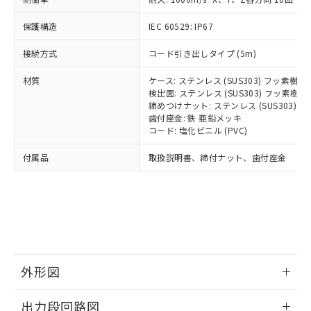
可)を取得するなどの必要な手続きを
ム) : 100ppm、
準価格とは異なる場合があることをご
類(PBB) 1000ppm以下、ポリ臭化ジフェニルエーテル類
Cr(Ⅵ)(六価クロム) : 1000ppm、 PBBs(ポリ臭化ビフェ
とります。
了承ください。
(PBDE) 1000ppm以下、フタル酸ビス(2-エチルヘキシ
○
一定数以上の在庫あり
ニル類) : 1000ppm、 PBDEs(ポリ臭化ジフェニルエーテ
保護構造
IEC 60529: IP67
当社は規制貨物を破棄する場合は、完
ル) (DEHP)(別名：DOP) 1000ppm以下、フタル酸ブチ
正式な納期状況および標準価格はお客
ル類) : 1000ppm、
ルベンジル（BBP） 1000ppm以下、フタル酸ジブチル
全に破砕するなど、違法に輸出されな
DBP(フタル酸ジブチル) : 1000ppm、 DIBP(フタル酸ジ
様のお取引先、またはお客様担当のオ
（DBP） 1000ppm以下、フタル酸ジイソブチル
接続方式
コード引き出しタイプ (5m)
イソブチル) : 1000ppm、 BBP(フタル酸ブチルベンジ
△
一定数には満たないが在庫あり
いよう必要な手段を講じます。
ムロン制御機器販売店・当社販売員に
(DIBP) 1000ppm以下
ル) : 1000ppm、
当社は貴社製品を、核兵器、ミサイ
但し、RoHS指令で産業用監視および制御機器に対する
DEHP(フタル酸ビス(2-エチルヘキシル)) : 1000ppm
ご相談ください。
材質
ケース: ステンレス (SUS303) フッ素樹
適用除外項目は除く。
ル、化学兵器、生物兵器またはその他
－
在庫なし(最新の在庫状況につ
オムロン制御機器販売店や当社販売拠
検出面: ステンレス (SUS303) フッ素
フタル酸エステル類の４物質については閾値を超える意
武器並びにこれらの製造装置等に一切
いては、お客様のお取引先、ま
図的な使用がないことを確認しています。
点は「
販売ネットワーク
締めつけナット: ステンレス (SUS303)
」をご確認
※2 環境保護使用期限
使用いたしません。
たはお客様担当のオムロン制御
歯付座金: 鉄 亜鉛メッキ
ください。
当社は、貴社製品を第三者に販売する
コード: 塩化ビニル (PVC)
機器販売店・当社販売員にご確
在庫状況および標準価格結果を当社の
※2 対応予定月
「ｅ」：有害物質（10物質）のすべてが基
場合は、上記1、2および3の内容を当
認ください)
事前の承諾なく第三者に漏洩または開
付属品
準値以下であることを示します。
取扱説明書、締付ナット、歯付座金
該第三者に通知します。また当社は、
示しないようお願いします。
部品在庫の切り替え状況などにより、予定
「10」：通常の使用状況下において有害物
販売先および販売に係わる関係者が違
マイパーツ機能（部品リスト作成サー
空
受注生産機種、また在庫状況の
月が前後することがあります。
質が外部に漏えいし、環境に深刻な影響を
法に輸出するおそれがある場合は、取
ビス）をご利用いただくには、I-Web
白
情報を公開していない機種
及ぼさない年数を意味します。
り引きをいたしません。
メンバーズにご登録されている必要が
「－」：未確認です。当社販売部門へお問
あります。
い合わせください。
お客様が当ウェブサイト上で当社にご
※3 非含有証明書ダウンロード
登録された部品リストについて、当社
および当社の共同利用者が、当社の製
外形図
下記の非含有証明書をダウンロードするこ
品・サービスに関するお客様との取
とができます。
合意する
キャンセル
引・商談に必要な範囲で利用すること
情報更新：2026/05/21
出力段回路図
をご了承ください。