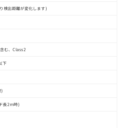
り検出距離が変化します)
%含む、Class2
W以下
2)
ド長2m時)
 RoHS指令（10物質）の非含有に対応した製品が提供可能な商品です