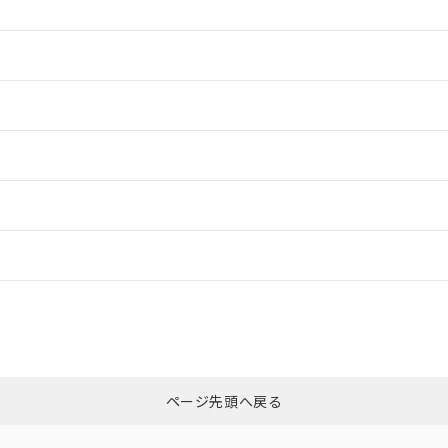
情報更新：2
情報更新：2
情報更新：2
ードすることができます。
情報更新：
ログイン/会員登録
CCC認証
電波法
みください。
N/A
N/A
非含有証明書
※3
上、n: 36mm以上
ページ先頭へ戻る
ダウンロードはこちら
以上、n: 70mm以上
型式承認
NK型式承認
ABS型式承認