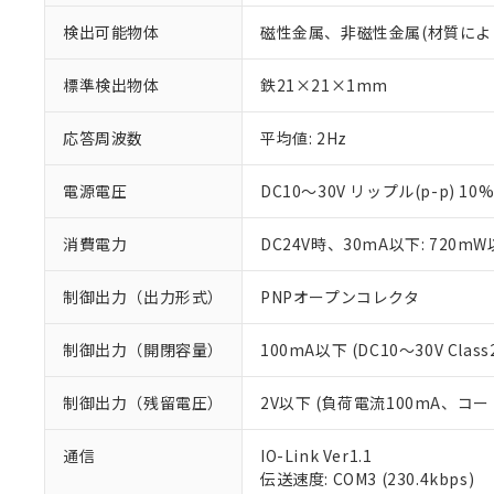
検出可能物体
磁性金属、非磁性金属(材質によ
標準検出物体
鉄21×21×1mm
応答周波数
平均値: 2Hz
電源電圧
DC10～30V リップル(p-p) 10
消費電力
DC24V時、30mA以下: 720m
制御出力（出力形式）
PNPオープンコレクタ
制御出力（開閉容量）
100mA以下 (DC10～30V Class
制御出力（残留電圧）
2V以下 (負荷電流100mA、コー
※1 対応状況
通信
IO-Link Ver1.1
伝送速度: COM3 (230.4kbps)
対応済み：EU