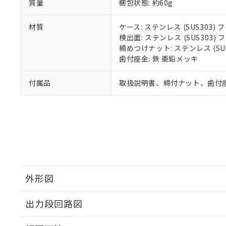
質量
梱包状態: 約60g
材質
ケース: ステンレス (SUS303
検出面: ステンレス (SUS303
締めつけナット: ステンレス (S
歯付座金: 鉄 亜鉛メッキ
付属品
取扱説明書、締付ナット、歯付
外形図
出力段回路図
外形図