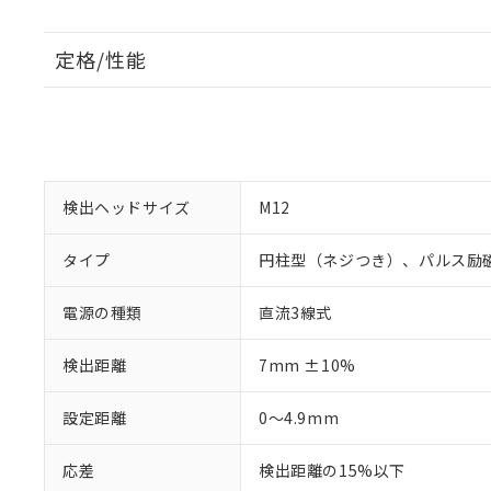
定格/性能
検出ヘッドサイズ
M12
タイプ
円柱型（ネジつき）、パルス励
電源の種類
直流3線式
検出距離
7mm ±10%
設定距離
0～4.9mm
応差
検出距離の15%以下