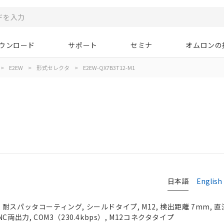
ウンロード
サポート
セミナ
オムロンの
>
E2EW
>
形式セレクタ
>
E2EW-QX7B3T12-M1
日本語
English
スパッタコーティング, シールドタイプ, M12, 検出距離 7mm, 直流
両出力, COM3（230.4kbps）, M12コネクタタイプ