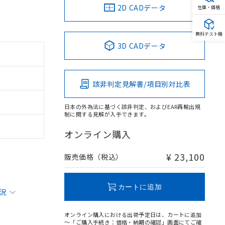
2D CADデータ
在庫・価格
無料テスト機
3D CADデータ
該非判定見解書/項目別対比表
日本の外為法に基づく該非判定、およびEAR再輸出規
制に関する見解が入手できます。
オンライン購入
¥ 23,100
販売価格（税込）
カートに追加
状況
オンライン購入における出荷予定日は、カートに追加
～「ご購入手続き：価格・納期の確認」画面にてご確