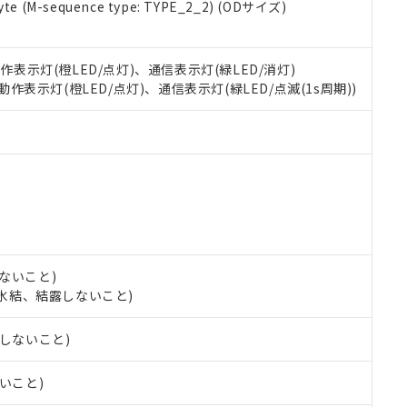
e (M-sequence type: TYPE_2_2) (ODサイズ)
oHS指令（10物質）の非含有に対応した製品に切り替える予定のある
 RoHS指令（10物質）の非含有に非対応の商品で、対応品を出す予
 RoHS指令（10物質）の非含有の対応状況を調査中または確認中の
動作表示灯(橙LED/点灯)、通信表示灯(緑LED/消灯)
ンス料など無形物で、有害物質有無と関係のない商品です。
○×表
 動作表示灯(橙LED/点灯)、通信表示灯(緑LED/点滅(1s周期))
より、非含有部品としていたものが、含有品と判明した場合などやむ
みいただき、同意のうえご利用ください。
材料含有率が中国RoHSの基準値以下であることを示します。
材料含有率が中国RoHSの基準値を超えていることを示します。
、当社制御機器事業取扱商品の当社在庫状況および標準価格(税抜)
ら貴社製品のうち、外国為替および外国貿易法に定める商品（以下｢
質）：
す。当社販売部門へお問い合わせください。
 水銀(Hg) 1000ppm以下、 カドミウム(Cd) 100ppm以下、
たは国外への提供する場合は、日本国政府の輸出許可(または役務取
000ppm以下、ポリ臭化ビフェニル類(PBB) 1000ppm以下、ポリ臭化ジフェニルエーテル類(P
事業取扱商品の中には、本サービスの対象外となる商品もあること
手続きをとります。
キシル) (DEHP)(別名：DOP) 1000ppm以下、フタル酸ブチルベンジル（BBP） 100
(GB/T26572)：
以下、フタル酸ジイソブチル (DIBP) 1000ppm以下
び標準価格照会結果は、記載している更新日時点での社内データに
物を破棄する場合は、完全に破砕するなど、違法に輸出されないよ
(水銀) : 1000ppm、 Cd(カドミウム) : 100ppm、
業用監視および制御機器に対する適用除外項目は除く。
覧された時点での実際の在庫および標準価格とは異なる場合がある
1000ppm、 PBBs(ポリ臭化ビフェニル類) : 1000ppm、 PBDEs(ポリ臭化ジフェニルエーテル類
物質については閾値を超える意図的な使用がないことを確認しています。
上の在庫あり
 1000ppm、 DIBP(フタル酸ジイソブチル) : 1000ppm、 BBP(フタル酸ブチルベンジル) :
品を、核兵器、ミサイル、化学兵器、生物兵器またはその他武器並
チルヘキシル)) : 1000ppm
況および標準価格はお客様のお取引先、またはお客様担当のオムロ
用いたしません。
ないこと)
ご相談ください。
は満たないが在庫あり
製品を第三者に販売する場合は、上記1、2および3の内容を当該第
し、氷結、結露しないこと)
機器販売店や当社販売拠点は「
販売ネットワーク
」をご確認くだ
販売先および販売に係わる関係者が違法に輸出するおそれがある場
用期限
び標準価格結果を当社の事前の承諾なく第三者に漏洩または開示し
え状況などにより、予定月が前後することがあります。
(最新の在庫状況については、お客様のお取引先、またはお客様担当
露しないこと)
（10物質）のすべてが基準値以下であることを示します。
店・当社販売員にご確認ください)
能（部品リスト作成サービス）をご利用いただくには、I-Webメン
使用状況下において有害物質が外部に漏えいし、環境に深刻な影響を
あります。
ないこと)
機種、また在庫状況の情報を公開していない機種
ェブサイト上で当社にご登録された部品リストについて、当社およ
書ダウンロード
す。当社販売部門へお問い合わせください。