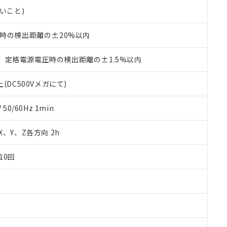
品・サービスに関するお客様との取引・商談に必要な範囲で利用す
合意する
キャンセル
ないこと)
書をダウンロードすることができます。
利用者とは、
"個人情報の共同利用に関して"
の「1.共同利用者の
℃時の検出距離の±20%以内
します。
10物質）の非含有証明書
明書（当社基準）
日時点で非含有を証明するもので、過去に遡って非含有を証明するも
、定格電源電圧時の検出距離の±1.5%以内
令のフタル酸エステル類４物質の対応では、対応完了までの期間は出
備考欄に対応日を記載しておりました。
(DC500Vメガにて)
品への在庫切替を完了していることから、特段のことがない限り、20
す。
0/60Hz 1min
 X、Y、Z各方向 2h
10回