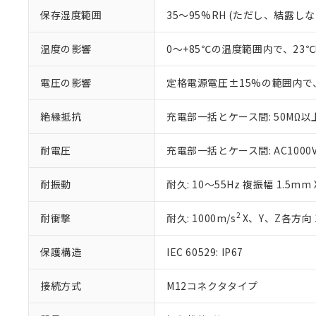
白
が、当社の製
保存湿度範囲
35～95%RH (ただし、結露し
さい。
下記の非含有証明
※当社の共同
温度の影響
0～+85℃の温度範囲内で、23
いる法人を指
EU RoHS指令（
51物質の非含有証
※本証明書は発行
電圧の影響
定格電源電圧±15%の範囲内で
また、RoHS指
混在することから
絶縁抵抗
充電部一括とケース間: 50MΩ以上
既に当社にて対応
り割愛しておりま
耐電圧
充電部一括とケース間: AC1000V 5
耐振動
耐久: 10～55Hz 複振幅 1.5mm
2
耐衝撃
耐久: 1000m/s
X、Y、Z各方向 
保護構造
IEC 60529: IP67
接続方式
M12コネクタタイプ