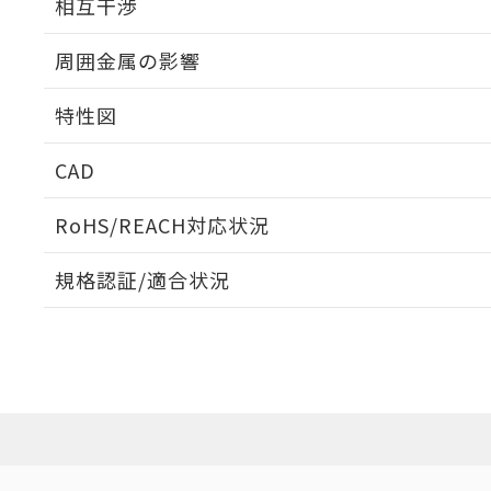
相互干渉
出力段回路図
周囲金属の影響
相互干渉
特性図
周囲金属の影響
CAD
検出物体の大きさと材質による影響
ログイン/会員登録いただくと、CADデータをダウンロ
RoHS/REACH対応状況
規格認証/適合状況
A: 45mm以上、B: 40mm以上
EU RoHS
注意事項・凡例
UL認証
CSA認証
CEマーキング
ダウンロードデータをご利用いただく前に、以下を必ずお読
Yes
Yes
Yes
対応状況
対応予定月
※1
※2
鉄材
ソフトウェアの使用条件
タイムチャート
L: 4mm以上、φd: 30mm以上、D: 4mm以上、m: 28mm以
対応済み
アルミ材
L: 12mm以上、φd: 70mm以上、D: 12mm以上、m: 28mm
LR型式承認
DNV型式承認
BV型式承認
KR