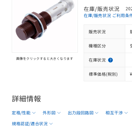
在庫/販売状況
20
在庫/販売状況 ご利用条
販売状況
機種区分
画像をクリックすると大きくなります
在庫状況
標準価格(税別)
詳細情報
定格/性能
外形図
出力段回路図
相互干渉
規格認証/適合状況