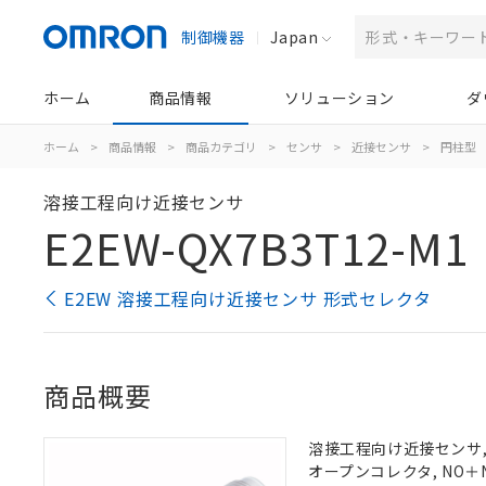
制御機器
Japan
ホーム
商品情報
ソリューション
ダ
ホーム
>
商品情報
>
商品カテゴリ
>
センサ
>
近接センサ
>
円柱型
溶接工程向け近接センサ
E2EW-QX7B3T12-M1
E2EW 溶接工程向け近接センサ 形式セレクタ
商品概要
溶接工程向け近接センサ, 耐
オープンコレクタ, NO＋NC