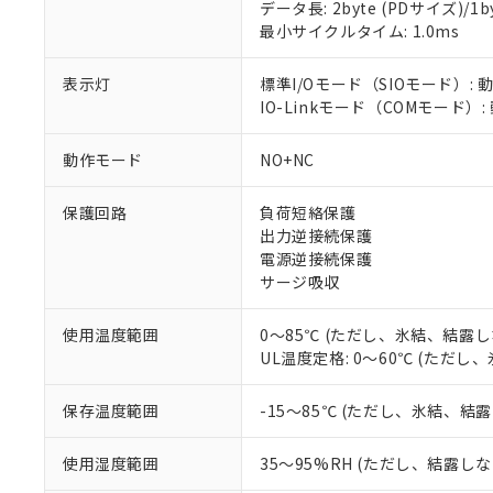
データ長: 2byte (PDサイズ)/1byt
対応予定：EU R
最小サイクルタイム: 1.0ms
対応予定なし：EU
調査・確認中：EU
ご利用条件
表示灯
標準I/Oモード（SIOモード）: 
非該当品：ライセ
※1 中国RoHS
IO-Linkモード（COMモード）:
仕入先様の事情に
があります。
以下の条件をお読
「○」：最大均質
動作モード
NO+NC
「×」：最大均質
本サービスは
当社は、これ
*EU RoHS指令（10物
「－」：未確認で
鉛(Pb) 1000ppm以下、
くものです。
う）を輸出ま
保護回路
負荷短絡保護
記
説明
六価クロム(Cr(Ⅵ)) 1
当社制御機器
などの必要な
フタル酸ビス(2-エチルヘ
出力逆接続保護
号
*中国RoHS10物質の基準値 
ル（DBP） 1000ppm
在庫状況およ
当社は規制貨
Pb(鉛) :1000ppm、 Hg
電源逆接続保護
但し、RoHS指令で産
のであり、閲
ます。
Cr(Ⅵ)(六価クロム) : 
フタル酸エステル類の４
サージ吸収
○
一定数以
DBP(フタル酸ジブチル) :
い。
当社は貴社製
DEHP(フタル酸ビス(2-エ
正式な納期状
置等に一切使
使用温度範囲
0～85℃ (ただし、氷結、結露し
当社販売員に
※2 対応予定月
△
一定数に
当社は、貴社
UL温度定格: 0～60℃ (ただ
オムロン制御
また当社は、
※2 環境保護使
在庫状況およ
部品在庫の切り替
たしません。
－
在庫なし
す。
保存温度範囲
-15～85℃ (ただし、氷結、結
「ｅ」：有害物質
機器販売
マイパーツ機
「10」：通常の
ている必要が
味します。
使用湿度範囲
35～95%RH (ただし、結露し
空
受注生産
お客様が当ウ
※3 非含有証明
「－」：未確認で